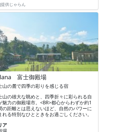
R]提供じゃらん
olana 富士御殿場
士山の麓で四季の彩りを感じる宿
士山の雄大な眺めと、四季折々に彩られる自
が魅力の御殿場市。<BR>都心からわずか約1
間の距離とは思えないほど、自然のパワーに
まれる特別なひとときをお過ごしください。
リア
殿場