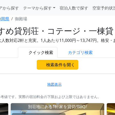
アから探す
テーマから探す
宿泊人数で探す
空室予約状
静岡県
御殿場
すめ貸別荘・コテージ・一棟貸
人数対応2軒と充実。1人あたり11,000円～13,747円。格
クイック検索
カテゴリ検索
検索条件を開く
地図表示
参考値です。実際の宿泊料金の下限および上限ではありません。
別荘地にある1軒家を貸切/BBQ/