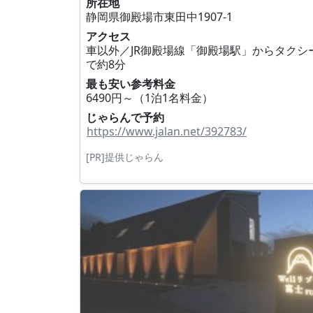
所在地
静岡県御殿場市東田中1907‐1
アクセス
車以外／JR御殿場線「御殿場駅」からタクシ
で約8分
最も安い参考料金
6490円～（1泊1名料金）
じゃらんで予約
https://www.jalan.net/392783/
[PR]提供じゃらん