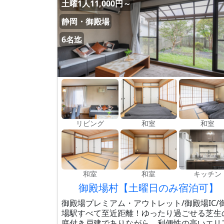
土曜1人11,000円～
静岡・御殿場
6名迄
リビング
和室
和室
和室
和室
キッチン
御殿場村【土曜日のみ宿泊可】
御殿場プレミアム・アウトレット/御殿場IC/
場駅すべて至近距離！ゆったり過ごせる芝生
庭付き戸建でありながら、利便性の高いエリ