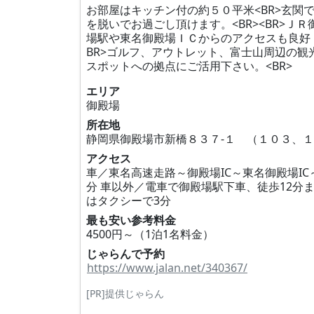
お部屋はキッチン付の約５０平米<BR>玄関
を脱いでお過ごし頂けます。<BR><BR>ＪＲ
場駅や東名御殿場ＩＣからのアクセスも良好
BR>ゴルフ、アウトレット、富士山周辺の観
スポットへの拠点にご活用下さい。<BR>
エリア
御殿場
所在地
アクセス
車／東名高速走路～御殿場IC～東名御殿場IC
分 車以外／電車で御殿場駅下車、徒歩12分
はタクシーで3分
最も安い参考料金
4500円～（1泊1名料金）
じゃらんで予約
https://www.jalan.net/340367/
[PR]提供じゃらん