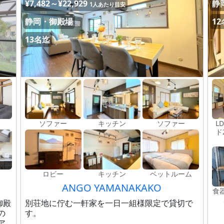
¥7,482～¥22,929
静
1人あたり目安
静岡・御殿場
1
13名迄
ソファー
キッチン
ソファー
L
ド
ロビー
キッチン
ベットルーム
ANGO YAMANAKAKO
食
御殿
別荘地に佇む一軒家を一日一組様限定で貸切で
の
す。
ア