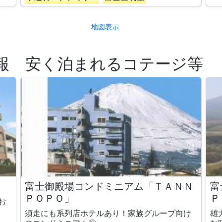
地図表示
報 安く泊まれるコテージ等
富士御殿場コンドミニアム「ＴＡＮＮ
富
ＰＯＰＯ」
Ｐ
お
須走にも系列店ホテルあり！家族グループ向け
雄