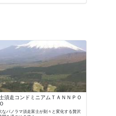
士須走コンドミニアムＴＡＮＮＰＯ
Ｏ
大なパノラマ須走富士が刻々と変化する贅沢