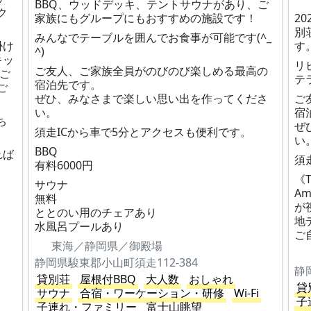
BBQ、ウッドデッキ、テントサウナがあり、ご
ク
家族にもグループにもおすすめの施設です！
20
別
みんなでテーブルを囲んでお食事が可能です(^_
掛け
す
^)
キッ
リ
ご友人、ご家族全員がのびのび楽しめる最高の
㎡ご
テ
宿泊先です。
ご
ぜひ、みなさまで楽しい思い出を作ってくださ
ご
い。
宿
ち
ぜ
須走ICから車で5分とアクセスも便利です。
い
BBQ
れば
須
有料6000円
《
サウナ
Am
無料
が
ととのい用のチェアあり
地
水風呂プールあり
ご
東海／静岡県／御殿場
静岡県駿東郡小山町須走112-384
静
貸別荘
屋根付BBQ
大人数
おしゃれ
貸
サウナ
合宿・ワーケーション・研修
Wi-Fi
子
子連れ・ファミリー
富士山眺望