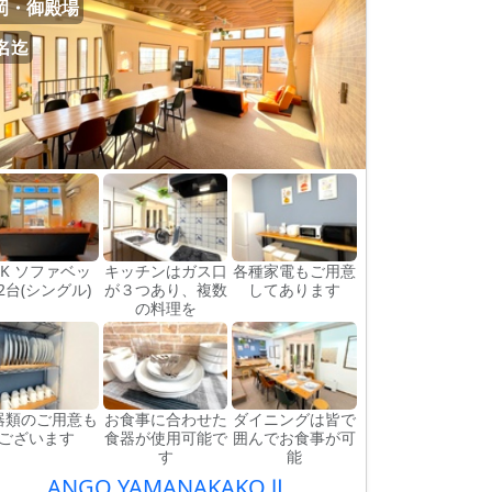
岡・御殿場
2名迄
DK ソファベッ
キッチンはガス口
各種家電もご用意
2台(シングル)
が３つあり、複数
してあります
の料理を
器類のご用意も
お食事に合わせた
ダイニングは皆で
ございます
食器が使用可能で
囲んでお食事が可
す
能
ANGO YAMANAKAKO Ⅱ