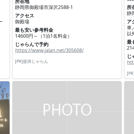
所在地
静岡県御殿場市深沢2588‐1
所
静
アクセス
ー
御殿場
ア
車
最も安い参考料金
以
14600円～（1泊1名料金）
最
じゃらんで予約
2
https://www.jalan.net/305608/
じ
[PR]提供じゃらん
ht
[P