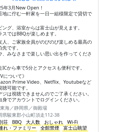
25年3月New Open！
荘地に佇む一軒家を一日一組様限定で貸切で
。
ビング、浴室からは富士山が見えます。
ラスではBBQが楽しめます。
友人、ご家族全員がのびのび楽しめる最高の
泊先です。
ひ、みなさまで楽しい思い出を作ってくださ
。
走ICから車で5分とアクセスも便利です。
TVについて》
azon Prime Video、Netflix、Youtubeなど
視聴可能です。
デジは視聴できませんのでご了承ください。
自身でアカウントでログインください。
東海／静岡県／御殿場
岡県駿東郡小山町須走112-38
別荘
BBQ
大人数
おしゃれ
Wi-Fi
連れ・ファミリー
全館禁煙
富士山眺望