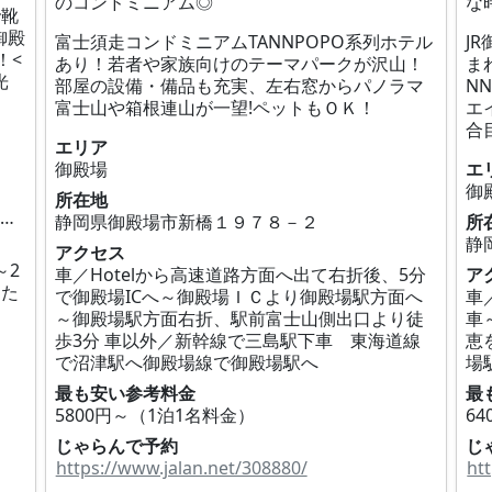
のコンドミニアム◎
な
で靴
御殿
富士須走コンドミニアムTANNPOPO系列ホテル
J
！<
あり！若者や家族向けのテーマパークが沢山！
ま
光
部屋の設備・備品も充実、左右窓からパノラマ
N
富士山や箱根連山が一望!ペットもＯＫ！
エ
合
エリア
御殿場
エ
御
所在地
静岡県御殿場市新橋８３７‐１ （１０３、１０５、２０１、３０１、４０５、４０６）
静岡県御殿場市新橋１９７８－２
所
アクセス
～2
車／Hotelから高速道路方面へ出て右折後、5分
ア
また
で御殿場ICへ～御殿場ＩＣより御殿場駅方面へ
車
～御殿場駅方面右折、駅前富士山側出口より徒
車
歩3分 車以外／新幹線で三島駅下車 東海道線
恵
で沼津駅へ御殿場線で御殿場駅へ
場
最も安い参考料金
最
5800円～（1泊1名料金）
6
じゃらんで予約
じ
https://www.jalan.net/308880/
ht