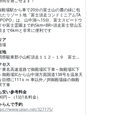
時間を過ごせます！
R御殿場駅から車で20分の富士山の麓の緑に包
れたリゾート地「富士須走コンドミニアムTA
NPOPO」は、山中湖へ15分、富士スピードウ
イや富士霊園まで約5km<BR>須走富士登山五
目まで6kmと非常に便利です
リア
殿場
在地
静岡県駿東郡小山町須走１１２－１９ 富士高原コンド
クセス
／東名高速道路で御殿場IC下車～御殿場IC下
～御殿場ICから山中湖方面国道138号を温泉天
を目標に111ｋｍ 車以外／JR御殿場線の御殿
駅下車
も安い参考料金
400円～（1泊1名料金）
ゃらんで予約
tps://www.jalan.net/327175/