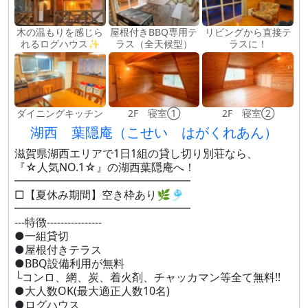
木の温もりを感じら
屋根付きBBQ専用テ
リビングから直接テ
れるログハウス✨
ラス（全天候型）
ラスに！
ダイニングキッチン
2F 寝室①
2F 寝室②
湖西 葉隠庵（こせい はがくれあん）
滋賀県湖西エリアで1日1組の貸し切り別荘なら、
『☆人気NO.1☆』の湖西葉隠庵へ！
━━━━━━━━━━━━━━━━
□【夏休み期間】空き枠あり🌿🎐
━━━━━━━━━━━━━━━━
---特徴----------------
●一組貸切
●屋根付きテラス
●BBQ設備利用が無料
└コンロ、網、炭、着火剤、チャッカマン等全て無料!!
●大人数OK(最大適正人数10名)
●ログハウス