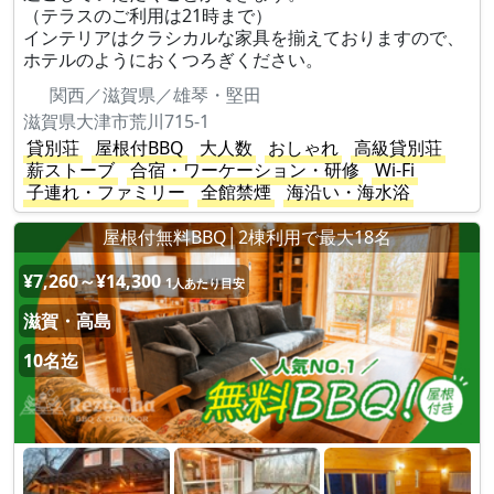
（テラスのご利用は21時まで）
インテリアはクラシカルな家具を揃えておりますので、
ホテルのようにおくつろぎください。
関西／滋賀県／雄琴・堅田
滋賀県大津市荒川715-1
貸別荘
屋根付BBQ
大人数
おしゃれ
高級貸別荘
薪ストーブ
合宿・ワーケーション・研修
Wi-Fi
子連れ・ファミリー
全館禁煙
海沿い・海水浴
屋根付無料BBQ│2棟利用で最大18名
¥7,260～¥14,300
1人あたり目安
滋賀・高島
10名迄