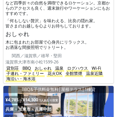
など四季折々の自然を満喫できるロケーション。京都か
らのアクセスも良く、週末旅行やワーケーションにもお
すすめです。
「何もしない贅沢」を味わえる、比良の隠れ家。
皆さまのお越しを心よりお待ちしております。
おしゃれ
木に包まれたお部屋で心身共にリラックス。
お洒落な間接照明でリトリート。
関西／滋賀県／雄琴・堅田
滋賀県大津市南小松1599-26
貸別荘
BBQ
おしゃれ
温泉
ログハウス
Wi-Fi
子連れ・ファミリー
花火OK
全館禁煙
温泉近隣
海沿い・海水浴
BBQ&子供料金無料│屋根テラス│1棟貸
¥4,785～¥14,300
1人あたり目安
兵庫・加東市・兵庫中部