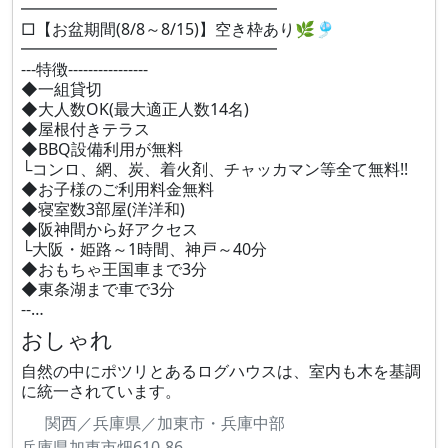
━━━━━━━━━━━━━━━━
□【お盆期間(8/8～8/15)】空き枠あり🌿🎐
━━━━━━━━━━━━━━━━
---特徴----------------
◆一組貸切
◆大人数OK(最大適正人数14名)
◆屋根付きテラス
◆BBQ設備利用が無料
└コンロ、網、炭、着火剤、チャッカマン等全て無料!!
◆お子様のご利用料金無料
◆寝室数3部屋(洋洋和)
◆阪神間から好アクセス
└大阪・姫路～1時間、神戸～40分
◆おもちゃ王国車まで3分
◆東条湖まで車で3分
--…
おしゃれ
自然の中にポツリとあるログハウスは、室内も木を基調
に統一されています。
関西／兵庫県／加東市・兵庫中部
兵庫県加東市畑610-86