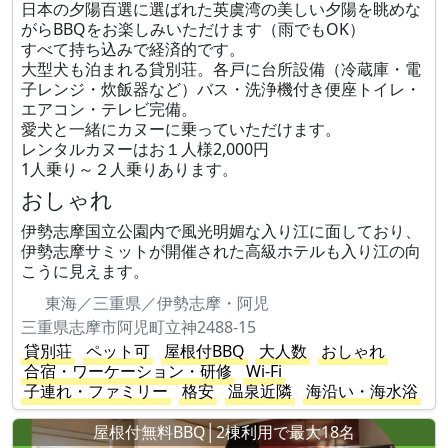
日本の夕陽百選に選ばれた英虞湾の美しい夕陽を眺めな
がらBBQをお楽しみいただけます（雨でもOK）
すべて持ち込みで経済的です。
大型犬も泊まれる貸別荘。各戸に台所設備（冷蔵庫・電
子レンジ・炊飯器など）バス・洗浄機付き便座トイレ・
エアコン・テレビ完備。
愛犬と一緒にカヌーに乗っていただけます。
レンタルカヌーはお１人様2,000円
1人乗り～２人乗りあります。
おしゃれ
伊勢志摩国立公園内で風光明媚な入り江に面しており、
伊勢志摩サミットが開催された高級ホテルも入り江の向
こうに見えます。
東海／三重県／伊勢志摩・阿児
三重県志摩市阿児町立神2488-15
貸別荘
ペット可
屋根付BBQ
大人数
おしゃれ
合宿・ワーケーション・研修
Wi-Fi
子連れ・ファミリー
格安
温泉近隣
海沿い・海水浴
屋根付無料BBQ│2棟利用で最大18名