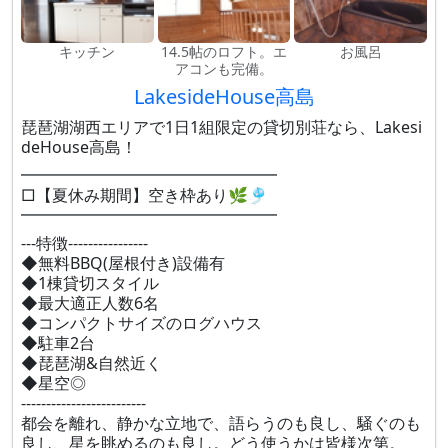
キッチン
14.5帖のロフト。エ
お風呂
アコンも完備。
LakesideHouse高島
琵琶湖湖西エリアで1日1組限定の貸切別荘なら、Lakesi
deHouse高島！
━━━━━━━━━━━━━━━━
□【夏休み期間】空き枠あり🌿🎐
━━━━━━━━━━━━━━━━
---特徴----------------
◆無料BBQ(屋根付き)設備有
◆1棟貸切スタイル
◆最大適正人数6名
◆コンパクトサイズのログハウス
◆駐車2台
◆琵琶湖&自然近く
◆星空◎
-------------------------
都会を離れ、静かな立地で、語らうのも良し、騒ぐのも
良し、星を眺めるのも良し。どう使うかは皆様次第。