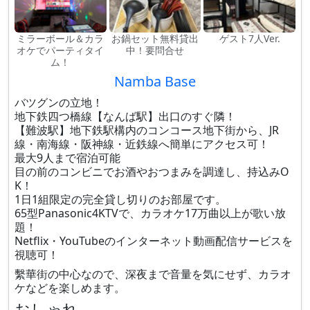
ミラーボール＆カラ
お鍋セット無料貸出
ゲスト7人Ver.
オケでパーティタイ
中！要問合せ
ム！
Namba Base
バツグンの立地！
地下鉄四つ橋線【なんば駅】出口のすぐ隣！
【難波駅】地下鉄駅構内のコンコース地下街から、JR
線・南海線・阪神線・近鉄線へ簡単にアクセス可！
最大9人まで宿泊可能
目の前のコンビニでお酒やおつまみを調達し、持込みO
K！
1日1組限定の完全貸し切りのお部屋です。
65型Panasonic4KTVで、カラオケ17万曲以上が歌い放
題！
Netflix・YouTubeのインターネット動画配信サービスを
視聴可！
繫華街の中心なので、深夜まで音量を気にせず、カラオ
ケなどを楽しめます。
おしゃれ