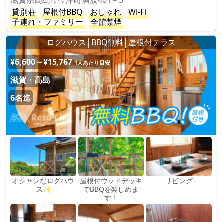
滋賀県高島市今津町酒波401－3
貸別荘
屋根付BBQ
おしゃれ
Wi-Fi
子連れ・ファミリー
全館禁煙
ログハウス│BBQ無料│屋根付テラス
¥6,600～¥15,767
1人あたり目安
滋賀・高島
6名迄
オシャレなログハウ
屋根付ウッドデッキ
リビング
ス✨
でBBQを楽しめま
す！