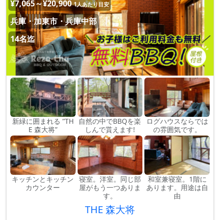
¥7,065～¥20,900
1人あたり目安
兵庫・加東市・兵庫中部
14名迄
新緑に囲まれる ”TH
自然の中でBBQを楽
ログハウスならでは
E 森大将”
しんで貰えます!
の雰囲気です。
キッチンとキッチン
寝室。洋室。同じ部
和室兼寝室。1階に
カウンター
屋がもう一つありま
あります。用途は自
す。
由
THE 森大将