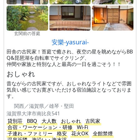
玄関前の苔庭
安樂-yasurai-
田舎の古民家！苔庭で癒され、夜空の星を眺めながらBB
Q&琵琶湖を自転車でサイクリング、
仲間や家族と特別な人と最高の一日を過ごそう！！
おしゃれ
昔ながらの古民家ですが、おしゃれなライトなどで雰囲
気良い感じでお寛ぎいただける宿泊施設となっておりま
す。
関西／滋賀県／雄琴・堅田
滋賀県大津市南比良541
貸別荘
BBQ
大人数
おしゃれ
古民家
合宿・ワーケーション・研修
Wi-Fi
子連れ・ファミリー
格安
花火OK
全館禁煙
温泉近隣
海沿い・海水浴