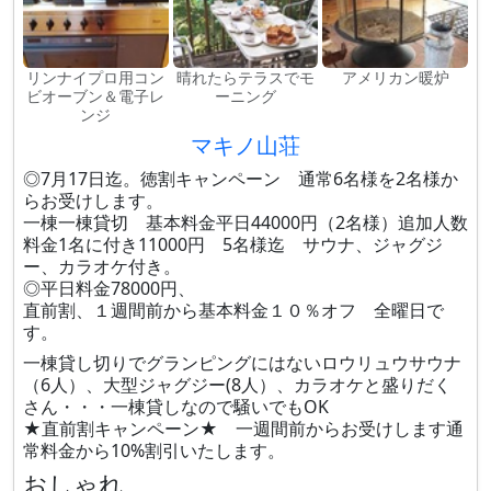
リンナイプロ用コン
晴れたらテラスでモ
アメリカン暖炉
ビオーブン＆電子レ
ーニング
ンジ
マキノ山荘
◎7月17日迄。徳割キャンペーン 通常6名様を2名様か
らお受けします。
一棟一棟貸切 基本料金平日44000円（2名様）追加人数
料金1名に付き11000円 5名様迄 サウナ、ジャグジ
ー、カラオケ付き。
◎平日料金78000円、
直前割、１週間前から基本料金１０％オフ 全曜日で
す。
一棟貸し切りでグランピングにはないロウリュウサウナ
（6人）、大型ジャグジー(8人）、カラオケと盛りだく
さん・・・一棟貸しなので騒いでもOK
★直前割キャンペーン★ 一週間前からお受けします通
常料金から10%割引いたします。
おしゃれ