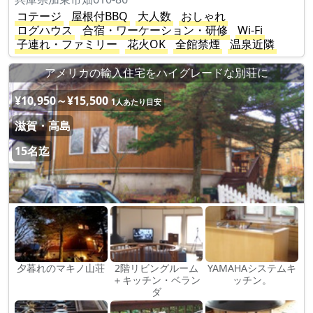
コテージ
屋根付BBQ
大人数
おしゃれ
ログハウス
合宿・ワーケーション・研修
Wi-Fi
子連れ・ファミリー
花火OK
全館禁煙
温泉近隣
アメリカの輸入住宅をハイグレードな別荘に
¥10,950～¥15,500
1人あたり目安
滋賀・高島
15名迄
夕暮れのマキノ山荘
2階リビングルーム
YAMAHAシステムキ
＋キッチン・ベラン
ッチン。
ダ