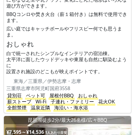
遊び方ができます。
BBQコンロや焚き火台（薪１箱付き）は無料で使用でき
ます。
広い庭ではキャッチボールやフリスビー何でも思うま
ま。
おしゃれ
白で統一されたシンプルなインテリアの宿泊棟。
太平洋に面したウッドデッキや東屋も自然に馴染むよう
に
設置され施設のどこもが映えポイントです。
東海／三重県／伊勢志摩・志摩
三重県志摩市阿児町国府3558
貸別荘
ペット可
屋根付BBQ
おしゃれ
薪ストーブ
Wi-Fi
子連れ・ファミリー
花火OK
全館禁煙
温泉近隣
海沿い・海水浴
琵琶湖徒歩2分/最大26名様/広々BBQ
¥7,595～¥14,536
1人あたり目安