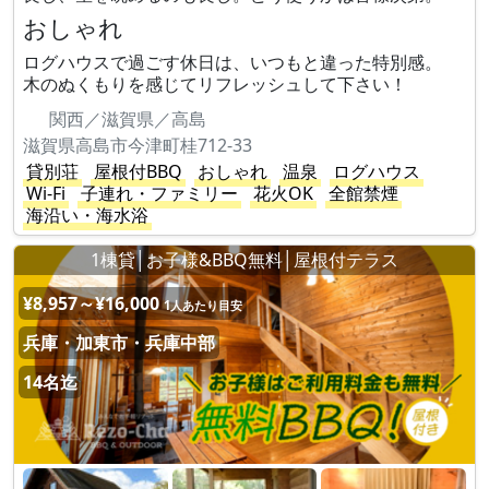
おしゃれ
ログハウスで過ごす休日は、いつもと違った特別感。
木のぬくもりを感じてリフレッシュして下さい！
関西／滋賀県／高島
滋賀県高島市今津町桂712-33
貸別荘
屋根付BBQ
おしゃれ
温泉
ログハウス
Wi-Fi
子連れ・ファミリー
花火OK
全館禁煙
海沿い・海水浴
1棟貸│お子様&BBQ無料│屋根付テラス
¥8,957～¥16,000
1人あたり目安
兵庫・加東市・兵庫中部
14名迄