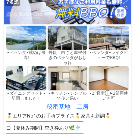
7名迄
▪ベランダ▪眺めは最
外観 白さと屋根付
▪ベランダ▪レイクビ
高!
きのベランダがおし
ューでBBQ!
ゃれ
▪ダイニングセット▪
▪キッチン▪シンプル
▪2F寝室①▪2部屋使
新調しました！
で使い易い
いも可
秘密基地 二房
🎖️エリアNo1のお手頃プライス🎖️家具も新調🎖️
━━━━━━━━━━━━━━━━
□【夏休み期間】空き枠あり🌿🎐
━━━━━━━━━━━━━━━━