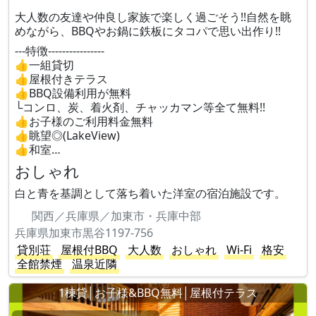
大人数の友達や仲良し家族で楽しく過ごそう!!自然を眺
めながら、BBQやお鍋に鉄板にタコパで思い出作り!!
---特徴----------------
👍一組貸切
👍屋根付きテラス
👍BBQ設備利用が無料
└コンロ、炭、着火剤、チャッカマン等全て無料!!
👍お子様のご利用料金無料
👍眺望◎(LakeView)
👍和室…
おしゃれ
白と青を基調として落ち着いた洋室の宿泊施設です。
関西／兵庫県／加東市・兵庫中部
兵庫県加東市黒谷1197-756
貸別荘
屋根付BBQ
大人数
おしゃれ
Wi-Fi
格安
全館禁煙
温泉近隣
1棟貸│お子様&BBQ無料│屋根付テラス