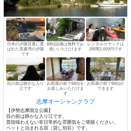
日本の夕陽百選に選
BBQ設備は無料でお
レンタルカヤックは
ばれた英虞湾の夕陽
使いいただけます
2時間2,000円です
です
目の前は静かな入り
お部屋の前でBBQを
お部屋の前でBBQが
江です
お楽しみいただけま
できます
す
志摩オーシャンクラブ
【伊勢志摩国立公園】
目の前は静かな入り江です。
普段味わえない非日常的な雰囲気をご堪能ください。
ペットと泊まれる宿（貸し別荘）です。