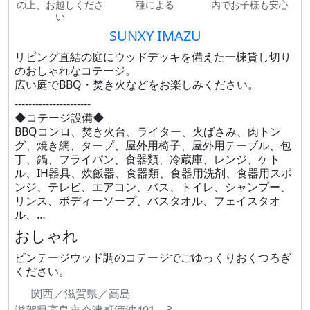
の上、お越しくださ
種による
内でお子様も安心
い
SUNXY IMAZU
リビング直結の庭にウッドデッキを備えた一棟貸し切り
のおしゃれなコテージ。
広い庭でBBQ・焚き火などをお楽しみください。
----------------------
◆コテージ設備◆
BBQコンロ、焚き火台、ライター、火ばさみ、肉トン
グ、焼き網、タープ、屋外用椅子、屋外用テーブル、包
丁、鍋、フライパン、食器類、冷蔵庫、レンジ、ケト
ル、IH器具、炊飯器、食器類、食器用洗剤、食器用スポ
ンジ、テレビ、エアコン、バス、トイレ、シャンプー、
リンス、ボディーソープ、バスタオル、フェイスタオ
ル、…
おしゃれ
ビンテージウッド調のコテージでごゆっくりおくつろぎ
ください。
関西／滋賀県／高島