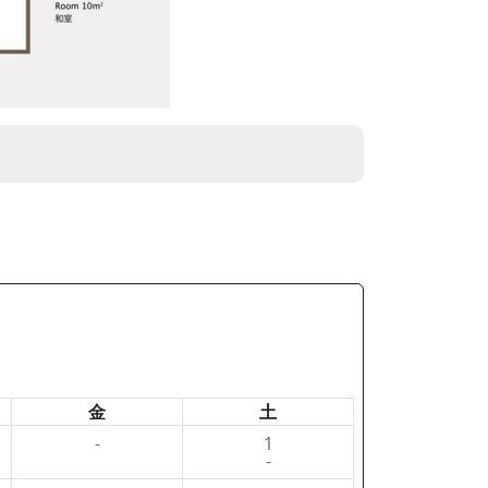
金
土
-
1
-