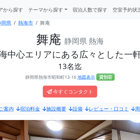
アから探す
テーマから探す
宿泊人数で探す
空室予約状
静岡県
熱海市
舞庵
舞庵
静岡県 熱海
海中心エリアにある広々とした一
13名迄
静岡県熱海市昭和町13-16
地図表示
貸別荘
今すぐコンタクト
ご案内
宿泊料金
施設概要
設備
レビュー・口コミ
周