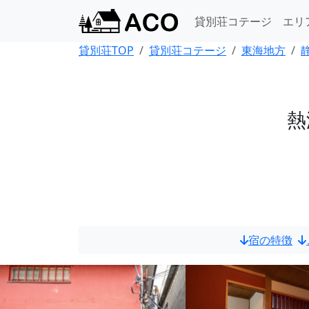
貸別荘コテージ
エリ
貸別荘TOP
貸別荘コテージ
東海地方
熱
宿の特徴