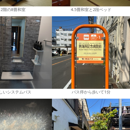
2階の8畳和室
4.5畳和室と2段ベッド
しいシステムバス
バス停から歩いて1分