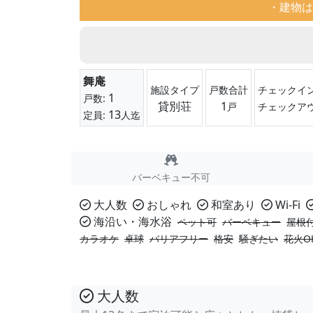
・建物は
舞庵
施設タイプ
戸数合計
チェックイン
1
戸数:
貸別荘
1
戸
チェックア
13
定員:
人迄
バーベキュー不可
大人数
おしゃれ
和室あり
Wi-Fi
海沿い・海水浴
ペット可
バーベキュー
屋根付
カラオケ
卓球
バリアフリー
格安
騒ぎたい
花火O
大人数