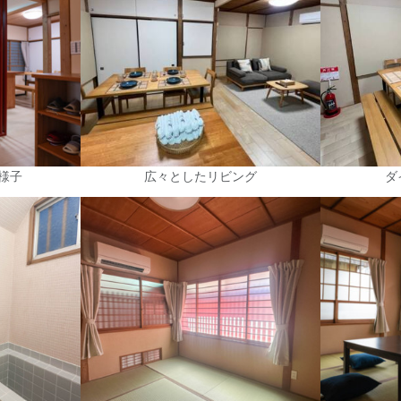
様子
広々としたリビング
ダ