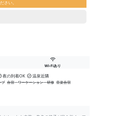
ださい。
Wi-Fiあり
夜の到着OK
温泉近隣
ーブ
合宿・ワーケーション・研修
音楽合宿