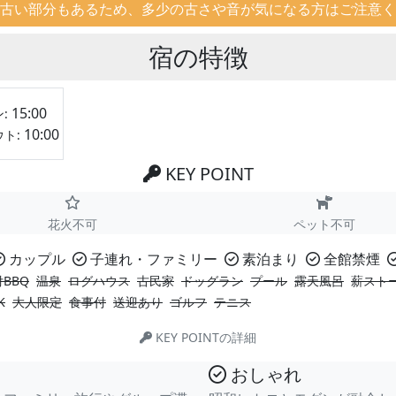
古い部分もあるため、多少の古さや音が気になる方はご注意く
宿の特徴
15:00
:
10:00
ウト:
KEY POINT
花火不可
ペット不可
カップル
子連れ・ファミリー
素泊まり
全館禁煙
BBQ
温泉
ログハウス
古民家
ドッグラン
プール
露天風呂
薪スト
K
大人限定
食事付
送迎あり
ゴルフ
テニス
KEY POINTの詳細
おしゃれ