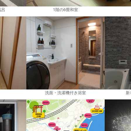
風呂
1階の6畳和室
洗面・洗濯機付き浴室
新