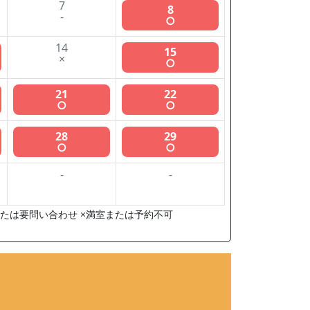
7
8
-
○
14
15
×
○
21
22
○
○
28
29
○
○
-
-
たは要問い合わせ ×満室または予約不可