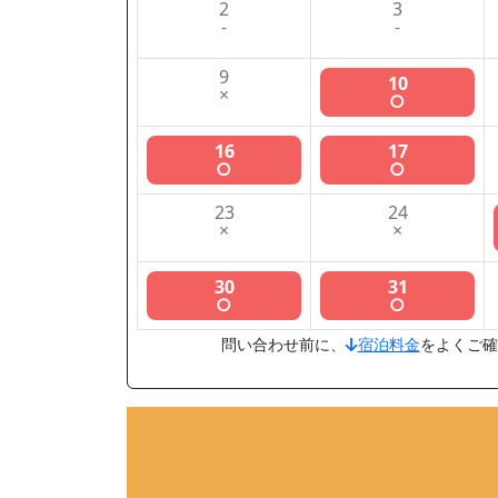
2
3
-
-
9
10
×
○
16
17
○
○
23
24
×
×
30
31
○
○
問い合わせ前に、
宿泊料金
をよくご確