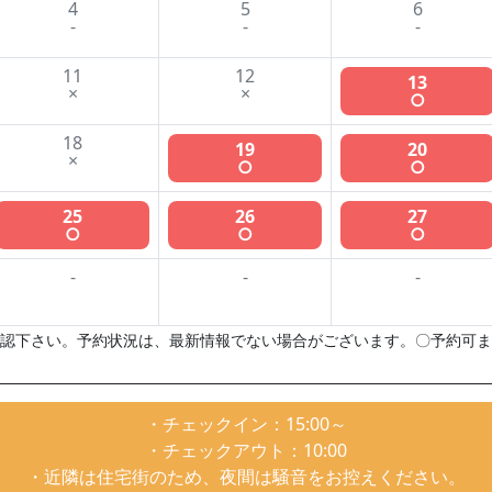
4
5
6
-
-
-
11
12
13
×
×
○
18
19
20
×
○
○
25
26
27
○
○
○
-
-
-
認下さい。予約状況は、最新情報でない場合がございます。〇予約可ま
・チェックイン：15:00～
・チェックアウト：10:00
・近隣は住宅街のため、夜間は騒音をお控えください。