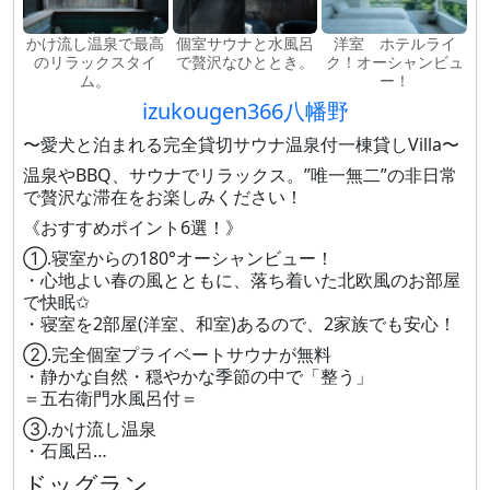
かけ流し温泉で最高
個室サウナと水風呂
洋室 ホテルライ
のリラックスタイ
で贅沢なひととき。
ク！オーシャンビュ
ム。
ー！
izukougen366八幡野
〜愛犬と泊まれる完全貸切サウナ温泉付一棟貸しVilla〜
温泉やBBQ、サウナでリラックス。”唯一無二”の非日常
で贅沢な滞在をお楽しみください！
《おすすめポイント6選！》
①.寝室からの180°オーシャンビュー！
・心地よい春の風とともに、落ち着いた北欧風のお部屋
で快眠✩
・寝室を2部屋(洋室、和室)あるので、2家族でも安心！
②.完全個室プライベートサウナが無料
・静かな自然・穏やかな季節の中で「整う」
＝五右衛門水風呂付＝
③.かけ流し温泉
・石風呂…
ドッグラン