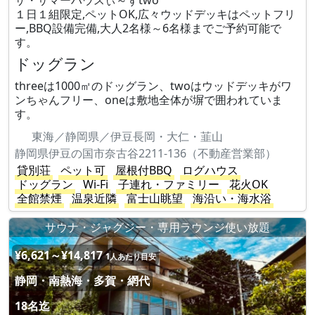
ザ・サマーハウスぃ～ずtwo
１日１組限定,ペットOK,広々ウッドデッキはペットフリ
ー,BBQ設備完備,大人2名様～6名様までご予約可能で
す。
ドッグラン
threeは1000㎡のドッグラン、twoはウッドデッキがワ
ンちゃんフリー、oneは敷地全体が塀で囲われていま
す。
東海／静岡県／伊豆長岡・大仁・韮山
静岡県伊豆の国市奈古谷2211-136（不動産営業部）
貸別荘
ペット可
屋根付BBQ
ログハウス
ドッグラン
Wi-Fi
子連れ・ファミリー
花火OK
全館禁煙
温泉近隣
富士山眺望
海沿い・海水浴
サウナ・ジャグジー・専用ラウンジ使い放題
¥6,621～¥14,817
1人あたり目安
静岡・南熱海・多賀・網代
18名迄