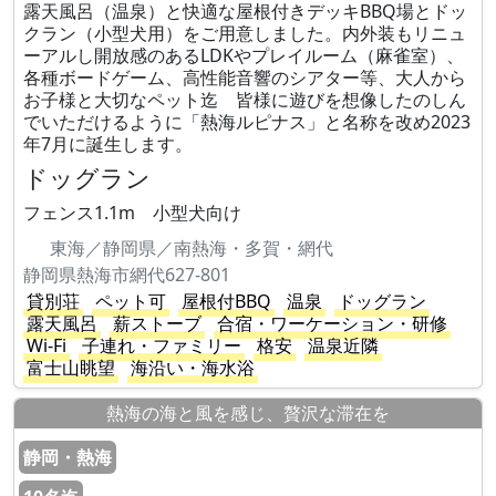
露天風呂（温泉）と快適な屋根付きデッキBBQ場とドッ
クラン（小型犬用）をご用意しました。内外装もリニュ
ーアルし開放感のあるLDKやプレイルーム（麻雀室）、
各種ボードゲーム、高性能音響のシアター等、大人から
お子様と大切なペット迄 皆様に遊びを想像したのしん
でいただけるように「熱海ルピナス」と名称を改め2023
年7月に誕生します。
ドッグラン
フェンス1.1m 小型犬向け
東海／静岡県／南熱海・多賀・網代
静岡県熱海市網代627-801
貸別荘
ペット可
屋根付BBQ
温泉
ドッグラン
露天風呂
薪ストーブ
合宿・ワーケーション・研修
Wi-Fi
子連れ・ファミリー
格安
温泉近隣
富士山眺望
海沿い・海水浴
熱海の海と風を感じ、贅沢な滞在を
静岡・熱海