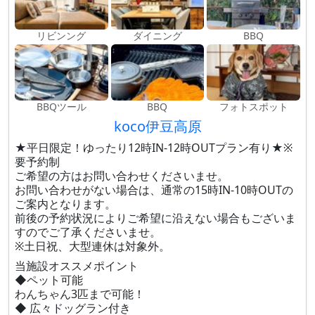
リビンング
ダイニング
BBQ
BBQツール
BBQ
フォトスポット
koco伊豆高原
★平日限定！ゆったり12時IN-12時OUTプラン有り★※
要予約制
ご希望の方はお問い合わせくださいませ。
お問い合わせがない場合は、通常の15時IN-10時OUTの
ご案内となります。
前後の予約状況によりご希望に沿えない場合もございま
すのでご了承くださいませ。
※土日祝、大型連休は対象外。
当施設オススメポイント
◆ペット可能
わんちゃん3匹まで可能！
◆ 広々ドッグラン付き