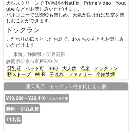
大型スクリーンで TV番組やNetflix、Prime Video、Yout
ube などがお楽しみいただけます。
バルコニーではBBQも楽しめ、天気が良ければ星空を楽
しむことができます。
ドッグラン
こだわりの広々としたお庭で、わんちゃんともお楽しみ
いただけます。
東海／静岡県／伊豆高原
静岡県伊東市富戸920-24
貸別荘
ペット可
BBQ
大人数
温泉
ドッグラン
薪ストーブ
Wi-Fi
子連れ・ファミリー
全館禁煙
露天風呂、ドッグラン付き貸し切り宿
¥10,686～¥20,410
1人あたり目安
静岡・伊豆高原
11名迄