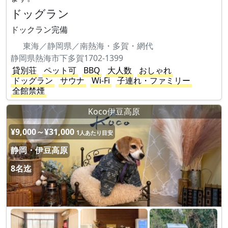
ドッグラン
ドックラン完備
東海／静岡県／南熱海・多賀・網代
静岡県熱海市下多賀1702-1399
貸別荘
ペット可
BBQ
大人数
おしゃれ
ドッグラン
サウナ
Wi-Fi
子連れ・ファミリー
全館禁煙
Koco伊豆高原
¥9,000～¥31,000
1人あたり目安
静岡・伊豆高原
8名迄