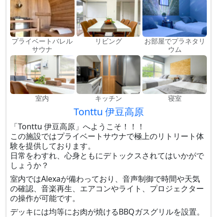
プライベートバレル
リビング
お部屋でプラネタリ
サウナ
ウム
室内
キッチン
寝室
Tonttu 伊豆高原
「Tonttu 伊豆高原」へようこそ！！！
この施設ではプライベートサウナで極上のリトリート体
験を提供しております。
日常をわすれ、心身ともにデトックスされてはいかがで
しょうか？
室内ではAlexaが備わっており、音声制御で時間や天気
の確認、音楽再生、エアコンやライト、プロジェクター
の操作が可能です。
デッキには均等にお肉が焼けるBBQガスグリルを設置。