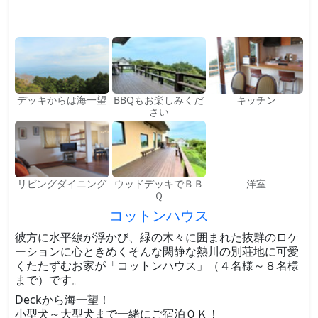
デッキからは海一望
BBQもお楽しみくだ
キッチン
さい
リビングダイニング
ウッドデッキでＢＢ
洋室
Ｑ
コットンハウス
彼方に水平線が浮かび、緑の木々に囲まれた抜群のロケ
ーションに心ときめくそんな閑静な熱川の別荘地に可愛
くたたずむお家が「コットンハウス」（４名様～８名様
まで）です。
Deckから海一望！
小型犬～大型犬まで一緒にご宿泊ＯＫ！