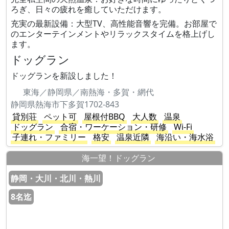
ろぎ、日々の疲れを癒していただけます。
充実の最新設備：大型TV、高性能音響を完備。お部屋で
のエンターテインメントやリラックスタイムを格上げし
ます。
ドッグラン
ドッグランを新設しました！
東海／静岡県／南熱海・多賀・網代
静岡県熱海市下多賀1702-843
貸別荘
ペット可
屋根付BBQ
大人数
温泉
ドッグラン
合宿・ワーケーション・研修
Wi-Fi
子連れ・ファミリー
格安
温泉近隣
海沿い・海水浴
海一望！ドッグラン
静岡・大川・北川・熱川
8名迄