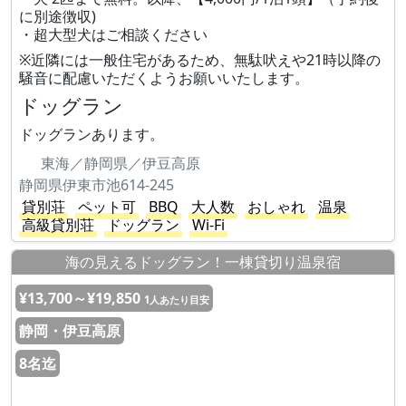
に別途徴収)
・超大型犬はご相談ください
※近隣には一般住宅があるため、無駄吠えや21時以降の
騒音に配慮いただくようお願いいたします。
ドッグラン
ドッグランあります。
東海／静岡県／伊豆高原
静岡県伊東市池614-245
貸別荘
ペット可
BBQ
大人数
おしゃれ
温泉
高級貸別荘
ドッグラン
Wi-Fi
海の見えるドッグラン！一棟貸切り温泉宿
¥13,700～¥19,850
1人あたり目安
静岡・伊豆高原
8名迄