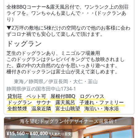
全棟BBQコーナー&露天風呂付で、ワンランク上の別荘
ライフを。ワンちゃんも楽しんで・・・(ドックランあ
り）
▼2万坪の敷地に5棟だけの空間なので他のお客様に会わ
ずコロナ禍でも安心して楽しんで頂けます。
ドッグラン
芝生のドッグランあり、ミニゴルフ場兼用
このドッグランはテレビバイキングでも放映されまし
た。森の中の大自然のなかを思いっきり遊べます。
柵付きのドックランは富士山が見えて楽しめます。
東海／静岡県／伊豆長岡・大仁・韮山
静岡県伊豆の国市田中山1734-1
貸別荘
ペット可
屋根付BBQ
ログハウス
ドッグラン
サウナ
露天風呂
子連れ・ファミリー
全館禁煙
温泉近隣
富士山眺望
海沿い・海水浴
海を望むドッグラン付デザイナーズ温泉宿！
¥15,160～¥40,400
1人あたり目安