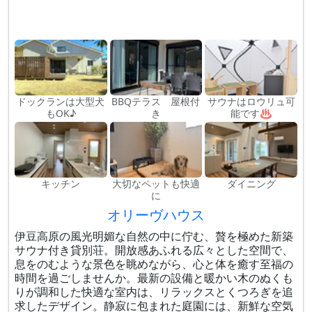
ドックランは大型犬
BBQテラス 屋根付
サウナはロウリュ可
もOK♪
き
能です♨
キッチン
大切なペットも快適
ダイニング
に
オリーヴハウス
伊豆高原の風光明媚な自然の中に佇む、贅を極めた新築
サウナ付き貸別荘。開放感あふれる広々とした空間で、
息をのむような景色を眺めながら、心と体を癒す至福の
時間を過ごしませんか。最新の設備と暖かい木のぬくも
りが調和した快適な室内は、リラックスとくつろぎを追
求したデザイン。静寂に包まれた庭園には、新鮮な空気