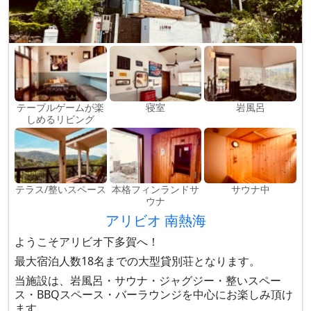
テーブルゲームが楽
寝室
岩風呂
しめるリビング
テラス/整いスペース
本格フィンランドサ
サウナ中
ウナ
アリビオ 南熱海
ようこそアリビオ下多賀へ！
最大宿泊人数18名までの大型貸別荘となります。
当施設は、岩風呂・サウナ・ジャグジー・整いスペー
ス・BBQスペース・バーラウンジを中心にお楽しみ頂け
ます。