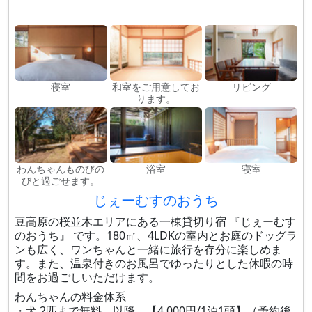
寝室
和室をご用意してお
リビング
ります。
わんちゃんものびの
浴室
寝室
びと過ごせます。
じぇーむすのおうち
豆高原の桜並木エリアにある一棟貸切り宿 『じぇーむす
のおうち』 です。180㎡、4LDKの室内とお庭のドッグラ
ンも広く、ワンちゃんと一緒に旅行を存分に楽しめま
す。また、温泉付きのお風呂でゆったりとした休暇の時
間をお過ごしいただけます。
わんちゃんの料金体系
・犬 2匹まで無料。以降、【4,000円/1泊1頭】（予約後