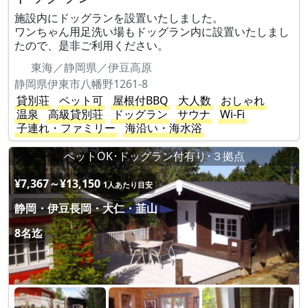
施設内にドッグランを設置いたしました。
ワンちゃん用足洗い場もドッグラン内に設置いたしまし
たので、是非ご利用ください。
東海／静岡県／伊豆高原
静岡県伊東市八幡野1261-8
貸別荘
ペット可
屋根付BBQ
大人数
おしゃれ
温泉
高級貸別荘
ドッグラン
サウナ
Wi-Fi
子連れ・ファミリー
海沿い・海水浴
ペットOK･ドッグラン付有り･３拠点
¥7,367～¥13,150
1人あたり目安
静岡・伊豆長岡・大仁・韮山
8名迄