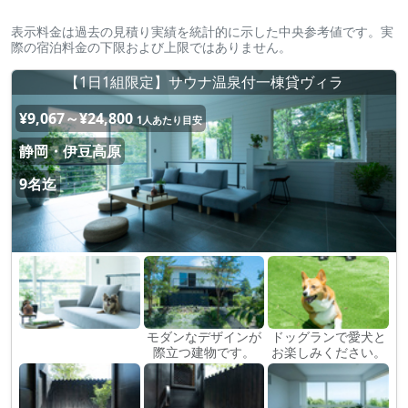
表示料金は過去の見積り実績を統計的に示した中央参考値です。実
際の宿泊料金の下限および上限ではありません。
【1日1組限定】サウナ温泉付一棟貸ヴィラ
¥9,067～¥24,800
1人あたり目安
静岡・伊豆高原
9名迄
モダンなデザインが
ドッグランで愛犬と
際立つ建物です。
お楽しみください。