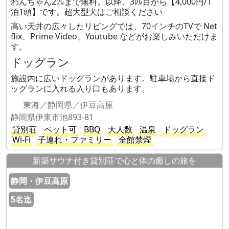
わんちゃん2匹まで無料。以降、3匹目から【4,000円/1
泊1頭】です。超大型犬はご相談ください
高い天井の広々したリビングでは、70インチのTVで Net
flix、Prime Video、Youtube などがお楽しみいただけま
す。
ドッグラン
施設内に広いドッグランがあります。駐車場から直接ド
ッグランに入れる入り口もあります。
東海／静岡県／伊豆高原
静岡県伊東市池893-81
貸別荘
ペット可
BBQ
大人数
温泉
ドッグラン
Wi-Fi
子連れ・ファミリー
全館禁煙
新築サウナ付き貸別荘で心と体の癒しの旅を
静岡・伊豆高原
5名迄