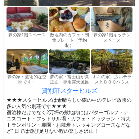
夢の家1階スペース
敷地内のカフェ・朝
夢の家1階キッチン
食プレート（予約
スペース
制）
夢の家・芸術的な空
夢の家・富士山が真
キキの家、広いテラ
間です・
正面・専用露天風呂
スとＢＢＱハウス
貸別荘スターヒルズ
★★★スターヒルズは素晴らしい森の中のテレビ放映の
多い人気の別荘です★★★
宿泊棟だけでなく2万坪の敷地内にはパターゴルフ・テ
ニスコート・フットサル場・カフェ・ドックラン・特大
トランポリン・農園・お散歩トレッキングコースなどな
ど1日では遊び足りない程の楽しさ沢山！