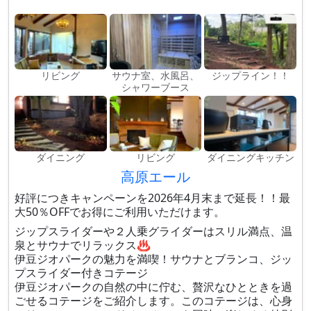
リビング
サウナ室、水風呂、
ジップライン！！
シャワーブース
ダイニング
リビング
ダイニングキッチン
高原エール
好評につきキャンペーンを2026年4月末まで延長！！最
大50％OFFでお得にご利用いただけます。
ジップスライダーや２人乗グライダーはスリル満点、温
泉とサウナでリラックス♨
伊豆ジオパークの魅力を満喫！サウナとブランコ、ジッ
プスライダー付きコテージ
伊豆ジオパークの自然の中に佇む、贅沢なひとときを過
ごせるコテージをご紹介します。このコテージは、心身