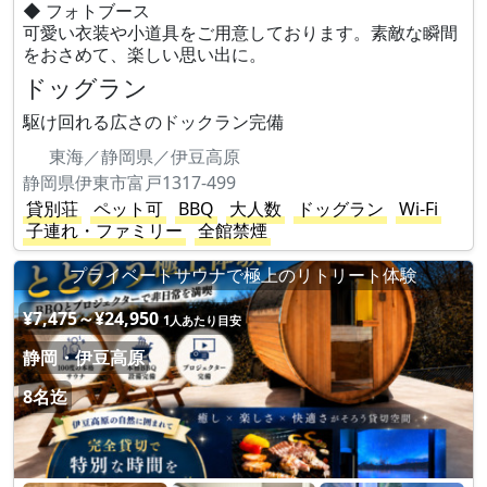
◆ フォトブース
可愛い衣装や小道具をご用意しております。素敵な瞬間
をおさめて、楽しい思い出に。
ドッグラン
駆け回れる広さのドックラン完備
東海／静岡県／伊豆高原
静岡県伊東市富戸1317-499
貸別荘
ペット可
BBQ
大人数
ドッグラン
Wi-Fi
子連れ・ファミリー
全館禁煙
プライベートサウナで極上のリトリート体験
¥7,475～¥24,950
1人あたり目安
静岡・伊豆高原
8名迄