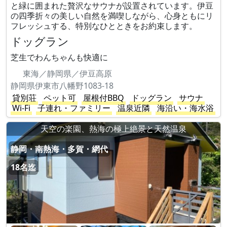
と緑に囲まれた贅沢なサウナが設置されています。伊豆
の四季折々の美しい自然を満喫しながら、心身ともにリ
フレッシュする、特別なひとときをお約束します。
ドッグラン
芝生でわんちゃんも快適に
東海／静岡県／伊豆高原
静岡県伊東市八幡野1083-18
貸別荘
ペット可
屋根付BBQ
ドッグラン
サウナ
Wi-Fi
子連れ・ファミリー
温泉近隣
海沿い・海水浴
天空の楽園、熱海の極上絶景と天然温泉
静岡・南熱海・多賀・網代
18名迄