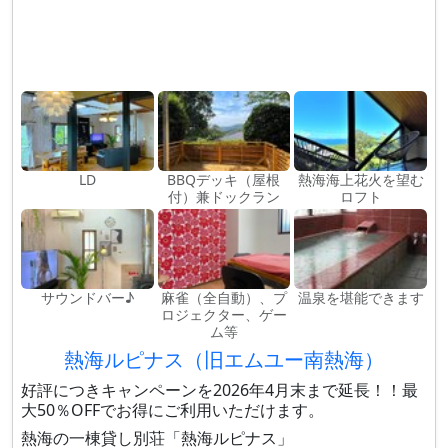
LD
BBQデッキ（屋根
熱海海上花火を望む
付）兼ドックラン
ロフト
サウンドバー♪
麻雀（全自動）、プ
温泉を堪能できます
ロジェクター、ゲー
ム等
熱海ルピナス（旧エムユー南熱海）
好評につきキャンペーンを2026年4月末まで延長！！最
大50％OFFでお得にご利用いただけます。
熱海の一棟貸し別荘「熱海ルピナス」