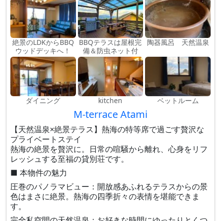
絶景のLDKからBBQ
BBQテラスは屋根完
陶器風呂 天然温泉
ウッドデッキへ！
備＆防虫ネット付
ダイニング
kitchen
ベットルーム
M-terrace Atami
【天然温泉×絶景テラス】熱海の特等席で過ごす贅沢な
プライベートステイ
熱海の絶景を贅沢に。日常の喧騒から離れ、心身をリフ
レッシュする至福の貸別荘です。
■ 本物件の魅力
圧巻のパノラマビュー：開放感あふれるテラスからの景
色はまさに絶景。熱海の四季折々の表情を堪能できま
す。
完全私空間の天然温泉：お好きな時間にゆったりとくつ