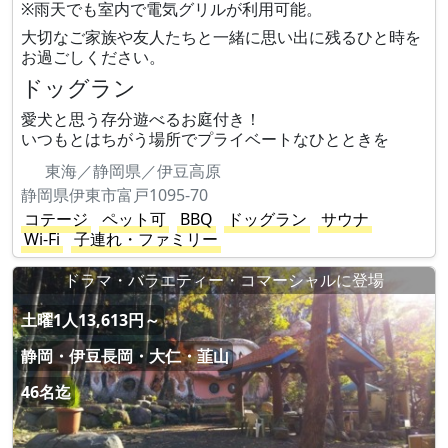
※雨天でも室内で電気グリルが利用可能。
大切なご家族や友人たちと一緒に思い出に残るひと時を
お過ごしください。
ドッグラン
愛犬と思う存分遊べるお庭付き！
いつもとはちがう場所でプライベートなひとときを
東海／静岡県／伊豆高原
静岡県伊東市富戸1095-70
コテージ
ペット可
BBQ
ドッグラン
サウナ
Wi-Fi
子連れ・ファミリー
ドラマ・バラエティー・コマーシャルに登場
土曜1人13,613円～
静岡・伊豆長岡・大仁・韮山
46名迄