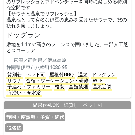
のリフレッシュとアドベンチャーを同時に楽しめる特別
な空間です。
【サウナと温泉でリフレッシュ】
温泉地として有名な伊豆の恵みを受けたサウナで、旅の
疲れを癒しましょう。
ドッグラン
敷地を1.1ⅿの高さのフェンスで囲いました。一部人工芝
とスコーリア
東海／静岡県／伊豆高原
静岡県伊東市八幡野1086-95
貸別荘
ペット可
屋根付BBQ
温泉
ドッグラン
サウナ
合宿・ワーケーション・研修
Wi-Fi
子連れ・ファミリー
格安
全館禁煙
温泉近隣
海沿い・海水浴
温泉付4LDK一棟貸し ペット可
静岡・南熱海・多賀・網代
12名迄