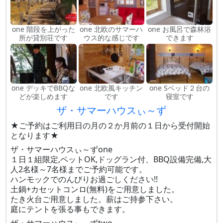
one 階段を上がった
one 北欧のサマーハ
one お風呂で森林浴
所が貸別荘です
ウス的な感じです
できます
one デッキでBBQな
one 北欧風キッチン
one Sベッド２台の
どが楽しめます
です
寝室です
ザ・サマーハウスぃ～ず
★ご予約はご利用日の月の２か月前の１日から受付開始
となります★
ザ・サマーハウスぃ～ずone
１日１組限定,ペットOK,ドッグラン付、BBQ設備完備,大
人2名様～7名様までご予約可能です。
ハンモックでのんびりお過ごしください!!
土鍋+カセットコンロ(無料)をご用意しました。
たき火台ご用意しました。薪はご持参下さい。
庭にテントを張る事もできます。