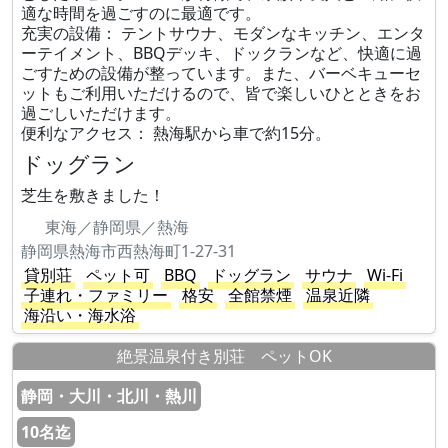
適な時間を過ごすのに最適です。
充実の設備： テントサウナ、モダンなキッチン、エンタ
ーテイメント、BBQデッキ、ドックランなど、快適に過
ごすための設備が整っています。また、バーベキューセ
ットもご利用いただけるので、皆で楽しいひとときをお
過ごしいただけます。
便利なアクセス： 熱海駅から車で約15分。
ドッグラン
芝生を敷きました！
東海／静岡県／熱海
静岡県熱海市西熱海町1-27-31
貸別荘
ペット可
BBQ
ドッグラン
サウナ
Wi-Fi
子連れ・ファミリー
格安
全館禁煙
温泉近隣
海沿い・海水浴
絶景温泉付き別荘 ペットOK
静岡・大川・北川・熱川
10名迄