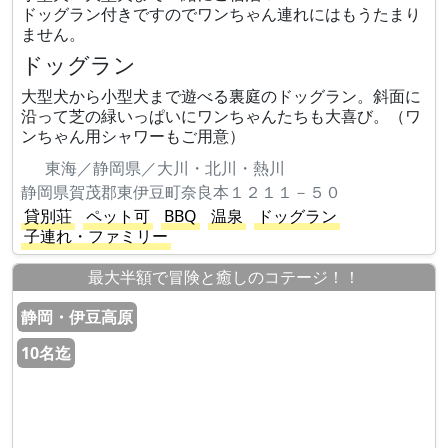
ドッグラン付きですのでワンちゃん連れにはもうたまり
ません。
ドッグラン
大型犬から小型犬まで遊べる裏庭のドッグラン。斜面に
沿って芝の緑いっぱいにワンちゃんたちも大喜び。（ワ
ンちゃん用シャワーもご用意）
東海／静岡県／大川・北川・熱川
静岡県賀茂郡東伊豆町奈良本１２１１－５０
貸別荘
ペット可
BBQ
温泉
ドッグラン
子連れ・ファミリー
最大半額で冒険と癒しのコテージ！！
静岡・伊豆高原
10名迄