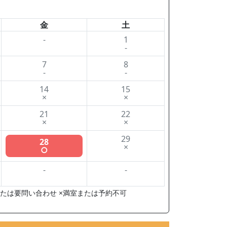
金
土
-
1
-
7
8
-
-
14
15
×
×
21
22
×
×
29
28
×
○
-
-
たは要問い合わせ ×満室または予約不可