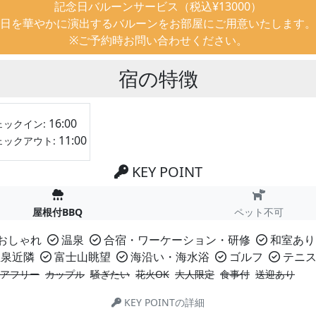
記念日バルーンサービス（税込¥13000）
日を華やかに演出するバルーンをお部屋にご用意いたします。
※ご予約時お問い合わせください。
宿の特徴
16:00
ェックイン:
11:00
ェックアウト:
KEY POINT
屋根付BBQ
ペット不可
おしゃれ
温泉
合宿・ワーケーション・研修
和室あり
泉近隣
富士山眺望
海沿い・海水浴
ゴルフ
テニ
アフリー
カップル
騒ぎたい
花火OK
大人限定
食事付
送迎あり
KEY POINTの詳細