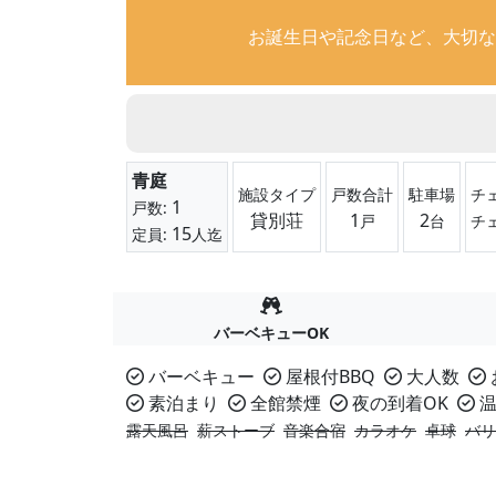
お誕生日や記念日など、大切な
青庭
施設タイプ
戸数合計
駐車場
チ
1
戸数:
貸別荘
1
2
戸
台
チ
15
定員:
人迄
バーベキューOK
バーベキュー
屋根付BBQ
大人数
素泊まり
全館禁煙
夜の到着OK
温
露天風呂
薪ストーブ
音楽合宿
カラオケ
卓球
バリ