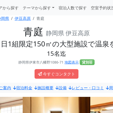
アから探す
テーマから探す
宿泊人数で探す
空室予約状
静岡県
伊豆高原
青庭
青庭
静岡県 伊豆高原
1日1組限定150㎡の大型施設で温泉
15名迄
静岡県伊東市八幡野1086-71
地図表示
貸別荘
今すぐコンタクト
ご案内
宿泊料金
施設概要
設備
レビュー・口コミ
周