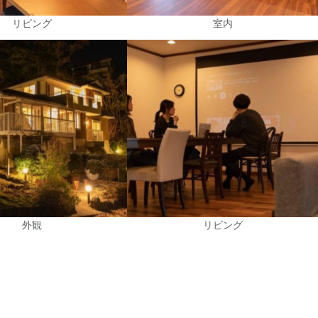
リビング
室内
外観
リビング