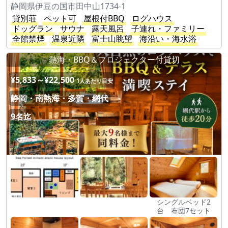
静岡県伊豆の国市田中山1734-1
貸別荘
ペット可
屋根付BBQ
ログハウス
ドッグラン
サウナ
露天風呂
子連れ・ファミリー
全館禁煙
温泉近隣
富士山眺望
海沿い・海水浴
熱海・BBQ＆プロジェクター付貸切
¥5,833～¥22,500
1人あたり目安
静岡・南熱海・多賀・網代
9名迄
シングルベッド2
台 布団7セット