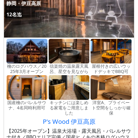
静岡・伊豆高原
12名迄
檜のログハウス／20
信楽焼の温泉露天風
屋根付きの広いウッ
25年3月オープン
呂、星空を見ながら
ドデッキでBBQ可
国産檜のバレルサウ
キッチンには楽しめ
洋室A、プライベー
ナ、4名同時利用可
る家電をご用意しま
ト空間をしっかり確
した
保
P's Wood 伊豆高原
【2025年オープン】温泉大浴場・露天風呂・バレルサウ
ナ付き／BBQエリア完備／国産ヒノキの本格ログハウス