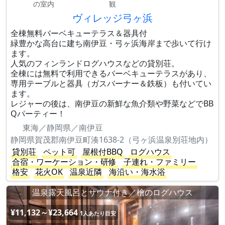
の室内
観
ヴィレッジ弓ヶ浜
全棟無料バーベキューテラス＆器具付
緑豊かな高台に建ち南伊豆・弓ヶ浜海岸まで歩いて行け
ます。
人気のフィンランドログハウスなどの貸別荘。
全棟には無料で利用できるバーベキューテラスがあり、
専用テーブルと器具（ガスバーナー＆鉄板）も付いてい
ます。
レジャーの後は、南伊豆の新鮮な魚介類や野菜などでBB
Qパーティー！
東海／静岡県／南伊豆
静岡県賀茂郡南伊豆町湊1638-2（弓ヶ浜温泉別荘地内）
貸別荘
ペット可
屋根付BBQ
ログハウス
合宿・ワーケーション・研修
子連れ・ファミリー
格安
花火OK
温泉近隣
海沿い・海水浴
温泉露天風呂とサウナ付き／檜のログハウス
¥11,132～¥23,664
1人あたり目安