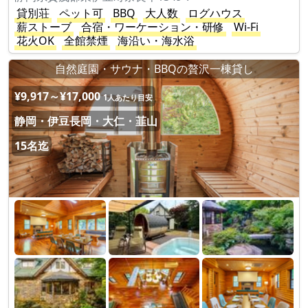
貸別荘
ペット可
BBQ
大人数
ログハウス
薪ストーブ
合宿・ワーケーション・研修
Wi-Fi
花火OK
全館禁煙
海沿い・海水浴
自然庭園・サウナ・BBQの贅沢一棟貸し
¥9,917～¥17,000
1人あたり目安
静岡・伊豆長岡・大仁・韮山
15名迄