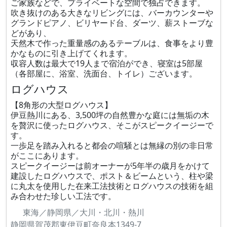
ご家族などで、プライベートな空間で独占できます。
吹き抜けのある大きなリビングには、バーカウンターや
グランドピアノ、ビリヤード台、ダーツ、薪ストーブな
どがあり、
天然木で作った重量感のあるテーブルは、食事をより豊
かなものに引き上げてくれます。
収容人数は最大で19人まで宿泊ができ、寝室は5部屋
（各部屋に、浴室、洗面台、トイレ）ございます。
ログハウス
【8角形の大型ログハウス】
伊豆熱川にある、3,500坪の自然豊かな庭には無垢の木
を贅沢に使ったログハウス、そこがスピークイージーで
す。
一歩足を踏み入れると都会の喧騒とは無縁の別の非日常
がここにあります。
スピークイージーは前オーナーが5年半の歳月をかけて
建設したログハウスで、ポスト＆ビームという、柱や梁
に丸太を使用した在来工法技術とログハウスの技術を組
み合わせた珍しい工法です。
東海／静岡県／大川・北川・熱川
静岡県賀茂郡東伊豆町奈良本1349-7