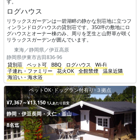
す。
ログハウス
リラックスガーデンは一碧湖畔の静かな別荘地に立つフ
ィンランドログハウスの貸別荘です。350坪の敷地にロ
グハウスとオーナー棟のみ、周りを芝生と山野草が咲く
リラックスガーデンが囲んでいます。
東海／静岡県／伊豆高原
静岡県伊東市吉田836-96
貸別荘
ペット可
BBQ
ログハウス
Wi-Fi
子連れ・ファミリー
花火OK
全館禁煙
温泉近隣
海沿い・海水浴
ペットOK･ドッグラン付有り･３拠点
¥7,367～¥13,150
1人あたり目安
静岡・伊豆長岡・大仁・韮山
8名迄