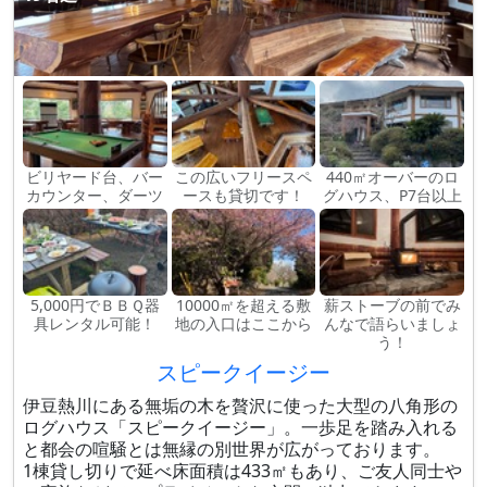
ビリヤード台、バー
この広いフリースペ
440㎡オーバーのロ
カウンター、ダーツ
ースも貸切です！
グハウス、P7台以上
5,000円でＢＢＱ器
10000㎡を超える敷
薪ストーブの前でみ
具レンタル可能！
地の入口はここから
んなで語らいましょ
う！
スピークイージー
伊豆熱川にある無垢の木を贅沢に使った大型の八角形の
ログハウス「スピークイージー」。一歩足を踏み入れる
と都会の喧騒とは無縁の別世界が広がっております。
1棟貸し切りで延べ床面積は433㎡もあり、ご友人同士や