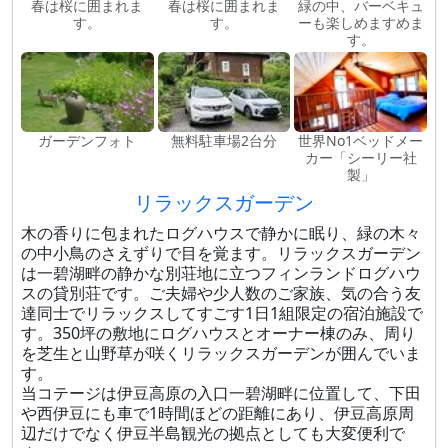
春は桜に囲まれま
春は桜に囲まれま
緑の中、バーベキュ
す。
す。
ーも楽しめますめま
す。
ガーデンフォト
無料駐車場2台分
世界No1ベッドメー
カー「シーリー社
製」
リラックスガーデン
木の香りに包まれたログハウスで静かに眠り、緑の木々
の中小鳥のさえずりで目を覚ます。リラックスガーデン
は一碧湖畔の静かな別荘地に立つフィンランドログハウ
スの貸別荘です。ご夫婦や少人数のご家族、気の合う友
達同士でリラックスしてすごす1日1組限定の宿泊施設で
す。350坪の敷地にログハウスとオーナー棟のみ、周り
を芝生と山野草が咲くリラックスガーデンが囲んでいま
す。
当コテージは伊豆高原の入口一碧湖畔に位置して、下田
や西伊豆にも車で1時間ほどの距離にあり、伊豆高原周
辺だけでなく伊豆半島観光の拠点としても大変便利で