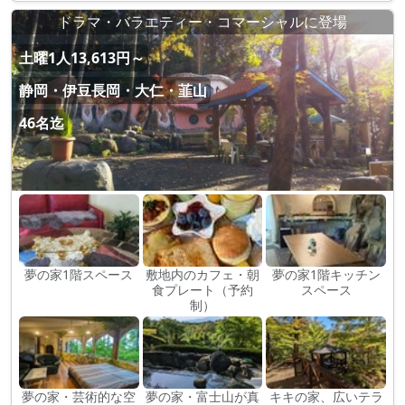
ドラマ・バラエティー・コマーシャルに登場
土曜1人13,613円～
静岡・伊豆長岡・大仁・韮山
46名迄
夢の家1階スペース
敷地内のカフェ・朝
夢の家1階キッチン
食プレート（予約
スペース
制）
夢の家・芸術的な空
夢の家・富士山が真
キキの家、広いテラ