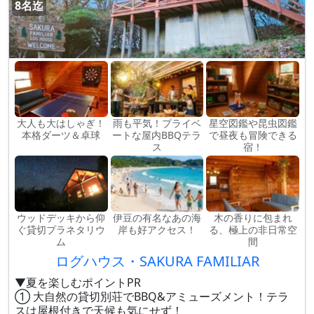
8名迄
大人も大はしゃぎ！
雨も平気！プライベ
星空図鑑や昆虫図鑑
本格ダーツ＆卓球
ートな屋内BBQテラ
で昼夜も冒険できる
ス
宿！
ウッドデッキから仰
伊豆の有名なあの海
木の香りに包まれ
ぐ貸切プラネタリウ
岸も好アクセス！
る、極上の非日常空
ム
間
ログハウス・SAKURA FAMILIAR
▼夏を楽しむポイントPR
① 大自然の貸切別荘でBBQ&アミューズメント！テラ
スは屋根付きで天候も気にせず！