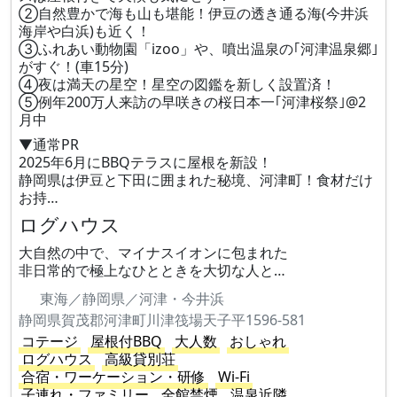
②自然豊かで海も山も堪能！伊豆の透き通る海(今井浜
海岸や白浜)も近く！
③ふれあい動物園「izoo」や、噴出温泉の｢河津温泉郷｣
がすぐ！(車15分)
④夜は満天の星空！星空の図鑑を新しく設置済！
⑤例年200万人来訪の早咲きの桜日本一｢河津桜祭｣@2
月中
▼通常PR
2025年6月にBBQテラスに屋根を新設！
静岡県は伊豆と下田に囲まれた秘境、河津町！食材だけ
お持…
ログハウス
大自然の中で、マイナスイオンに包まれた
非日常的で極上なひとときを大切な人と…
東海／静岡県／河津・今井浜
静岡県賀茂郡河津町川津筏場天子平1596-581
コテージ
屋根付BBQ
大人数
おしゃれ
ログハウス
高級貸別荘
合宿・ワーケーション・研修
Wi-Fi
子連れ・ファミリー
全館禁煙
温泉近隣