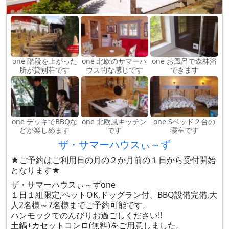
one 階段を上がった
one 北欧のサマーハ
one お風呂で森林浴
所が貸別荘です
ウス的な感じです
できます
one デッキでBBQな
one 北欧風キッチン
one Sベッド２台の
どが楽しめます
です
寝室です
ザ・サマーハウスぃ～ず
★ご予約はご利用日の月の２か月前の１日から受付開始
となります★
ザ・サマーハウスぃ～ずone
１日１組限定,ペットOK,ドッグラン付、BBQ設備完備,大
人2名様～7名様までご予約可能です。
ハンモックでのんびりお過ごしください!!
土鍋+カセットコンロ(無料)をご用意しました。