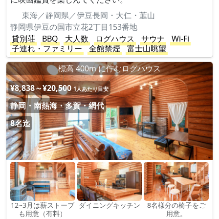
東海／静岡県／伊豆長岡・大仁・韮山
静岡県伊豆の国市立花2丁目153番地
貸別荘
BBQ
大人数
ログハウス
サウナ
Wi-Fi
子連れ・ファミリー
全館禁煙
富士山眺望
標高 400m に佇むログハウス
¥8,838～¥20,500
1人あたり目安
静岡・南熱海・多賀・網代
8名迄
12~3月は薪ストーブ
ダイニングキッチン
8名様分の椅子をご
も用意（有料）
用意。