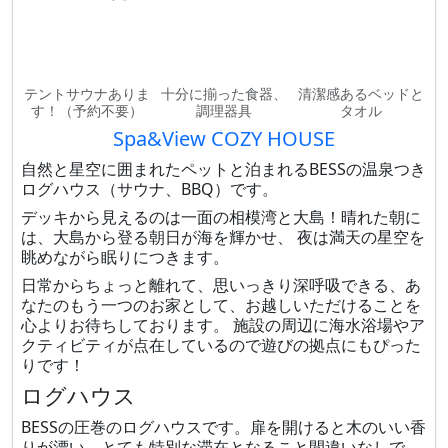
テントサウナありま
十分に揃った食器、
清潔感あるベッドと
す！（予約不要）
調理器具
タオル
Spa&View COZY HOUSE
自然と星空に囲まれたペットと泊まれるBESSの温泉つき
ログハウス（サウナ、BBQ）です。
デッキから見えるのは一面の相模湾と大島！晴れた朝に
は、大島から登る朝日が海を輝かせ、 夜は満天の星空を
眺めながら眠りにつきます。
日常からちょっと離れて、思いっきり深呼吸できる、あ
なたのもう一つのお家として、お越しいただけることを
心よりお待ちしております。 施設の周辺に海水浴場やア
クティビティが点在しているので遊びの拠点にもぴった
りです！
ログハウス
BESSの圧巻のログハウスです。扉を開けると木のいい香
りが漂い、とても特別な滞在となること間違いなしで