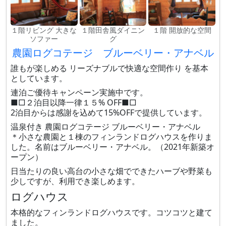
１階リビング 大きな
１階田舎風ダイニン
１階 開放的な空間
ソファー
グ
農園ログコテージ ブルーベリー・アナベル
誰もが楽しめる リーズナブルで快適な空間作り を基本
としています。
連泊ご優待キャンペーン実施中です。
■□２泊目以降一律１５% OFF■□
2泊目からは感謝を込めて15%OFFで提供しています。
温泉付き 農園ログコテージ ブルーベリー・アナベル
＊小さな農園と１棟のフィンランドログハウスを作りま
した。名前はブルーベリー・アナベル。（2021年新築オ
ープン）
日当たりの良い高台の小さな畑でできたハーブや野菜も
少しですが、利用でき楽しめます。
ログハウス
本格的なフィンランドログハウスです。コツコツと建て
ました。