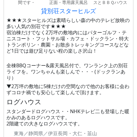
間です・
正面・専用露天風呂
スとＢＢＱハウス
貸別荘スターヒルズ
★★★スターヒルズは素晴らしい森の中のテレビ放映の
多い人気の別荘です★★★
宿泊棟だけでなく2万坪の敷地内にはパターゴルフ・テ
ニスコート・フットサル場・カフェ・ドックラン・特大
トランポリン・農園・お散歩トレッキングコースなどな
ど1日では遊び足りない程の楽しさ沢山！
全棟BBQコーナー&露天風呂付で、ワンランク上の別荘
ライフを。ワンちゃんも楽しんで・・・(ドックランあ
り）
▼2万坪の敷地に5棟だけの空間なので他のお客様に会わ
ずコロナ禍でも安心して楽しんで頂けます。
ログハウス
スタンダードログハウス・・NHKテレビ二も登場した暖
かみのあるログハウスです。
2階建ての大きなログハウスです。
東海／静岡県／伊豆長岡・大仁・韮山