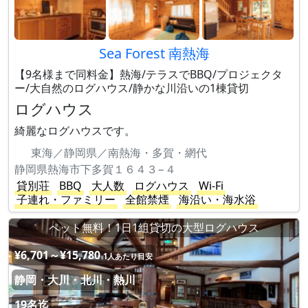
Sea Forest 南熱海
【9名様まで同料金】熱海/テラスでBBQ/プロジェクタ
ー/大自然のログハウス/静かな川沿いの1棟貸切
ログハウス
綺麗なログハウスです。
東海／静岡県／南熱海・多賀・網代
静岡県熱海市下多賀１６４３−４
貸別荘
BBQ
大人数
ログハウス
Wi-Fi
子連れ・ファミリー
全館禁煙
海沿い・海水浴
ペット無料！1日1組貸切の大型ログハウス
¥6,701～¥15,780
1人あたり目安
静岡・大川・北川・熱川
19名迄