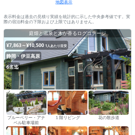
地図表示
表示料金は過去の見積り実績を統計的に示した中央参考値です。実
際の宿泊料金の下限および上限ではありません。
庭畑と温泉と木が香るログコテージ
¥7,863～¥10,500
1人あたり目安
静岡・伊豆高原
6名迄
ブルーベリー・アナ
１階リビング
花の散歩道
ベル駐車場前