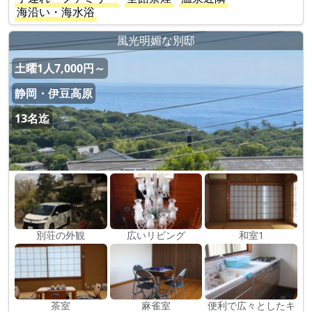
海沿い・海水浴
風光明媚な別邸
土曜1人7,000円～
静岡・伊豆高原
13名迄
別荘の外観
広いリビング
和室1
茶室
麻雀室
便利で広々としたキ