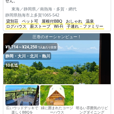
せん。
東海／静岡県／南熱海・多賀・網代
静岡県熱海市上多賀1065-542
貸別荘
ペット可
屋根付BBQ
おしゃれ
温泉
ログハウス
薪ストーブ
Wi-Fi
子連れ・ファミリー
圧巻のオーシャンビュー！
¥9,714～¥24,250
1人あたり目安
静岡・大川・北川・熱川
10名迄
広いウッドデッキで
緑に囲まれたコージ
明るい雰囲気のリビ
楽しくBBQを
ーハウス
ングダイニング