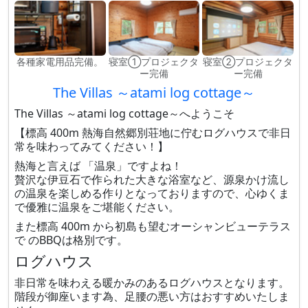
各種家電用品完備。
寝室①プロジェクタ
寝室②プロジェクタ
ー完備
ー完備
The Villas ～atami log cottage～
The Villas ～atami log cottage～へようこそ
【標高 400m 熱海自然郷別荘地に佇むログハウスで非日
常を味わってみてください！】
熱海と言えば 「温泉」ですよね！
贅沢な伊豆石で作られた大きな浴室など、源泉かけ流し
の温泉を楽しめる作りとなっておりますので、心ゆくま
で優雅に温泉をご堪能ください。
また標高 400m から初島も望むオーシャンビューテラス
で のBBQは格別です。
ログハウス
非日常を味わえる暖かみのあるログハウスとなります。
階段が御座います為、足腰の悪い方はおすすめいたしま