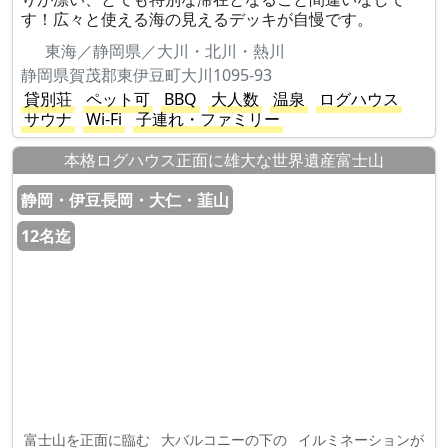
す！広々と使える海の見えるデッキが自慢です。
東海／静岡県／大川・北川・熱川
静岡県賀茂郡東伊豆町大川1095-93
貸別荘
ペット可
BBQ
大人数
温泉
ログハウス
サウナ
Wi-Fi
子連れ・ファミリー
本格ログハウス正面に雄大な世界遺産富士山
静岡・伊豆長岡・大仁・韮山
12名迄
富士山を正面に臨む
大バルコニーの下の
イルミネーションが