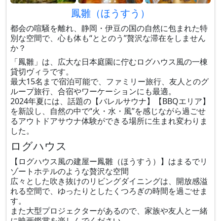
鳳雛（ほうすう）
都会の喧騒を離れ、静岡・伊豆の国の自然に包まれた特
別な空間で、心も体も“ととのう”贅沢な滞在をしません
か？
「鳳雛」は、広大な日本庭園に佇むログハウス風の一棟
貸切ヴィラです。
最大15名まで宿泊可能で、ファミリー旅行、友人とのグ
ループ旅行、合宿やワーケーションにも最適。
2024年夏には、話題の【バレルサウナ】【BBQエリア】
を新設し、自然の中で“火・水・風”を感じながら過ごせ
るアウトドアサウナ体験ができる場所に生まれ変わりま
した。
ログハウス
【ログハウス風の建屋ー鳳雛（ほうすう）】はまるでリ
ゾートホテルのような贅沢な空間
広々とした吹き抜けのリビングダイニングは、開放感溢
れる空間で、ゆったりとしたくつろぎの時間を過ごせま
す。
また大型プロジェクターがあるので、家族や友人と一緒
に映画鑑賞を楽しんでください。