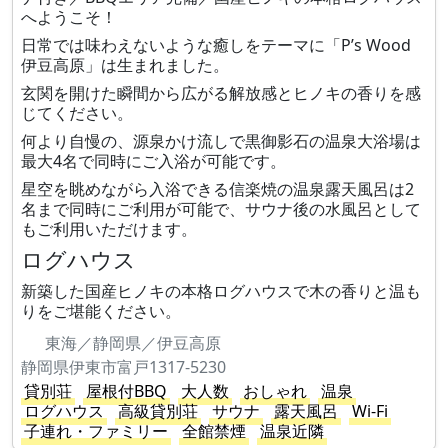
へようこそ！
日常では味わえないような癒しをテーマに「P’s Wood
伊豆高原」は生まれました。
玄関を開けた瞬間から広がる解放感とヒノキの香りを感
じてください。
何より自慢の、源泉かけ流しで黒御影石の温泉大浴場は
最大4名で同時にご入浴が可能です。
星空を眺めながら入浴できる信楽焼の温泉露天風呂は2
名まで同時にご利用が可能で、サウナ後の水風呂として
もご利用いただけます。
ログハウス
新築した国産ヒノキの本格ログハウスで木の香りと温も
りをご堪能ください。
東海／静岡県／伊豆高原
静岡県伊東市富戸1317-5230
貸別荘
屋根付BBQ
大人数
おしゃれ
温泉
ログハウス
高級貸別荘
サウナ
露天風呂
Wi-Fi
子連れ・ファミリー
全館禁煙
温泉近隣