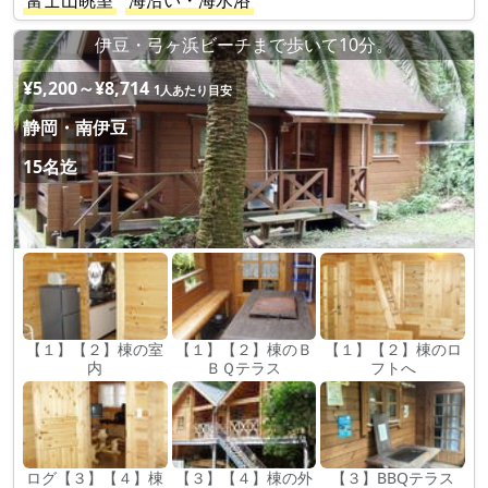
富士山眺望
海沿い・海水浴
伊豆・弓ヶ浜ビーチまで歩いて10分。
¥5,200～¥8,714
1人あたり目安
静岡・南伊豆
15名迄
【１】【２】棟の室
【１】【２】棟のＢ
【１】【２】棟のロ
内
ＢＱテラス
フトへ
ログ【３】【４】棟
【３】【４】棟の外
【３】BBQテラス