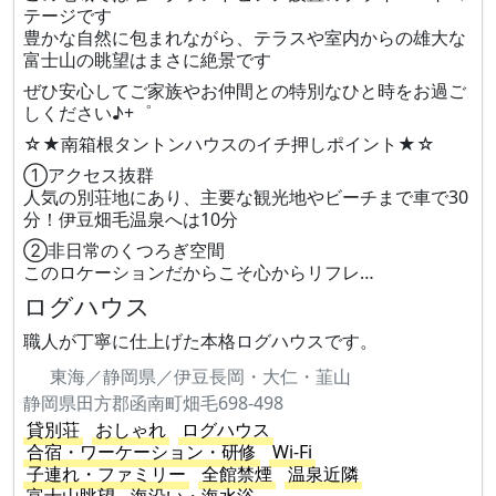
テージです
豊かな自然に包まれながら、テラスや室内からの雄大な
富士山の眺望はまさに絶景です
ぜひ安心してご家族やお仲間との特別なひと時をお過ご
しください♪+゜
☆★南箱根タントンハウスのイチ押しポイント★☆
①アクセス抜群
人気の別荘地にあり、主要な観光地やビーチまで車で30
分！伊豆畑毛温泉へは10分
②非日常のくつろぎ空間
このロケーションだからこそ心からリフレ…
ログハウス
職人が丁寧に仕上げた本格ログハウスです。
東海／静岡県／伊豆長岡・大仁・韮山
静岡県田方郡函南町畑毛698-498
貸別荘
おしゃれ
ログハウス
合宿・ワーケーション・研修
Wi-Fi
子連れ・ファミリー
全館禁煙
温泉近隣