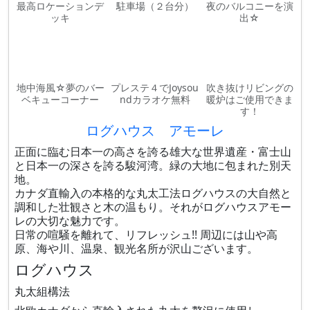
最高ロケーションデ
駐車場（２台分）
夜のバルコニーを演
ッキ
出☆
地中海風☆夢のバー
プレステ４でJoysou
吹き抜けリビングの
ベキューコーナー
ndカラオケ無料
暖炉はご使用できま
す！
ログハウス アモーレ
正面に臨む日本一の高さを誇る雄大な世界遺産・富士山
と日本一の深さを誇る駿河湾。緑の大地に包まれた別天
地。
カナダ直輸入の本格的な丸太工法ログハウスの大自然と
調和した壮観さと木の温もり。それがログハウスアモー
レの大切な魅力です。
日常の喧騒を離れて、リフレッシュ!! 周辺には山や高
原、海や川、温泉、観光名所が沢山ございます。
ログハウス
丸太組構法