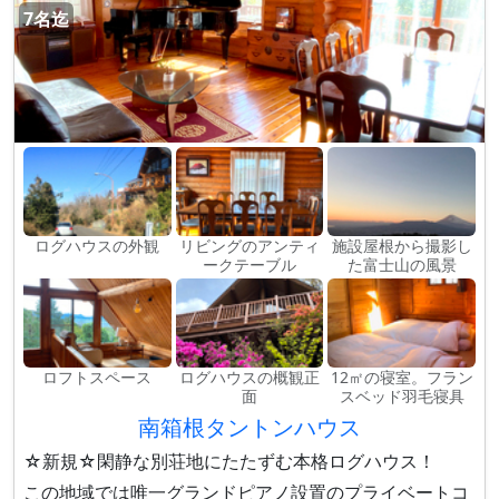
7名迄
ログハウスの外観
リビングのアンティ
施設屋根から撮影し
ークテーブル
た富士山の風景
ロフトスペース
ログハウスの概観正
12㎡の寝室。フラン
面
スベッド羽毛寝具
南箱根タントンハウス
☆新規☆閑静な別荘地にたたずむ本格ログハウス！
この地域では唯一グランドピアノ設置のプライベートコ