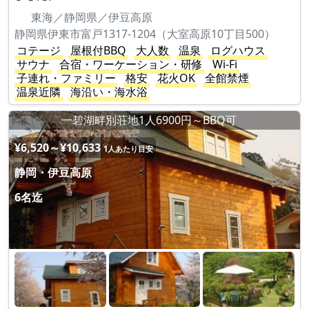
東海／静岡県／伊豆高原
静岡県伊東市富戸1317-1204（大室高原10丁目500）
コテージ
屋根付BBQ
大人数
温泉
ログハウス
サウナ
合宿・ワーケーション・研修
Wi-Fi
子連れ・ファミリー
格安
花火OK
全館禁煙
温泉近隣
海沿い・海水浴
一碧湖畔別荘地1人6900円～BBQ可
¥6,520～¥10,633
1人あたり目安
静岡・伊豆高原
6名迄