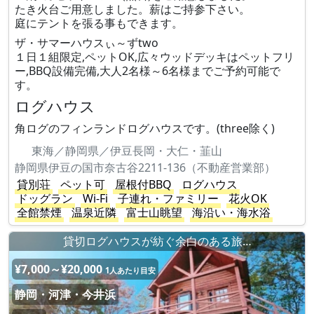
たき火台ご用意しました。薪はご持参下さい。
庭にテントを張る事もできます。
ザ・サマーハウスぃ～ずtwo
１日１組限定,ペットOK,広々ウッドデッキはペットフリ
ー,BBQ設備完備,大人2名様～6名様までご予約可能で
す。
ログハウス
角ログのフィンランドログハウスです。(three除く)
東海／静岡県／伊豆長岡・大仁・韮山
静岡県伊豆の国市奈古谷2211-136（不動産営業部）
貸別荘
ペット可
屋根付BBQ
ログハウス
ドッグラン
Wi-Fi
子連れ・ファミリー
花火OK
全館禁煙
温泉近隣
富士山眺望
海沿い・海水浴
貸切ログハウスが紡ぐ余白のある旅…
¥7,000～¥20,000
1人あたり目安
静岡・河津・今井浜