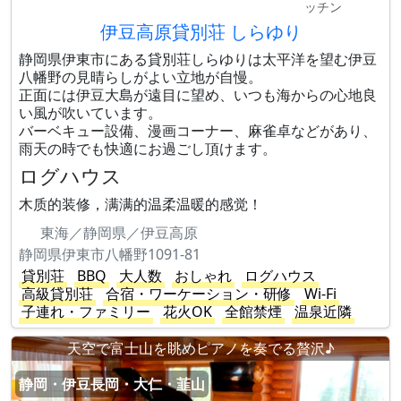
ッチン
伊豆高原貸別荘 しらゆり
静岡県伊東市にある貸別荘しらゆりは太平洋を望む伊豆
八幡野の見晴らしがよい立地が自慢。
正面には伊豆大島が遠目に望め、いつも海からの心地良
い風が吹いています。
バーベキュー設備、漫画コーナー、麻雀卓などがあり、
雨天の時でも快適にお過ごし頂けます。
ログハウス
木质的装修，满满的温柔温暖的感觉！
東海／静岡県／伊豆高原
静岡県伊東市八幡野1091-81
貸別荘
BBQ
大人数
おしゃれ
ログハウス
高級貸別荘
合宿・ワーケーション・研修
Wi-Fi
子連れ・ファミリー
花火OK
全館禁煙
温泉近隣
天空で富士山を眺めピアノを奏でる贅沢♪
静岡・伊豆長岡・大仁・韮山