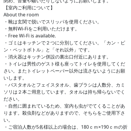
閉め、音量や騒いだりしないようにお願いします。
【室内ご利用について】
About the room
・靴は玄関で脱いでスリッパを使用ください。
・無料Wi-Fiをご利用いただけます。
・Free Wi-Fi is available.
・ゴミはキッチンで２つに分別してください。「カン・ビ
ン・ペットボトル」と「それ以外」です。
・消火器はキッチン併設の裏出口付近にあります。
・トイレは男性のゲスト様も座ってトイレを使用してくだ
さい。またトイレットペーパー以外は流さないようにお願
いします。
・バスタオルとフェイスタオル、歯ブラシは人数分、カミ
ソリは２本ご用意しています。タオルは持ち帰らないでく
ださい。
・自然に囲まれているため、室内も虫がでてくることがあ
ります。殺虫剤などがありますので、そちらをご使用下さ
い。
・ご宿泊人数が5名様以上の場合は、180ｃｍ×190ｃｍの折