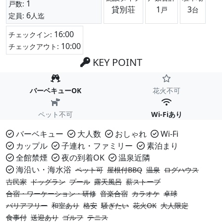
1
戸数:
貸別荘
1
3
戸
台
6
定員:
人迄
16:00
チェックイン:
10:00
チェックアウト:
KEY POINT
バーベキューOK
花火不可
ペット不可
Wi-Fiあり
バーベキュー
大人数
おしゃれ
Wi-Fi
カップル
子連れ・ファミリー
素泊まり
全館禁煙
夜の到着OK
温泉近隣
海沿い・海水浴
ペット可
屋根付BBQ
温泉
ログハウス
古民家
ドッグラン
プール
露天風呂
薪ストーブ
合宿・ワーケーション・研修
音楽合宿
カラオケ
卓球
バリアフリー
和室あり
格安
騒ぎたい
花火OK
大人限定
食事付
送迎あり
ゴルフ
テニス