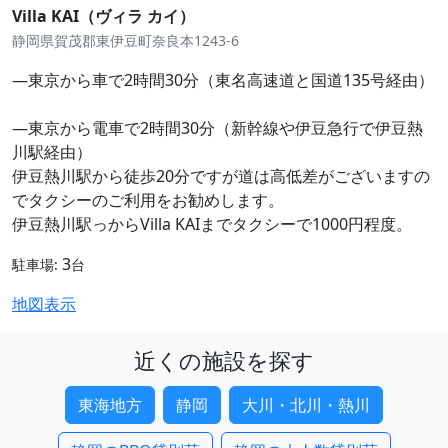
Villa KAI（ヴィラ カイ）
静岡県賀茂郡東伊豆町奈良本1243-6
―東京から車で2時間30分（東名高速道と国道135号経由）
―東京から電車で2時間30分（新幹線や伊豆急行で伊豆熱
川駅経由）
伊豆熱川駅から徒歩20分ですが道は高低差がございますの
でタクシーのご利用をお勧めします。
伊豆熱川駅っからVilla KAIまでタクシーで1000円程度。
3
駐車場:
台
地図表示
近くの施設を探す
東海地方
静岡
大川・北川・熱川