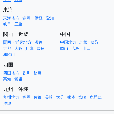
東海
東海地方
静岡・伊豆
愛知
岐阜
三重
関西・近畿
中国
関西・近畿地方
滋賀
中国地方
島根
鳥取
京都
大阪
兵庫
奈良
岡山
広島
山口
和歌山
四国
四国地方
香川
徳島
高知
愛媛
九州・沖縄
九州地方
福岡
佐賀
長崎
大分
熊本
宮崎
鹿児島
沖縄