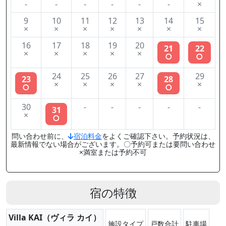
-
-
-
-
-
-
×
9
10
11
12
13
14
15
×
×
×
×
×
×
×
16
17
18
19
20
21
22
×
×
×
×
×
○
○
24
25
26
27
29
23
28
×
×
×
×
×
○
○
30
-
-
-
-
-
31
×
○
問い合わせ前に、
宿泊料金
をよくご確認下さい。予約状況は、
最新情報でない場合がございます。〇予約可または要問い合わせ
×満室または予約不可
宿の特徴
Villa KAI（ヴィラ カイ）
施設タイプ
戸数合計
駐車場