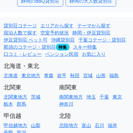
静岡のBBQ貸別荘
静岡の大人数貸別荘
貸別荘コテージ
エリアから探す
テーマから探す
宿泊人数で探す
空室予約状況
静岡・伊豆貸別荘
伊豆貸別荘 ペット可
沖縄貸別荘
千葉コテージ・貸別荘
那須のコテージ・貸別荘
スキー特集
特集
口コミ・レビュー
ペンション民宿
お気に入り
北海道・東北
北海道
東北地方
青森
岩手
秋田
宮城
山形
福島
北関東
南関東
北関東地方
茨城
南関東地方
埼玉
千葉
東京
栃木
群馬
神奈川
甲信越
北陸
甲信越地方
山梨
北陸地方
富山
石川
福井
長野
新潟