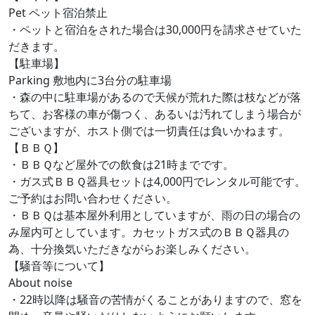
Pet ペット宿泊禁止
・ペットと宿泊をされた場合は30,000円を請求させていた
だきます。
【駐車場】
Parking 敷地内に3台分の駐車場
・森の中に駐車場があるので天候が荒れた際は枝などが落
ちて、お客様の車が傷つく、あるいは汚れてしまう場合が
ございますが、ホスト側では一切責任は負いかねます。
【ＢＢＱ】
・ＢＢＱなど屋外での飲食は21時までです。
・ガス式ＢＢＱ器具セットは4,000円でレンタル可能です。
ご予約はお問い合わせください。
・ＢＢＱは基本屋外利用としていますが、雨の日の場合の
み屋内可としています。カセットガス式のＢＢＱ器具の
為、十分換気いただきながらお楽しみください。
【騒音等について】
About noise
・22時以降は騒音の苦情がくることがありますので、窓を