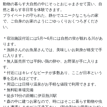
動物の暮らす大自然の中にそっとおじゃまさせて貰い、自
然と暮らす非日常を体験できます。
プライベートの守られた、静かでユニークなこちらの家
で、ご自身のお家のようにごゆっくりおくつろぎくださ
い。
＊宿泊施設付近には5月〜6月には自然の蛍が観れる川があ
ります。
＊漁師さんのお魚屋さんでは、美味しいお刺身が格安で手
に入ります。
＊無人販売所では平飼い鶏の卵や、お野菜が手に入りま
す。
＊付近にはキレイなビーチが多数あり、ここが日本という
事を忘れるほどです。
＊周辺には日帰り温泉がお手軽な値段で利用できます。
＊無料駐車場完備
＊徒歩19分の距離に伊豆熱川駅
＊森の中に建つお家なので、時にはそこに暮らす動物や虫
にも遭遇しますがご了承下さい。(殺虫剤のご用意はござい