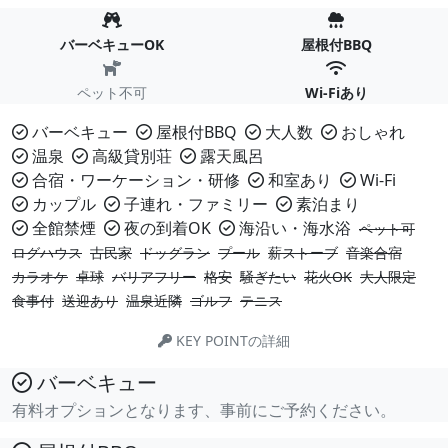
バーベキューOK
屋根付BBQ
ペット不可
Wi-Fiあり
バーベキュー
屋根付BBQ
大人数
おしゃれ
温泉
高級貸別荘
露天風呂
合宿・ワーケーション・研修
和室あり
Wi-Fi
カップル
子連れ・ファミリー
素泊まり
全館禁煙
夜の到着OK
海沿い・海水浴
ペット可
ログハウス
古民家
ドッグラン
プール
薪ストーブ
音楽合宿
カラオケ
卓球
バリアフリー
格安
騒ぎたい
花火OK
大人限定
食事付
送迎あり
温泉近隣
ゴルフ
テニス
KEY POINTの詳細
バーベキュー
有料オプションとなります、事前にご予約ください。