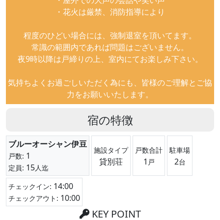
・屋外での大声の会話や笑い声
・花火は厳禁、消防指導により
程度のひどい場合には、強制退室を頂いてます。
常識の範囲内であれば問題はございません。
夜9時以降は戸締りの上、室内にてお楽しみ下さい。
気持ちよくお過ごしいただく為にも、皆様のご理解とご協
力をお願いいたします。
宿の特徴
ブルーオーシャン伊豆
施設タイプ
戸数合計
駐車場
1
戸数:
貸別荘
1
2
戸
台
15
定員:
人迄
14:00
チェックイン:
10:00
チェックアウト:
KEY POINT