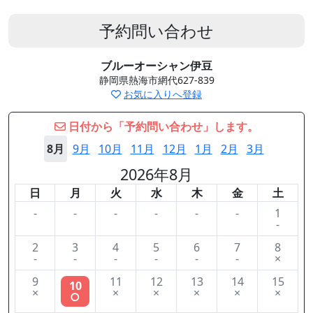
予約問い合わせ
ブルーオーシャン伊豆
静岡県熱海市網代627-839
お気に入りへ登録
日付から「予約問い合わせ」します。
8月
9月
10月
11月
12月
1月
2月
3月
2026年8月
日
月
火
水
木
金
土
-
-
-
-
-
-
1
-
2
3
4
5
6
7
8
-
-
-
-
-
-
×
9
11
12
13
14
15
10
×
×
×
×
×
×
○