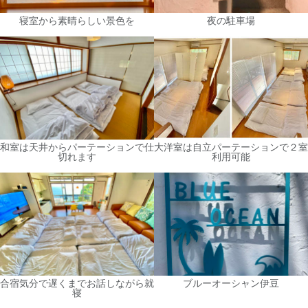
寝室から素晴らしい景色を
夜の駐車場
和室は天井からパーテーションで仕
大洋室は自立パーテーションで２室
切れます
利用可能
合宿気分で遅くまでお話しながら就
ブルーオーシャン伊豆
寝