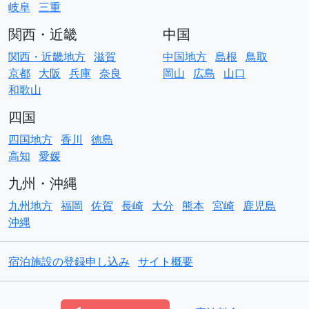
岐阜
三重
関西・近畿
中国
関西・近畿地方
滋賀
中国地方
島根
鳥取
京都
大阪
兵庫
奈良
岡山
広島
山口
和歌山
四国
四国地方
香川
徳島
高知
愛媛
九州・沖縄
九州地方
福岡
佐賀
長崎
大分
熊本
宮崎
鹿児島
沖縄
宿泊施設の登録申し込み
サイト概要
© Copyright
ACO貸別荘コテージ