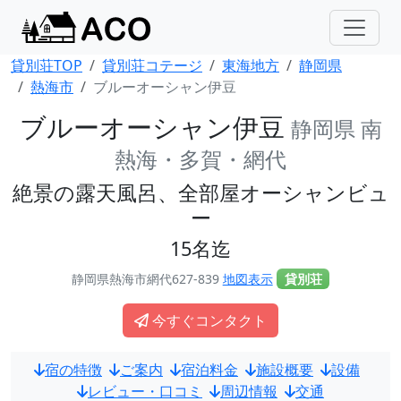
貸別荘TOP
貸別荘コテージ
東海地方
静岡県
熱海市
ブルーオーシャン伊豆
ブルーオーシャン伊豆
静岡県 南
熱海・多賀・網代
絶景の露天風呂、全部屋オーシャンビュ
ー
15名迄
静岡県熱海市網代627-839
地図表示
貸別荘
今すぐコンタクト
宿の特徴
ご案内
宿泊料金
施設概要
設備
レビュー・口コミ
周辺情報
交通