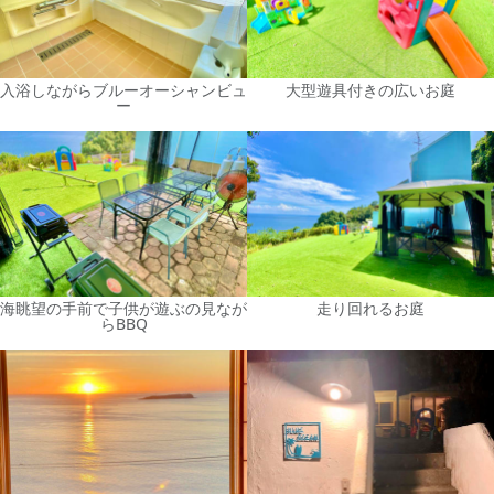
入浴しながらブルーオーシャンビュ
大型遊具付きの広いお庭
ー
海眺望の手前で子供が遊ぶの見なが
走り回れるお庭
らBBQ