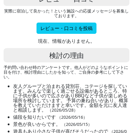
実際に宿泊して良かった！という施設への応援メッセージを募集し
ております。
レビュー・口コミを投稿
現在、情報がありません。
検討の理由
予約問い合わせ時のアンケートです。他人がどのようなポイントに
目を付け、検討理由にしたかを知って、ご自身の参考にして下さ
い。
友人グループと泊まれる貸別荘、コテージを探してい
ます。みんなで楽しく過ごせる設備があるところ、特
に子供が多いので広さがありBBQなど子供が楽しめる
場所を検討しています。 予算の兼ね合いがあり、概算
を教えていただけますと幸いです。金額を元に友人達
と相談します。
（2026/05/28）
値段を知りたいです
（2026/05/16）
景色が良いからです。
（2026/05/15）
遊具もあり小さな子供が喜びそうだったので
（2026/0