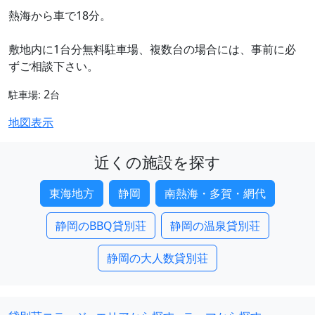
熱海から車で18分。
敷地内に1台分無料駐車場、複数台の場合には、事前に必
ずご相談下さい。
2
駐車場:
台
地図表示
近くの施設を探す
東海地方
静岡
南熱海・多賀・網代
静岡のBBQ貸別荘
静岡の温泉貸別荘
静岡の大人数貸別荘