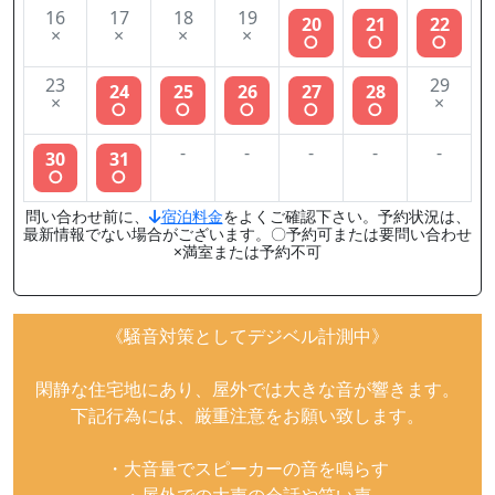
16
17
18
19
20
21
22
×
×
×
×
○
○
○
23
29
24
25
26
27
28
×
×
○
○
○
○
○
-
-
-
-
-
30
31
○
○
問い合わせ前に、
宿泊料金
をよくご確認下さい。予約状況は、
最新情報でない場合がございます。〇予約可または要問い合わせ
×満室または予約不可
《騒音対策としてデジベル計測中》
閑静な住宅地にあり、屋外では大きな音が響きます。
下記行為には、厳重注意をお願い致します。
・大音量でスピーカーの音を鳴らす