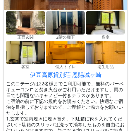
正面玄関
2階の廊下
客室
客室
個人トイレ
衛生用品
伊豆高原貸別荘 恩賜城ヶ崎
このコテージは22名様までご利用可能で、無料のバーベ
キューコンロと焚き火台がご利用いただけますし、雨の
日でも問題ないキャノピー付きテラスがあります。
こ宿泊の前に下記の規約をお読みください。快適なご宿
泊を目指しておりますので、ご理解とご協力をお願いい
たします。
1.玄関で室内履きに履き替え、下駄箱に靴を入れてくだ
さい(下駄箱のスリッパは洗って消毒したものを自由にお
使いいただけますので、気になる方はスリッパをご持参