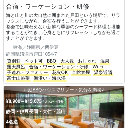
合宿・ワーケーション・研修
海と山と川の大自然に囲まれた戸田という場所で、リラ
ックスしながら、合宿を行うことができます。
都会では味わえない新鮮な季節のシーフード料理も堪能
することができ、心身ともにリフレッシュしながら過ご
すことができます。
東海／静岡県／西伊豆
静岡県沼津市戸田1054-7
貸別荘
ペット可
BBQ
大人数
おしゃれ
温泉
露天風呂
合宿・ワーケーション・研修
Wi-Fi
子連れ・ファミリー
花火OK
全館禁煙
温泉近隣
富士山眺望
海沿い・海水浴
お庭BBQハウスでリゾート気分を満喫♪
¥8,900～¥15,675
1人あたり目安
静岡・伊豆長岡・大仁・韮山
4名迄