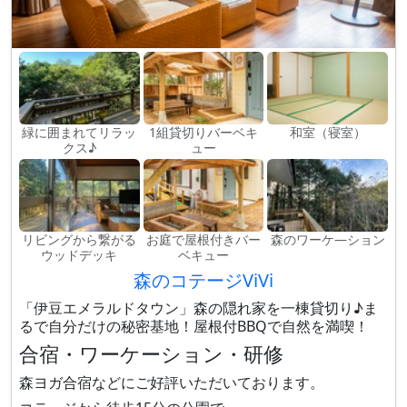
緑に囲まれてリラッ
1組貸切りバーベキ
和室（寝室）
クス♪
ュー
リビングから繋がる
お庭で屋根付きバー
森のワーケ―ション
ウッドデッキ
ベキュー
森のコテージViVi
「伊豆エメラルドタウン」森の隠れ家を一棟貸切り♪ま
るで自分だけの秘密基地！屋根付BBQで自然を満喫！
合宿・ワーケーション・研修
森ヨガ合宿などにご好評いただいております。