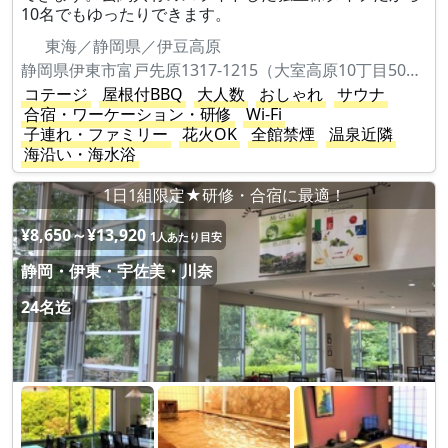
10名でもゆったりできます。
東海／静岡県／伊豆高原
静岡県伊東市富戸先原1317-1215（大室高原10丁目506）
コテージ
屋根付BBQ
大人数
おしゃれ
サウナ
合宿・ワーケーション・研修
Wi-Fi
子連れ・ファミリー
花火OK
全館禁煙
温泉近隣
海沿い・海水浴
1日1組限定★研修・合宿に最適！
¥8,650～¥13,920
1人あたり目安
静岡・伊東・宇佐美・川奈
24名迄