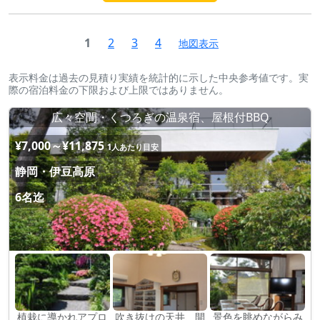
1
2
3
4
地図表示
表示料金は過去の見積り実績を統計的に示した中央参考値です。実
際の宿泊料金の下限および上限ではありません。
広々空間・くつろぎの温泉宿、屋根付BBQ
¥7,000～¥11,875
1人あたり目安
静岡・伊豆高原
6名迄
植栽に導かれアプロ
吹き抜けの天井、開
景色を眺めながらみ