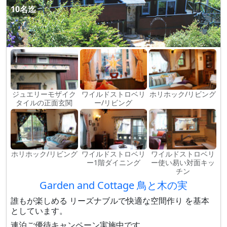
10名迄
ジュエリーモザイク
ワイルドストロベリ
ホリホック/リビング
タイルの正面玄関
ー/リビング
ホリホック/リビング
ワイルドストロベリ
ワイルドストロベリ
ー1階ダイニング
ー使い易い対面キッ
チン
Garden and Cottage 鳥と木の実
誰もが楽しめる リーズナブルで快適な空間作り を基本
としています。
連泊ご優待キャンペーン実施中です。