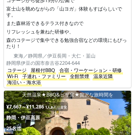
コテージから徒歩15分の公園で
富士山を眺めながらの「山ヨガ」体験もすばらしいで
す。
また森林浴できるテラス付きなので
リフレッシュを兼ねた研修や、
森のコテージで集中できる勉強合宿などの環境にもぴっ
たり！
東海／静岡県／伊豆長岡・大仁・韮山
静岡県伊豆の国市奈古谷2204-644
コテージ
屋根付BBQ
合宿・ワーケーション・研修
Wi-Fi
子連れ・ファミリー
全館禁煙
温泉近隣
海沿い・海水浴
天然温泉★BBQ&ピザ窯★贅沢な旅時間を
¥7,667～¥11,286
1人あたり目安
静岡・伊豆高原
25名迄