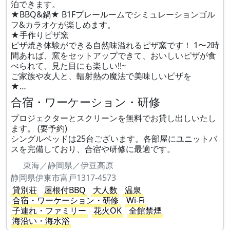
泊できます。
★BBQ&鍋★ B1Fプレールームでシミュレーションゴル
フ&カラオケが楽しめます。
★手作りピザ窯
ピザ焼き体験ができる自然味溢れるピザ窯です！ 1〜2時
間あれば、窯をセットアップできて、おいしいピザが食
べられて、見た目にも楽しい!!~
ご家族や友人と、輻射熱の魔法で美味しいピザを
★…
合宿・ワーケーション・研修
プロジェクターとスクリーンを無料でお貸し出しいたし
ます。 (要予約)
シングルベッドは25台ございます。各部屋にユニットバ
スを完備しており、合宿や研修に最適です。
東海／静岡県／伊豆高原
静岡県伊東市富戸1317-4573
貸別荘
屋根付BBQ
大人数
温泉
合宿・ワーケーション・研修
Wi-Fi
子連れ・ファミリー
花火OK
全館禁煙
海沿い・海水浴