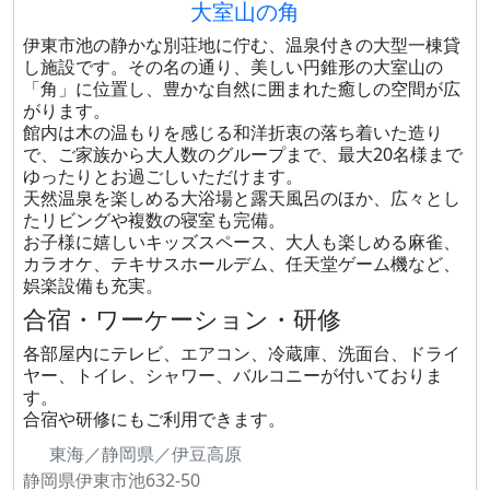
大室山の角
伊東市池の静かな別荘地に佇む、温泉付きの大型一棟貸
し施設です。その名の通り、美しい円錐形の大室山の
「角」に位置し、豊かな自然に囲まれた癒しの空間が広
がります。
館内は木の温もりを感じる和洋折衷の落ち着いた造り
で、ご家族から大人数のグループまで、最大20名様まで
ゆったりとお過ごしいただけます。
天然温泉を楽しめる大浴場と露天風呂のほか、広々とし
たリビングや複数の寝室も完備。
お子様に嬉しいキッズスペース、大人も楽しめる麻雀、
カラオケ、テキサスホールデム、任天堂ゲーム機など、
娯楽設備も充実。
合宿・ワーケーション・研修
各部屋内にテレビ、エアコン、冷蔵庫、洗面台、ドライ
ヤー、トイレ、シャワー、バルコニーが付いておりま
す。
合宿や研修にもご利用できます。
東海／静岡県／伊豆高原
静岡県伊東市池632-50