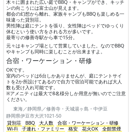
木々に囲まれた広い庭でBBQ・キャンプができ、キッチ
ンの向こうには富士山が見えます。
都会の幻想から離れ、家族キャンプもBBQも楽しめる一
味違った貸別荘。
男性陣は庭にテントを張り、女性陣はベッドでゆっくり
休むという使い方をされる方が多いです。
最寄りの修善寺駅から車で15分。
元々はキャンプ場として営業していました。なのでBBQ
やキャンプも同時に楽しむことが出来ますよ。
合宿・ワーケーション・研修
OKです。
室内のベッドは6台しかありませんが、庭にテントサイ
トを2か所設けてあるので自力で宿泊可能であれば大人
数も受け入れ可能です。
※アメニティは最大で8名様分しか用意が無いのでご注意
ください。
東海／静岡県／修善寺・天城湯ヶ島・中伊豆
静岡県伊豆市大沢1021-50
貸別荘
BBQ
大人数
合宿・ワーケーション・研修
Wi-Fi
子連れ・ファミリー
格安
花火OK
全館禁煙