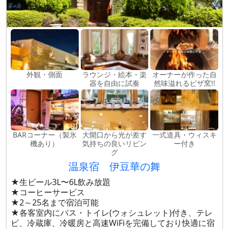
外観・側面
ラウンジ・絵本・楽
オーナーが作った自
器を自由に試奏
然味溢れるピザ窯!!
BARコーナー（製氷
大開口から光が差す
一式道具・ウィスキ
機あり）
気持ちの良いリビン
ー付き
グ
温泉宿 伊豆華の舞
★生ビール3L〜6L飲み放題
★コーヒーサービス
★2～25名まで宿泊可能
★各客室内にバス・トイレ(ウォシュレット)付き、テレ
ビ、冷蔵庫、冷暖房と高速WiFiを完備しており快適に宿