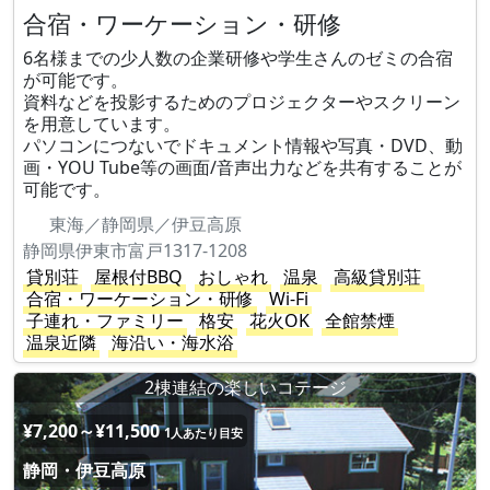
合宿・ワーケーション・研修
6名様までの少人数の企業研修や学生さんのゼミの合宿
が可能です。
資料などを投影するためのプロジェクターやスクリーン
を用意しています。
パソコンにつないでドキュメント情報や写真・DVD、動
画・YOU Tube等の画面/音声出力などを共有することが
可能です。
東海／静岡県／伊豆高原
静岡県伊東市富戸1317-1208
貸別荘
屋根付BBQ
おしゃれ
温泉
高級貸別荘
合宿・ワーケーション・研修
Wi-Fi
子連れ・ファミリー
格安
花火OK
全館禁煙
温泉近隣
海沿い・海水浴
2棟連結の楽しいコテージ
¥7,200～¥11,500
1人あたり目安
静岡・伊豆高原