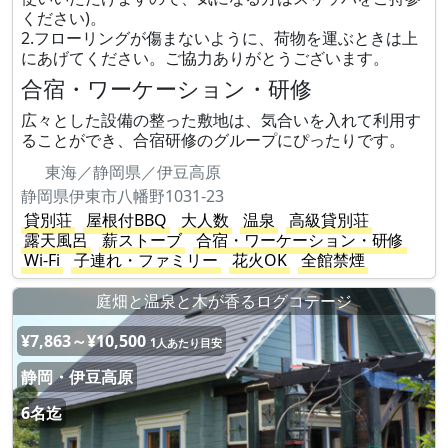
ください)。
2.フローリングが傷まないように、荷物を運ぶときは上
にあげてください。ご協力ありがとうございます。
合宿・ワーケーション・研修
広々とした設備の整った敷地は、気合いを入れて利用す
ることができ、合宿研修のグループにぴったりです。
東海／静岡県／伊豆高原
静岡県伊東市八幡野1031-23
貸別荘
屋根付BBQ
大人数
温泉
高級貸別荘
露天風呂
薪ストーブ
合宿・ワーケーション・研修
Wi-Fi
子連れ・ファミリー
花火OK
全館禁煙
庭畑と温泉と木が香るログコテージ
¥7,863～¥10,500
1人あたり目安
静岡・伊豆高原
6名迄