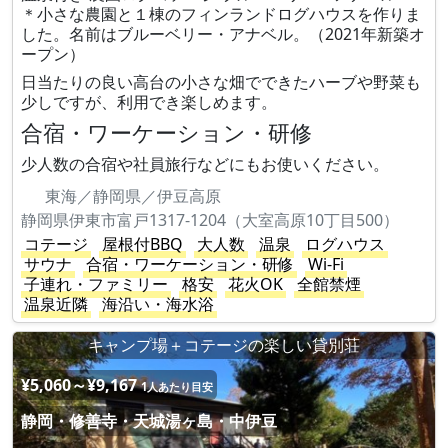
＊小さな農園と１棟のフィンランドログハウスを作りま
した。名前はブルーベリー・アナベル。（2021年新築オ
ープン）
日当たりの良い高台の小さな畑でできたハーブや野菜も
少しですが、利用でき楽しめます。
合宿・ワーケーション・研修
少人数の合宿や社員旅行などにもお使いください。
東海／静岡県／伊豆高原
静岡県伊東市富戸1317-1204（大室高原10丁目500）
コテージ
屋根付BBQ
大人数
温泉
ログハウス
サウナ
合宿・ワーケーション・研修
Wi-Fi
子連れ・ファミリー
格安
花火OK
全館禁煙
温泉近隣
海沿い・海水浴
キャンプ場＋コテージの楽しい貸別荘
¥5,060～¥9,167
1人あたり目安
静岡・修善寺・天城湯ヶ島・中伊豆