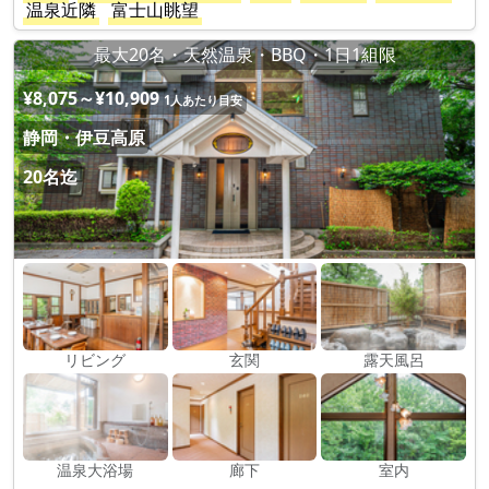
温泉近隣
富士山眺望
最大20名・天然温泉・BBQ・1日1組限
¥8,075～¥10,909
1人あたり目安
静岡・伊豆高原
20名迄
リビング
玄関
露天風呂
温泉大浴場
廊下
室内