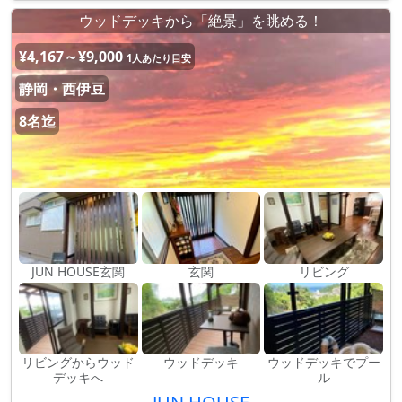
ウッドデッキから「絶景」を眺める！
¥4,167～¥9,000
1人あたり目安
静岡・西伊豆
8名迄
JUN HOUSE玄関
玄関
リビング
リビングからウッド
ウッドデッキ
ウッドデッキでプー
デッキへ
ル