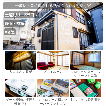
平成レトロに癒される熱海の温もりを紡ぐ宿
土曜1人11,225円～
静岡・熱海
8名迄
入口ネオン看板
プレイルーム
プロジェクター、ス
クリーンを完備
ゲーム機器の接続も
レトロゲーム機のス
おもちゃも多数用意
可能です
ーパーファミコン