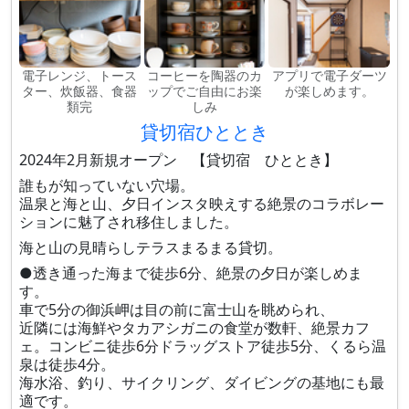
電子レンジ、トース
コーヒーを陶器のカ
アプリで電子ダーツ
ター、炊飯器、食器
ップでご自由にお楽
が楽しめます。
類完
しみ
貸切宿ひととき
2024年2月新規オープン 【貸切宿 ひととき】
誰もが知っていない穴場。
温泉と海と山、夕日インスタ映えする絶景のコラボレー
ションに魅了され移住しました。
海と山の見晴らしテラスまるまる貸切。
●透き通った海まで徒歩6分、絶景の夕日が楽しめま
す。
車で5分の御浜岬は目の前に富士山を眺められ、
近隣には海鮮やタカアシガニの食堂が数軒、絶景カフ
ェ。コンビニ徒歩6分ドラッグストア徒歩5分、くるら温
泉は徒歩4分。
海水浴、釣り、サイクリング、ダイビングの基地にも最
適です。