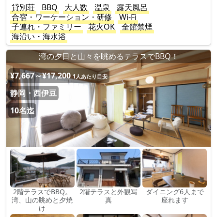
貸別荘
BBQ
大人数
温泉
露天風呂
合宿・ワーケーション・研修
Wi-Fi
子連れ・ファミリー
花火OK
全館禁煙
海沿い・海水浴
湾の夕日と山々を眺めるテラスでBBQ！
¥7,667～¥17,200
1人あたり目安
静岡・西伊豆
10名迄
2階テラスでBBQ。
2階テラスと外観写
ダイニング6人まで
湾、山の眺めと夕焼
真
座れます
け