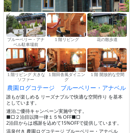
ブルーベリー・アナ
１階リビング
花の散歩道
ベル駐車場前
１階リビング 大きな
１階田舎風ダイニン
１階 開放的な空間
ソファー
グ
農園ログコテージ ブルーベリー・アナベル
誰もが楽しめる リーズナブルで快適な空間作り を基本
としています。
連泊ご優待キャンペーン実施中です。
■□２泊目以降一律１５% OFF■□
2泊目からは感謝を込めて15%OFFで提供しています。
温泉付き 農園ログコテージ ブルーベリー・アナベル