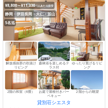
¥8,800～¥11,330
1人あたり目安
静岡・伊豆長岡・大仁・韮山
5名迄
解放感抜群の吹抜け
森林浴を楽しめるテ
ゆったり寛げるリビ
リビング
ラス付
ング
2階の和室（6畳）
お庭で屋根付きバー
２階からの眺望
ベキュー
貸別荘シエスタ