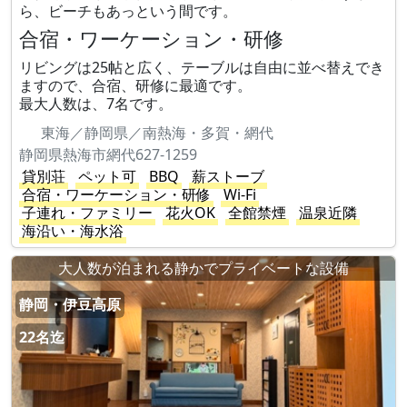
ら、ビーチもあっという間です。
合宿・ワーケーション・研修
リビングは25帖と広く、テーブルは自由に並べ替えでき
ますので、合宿、研修に最適です。
最大人数は、7名です。
東海／静岡県／南熱海・多賀・網代
静岡県熱海市網代627-1259
貸別荘
ペット可
BBQ
薪ストーブ
合宿・ワーケーション・研修
Wi-Fi
子連れ・ファミリー
花火OK
全館禁煙
温泉近隣
海沿い・海水浴
大人数が泊まれる静かでプライベートな設備
静岡・伊豆高原
22名迄