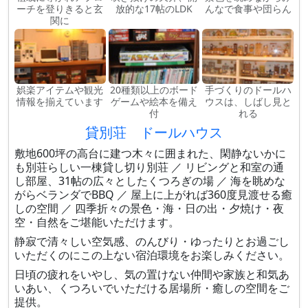
ーチを登りきると玄
放的な17帖のLDK
んなで食事や団らん
関に
娯楽アイテムや観光
20種類以上のボード
手づくりのドールハ
情報を揃えています
ゲームや絵本を備え
ウスは、しばし見と
付
れる
貸別荘 ドールハウス
敷地600坪の高台に建つ木々に囲まれた、閑静ないかに
も別荘らしい一棟貸し切り別荘 ／ リビングと和室の通
し部屋、31帖の広々としたくつろぎの場 ／ 海を眺めな
がらベランダでBBQ ／ 屋上に上がれば360度見渡せる癒
しの空間 ／ 四季折々の景色・海・日の出・夕焼け・夜
空・自然をご堪能いただけます。
静寂で清々しい空気感、のんびり・ゆったりとお過ごし
いただくのにこの上ない宿泊環境をお楽しみください。
日頃の疲れをいやし、気の置けない仲間や家族と和気あ
いあい、くつろいでいただける居場所・癒しの空間をご
提供。