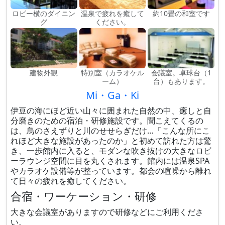
ロビー横のダイニン
温泉で疲れを癒して
約10畳の和室です
グ
ください。
建物外観
特別室（カラオケル
会議室。卓球台（1
ーム）
台）もあります。
Mi・Ga・Ki
伊豆の海にほど近い山々に囲まれた自然の中、癒しと自
分磨きのための宿泊・研修施設です。聞こえてくるの
は、鳥のさえずりと川のせせらぎだけ…「こんな所にこ
れほど大きな施設があったのか」と初めて訪れた方は驚
き、一歩館内に入ると、モダンな吹き抜けの大きなロビ
ーラウンジ空間に目を丸くされます。館内には温泉SPA
やカラオケ設備等が整っています。都会の喧噪から離れ
て日々の疲れを癒してください。
合宿・ワーケーション・研修
大きな会議室がありますので研修などにご利用くださ
い。