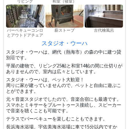
リビング
和室（寝室）
バーベキューコンロ
薪ストーブ
古代檜風呂
とアウトドアチェア
スタジオ・ウーハ
スタジオ・ウーハは、網代（熱海市）の森の中に建つ貸
別荘です。
平屋の建物で、リビング25帖と和室14帖の間に仕切りが
ありませんので、室内は広々としています。
スタジオ・ウーハは、ペット大歓迎！
周りに家が建っていませんので、ペットと自由に遊ぶこ
とができます。
元々音楽スタジオでしたので、音楽合宿にも最適です。
スマホとミキサーをブルートゥース接続し、スピーカー
で音楽を聴くことも可能です。
テラスでバーベキューを楽しむこともできます。
長浜海水浴場、宇佐美海水浴場に車で15分以内ですか