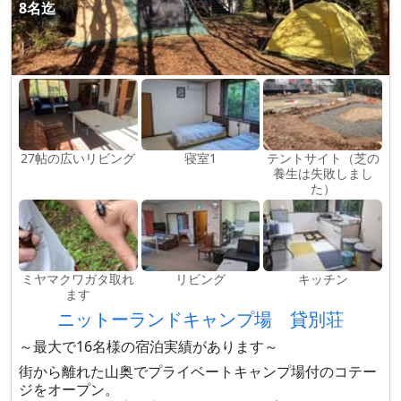
8名迄
27帖の広いリビング
寝室1
テントサイト（芝の
養生は失敗しまし
た）
ミヤマクワガタ取れ
リビング
キッチン
ます
ニットーランドキャンプ場 貸別荘
～最大で16名様の宿泊実績があります～
街から離れた山奥でプライベートキャンプ場付のコテー
ジをオープン。