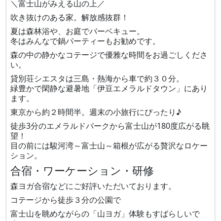
＼富士山がみえる山の上／
吹き抜けのある家。解放感抜群！
夏は森林浴や、お庭でバーベキュー。
冬はみんなで鍋パーティーもお勧めです。
森の中の静かなコテージで優雅な時間をお過ごしくださ
い。
貸別荘シエスタは三島・熱海から車で約３０分。
緑豊かで閑静な避暑地「伊豆エメラルドタウン」にあり
ます。
​東京から約２時間半。週末の小旅行にぴったり♪
徒歩3分のエメラルドパークから富士山が180度広がる眺
望！
目の前には駿河湾～富士山～箱根が広がる贅沢なロケー
ション。
合宿・ワーケーション・研修
森ヨガ合宿などにご好評いただいております。
コテージから徒歩３分の公園で
富士山を眺めながらの「山ヨガ」体験もすばらしいで