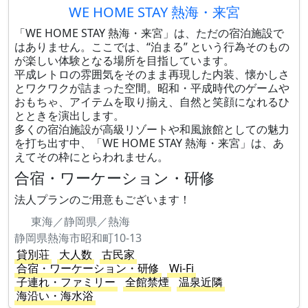
WE HOME STAY 熱海・来宮
「WE HOME STAY 熱海・来宮」は、ただの宿泊施設で
はありません。ここでは、“泊まる” という行為そのもの
が楽しい体験となる場所を目指しています。
平成レトロの雰囲気をそのまま再現した内装、懐かしさ
とワクワクが詰まった空間。昭和・平成時代のゲームや
おもちゃ、アイテムを取り揃え、自然と笑顔になれるひ
とときを演出します。
多くの宿泊施設が高級リゾートや和風旅館としての魅力
を打ち出す中、「WE HOME STAY 熱海・来宮」は、あ
えてその枠にとらわれません。
合宿・ワーケーション・研修
法人プランのご用意もございます！
東海／静岡県／熱海
静岡県熱海市昭和町10-13
貸別荘
大人数
古民家
合宿・ワーケーション・研修
Wi-Fi
子連れ・ファミリー
全館禁煙
温泉近隣
海沿い・海水浴