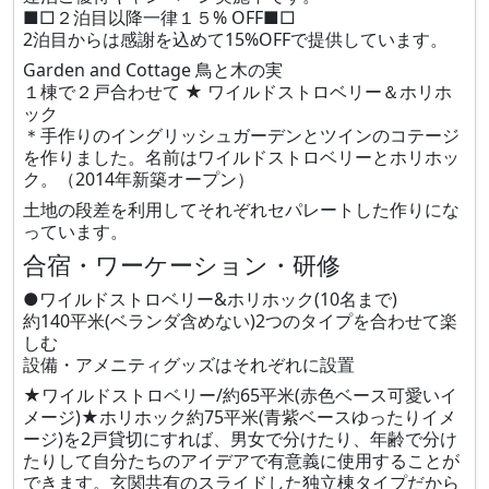
■□２泊目以降一律１５% OFF■□
2泊目からは感謝を込めて15%OFFで提供しています。
Garden and Cottage 鳥と木の実
１棟で２戸合わせて ★ ワイルドストロベリー＆ホリホ
ック
＊手作りのイングリッシュガーデンとツインのコテージ
を作りました。名前はワイルドストロベリーとホリホッ
ク。（2014年新築オープン）
土地の段差を利用してそれぞれセパレートした作りにな
っています。
合宿・ワーケーション・研修
●ワイルドストロベリー&ホリホック(10名まで)
約140平米(ベランダ含めない)2つのタイプを合わせて楽
しむ
設備・アメニティグッズはそれぞれに設置
★ワイルドストロベリー/約65平米(赤色ベース可愛いイ
メージ)★ホリホック約75平米(青紫ベースゆったりイメ
ージ)を2戸貸切にすれば、男女で分けたり、年齢で分け
たりして自分たちのアイデアで有意義に使用することが
できます。玄関共有のスライドした独立棟タイプだから