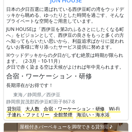
JUN HOUSE
日本の夕日百選に選ばれている西伊豆町の湾をウッドデ
ッキから眺める、ゆったりとした時間を過ごす、そんな
プライベートな空間をご用意しています。
JUN HOUSEは「西伊豆を第2のふるさとにしたくなる町
へ」をビジョンとして、西伊豆の良さをもっと多くの方
へ知ってもらいたい思いから、利益追求ばかりに捉われ
ないお客様に寄り添ったサービス提供に努めます。
※ウッドデッキからの夕日がしずむ絶景は時期が限られ
ます。（2-3月・10-11月）
夕日で赤く染まる空は天候がよければ年中見られます。
合宿・ワーケーション・研修
長期滞在がお得です！
東海／静岡県／西伊豆
静岡県賀茂郡西伊豆町田子867-8
貸別荘
大人数
合宿・ワーケーション・研修
Wi-Fi
子連れ・ファミリー
全館禁煙
海沿い・海水浴
屋根付きバーベキューを満喫できる貸別荘♪