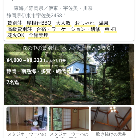
東海／静岡県／伊東・宇佐美・川奈
静岡県伊東市宇佐美2458-1
貸別荘
屋根付BBQ
大人数
おしゃれ
温泉
高級貸別荘
合宿・ワーケーション・研修
Wi-Fi
花火OK
全館禁煙
森の中の貸別荘。ペットと音楽とＢＢＱ！
¥4,000～¥8,333
1人あたり目安
静岡・南熱海・多賀・網代
7名迄
スタジオ・ウーハの
スタジオ・ウーハの
吹き抜けの天井