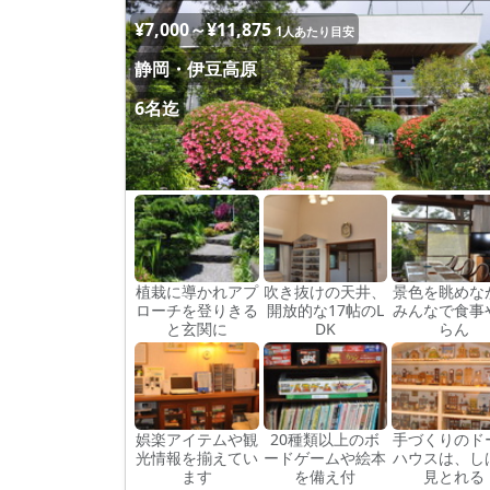
¥7,000～¥11,875
1人あたり目安
静岡・伊豆高原
6名迄
植栽に導かれアプ
吹き抜けの天井、
景色を眺めな
ローチを登りきる
開放的な17帖のL
みんなで食事
と玄関に
DK
らん
娯楽アイテムや観
20種類以上のボ
手づくりのド
光情報を揃えてい
ードゲームや絵本
ハウスは、し
ます
を備え付
見とれる