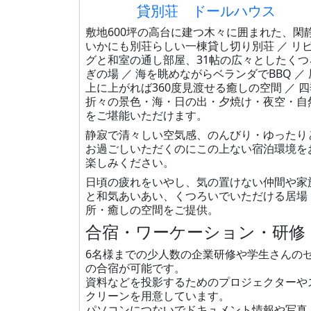
貸別荘 ドールハウス
敷地600坪の高台に建つ木々に囲まれた、閑
いかにも別荘らしい一棟貸し切り別荘 ／ リ
グと和室の通し部屋、31帖の広々としたくつ
ぎの場 ／ 海を眺めながらベランダでBBQ ／ 
上に上がれば360度見渡せる癒しの空間 ／ 四
折々の景色・海・日の出・夕焼け・夜空・自
をご堪能いただけます。
静寂で清々しい空気感、のんびり・ゆったり
お過ごしいただくのにこの上ない宿泊環境を
楽しみください。
日頃の疲れをいやし、気の置けない仲間や家
と和気あいあい、くつろいでいただける居場
所・癒しの空間をご提供。
合宿・ワーケーション・研修
6名様までの少人数の企業研修や学生さんの
の合宿が可能です。
資料などを投影するためのプロジェクターや
クリーンを用意しています。
パソコンにつないでドキュメント情報や写真