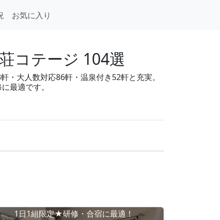
況
お気に入り
コテージ 104選
3軒・大人数対応86軒・温泉付き52軒と充実。
修に最適です。
1日1組限定★研修・合宿に最適！