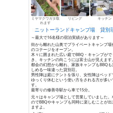
ミヤマクワガタ取
リビング
キッチン
れます
ニットーランドキャンプ場 貸別
～最大で16名様の宿泊実績があります～
街から離れた山奥でプライベートキャンプ場
のコテージをオープン。
木々に囲まれた広い庭でBBQ・キャンプがで
き、キッチンの向こうには富士山が見えます
都会の幻想から離れ、家族キャンプもBBQも
しめる一味違った貸別荘。
男性陣は庭にテントを張り、女性陣はベッド
ゆっくり休むという使い方をされる方が多い
す。
最寄りの修善寺駅から車で15分。
元々はキャンプ場として営業していました。
のでBBQやキャンプも同時に楽しむことが出
ますよ。