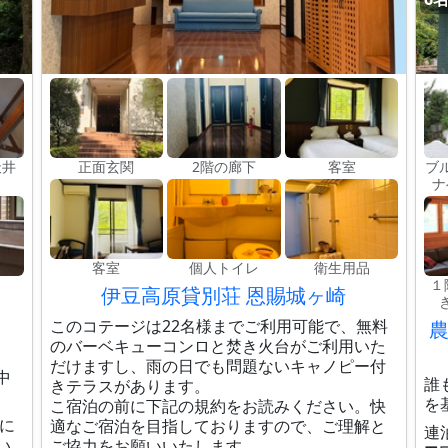
天井
正面玄関
2階の廊下
客室
ブ
ナ
客室
個人トイレ
衛生用品
呂
１
伊豆高原貸別荘 恩賜城ヶ崎
このコテージは22名様までご利用可能で、無料
のバーベキューコンロと焚き火台がご利用いた
だけますし、雨の日でも問題ないキャノピー付
中
誰
きテラスがあります。
を
こ宿泊の前に下記の規約をお読みください。快
間に
適なご宿泊を目指しておりますので、ご理解と
連
い
ご協力をお願いいたします。