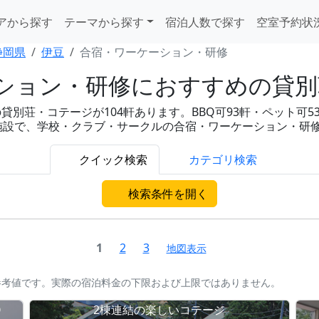
アから探す
テーマから探す
宿泊人数で探す
空室予約状
静岡県
伊豆
合宿・ワーケーション・研修
ション・研修におすすめの貸別荘
別荘・コテージが104軒あります。BBQ可93軒・ペット可5
整った施設で、学校・クラブ・サークルの合宿・ワーケーション・研
クイック検索
カテゴリ検索
検索条件を開く
1
2
3
地図表示
参考値です。実際の宿泊料金の下限および上限ではありません。
Q
2棟連結の楽しいコテージ