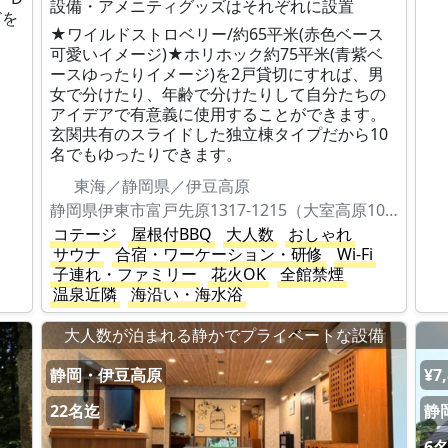
設備・アメニティグッズはそれぞれに設置
どを
★ワイルドストロベリー/約65平米(赤色ベース
可愛いイメージ)★ホリホック約75平米(青紫ベ
ースゆったりイメージ)を2戸貸切にすれば、男
女で分けたり、年齢で分けたりして自分たちの
アイデアで有意義に使用することができます。
玄関共有のスライドした独立棟タイプだから10
名でもゆったりできます。
東海／静岡県／伊豆高原
静岡県伊東市富戸先原1317-1215（大室高原10丁目506）
コテージ
屋根付BBQ
大人数
おしゃれ
サウナ
合宿・ワーケーション・研修
Wi-Fi
子連れ・ファミリー
花火OK
全館禁煙
温泉近隣
海沿い・海水浴
！
大人数が泊まれる静かでプライベートな設備
静岡・伊豆高原
¥7
22名迄
静
6