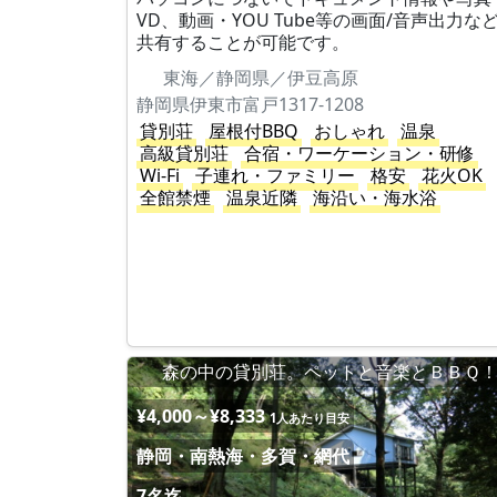
VD、動画・YOU Tube等の画面/音声出力な
共有することが可能です。
東海／静岡県／伊豆高原
静岡県伊東市富戸1317-1208
貸別荘
屋根付BBQ
おしゃれ
温泉
高級貸別荘
合宿・ワーケーション・研修
Wi-Fi
子連れ・ファミリー
格安
花火OK
全館禁煙
温泉近隣
海沿い・海水浴
森の中の貸別荘。ペットと音楽とＢＢＱ
¥4,000～¥8,333
1人あたり目安
静岡・南熱海・多賀・網代
7名迄