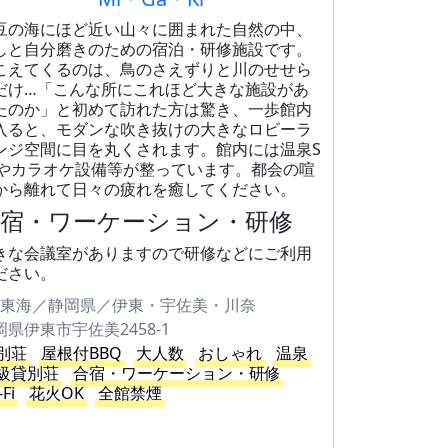
豆の海にほど近い山々に囲まれた自然の中、
しと自分磨きのための宿泊・研修施設です。
こえてくるのは、鳥のさえずりと川のせせら
だけ…「こんな所にこれほど大きな施設があ
たのか」と初めて訪れた方は驚き、一歩館内
入ると、モダンな吹き抜けの大きなロビーラ
ンジ空間に目を丸くされます。館内には温泉S
Aやカラオケ設備等が整っています。都会の喧
から離れて日々の疲れを癒してください。
合宿・ワーケーション・研修
きな会議室がありますので研修などにご利用
ださい。
東海／静岡県／伊東・宇佐美・川奈
岡県伊東市宇佐美2458-1
別荘
屋根付BBQ
大人数
おしゃれ
温泉
級貸別荘
合宿・ワーケーション・研修
-Fi
花火OK
全館禁煙