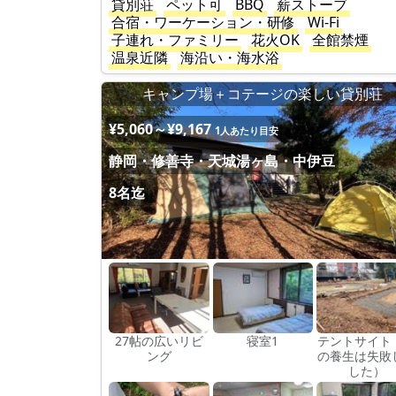
貸別荘
ペット可
BBQ
薪ストーブ
合宿・ワーケーション・研修
Wi-Fi
子連れ・ファミリー
花火OK
全館禁煙
温泉近隣
海沿い・海水浴
キャンプ場＋コテージの楽しい貸別荘
¥5,060～¥9,167
1人あたり目安
静岡・修善寺・天城湯ヶ島・中伊豆
8名迄
27帖の広いリビ
寝室1
テントサイト
ング
の養生は失敗
した）