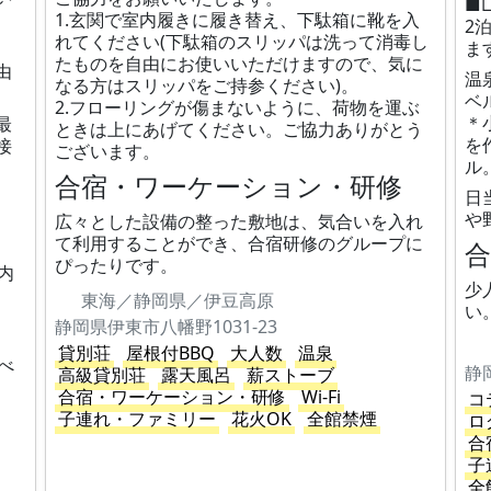
■
1.玄関で室内履きに履き替え、下駄箱に靴を入
2
れてください(下駄箱のスリッパは洗って消毒し
ま
たものを自由にお使いいただけますので、気に
由
温
なる方はスリッパをご持参ください)。
ベ
2.フローリングが傷まないように、荷物を運ぶ
＊
最
ときは上にあげてください。ご協力ありがとう
を
接
ございます。
ル
合宿・ワーケーション・研修
日
や
広々とした設備の整った敷地は、気合いを入れ
て利用することができ、合宿研修のグループに
ぴったりです。
内
少
東海／静岡県／伊豆高原
い
静岡県伊東市八幡野1031-23
貸別荘
屋根付BBQ
大人数
温泉
べ
高級貸別荘
露天風呂
薪ストーブ
合宿・ワーケーション・研修
Wi-Fi
コ
子連れ・ファミリー
花火OK
全館禁煙
ロ
合
子
全