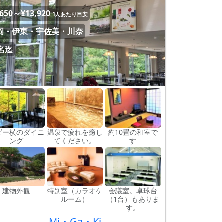
,650～¥13,920
1人あたり目安
岡・伊東・宇佐美・川奈
4名迄
ビー横のダイニ
温泉で疲れを癒し
約10畳の和室で
ング
てください。
す
建物外観
特別室（カラオケ
会議室。卓球台
ルーム）
（1台）もありま
す。
Mi・Ga・Ki