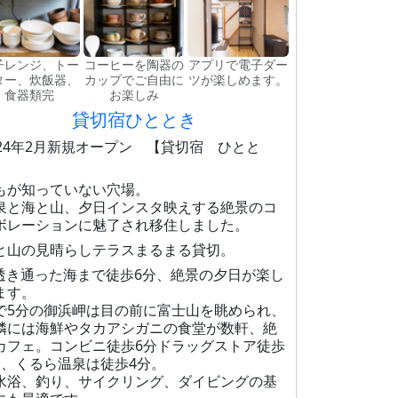
子レンジ、トー
コーヒーを陶器の
アプリで電子ダー
ター、炊飯器、
カップでご自由に
ツが楽しめます。
食器類完
お楽しみ
貸切宿ひととき
024年2月新規オープン 【貸切宿 ひとと
】
もが知っていない穴場。
泉と海と山、夕日インスタ映えする絶景のコ
ボレーションに魅了され移住しました。
と山の見晴らしテラスまるまる貸切。
透き通った海まで徒歩6分、絶景の夕日が楽し
ます。
で5分の御浜岬は目の前に富士山を眺められ、
隣には海鮮やタカアシガニの食堂が数軒、絶
カフェ。コンビニ徒歩6分ドラッグストア徒歩
分、くるら温泉は徒歩4分。
水浴、釣り、サイクリング、ダイビングの基