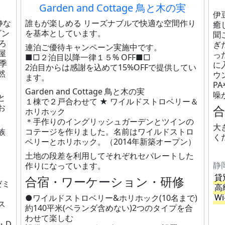
Garden and Cottage 鳥と木の実
伊
静な
誰もが楽しめる リーズナブルで快適な空間作り
癒
ビン
を基本としています。
聞
ろ
ぎ
連泊ご優待キャンペーン実施中です。
屋
っ
■□２泊目以降一律１５% OFF■□
季
に
2泊目からは感謝を込めて15%OFFで提供してい
然
ウ
ます。
P
Garden and Cottage 鳥と木の実
噪
と
１棟で２戸合わせて ★ ワイルドストロベリー＆
お
ホリホック
＊手作りのイングリッシュガーデンとツインの
大
族
コテージを作りました。名前はワイルドストロ
く
ベリーとホリホック。（2014年新築オープン）
土地の段差を利用してそれぞれセパレートした
静
作りになっています。
貸
合宿・ワーケーション・研修
ゼミ
高
Wi
●ワイルドストロベリー&ホリホック(10名まで)
ス
約140平米(ベランダ含めない)2つのタイプを合
わせて楽しむ
・D