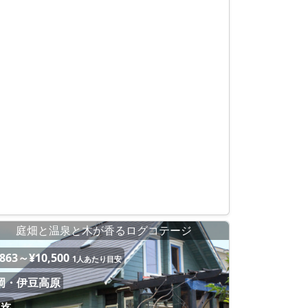
庭畑と温泉と木が香るログコテージ
,863～¥10,500
1人あたり目安
岡・伊豆高原
名迄