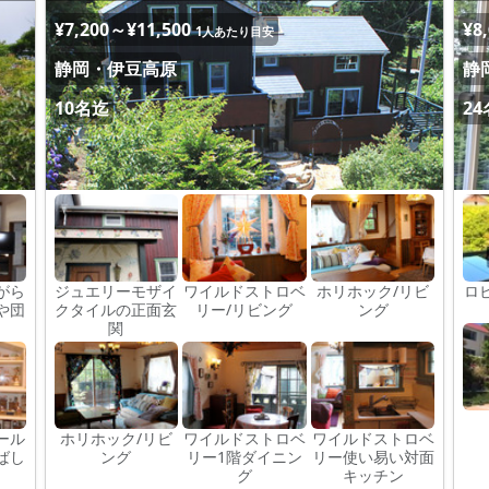
¥7,200～¥11,500
¥8
1人あたり目安
静岡・伊豆高原
静
10名迄
2
がら
ジュエリーモザイ
ワイルドストロベ
ホリホック/リビ
ロ
や団
クタイルの正面玄
リー/リビング
ング
関
ール
ホリホック/リビ
ワイルドストロベ
ワイルドストロベ
ばし
ング
リー1階ダイニン
リー使い易い対面
グ
キッチン