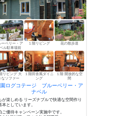
ルーベリー・ア
１階リビング
花の散歩道
ベル駐車場前
階リビング 大
１階田舎風ダイニ
１階 開放的な空
きなソファー
ング
間
農園ログコテージ ブルーベリー・ア
ナベル
もが楽しめる リーズナブルで快適な空間作り
基本としています。
泊ご優待キャンペーン実施中です。