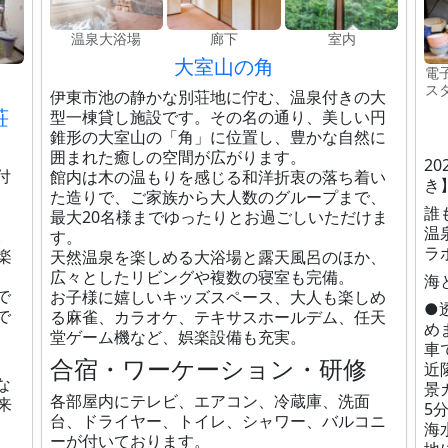
温泉大浴場
廊下
室内
大室山の角
電
ス
伊東市池の静かな別荘地に佇む、温泉付きの大
荘
型一棟貸し施設です。その名の通り、美しい円
錐形の大室山の「角」に位置し、豊かな自然に
囲まれた癒しの空間が広がります。
2
付
館内は木の温もりを感じる和洋折衷の落ち着い
き
た造りで、ご家族から大人数のグループまで、
誰
最大20名様までゆったりとお過ごしいただけま
温
。
す。
ラ
楽
天然温泉を楽しめる大浴場と露天風呂のほか、
広々としたリビングや複数の寝室も完備。
海
で
お子様に嬉しいキッズスペース、大人も楽しめ
●
で
る麻雀、カラオケ、テキサスホールデム、任天
め
堂ゲーム機など、娯楽設備も充実。
車
合宿・ワーケーション・研修
近
な
景
各部屋内にテレビ、エアコン、冷蔵庫、洗面
来
5
台、ドライヤー、トイレ、シャワー、バルコニ
海
ーが付いております。