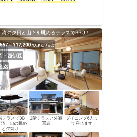
湾の夕日と山々を眺めるテラスでBBQ！
,667～¥17,200
1人あたり目安
岡・西伊豆
0名迄
階テラスでBB
2階テラスと外観
ダイニング6人ま
。湾、山の眺め
写真
で座れます
と夕焼け