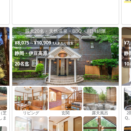
最大20名・天然温泉・BBQ・1日1組限
¥8,075～¥10,909
¥7
1人あたり目安
静岡・伊豆高原
静
20名迄
1
（芝
リビング
玄関
露天風呂
2
しま
Q