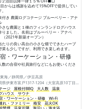
□２泊目以降一律１５% OFF■□
泊目からは感謝を込めて15%OFFで提供してい
す。
泉付き 農園ログコテージ ブルーベリー・アナ
ル
小さな農園と１棟のフィンランドログハウス
作りました。名前はブルーベリー・アナベ
。（2021年新築オープン）
当たりの良い高台の小さな畑でできたハーブ
野菜も少しですが、利用でき楽しめます。
合宿・ワーケーション・研修
人数の合宿や社員旅行などにもお使いくださ
。
東海／静岡県／伊豆高原
静岡県伊東市富戸1317-1204（大室高原10丁目500）
テージ
屋根付BBQ
大人数
温泉
グハウス
サウナ
宿・ワーケーション・研修
Wi-Fi
連れ・ファミリー
格安
花火OK
館禁煙
温泉近隣
海沿い・海水浴