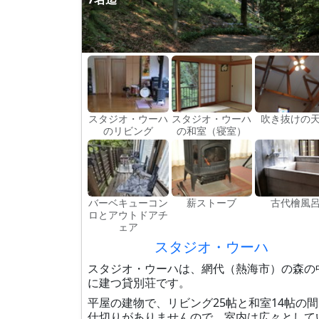
スタジオ・ウーハ
スタジオ・ウーハ
吹き抜けの
のリビング
の和室（寝室）
バーベキューコン
薪ストーブ
古代檜風
ロとアウトドアチ
ェア
スタジオ・ウーハ
スタジオ・ウーハは、網代（熱海市）の森の
に建つ貸別荘です。
平屋の建物で、リビング25帖と和室14帖の
仕切りがありませんので、室内は広々として