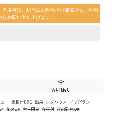
れる場合は、駅周辺の喫煙所可能場所をご利用
力をお願い申し上げます。
Wi-Fiあり
キュー
屋根付BBQ
温泉
ログハウス
ドッグラン
い
花火OK
大人限定
食事付
夜の到着OK