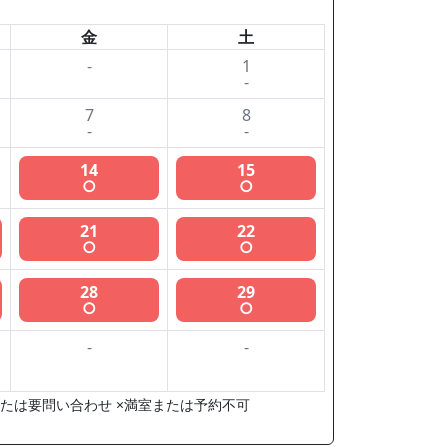
金
土
-
1
-
7
8
-
-
14
15
○
○
21
22
○
○
28
29
○
○
-
-
たは要問い合わせ ×満室または予約不可