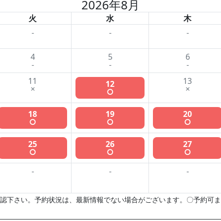
2026年8月
火
水
木
-
-
-
4
5
6
-
-
-
11
13
12
×
×
○
18
19
20
○
○
○
25
26
27
○
○
○
-
-
-
認下さい。予約状況は、最新情報でない場合がございます。〇予約可ま