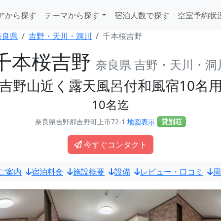
アから探す
テーマから探す
宿泊人数で探す
空室予約状
奈良県
吉野・天川・洞川
千本桜吉野
千本桜吉野
奈良県 吉野・天川・洞
吉野山近く露天風呂付和風宿10名
10名迄
奈良県吉野郡吉野町上市72-1
地図表示
貸別荘
今すぐコンタクト
ご案内
宿泊料金
施設概要
設備
レビュー・口コミ
周