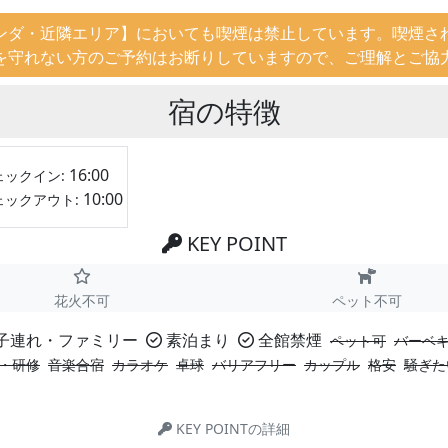
ンダ・近隣エリア】においても喫煙は禁止しています。喫煙さ
を守れない方のご予約はお断りしていますので、ご理解とご協
宿の特徴
16:00
ェックイン:
10:00
ェックアウト:
KEY POINT
花火不可
ペット不可
子連れ・ファミリー
素泊まり
全館禁煙
ペット可
バーベ
・研修
音楽合宿
カラオケ
卓球
バリアフリー
カップル
格安
騒ぎた
KEY POINTの詳細