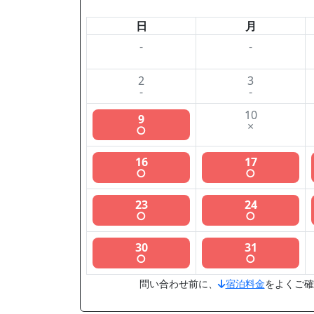
日
月
-
-
2
3
-
-
10
9
×
○
16
17
○
○
23
24
○
○
30
31
○
○
問い合わせ前に、
宿泊料金
をよくご確