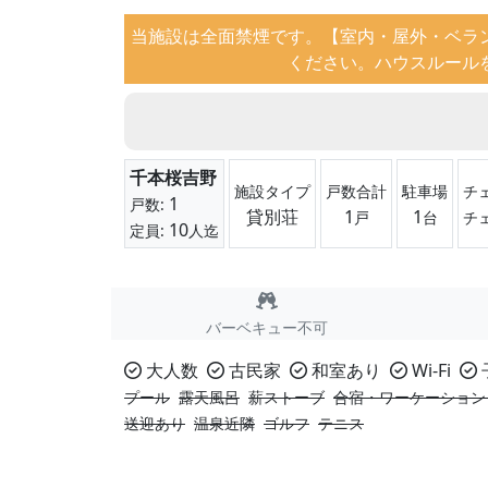
当施設は全面禁煙です。【室内・屋外・ベラ
ください。ハウスルール
千本桜吉野
施設タイプ
戸数合計
駐車場
チ
1
戸数:
貸別荘
1
1
戸
台
チ
10
定員:
人迄
バーベキュー不可
大人数
古民家
和室あり
Wi-Fi
プール
露天風呂
薪ストーブ
合宿・ワーケーション
送迎あり
温泉近隣
ゴルフ
テニス