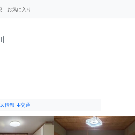
況
お気に入り
川
用
辺情報
交通