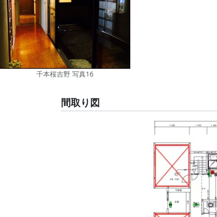
千本桜吉野 写真16
間取り図