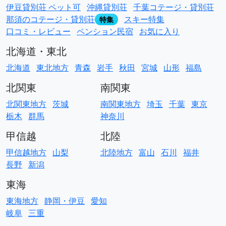
伊豆貸別荘 ペット可
沖縄貸別荘
千葉コテージ・貸別荘
那須のコテージ・貸別荘
スキー特集
特集
口コミ・レビュー
ペンション民宿
お気に入り
北海道・東北
北海道
東北地方
青森
岩手
秋田
宮城
山形
福島
北関東
南関東
北関東地方
茨城
南関東地方
埼玉
千葉
東京
栃木
群馬
神奈川
甲信越
北陸
甲信越地方
山梨
北陸地方
富山
石川
福井
長野
新潟
東海
東海地方
静岡・伊豆
愛知
岐阜
三重