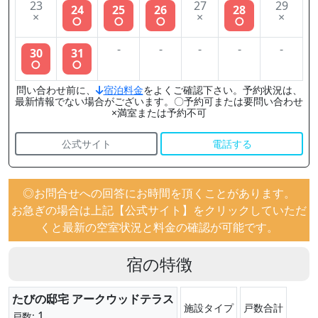
23
27
29
24
25
26
28
×
×
×
○
○
○
○
-
-
-
-
-
30
31
○
○
問い合わせ前に、
宿泊料金
をよくご確認下さい。予約状況は、
最新情報でない場合がございます。〇予約可または要問い合わせ
×満室または予約不可
公式サイト
電話する
◎お問合せへの回答にお時間を頂くことがあります。
お急ぎの場合は上記【公式サイト】をクリックしていただ
くと最新の空室状況と料金の確認が可能です。
宿の特徴
たびの邸宅 アークウッドテラス
施設タイプ
戸数合計
1
戸数: