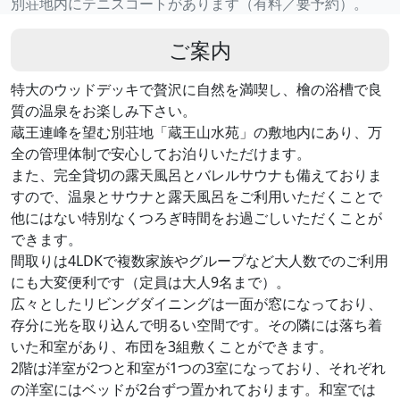
別荘地内にテニスコートがあります（有料／要予約）。
ご案内
特大のウッドデッキで贅沢に自然を満喫し、檜の浴槽で良
質の温泉をお楽しみ下さい。
蔵王連峰を望む別荘地「蔵王山水苑」の敷地内にあり、万
全の管理体制で安心してお泊りいただけます。
また、完全貸切の露天風呂とバレルサウナも備えておりま
すので、温泉とサウナと露天風呂をご利用いただくことで
他にはない特別なくつろぎ時間をお過ごしいただくことが
できます。
間取りは4LDKで複数家族やグループなど大人数でのご利用
にも大変便利です（定員は大人9名まで）。
広々としたリビングダイニングは一面が窓になっており、
存分に光を取り込んで明るい空間です。その隣には落ち着
いた和室があり、布団を3組敷くことができます。
2階は洋室が2つと和室が1つの3室になっており、それぞれ
の洋室にはベッドが2台ずつ置かれております。和室では