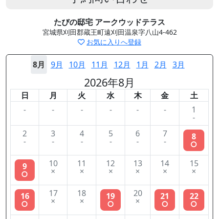
たびの邸宅 アークウッドテラス
宮城県刈田郡蔵王町遠刈田温泉字八山4-462
お気に入りへ登録
8月
9月
10月
11月
12月
1月
2月
3月
2026年8月
日
月
火
水
木
金
土
-
-
-
-
-
-
1
-
2
3
4
5
6
7
8
-
-
-
-
-
-
○
10
11
12
13
14
15
9
×
×
×
×
×
×
○
17
18
20
16
19
21
22
×
×
×
○
○
○
○