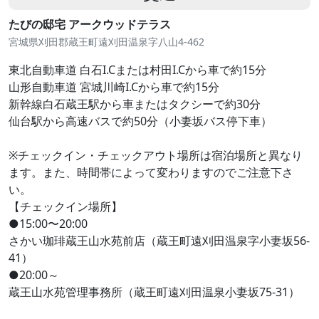
たびの邸宅 アークウッドテラス
宮城県刈田郡蔵王町遠刈田温泉字八山4-462
東北自動車道 白石I.Cまたは村田I.Cから車で約15分
山形自動車道 宮城川崎I.Cから車で約15分
新幹線白石蔵王駅から車またはタクシーで約30分
仙台駅から高速バスで約50分（小妻坂バス停下車）
※チェックイン・チェックアウト場所は宿泊場所と異なり
ます。また、時間帯によって変わりますのでご注意下さ
い。
【チェックイン場所】
●15:00〜20:00
さかい珈琲蔵王山水苑前店（蔵王町遠刈田温泉字小妻坂56-
41）
●20:00～
蔵王山水苑管理事務所（蔵王町遠刈田温泉小妻坂75-31）