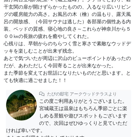
干玄関の扉が開けずらかったものの、入るなり広いリビン
グの暖房能力の高さ。お風呂の木（檜）の温もり、露天風
呂の開放感、（今回サウナは逃した）各部屋の個性ある内
装、ベッドの質感、寝心地の良さ～これらが神奈川から５
００㎞の長旅の疲れを癒やしてくれた。
心残りは、早朝からのちらつく雪と寒さで素敵なウッドデ
ッキを楽しむことが出来ず残念。
あとで気づいたが周辺に沢山のビューポイントがあったの
だが、あわただしく今回寄ることが出来なかった。
また季節を変えてお世話になりたいものだと思います。と
ても快適に過ごせました！！
たびの邸宅 アークウッドテラスより
この度ご利用ありがとうございました。
宮城蔵王は温泉はもちろん季節ごとに楽
しめる景観や遊びスポットもございます
ので、次回はぜひゆっくりと見ていただ
ければ幸いです。