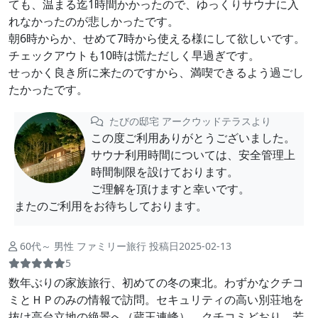
ても、温まる迄1時間かかったので、ゆっくりサウナに入
れなかったのが悲しかったです。
朝6時からか、せめて7時から使える様にして欲しいです。
チェックアウトも10時は慌ただしく早過ぎです。
せっかく良き所に来たのですから、満喫できるよう過ごし
たかったです。
たびの邸宅 アークウッドテラスより
この度ご利用ありがとうございました。
サウナ利用時間については、安全管理上
時間制限を設けております。
ご理解を頂けますと幸いです。
またのご利用をお待ちしております。
60代～ 男性 ファミリー旅行 投稿日2025-02-13
5
数年ぶりの家族旅行、初めての冬の東北。わずかなクチコ
ミとＨＰのみの情報で訪問。セキュリティの高い別荘地を
抜け高台立地の絶景へ（蔵王連峰）。クチコミどおり、若