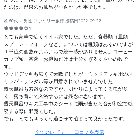
たのは、温泉のお風呂が小さかった事でした。
60代～ 男性 ファミリー旅行 投稿日2022-09-22
4
とても豪華で広くイイお家でした。ただ、食器類（皿類、
スプーン・フォークなど）については種類はあるのですが
１単位の個数がまちまちで統一感がありません。コーヒー
カップ類、茶碗・お椀類だけは十分すぎるくらいの数で
す。
ウッドデッキも広くて素敵でしたが、ウッドデッキ用のス
リッパ・サンダル等が用意されていませんでした。
露天風呂も素敵なのですが、明かりによってくる虫が多
く、落ち着いて入浴するには残念に思います。
露天風呂ワキの工事中のシートに雨が当たる音が和室で就
寝する際に邪魔でした。
でも、とてもゆっくり過ごせて泊まって良かったです。
全てのレビュー・口コミを表示