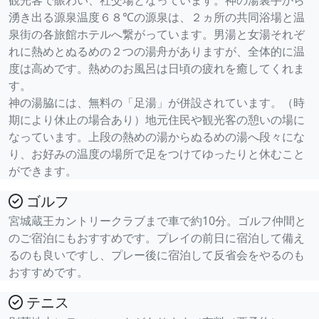
観光客で賑わい、社交場となっています。神の湯裏手から
湧き出る源泉温度６８℃の源泉は、２ヵ所の共同浴場と温
泉街の各旅館ホテルへ繋がっています。男湯と女湯それぞ
れに熱めとぬるめの２つの湯舟がありますが、全体的に温
度は高めです。熱めのお風呂は日頃の疲れを癒してくれま
す。
神の湯脇には、無料の「足湯」が併設されています。（時
期により休止の場合あり）地元住民や観光客の憩いの場に
なっています。上段の熱めの湯からぬるめの湯へ段々にな
り、お好みの温度の場所で足をつけてゆったりと休むこと
ができます。
ゴルフ
宮城蔵王カントリークラブまで車で約10分。ゴルフ仲間と
のご宿泊にもおすすめです。プレイの前日に宿泊して備え
るのも良いですし、プレー後に宿泊して反省会をやるのも
おすすめです。
テニス