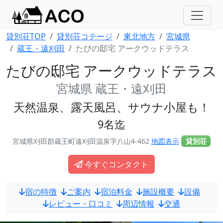
貸別荘TOP
貸別荘コテージ
東北地方
宮城県
蔵王・遠刈田
たびの邸宅 アークウッドテラス
たびの邸宅 アークウッドテラス
宮城県 蔵王・遠刈田
天然温泉、露天風呂、サウナ小屋も！
9名迄
宮城県刈田郡蔵王町遠刈田温泉字八山4-462
地図表示
貸別荘
今すぐコンタクト
宿の特徴
ご案内
宿泊料金
施設概要
設備
レビュー・口コミ
周辺情報
交通