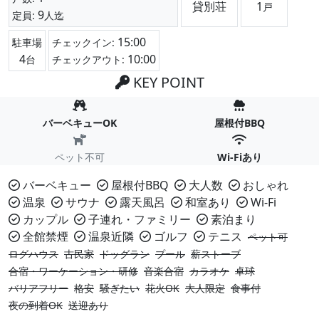
貸別荘
1
戸
9
定員:
人迄
15:00
駐車場
チェックイン:
4
10:00
台
チェックアウト:
KEY POINT
バーベキューOK
屋根付BBQ
ペット不可
Wi-Fiあり
バーベキュー
屋根付BBQ
大人数
おしゃれ
温泉
サウナ
露天風呂
和室あり
Wi-Fi
カップル
子連れ・ファミリー
素泊まり
全館禁煙
温泉近隣
ゴルフ
テニス
ペット可
ログハウス
古民家
ドッグラン
プール
薪ストーブ
合宿・ワーケーション・研修
音楽合宿
カラオケ
卓球
バリアフリー
格安
騒ぎたい
花火OK
大人限定
食事付
夜の到着OK
送迎あり