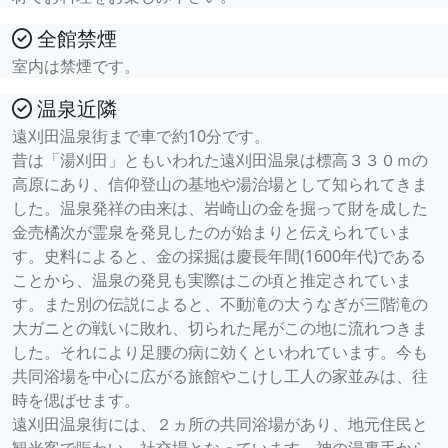
全館禁煙
室内は禁煙です。
温泉近隣
遠刈田温泉街まで車で約10分です。
昔は「湯刈田」ともいわれた遠刈田温泉は標高３３０ｍの
高原にあり、信仰登山の基地や湯治場として知られてきま
した。温泉発祥の由来は、岩崎山の金を掘って財を成した
金売橘次が霊泉を発見したのが始まりと伝えられていま
す。史料によると、金の採掘は慶長年間(1600年代)である
ことから、温泉の発見も実際はこの頃と推定されていま
す。また別の伝説によると、不動滝の大うなぎが三階滝の
大ガニとの戦いに敗れ、切られた尾がこの地に流れつきま
した。それにより足腰の病に効くといわれています。今も
共同浴場を中心に広がる旅館やこけし工人の家並みは、往
時を偲ばせます。
遠刈田温泉街には、２ヵ所の共同浴場があり、地元住民と