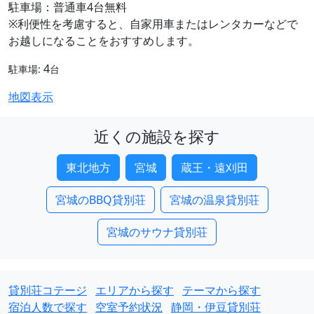
駐車場：普通車4台無料
※利便性を考慮すると、自家用車またはレンタカーなどで
お越しになることをおすすめします。
4
駐車場:
台
地図表示
近くの施設を探す
東北地方
宮城
蔵王・遠刈田
宮城のBBQ貸別荘
宮城の温泉貸別荘
宮城のサウナ貸別荘
貸別荘コテージ
エリアから探す
テーマから探す
宿泊人数で探す
空室予約状況
静岡・伊豆貸別荘