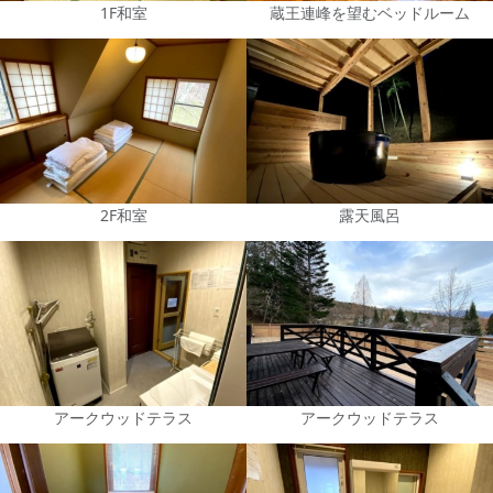
1F和室
蔵王連峰を望むベッドルーム
2F和室
露天風呂
アークウッドテラス
アークウッドテラス