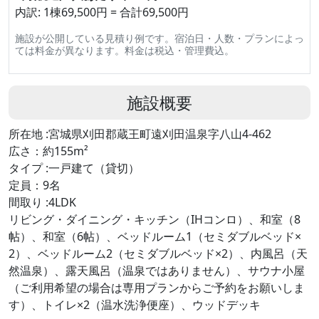
内訳: 1棟69,500円 = 合計69,500円
施設が公開している見積り例です。宿泊日・人数・プランによっ
ては料金が異なります。料金は税込・管理費込。
施設概要
所在地 :宮城県刈田郡蔵王町遠刈田温泉字八山4-462
広さ：約155m²
タイプ :一戸建て（貸切）
定員：9名
間取り :4LDK
リビング・ダイニング・キッチン（IHコンロ）、和室（8
帖）、和室（6帖）、ベッドルーム1（セミダブルベッド×
2）、ベッドルーム2（セミダブルベッド×2）、内風呂（天
然温泉）、露天風呂（温泉ではありません）、サウナ小屋
（ご利用希望の場合は専用プランからご予約をお願いしま
す）、トイレ×2（温水洗浄便座）、ウッドデッキ