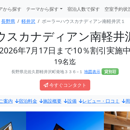
アから探す
テーマから探す
宿泊人数で探す
空室予約状
長野県
軽井沢
ポーラーハウスカナディアン南軽井沢１
ウスカナディアン南軽井
2026年7月17日まで10％割引実施
19名迄
長野県北佐久郡軽井沢町発地３３６−１
地図表示
貸別荘
今すぐコンタクト
ご案内
宿泊料金
施設概要
設備
レビュー・口コミ
周