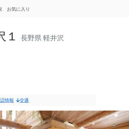
況
お気に入り
沢１
長野県 軽井沢
中
辺情報
交通