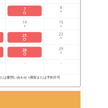
8
7
×
○
14
15
×
×
22
21
×
○
29
28
×
○
-
-
たは要問い合わせ ×満室または予約不可