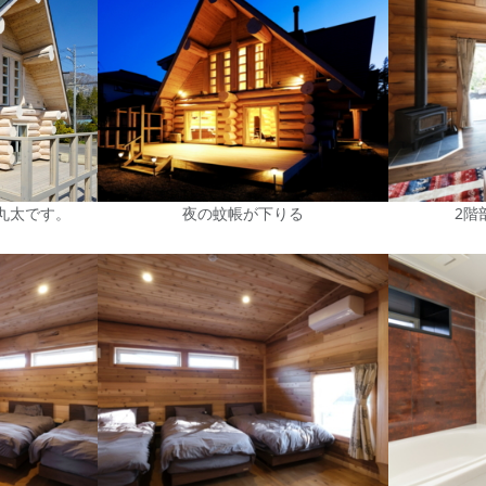
な丸太です。
夜の蚊帳が下りる
2階