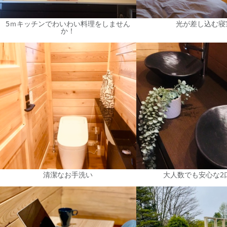
5ｍキッチンでわいわい料理をしません
光が差し込む寝
か！
清潔なお手洗い
大人数でも安心な2