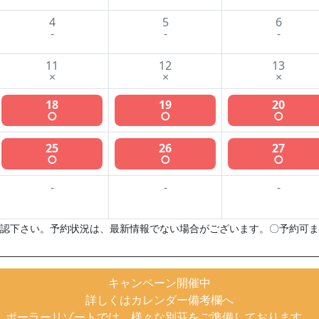
4
5
6
-
-
-
11
12
13
×
×
×
18
19
20
○
○
○
25
26
27
○
○
○
-
-
-
認下さい。予約状況は、最新情報でない場合がございます。〇予約可ま
キャンペーン開催中
詳しくはカレンダー備考欄へ
ポーラーリゾートでは、様々な別荘をご準備しております。