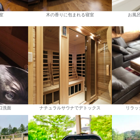
室
木の香りに包まれる寝室
お風
口洗面
ナチュラルサウナでデトックス
リラッ