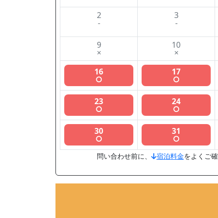
2
3
-
-
9
10
×
×
16
17
○
○
23
24
○
○
30
31
○
○
問い合わせ前に、
宿泊料金
をよくご確