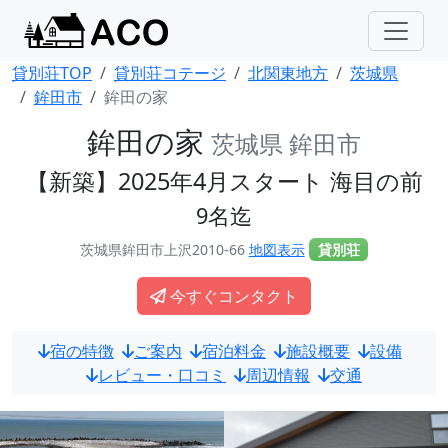
貸別荘TOP
貸別荘コテージ
北関東地方
茨城県
鉾田市
鉾田の家
鉾田の家
茨城県 鉾田市
【新築】2025年4月スタート 海目の前
9名迄
茨城県鉾田市上沢2010-66
地図表示
貸別荘
今すぐコンタクト
宿の特徴
ご案内
宿泊料金
施設概要
設備
レビュー・口コミ
周辺情報
交通