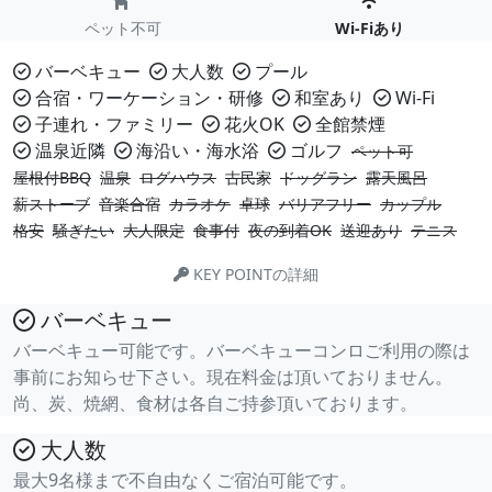
ペット不可
Wi-Fiあり
バーベキュー
大人数
プール
合宿・ワーケーション・研修
和室あり
Wi-Fi
子連れ・ファミリー
花火OK
全館禁煙
温泉近隣
海沿い・海水浴
ゴルフ
ペット可
屋根付BBQ
温泉
ログハウス
古民家
ドッグラン
露天風呂
薪ストーブ
音楽合宿
カラオケ
卓球
バリアフリー
カップル
格安
騒ぎたい
大人限定
食事付
夜の到着OK
送迎あり
テニス
KEY POINTの詳細
バーベキュー
バーベキュー可能です。バーベキューコンロご利用の際は
事前にお知らせ下さい。現在料金は頂いておりません。
尚、炭、焼網、食材は各自ご持参頂いております。
大人数
最大9名様まで不自由なくご宿泊可能です。