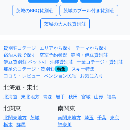
茨城のBBQ貸別荘
茨城のプール付き貸別荘
茨城の大人数貸別荘
貸別荘コテージ
エリアから探す
テーマから探す
宿泊人数で探す
空室予約状況
静岡・伊豆貸別荘
伊豆貸別荘 ペット可
沖縄貸別荘
千葉コテージ・貸別荘
那須のコテージ・貸別荘
スキー特集
特集
口コミ・レビュー
ペンション民宿
お気に入り
北海道・東北
北海道
東北地方
青森
岩手
秋田
宮城
山形
福島
北関東
南関東
北関東地方
茨城
南関東地方
埼玉
千葉
東京
栃木
群馬
神奈川