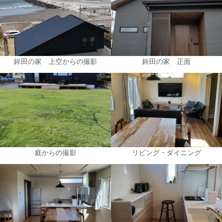
鉾田の家 上空からの撮影
鉾田の家 正面
庭からの撮影
リビング・ダイニング