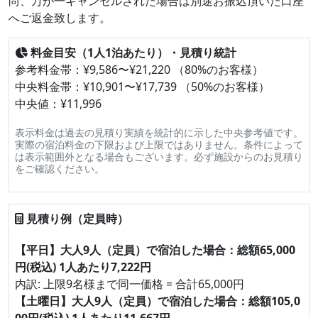
尚、万が一キャンセルされた場合は別途お振込頂いた口座
へご返金致します。
料金目安（1人1泊あたり）・見積り統計
参考料金帯：¥9,586〜¥21,220 （80%のお客様）
中央料金帯：¥10,901〜¥17,739 （50%のお客様）
中央値：¥11,996
表示料金は過去の見積り実績を統計的に示した中央参考値です。
実際の宿泊料金の下限および上限ではありません。条件によって
は表示範囲外となる場合もございます。必ず施設からのお見積り
をご確認ください。
見積り例（定員時）
【平日】大人9人（定員）で宿泊した場合：総額65,000
円(税込) 1人あたり7,222円
内訳: 上限9名様まで同一価格 = 合計65,000円
【土曜日】大人9人（定員）で宿泊した場合：総額105,0
00円(税込) 1人あたり11,667円