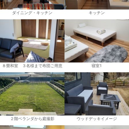
ダイニング・キッチン
キッチン
８畳和室 ３名様まで布団ご用意
寝室1
２階ベランダから庭撮影
ウッドデッキイメージ