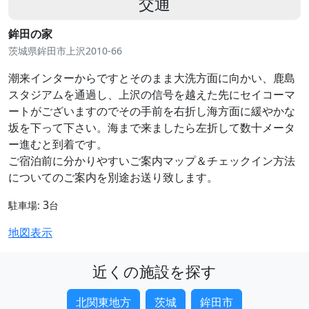
交通
鉾田の家
茨城県鉾田市上沢2010-66
潮来インターからですとそのまま大洗方面に向かい、鹿島
スタジアムを通過し、上沢の信号を越えた先にセイコーマ
ートがございますのでその手前を右折し海方面に緩やかな
坂を下って下さい。海まで来ましたら左折して数十メータ
ー進むと到着です。
ご宿泊前に分かりやすいご案内マップ＆チェックイン方法
についてのご案内を別途お送り致します。
3
駐車場:
台
地図表示
近くの施設を探す
北関東地方
茨城
鉾田市