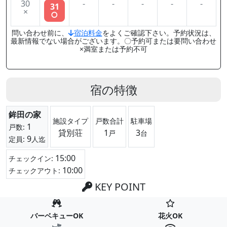
30
-
-
-
-
-
31
×
○
問い合わせ前に、
宿泊料金
をよくご確認下さい。予約状況は、
最新情報でない場合がございます。〇予約可または要問い合わせ
×満室または予約不可
宿の特徴
鉾田の家
施設タイプ
戸数合計
駐車場
1
戸数:
貸別荘
1
3
戸
台
9
定員:
人迄
15:00
チェックイン:
10:00
チェックアウト:
KEY POINT
バーベキューOK
花火OK