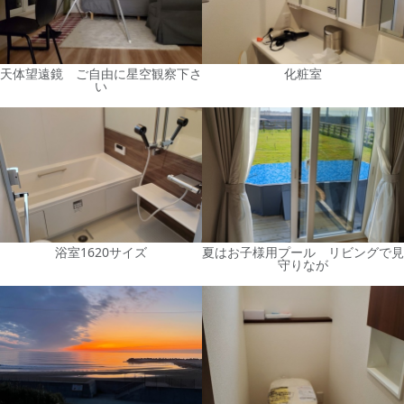
天体望遠鏡 ご自由に星空観察下さ
化粧室
い
浴室1620サイズ
夏はお子様用プール リビングで見
守りなが