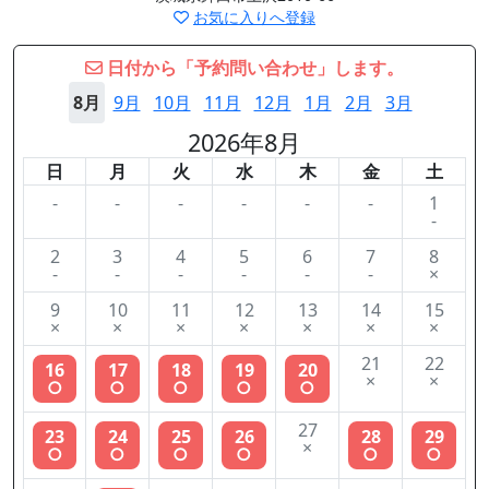
お気に入りへ登録
日付から「予約問い合わせ」します。
8月
9月
10月
11月
12月
1月
2月
3月
2026年8月
日
月
火
水
木
金
土
-
-
-
-
-
-
1
-
2
3
4
5
6
7
8
-
-
-
-
-
-
×
9
10
11
12
13
14
15
×
×
×
×
×
×
×
21
22
16
17
18
19
20
×
×
○
○
○
○
○
27
23
24
25
26
28
29
×
○
○
○
○
○
○