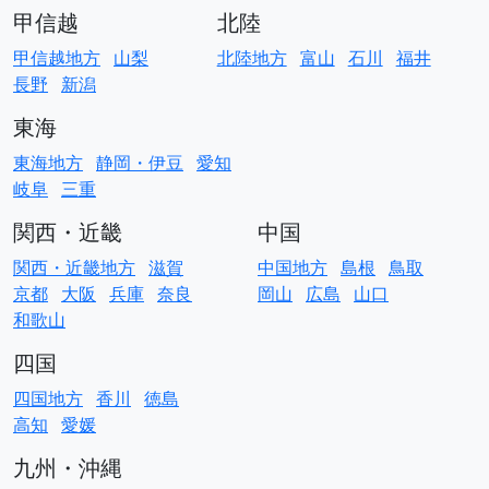
甲信越
北陸
甲信越地方
山梨
北陸地方
富山
石川
福井
長野
新潟
東海
東海地方
静岡・伊豆
愛知
岐阜
三重
関西・近畿
中国
関西・近畿地方
滋賀
中国地方
島根
鳥取
京都
大阪
兵庫
奈良
岡山
広島
山口
和歌山
四国
四国地方
香川
徳島
高知
愛媛
九州・沖縄