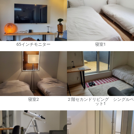
65インチモニター
寝室1
寝室2
２階セカンドリビング シングルベ
ット1