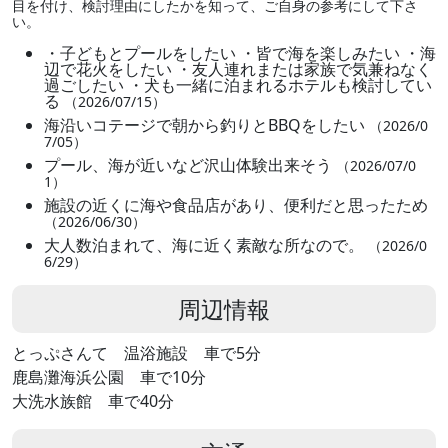
目を付け、検討理由にしたかを知って、ご自身の参考にして下さ
い。
・子どもとプールをしたい ・皆で海を楽しみたい ・海
辺で花火をしたい ・友人連れまたは家族で気兼ねなく
過ごしたい ・犬も一緒に泊まれるホテルも検討してい
る
（2026/07/15）
海沿いコテージで朝から釣りとBBQをしたい
（2026/0
7/05）
プール、海が近いなど沢山体験出来そう
（2026/07/0
1）
施設の近くに海や食品店があり、便利だと思ったため
（2026/06/30）
大人数泊まれて、海に近く素敵な所なので。
（2026/0
6/29）
周辺情報
とっぷさんて 温浴施設 車で5分
鹿島灘海浜公園 車で10分
大洗水族館 車で40分