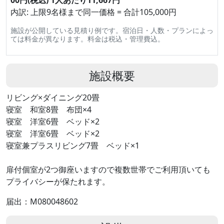
内訳: 上限9名様まで同一価格 = 合計105,000円
施設が公開している見積り例です。宿泊日・人数・プランによっ
ては料金が異なります。料金は税込・管理費込。
施設概要
リビング×ダイニング20畳
寝室 和室8畳 布団×4
寝室 洋室6畳 ベッド×2
寝室 洋室6畳 ベッド×2
寝室兼プラスリビング7畳 ベッド×1
扉付個室が2つ御座いますので複数世帯でご利用頂いても
プライバシーが保たれます。
届出：M080048602