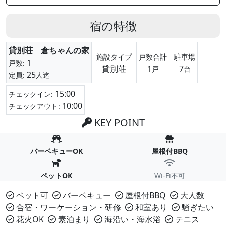
宿の特徴
貸別荘 倉ちゃんの家
施設タイプ
戸数合計
駐車場
1
戸数:
貸別荘
1
7
戸
台
25
定員:
人迄
15:00
チェックイン:
10:00
チェックアウト:
KEY POINT
バーベキューOK
屋根付BBQ
ペットOK
Wi-Fi不可
ペット可
バーベキュー
屋根付BBQ
大人数
合宿・ワーケーション・研修
和室あり
騒ぎたい
花火OK
素泊まり
海沿い・海水浴
テニス