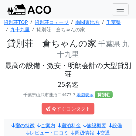
貸別荘TOP
貸別荘コテージ
南関東地方
千葉県
九十九里
貸別荘 倉ちゃんの家
貸別荘 倉ちゃんの家
千葉県 九
十九里
最高の設備・激安・明朗会計の大型貸別
荘
25名迄
千葉県山武市蓮沼ニ4477-7
地図表示
貸別荘
今すぐコンタクト
宿の特徴
ご案内
宿泊料金
施設概要
設備
レビュー・口コミ
周辺情報
交通