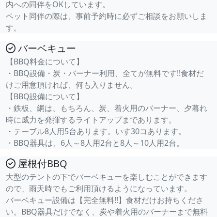
内への同伴をOKしています。
ペット同伴の際は、事前予約時に必ずご相談をお願いしま
す。
バーベキュー
【BBQ料金について】
・BBQ設備・炭・バーナー利用、全てが無料です!!食材だ
けご用意頂ければ、何も入りません。
【BBQ設備について】
・鉄板、網は、もちろん、炭、着火用のバーナー、夕暮れ
時に威力を発揮するライトアップまであります。
・テーブル8人用5台あります。いす30コあります。
・BBQ器具は、6人～8人用2台と8人～10人用2台。
屋根付BBQ
大型のテントの下でバーベキューを楽しむことができます
ので、雨天時でもご利用頂けるようになっています。
バーベキュー設備は【完全無料!!】食材だけお持ちくださ
い。BBQ器具だけでなく、炭や着火用のバーナーまで無料