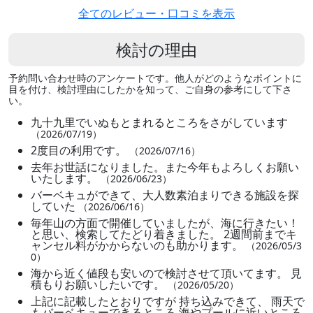
全てのレビュー・口コミを表示
検討の理由
予約問い合わせ時のアンケートです。他人がどのようなポイントに
目を付け、検討理由にしたかを知って、ご自身の参考にして下さ
い。
九十九里でいぬもとまれるところをさがしています
（2026/07/19）
2度目の利用です。
（2026/07/16）
去年お世話になりました。また今年もよろしくお願い
いたします。
（2026/06/23）
バーベキュができて、大人数素泊まりできる施設を探
していた
（2026/06/16）
毎年山の方面で開催していましたが、海に行きたい！
と思い、検索してたどり着きました。 2週間前までキ
ャンセル料がかからないのも助かります。
（2026/05/3
0）
海から近く値段も安いので検討させて頂いてます。 見
積もりお願いしたいです。
（2026/05/20）
上記に記載したとおりですが 持ち込みできて、 雨天で
もバーベキューできるところ 海やプールに近いところ