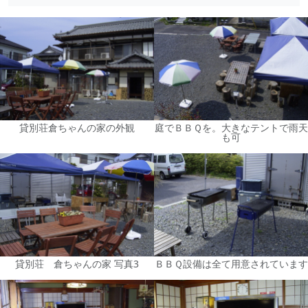
貸別荘倉ちゃんの家の外観
庭でＢＢＱを。大きなテントで雨天
も可
貸別荘 倉ちゃんの家 写真3
ＢＢＱ設備は全て用意されています