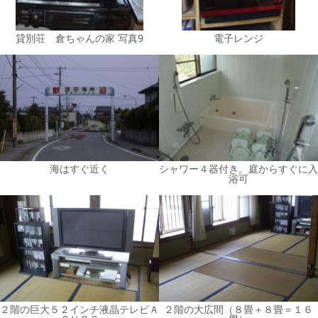
貸別荘 倉ちゃんの家 写真9
電子レンジ
海はすぐ近く
シャワー４器付き。庭からすぐに入
浴可
２階の巨大５２インチ液晶テレビＡ
２階の大広間（８畳＋８畳＝１６