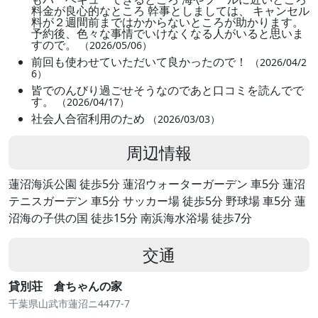
料金が良心的なところ 幹事としましては、 キャンセル
料が２週間前まではかからないところが助かります。
予約後、色々な事情でいけなくなる人がいると思いま
すので。
（2026/05/06）
前回も使わせていただいて良かったので！
（2026/04/2
6）
皆でのんびり過ごせそうなのであと口コミを読んでで
す。
（2026/04/17）
社会人合宿利用のため
（2026/03/03）
周辺情報
蓮沼海浜公園 徒歩5分 蓮沼ウォーターガーデン 車5分 蓮沼
テニスガーデン 車5分 サッカー場 徒歩5分 野球場 車5分 蓮
沼海の子供の国 徒歩15分 南浜海水浴場 徒歩7分
交通
貸別荘 倉ちゃんの家
千葉県山武市蓮沼ニ4477-7