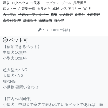
温泉
ログハウス
古民家
ドッグラン
プール
露天風呂
薪ストーブ
音楽合宿
カラオケ
卓球
バリアフリー
Wi-Fi
カップル
子連れ・ファミリー
格安
大人限定
食事付
全館禁煙
夜の到着OK
送迎あり
温泉近隣
ゴルフ
KEY POINTの詳細
ペット可
【宿泊できるペット】
中型犬○:無料
小型犬○:無料
超大型犬×:NG
大型犬×:NG
猫×:NG
小動物:要問い合わせ
【館内への同伴】
小型犬、中型犬で室内で飼われているペットであれば、館