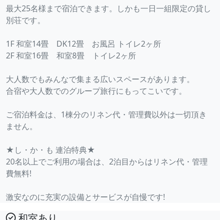
最大25名様まで宿泊できます。しかも一日一組限定の貸し
別荘です。
1F 和室14畳 DK12畳 お風呂 トイレ2ヶ所
2F 和室16畳 和室8畳 トイレ2ヶ所
大人数でもみんなで集まる広いスペースがあります。
合宿や大人数でのグループ旅行にもってこいです。
ご宿泊料金は、1棟分のリネン代・管理費以外は一切頂き
ません。
★し・か・も 連泊特典★
20名以上でご利用の場合は、2泊目からはリネン代・管理
費無料!
激安なのに充実の設備とサービスが自慢です!
和室あり