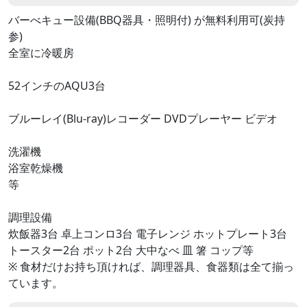
バーべキュー設備(BBQ器具・照明付) が無料利用可(炭持
参)
全室に冷暖房
52インチのAQU3台
ブルーレイ(Blu-ray)レコーダー DVDプレーヤー ビデオ
洗濯機
浴室乾燥機
等
調理設備
炊飯器3台 卓上コンロ3台 電子レンジ ホットプレート3台
トースター2台 ポット2台 大中なべ 皿 箸 コップ等
※ 食材だけお持ち頂ければ、調理器具、食器類は全て揃っ
ています。