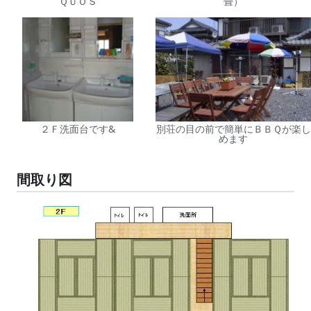
ＱＵＯＳ
畳）
２Ｆ洗面台です&
別荘の目の前で簡単にＢＢＱが楽し
めます
間取り図