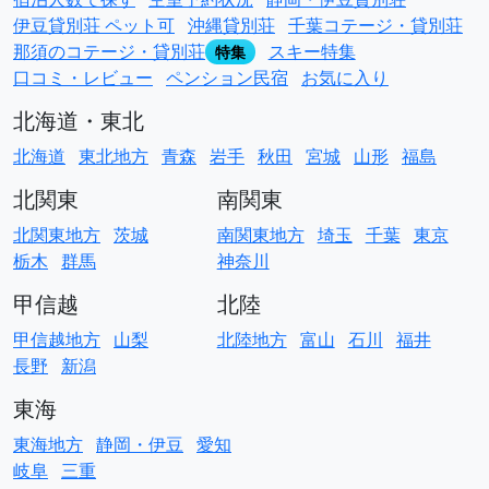
伊豆貸別荘 ペット可
沖縄貸別荘
千葉コテージ・貸別荘
那須のコテージ・貸別荘
スキー特集
特集
口コミ・レビュー
ペンション民宿
お気に入り
北海道・東北
北海道
東北地方
青森
岩手
秋田
宮城
山形
福島
北関東
南関東
北関東地方
茨城
南関東地方
埼玉
千葉
東京
栃木
群馬
神奈川
甲信越
北陸
甲信越地方
山梨
北陸地方
富山
石川
福井
長野
新潟
東海
東海地方
静岡・伊豆
愛知
岐阜
三重