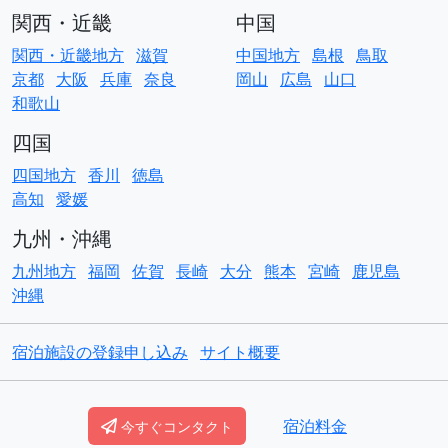
関西・近畿
中国
関西・近畿地方
滋賀
中国地方
島根
鳥取
京都
大阪
兵庫
奈良
岡山
広島
山口
和歌山
四国
四国地方
香川
徳島
高知
愛媛
九州・沖縄
九州地方
福岡
佐賀
長崎
大分
熊本
宮崎
鹿児島
沖縄
宿泊施設の登録申し込み
サイト概要
© Copyright
ACO貸別荘コテージ
宿泊料金
今すぐコンタクト