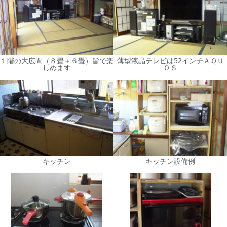
１階の大広間（８畳＋６畳）皆で楽
薄型液晶テレビは52インチＡＱＵ
しめます
ＯＳ
キッチン
キッチン設備例