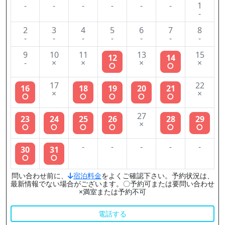
-
-
-
-
-
-
1
-
2
3
4
5
6
7
8
-
-
-
-
-
-
-
9
10
11
13
15
12
14
-
×
×
×
×
○
○
17
22
16
18
19
20
21
×
×
○
○
○
○
○
27
23
24
25
26
28
29
×
○
○
○
○
○
○
-
-
-
-
-
30
31
○
○
問い合わせ前に、
宿泊料金
をよくご確認下さい。予約状況は、
最新情報でない場合がございます。〇予約可または要問い合わせ
×満室または予約不可
電話する