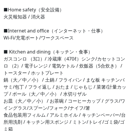
■Home safety（安全設備）
火災報知器 / 消火器
■Internet and office（インターネット・仕事）
Wi-Fi/充電ポート/ワークスペース
■ Kitchen and dining（キッチン・食事）
ガスコンロ （3口）/ 冷蔵庫（470ℓ）シンク/カセットコン
ロ （2）/ 電子レンジ / 電気ケトル / 炊飯器（5合炊き） /
トースター / ホットプレート
鍋（大／中／小） / 土鍋 / フライパン / まな板 キッチンバ
サミ/包丁 / フライ返し / おたま / じゃもじ / 菜箸/計量カッ
プ / ボール（大／中／小） / 水切りザル
お皿（大／中／小） / お茶碗 / コーヒーカップ / グラス/ワ
イングラス/スプーン/フォーク/ナイフ/箸
食品包装用フィルム / アルミホイル / キッチンペーパー/台
所用洗剤 / キッチン用スポンジ / ミトン/トレイ/ゴミ袋/ゴ
ミ箱