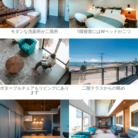
モダンな洗面所が二箇所
1階寝室にはWベッドが二つ
ポターブルチェアもリビングにあり
二階テラスからの眺め
ます