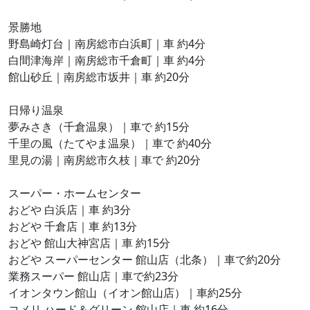
景勝地
野島崎灯台｜南房総市白浜町｜車 約4分
白間津海岸｜南房総市千倉町｜車 約4分
館山砂丘｜南房総市坂井｜車 約20分
日帰り温泉
夢みさき（千倉温泉）｜車で 約15分
千里の風（たてやま温泉）｜車で 約40分
里見の湯｜南房総市久枝｜車で 約20分
スーパー・ホームセンター
おどや 白浜店｜車 約3分
おどや 千倉店｜車 約13分
おどや 館山大神宮店｜車 約15分
おどや スーパーセンター 館山店（北条）｜車で約20分
業務スーパー 館山店｜車で約23分
イオンタウン館山（イオン館山店）｜車約25分
コメリ ハード＆グリーン 館山店｜車 約16分