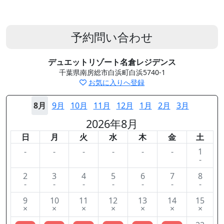
予約問い合わせ
デュエットリゾート名倉レジデンス
千葉県南房総市白浜町白浜5740-1
お気に入りへ登録
8月
9月
10月
11月
12月
1月
2月
3月
2026年8月
日
月
火
水
木
金
土
-
-
-
-
-
-
1
-
2
3
4
5
6
7
8
-
-
-
-
-
-
-
9
10
11
12
13
14
15
×
×
×
×
×
×
×