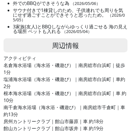
外でのBBQができそうな為
（2026/05/06）
サウナ付きで1棟貸しのため、子供連れでも周りを気
にせず過ごすことができそうと思ったため。
（2026/0
5/05）
3家族(友人)とBBQしながらゆっくり過ごせる 海の見え
る場所 ペットも入れる
（2026/05/04）
周辺情報
アクティビティ
名倉海水浴場（海水浴・磯遊び）｜南房総市白浜町｜徒歩
1分
塩浦海水浴場（海水浴・磯遊び）｜南房総市白浜町｜車約
2分
根本海水浴場（海水浴・磯遊び）｜南房総市白浜町｜車 約
10分
南千倉海水浴場（海水浴・磯遊び）｜南房総市千倉町｜車
約13分
房州カントリークラブ｜館山市藤原｜車 約18分
館山カントリークラブ｜館山市坂井｜車 約19分