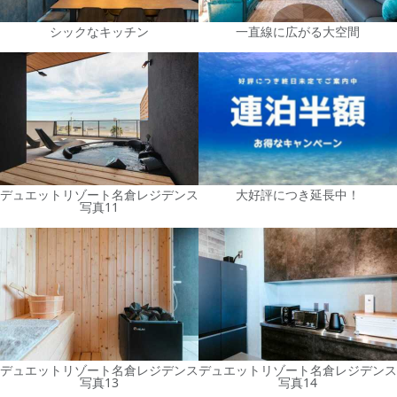
シックなキッチン
一直線に広がる大空間
デュエットリゾート名倉レジデンス
大好評につき延長中！
写真11
デュエットリゾート名倉レジデンス
デュエットリゾート名倉レジデンス
写真13
写真14