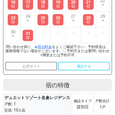
22
16
17
18
19
20
21
×
○
○
○
○
○
○
24
27
29
23
25
26
28
×
×
×
○
○
○
○
30
-
-
-
-
-
31
×
○
問い合わせ前に、
宿泊料金
をよくご確認下さい。予約状況は、
最新情報でない場合がございます。〇予約可または要問い合わせ
×満室または予約不可
公式サイト
電話する
宿の特徴
デュエットリゾート名倉レジデンス
施設タイプ
戸数合計
1
戸数:
貸別荘
1
戸
10
定員:
人迄