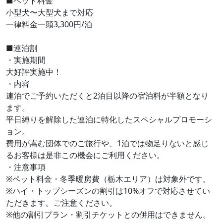
■ペット料金
小型犬〜大型犬まで対応
一律料金一頭3,300円/泊
■連泊割
・実施期間
大好評実施中！
・内容
連泊でご予約いただくと2泊目以降の宿泊料が半額となり
ます。
平日縛りを解除した連泊に特化したスペシャルプロモーシ
ョン。
費用が嵩む団体でのご旅行や、1泊では物足りないと感じ
るお客様は是非この機会にご利用ください。
・注意事項
※ペット料金・冬季暖房費（栃木エリア）は対象外です。
※ハイ・トップシーズンの割引は10%オフで対応させてい
ただきます。ご注意ください。
※他の割引プラン・割引チケットとの併用はできません。