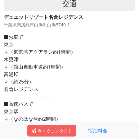
交通
デュエットリゾート名倉レジデンス
千葉県南房総市白浜町白浜5740-1
■お車で
東京
↓（東京湾アクアラン約1時間）
木更津
↓（館山自動車道約1時間）
富浦IC
↓（約25分）
名倉レジデンス
.............................................
■高速バスで
東京駅
↓（なのはな号約2時間）
安房白浜バス停
宿泊料金
今すぐコンタクト
↓（タクシー約2分）