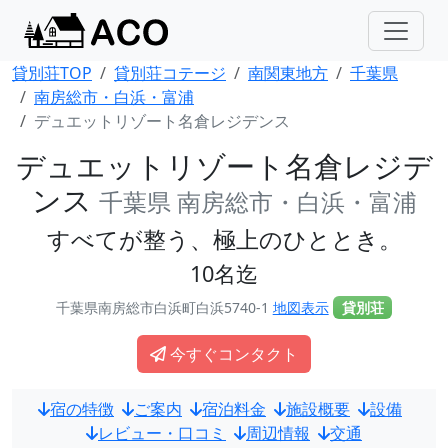
貸別荘TOP
貸別荘コテージ
南関東地方
千葉県
南房総市・白浜・富浦
デュエットリゾート名倉レジデンス
デュエットリゾート名倉レジデ
ンス
千葉県 南房総市・白浜・富浦
すべてが整う、極上のひととき。
10名迄
千葉県南房総市白浜町白浜5740-1
地図表示
貸別荘
今すぐコンタクト
宿の特徴
ご案内
宿泊料金
施設概要
設備
レビュー・口コミ
周辺情報
交通