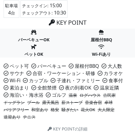
15:00
駐車場
チェックイン:
4
10:30
台
チェックアウト:
KEY POINT
バーベキューOK
屋根付BBQ
ペットOK
Wi-Fiあり
ペット可
バーベキュー
屋根付BBQ
大人数
サウナ
合宿・ワーケーション・研修
カラオケ
Wi-Fi
カップル
子連れ・ファミリー
食事付
素泊まり
全館禁煙
夜の到着OK
温泉近隣
海沿い・海水浴
ゴルフ
温泉
ログハウス
古民家
ドッグラン
プール
露天風呂
薪ストーブ
音楽合宿
卓球
バリアフリー
和室あり
格安
騒ぎたい
花火OK
大人限定
送迎あり
テニス
KEY POINTの詳細