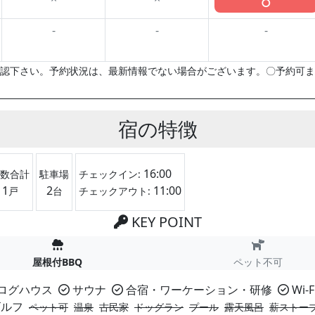
○
-
-
-
認下さい。予約状況は、最新情報でない場合がございます。〇予約可ま
宿の特徴
16:00
数合計
駐車場
チェックイン:
1
2
11:00
戸
台
チェックアウト:
KEY POINT
屋根付BBQ
ペット不可
ログハウス
サウナ
合宿・ワーケーション・研修
Wi-F
ルフ
ペット可
温泉
古民家
ドッグラン
プール
露天風呂
薪ストー