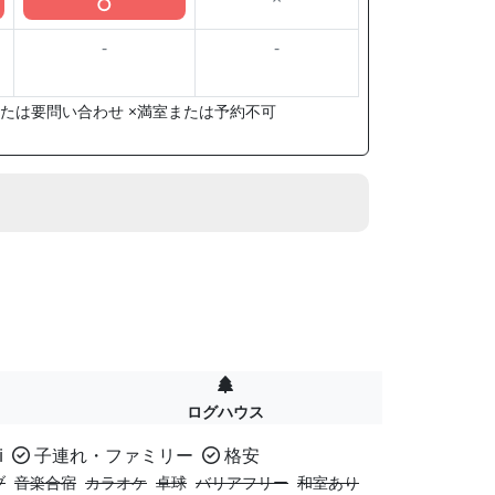
○
-
-
たは要問い合わせ ×満室または予約不可
ログハウス
i
子連れ・ファミリー
格安
ブ
音楽合宿
カラオケ
卓球
バリアフリー
和室あり