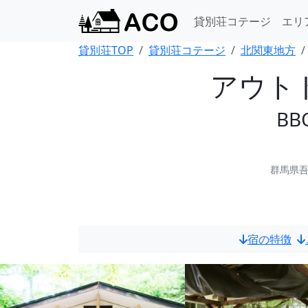
貸別荘コテージ
エリ
貸別荘TOP
貸別荘コテージ
北関東地方
アウト
B
群馬県吾
宿の特徴