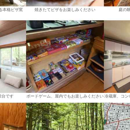
がる本格ピザ窯
焼きたてピザをお楽しみください
庭の
2台です
ボードゲーム、屋内でもお楽しみください
冷蔵庫、コン