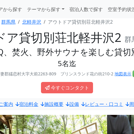
アから探す
テーマから探す
宿泊人数で探す
空室予約状
群馬県
北軽井沢
アウトドア貸切別荘北軽井沢2
ドア貸切別荘北軽井沢2
群
BQ、焚火、野外サウナを楽しむ貸切
5名迄
妻郡嬬恋村大字大前2263-809 プリンスランド花の街210-2
地図表示
今すぐコンタクト
ご案内
宿泊料金
施設概要
設備
レビュー・口コミ
周