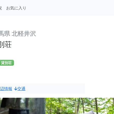
況
お気に入り
馬県 北軽井沢
別荘
貸別荘
辺情報
交通