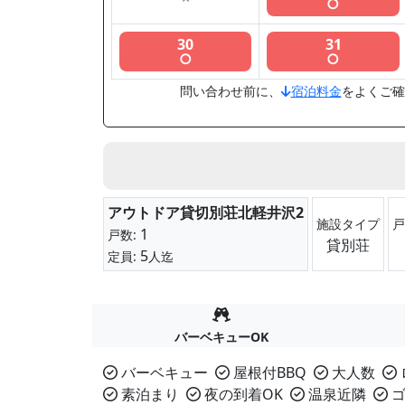
○
30
31
○
○
問い合わせ前に、
宿泊料金
をよくご確
アウトドア貸切別荘北軽井沢2
施設タイプ
戸
1
戸数:
貸別荘
5
定員:
人迄
バーベキューOK
バーベキュー
屋根付BBQ
大人数
素泊まり
夜の到着OK
温泉近隣
ゴ