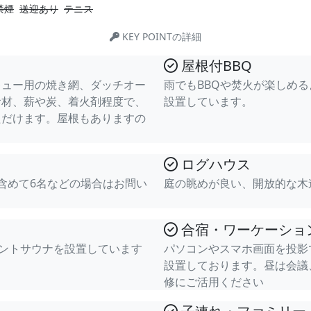
禁煙
送迎あり
テニス
KEY POINTの詳細
屋根付BBQ
キュー用の焼き網、ダッチオー
雨でもBBQや焚火が楽しめ
食材、薪や炭、着火剤程度で、
設置しています。
ただけます。屋根もありますの
ログハウス
含めて6名などの場合はお問い
庭の眺めが良い、開放的な木
合宿・ワーケーショ
テントサウナを設置しています
パソコンやスマホ画面を投影で
設置しております。昼は会議
修にご活用ください