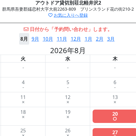
アウトドア貸切別荘北軽井沢2
群馬県吾妻郡嬬恋村大字大前2263-809 プリンスランド花の街210-2
お気に入りへ登録
日付から「予約問い合わせ」します。
8月
9月
10月
11月
12月
1月
2月
3月
2026年8月
火
水
木
-
-
-
4
5
6
-
-
-
11
12
13
×
×
×
18
19
20
×
×
○
25
26
27
×
×