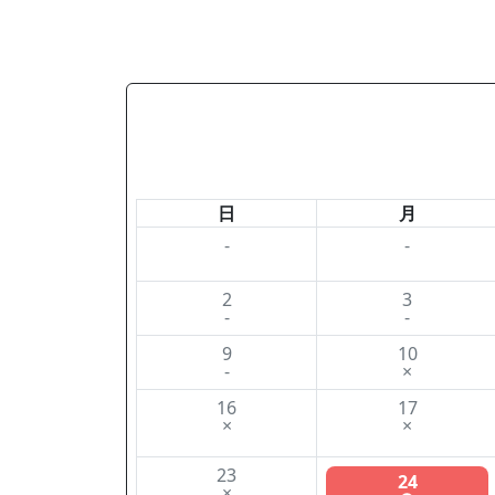
日
月
-
-
2
3
-
-
9
10
-
×
16
17
×
×
23
24
×