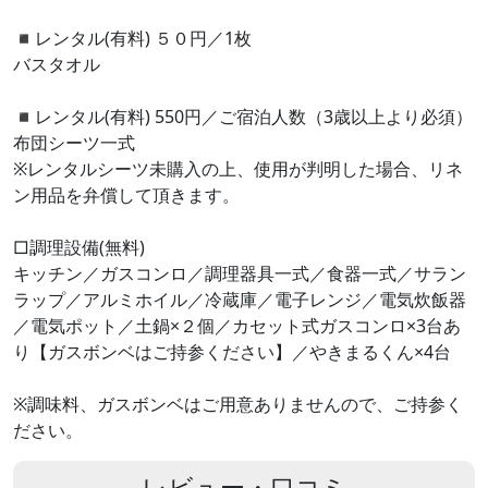
◾️レンタル(有料) ５０円／1枚
バスタオル
◾️レンタル(有料) 550円／ご宿泊人数（3歳以上より必須）
布団シーツ一式
※レンタルシーツ未購入の上、使用が判明した場合、リネ
ン用品を弁償して頂きます。
□調理設備(無料)
キッチン／ガスコンロ／調理器具一式／食器一式／サラン
ラップ／アルミホイル／冷蔵庫／電子レンジ／電気炊飯器
／電気ポット／土鍋×２個／カセット式ガスコンロ×3台あ
り【ガスボンベはご持参ください】／やきまるくん×4台
※調味料、ガスボンベはご用意ありませんので、ご持参く
ださい。
レビュー・口コミ