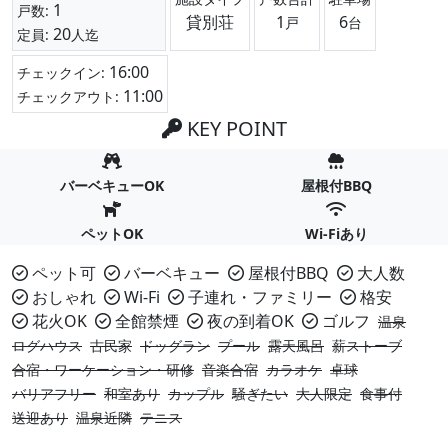
1
戸数:
貸別荘
1
6
戸
台
20
定員:
人迄
16:00
チェックイン:
11:00
チェックアウト:
KEY POINT
バーベキューOK
屋根付BBQ
ペットOK
Wi-Fiあり
ペット可
バーベキュー
屋根付BBQ
大人数
おしゃれ
Wi-Fi
子連れ・ファミリー
格安
花火OK
全館禁煙
夜の到着OK
ゴルフ
温泉
ログハウス
古民家
ドッグラン
プール
露天風呂
薪ストーブ
合宿・ワーケーション・研修
音楽合宿
カラオケ
卓球
バリアフリー
和室あり
カップル
騒ぎたい
大人限定
食事付
送迎あり
温泉近隣
テニス