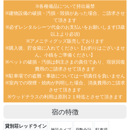
※各種備品について持出厳禁
※建物設備の破損・汚損・毀損があった場合、ご請求させ
て頂きます
※必ずレンタルシーツ代金のお支払いをお願いします(3歳
以上より必須)
※アメニティグッズ販売しております
※購入後、貯金箱に入れてください【お釣りはございませ
ん。小銭をご準備ください】
※ペットの破損・汚損は飼主さまの責任であり、現状回復
費用のご請求させて頂きます
※駐車場での盗難・事故については一切責任を負いません
※室内での喫煙・焼肉が判明した場合、消臭費用のご請求
させて頂きます
※ウッドテラスの利用は原則２１時迄とさせて頂きます
宿の特徴
貸別荘レッドライン
施設タイプ
戸数合計
駐車場