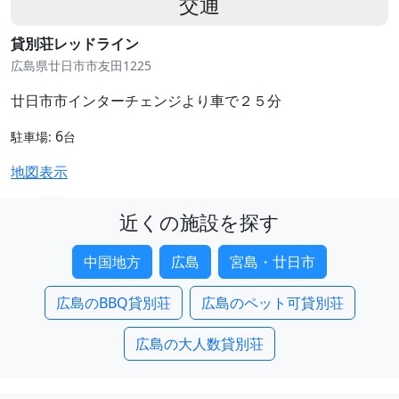
交通
貸別荘レッドライン
広島県廿日市市友田1225
廿日市市インターチェンジより車で２５分
6
駐車場:
台
地図表示
近くの施設を探す
中国地方
広島
宮島・廿日市
広島のBBQ貸別荘
広島のペット可貸別荘
広島の大人数貸別荘