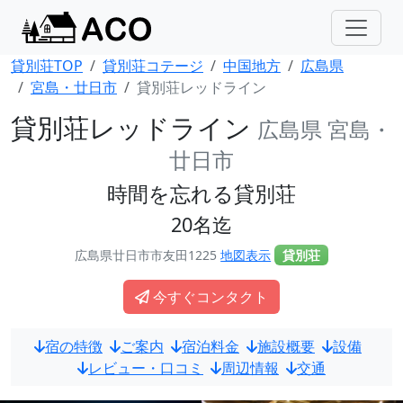
貸別荘TOP
貸別荘コテージ
中国地方
広島県
宮島・廿日市
貸別荘レッドライン
貸別荘レッドライン
広島県 宮島・
廿日市
時間を忘れる貸別荘
20名迄
広島県廿日市市友田1225
地図表示
貸別荘
今すぐコンタクト
宿の特徴
ご案内
宿泊料金
施設概要
設備
レビュー・口コミ
周辺情報
交通