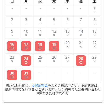
日
月
火
水
木
金
土
-
-
-
-
-
-
1
-
2
3
4
5
6
7
8
-
-
-
-
-
-
-
9
10
11
12
13
14
15
-
×
×
×
×
×
×
20
21
22
16
17
18
19
×
×
×
○
○
○
○
23
25
26
27
29
24
28
×
×
×
×
×
○
○
-
-
-
-
-
30
31
○
○
問い合わせ前に、
宿泊料金
をよくご確認下さい。予約状況は、
最新情報でない場合がございます。〇予約可または要問い合わせ
×満室または予約不可