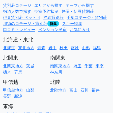
貸別荘コテージ
エリアから探す
テーマから探す
宿泊人数で探す
空室予約状況
静岡・伊豆貸別荘
伊豆貸別荘 ペット可
沖縄貸別荘
千葉コテージ・貸別荘
那須のコテージ・貸別荘
スキー特集
特集
口コミ・レビュー
ペンション民宿
お気に入り
北海道・東北
北海道
東北地方
青森
岩手
秋田
宮城
山形
福島
北関東
南関東
北関東地方
茨城
南関東地方
埼玉
千葉
東京
栃木
群馬
神奈川
甲信越
北陸
甲信越地方
山梨
北陸地方
富山
石川
福井
長野
新潟
東海