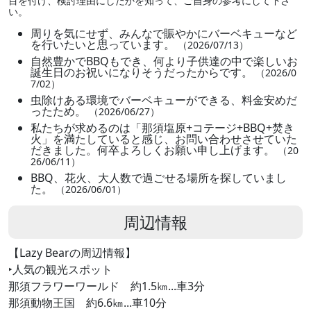
目を付け、検討理由にしたかを知って、ご自身の参考にして下さ
い。
周りを気にせず、みんなで賑やかにバーベキューなど
を行いたいと思っています。
（2026/07/13）
自然豊かでBBQもでき、何より子供達の中で楽しいお
誕生日のお祝いになりそうだったからです。
（2026/0
7/02）
虫除けある環境でバーベキューができる、料金安めだ
ったため。
（2026/06/27）
私たちが求めるのは「那須塩原+コテージ+BBQ+焚き
火」を満たしていると感じ、お問い合わせさせていた
だきました。何卒よろしくお願い申し上げます。
（20
26/06/11）
BBQ、花火、大人数で過ごせる場所を探していまし
た。
（2026/06/01）
周辺情報
【Lazy Bearの周辺情報】
‣人気の観光スポット
那須フラワーワールド 約1.5㎞...車3分
那須動物王国 約6.6㎞...車10分