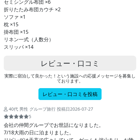
セミシングル布団 ×6
折りたたみ布団カウチ ×2
ソファ ×1
枕 ×15
掛布団 ×15
リネン一式（人数分）
スリッパ ×14
レビュー・口コミ
実際に宿泊して良かった！という施設への応援メッセージを募集し
ております。
レビュー・口コミを投稿
40代 男性 グループ旅行 投稿日2026-07-27
5
会社の仲間グループでお世話になりました。
7/18大雨の日に泊まりました。
リビングは天高で広々していて、ゲームも沢山あり、お陰