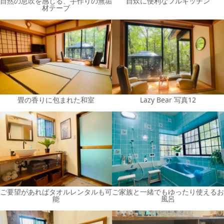
自然の息吹を感じる、手作りの無垢
自炊に便利なフルキッチン
材テーブ
畳の香りに包まれた和室
Lazy Bear 写真12
ご要望があればタオルレンタルも可
ご家族と一緒でもゆったり使えるお
能
風呂