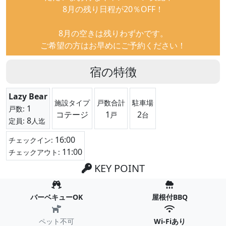
8月の残り日程が20％OFF！
8月の空きは残りわずかです。
ご希望の方はお早めにご予約ください！
宿の特徴
Lazy Bear
施設タイプ
戸数合計
駐車場
1
戸数:
コテージ
1
2
戸
台
8
定員:
人迄
16:00
チェックイン:
11:00
チェックアウト:
KEY POINT
バーベキューOK
屋根付BBQ
ペット不可
Wi-Fiあり