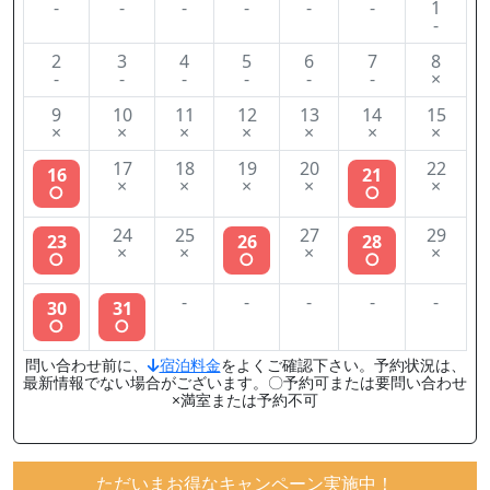
-
-
-
-
-
-
1
-
2
3
4
5
6
7
8
-
-
-
-
-
-
×
9
10
11
12
13
14
15
×
×
×
×
×
×
×
17
18
19
20
22
16
21
×
×
×
×
×
○
○
24
25
27
29
23
26
28
×
×
×
×
○
○
○
-
-
-
-
-
30
31
○
○
問い合わせ前に、
宿泊料金
をよくご確認下さい。予約状況は、
最新情報でない場合がございます。〇予約可または要問い合わせ
×満室または予約不可
ただいまお得なキャンペーン実施中！