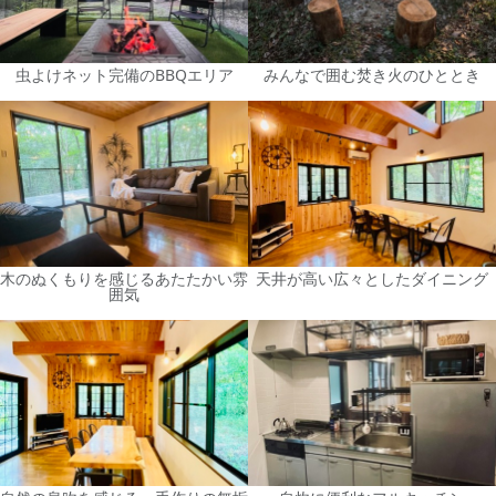
虫よけネット完備のBBQエリア
みんなで囲む焚き火のひととき
木のぬくもりを感じるあたたかい雰
天井が高い広々としたダイニング
囲気