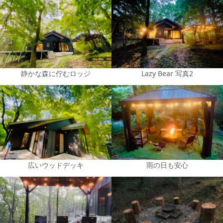
静かな森に佇むロッジ
Lazy Bear 写真2
広いウッドデッキ
雨の日も安心