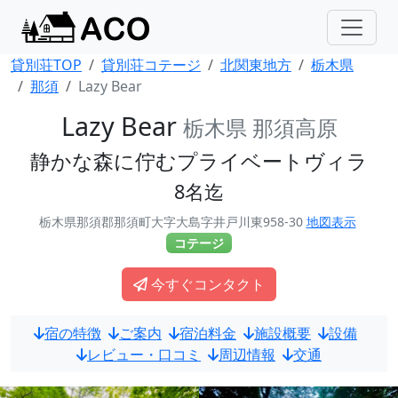
貸別荘TOP
貸別荘コテージ
北関東地方
栃木県
那須
Lazy Bear
Lazy Bear
栃木県 那須高原
静かな森に佇むプライベートヴィラ
8名迄
栃木県那須郡那須町大字大島字井戸川東958-30
地図表示
コテージ
今すぐコンタクト
宿の特徴
ご案内
宿泊料金
施設概要
設備
レビュー・口コミ
周辺情報
交通