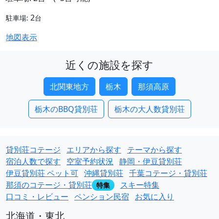
2
駐車場:
台
地図表示
近くの施設を探す
北関東地方
栃木
那須高原
栃木のBBQ貸別荘
栃木の大人数貸別荘
貸別荘コテージ
エリアから探す
テーマから探す
宿泊人数で探す
空室予約状況
静岡・伊豆貸別荘
伊豆貸別荘 ペット可
沖縄貸別荘
千葉コテージ・貸別荘
那須のコテージ・貸別荘
スキー特集
特集
口コミ・レビュー
ペンション民宿
お気に入り
北海道・東北