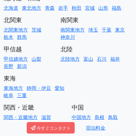
北海道
東北地方
青森
岩手
秋田
宮城
山形
福島
北関東
南関東
北関東地方
茨城
南関東地方
埼玉
千葉
東京
栃木
群馬
神奈川
甲信越
北陸
甲信越地方
山梨
北陸地方
富山
石川
福井
長野
新潟
東海
東海地方
静岡・伊豆
愛知
岐阜
三重
関西・近畿
中国
関西・近畿地方
滋賀
中国地方
島根
鳥取
京都
大阪
兵庫
奈良
岡山
広島
山口
宿泊料金
今すぐコンタクト
和歌山