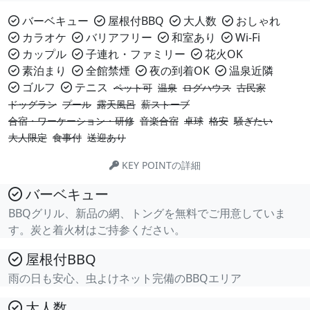
バーベキュー
屋根付BBQ
大人数
おしゃれ
カラオケ
バリアフリー
和室あり
Wi-Fi
カップル
子連れ・ファミリー
花火OK
素泊まり
全館禁煙
夜の到着OK
温泉近隣
ゴルフ
テニス
ペット可
温泉
ログハウス
古民家
ドッグラン
プール
露天風呂
薪ストーブ
合宿・ワーケーション・研修
音楽合宿
卓球
格安
騒ぎたい
大人限定
食事付
送迎あり
KEY POINTの詳細
バーベキュー
BBQグリル、新品の網、トングを無料でご用意していま
す。炭と着火材はご持参ください。
屋根付BBQ
雨の日も安心、虫よけネット完備のBBQエリア
大人数