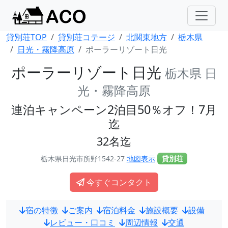
貸別荘TOP
貸別荘コテージ
北関東地方
栃木県
日光・霧降高原
ポーラーリゾート日光
ポーラーリゾート日光
栃木県 日
光・霧降高原
連泊キャンペーン2泊目50％オフ！7月
迄
32名迄
栃木県日光市所野1542-27
地図表示
貸別荘
今すぐコンタクト
宿の特徴
ご案内
宿泊料金
施設概要
設備
レビュー・口コミ
周辺情報
交通