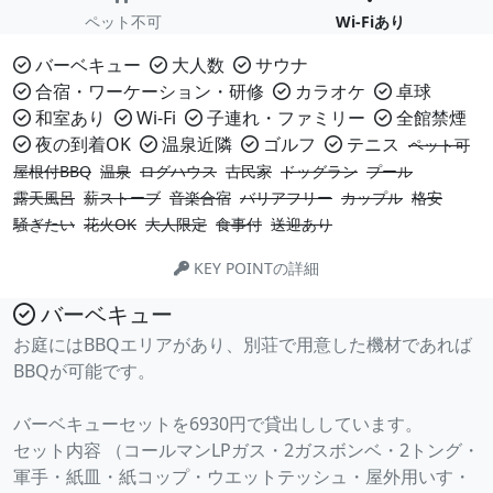
ペット不可
Wi-Fiあり
バーベキュー
大人数
サウナ
合宿・ワーケーション・研修
カラオケ
卓球
和室あり
Wi-Fi
子連れ・ファミリー
全館禁煙
夜の到着OK
温泉近隣
ゴルフ
テニス
ペット可
屋根付BBQ
温泉
ログハウス
古民家
ドッグラン
プール
露天風呂
薪ストーブ
音楽合宿
バリアフリー
カップル
格安
騒ぎたい
花火OK
大人限定
食事付
送迎あり
KEY POINTの詳細
バーベキュー
お庭にはBBQエリアがあり、別荘で用意した機材であれば
BBQが可能です。
バーベキューセットを6930円で貸出ししています。
セット内容 （コールマンLPガス・2ガスボンベ・2トング・
軍手・紙皿・紙コップ・ウエットテッシュ・屋外用いす・