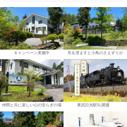
キャンペーン実施中
耳を澄ますと小鳥のさえずりが
仲間と共に楽しい心の安らぎの場
東武日光駅SⅬ開通