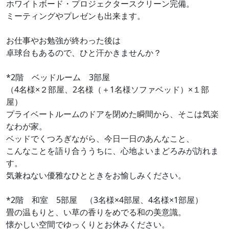
ホワイトボード・プロジェクタースクリーン完備。
ミーティングやプレゼンも出来ます。
お仕事やお勉強が終わった後は
卓球台もあるので、ひと汗かきませんか？
*2階 ベッドルーム 3部屋
（4名様×２部屋、2名様（＋1名様ソファベッド）×１部
屋）
プライベートルームのドアを閉めた瞬間から、そこは気楽
なわが家。
ベッドでくつろぎながら、今日一日のあんなこと、
こんなことを語り合ううちに、心地よいまどろみが訪れま
す。
気兼ねない優雅なひとときをお愉しみください。
*2階 和室 5部屋 （3名様×4部屋、4名様×1部屋）
畳の温もりと、い草の香りをめでる和の美意識。
懐かしい空間でゆっくりとお休みください。