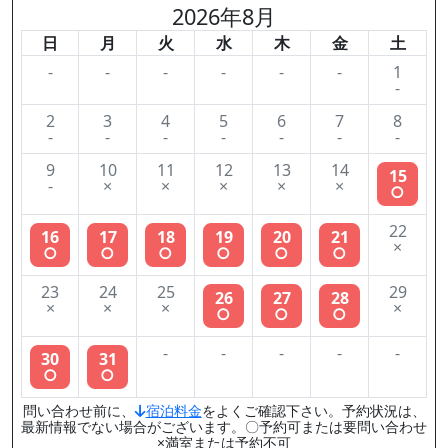
2026年8月
日
月
火
水
木
金
土
-
-
-
-
-
-
1
-
2
3
4
5
6
7
8
-
-
-
-
-
-
-
9
10
11
12
13
14
15
-
×
×
×
×
×
○
22
16
17
18
19
20
21
×
○
○
○
○
○
○
23
24
25
29
26
27
28
×
×
×
×
○
○
○
-
-
-
-
-
30
31
○
○
問い合わせ前に、
宿泊料金
をよくご確認下さい。予約状況は、
最新情報でない場合がございます。〇予約可または要問い合わせ
×満室または予約不可