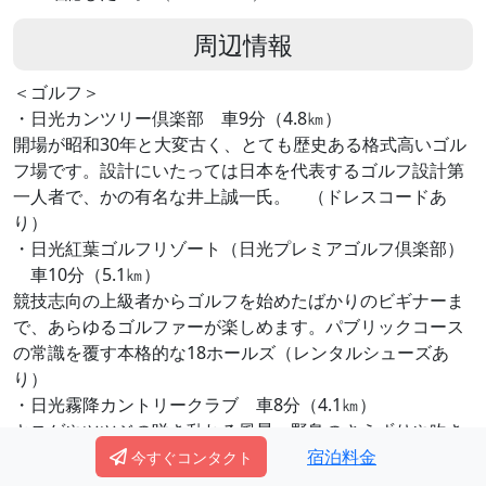
周辺情報
＜ゴルフ＞
・日光カンツリー倶楽部 車9分（4.8㎞）
開場が昭和30年と大変古く、とても歴史ある格式高いゴル
フ場です。設計にいたっては日本を代表するゴルフ設計第
一人者で、かの有名な井上誠一氏。 （ドレスコードあ
り）
・日光紅葉ゴルフリゾート（日光プレミアゴルフ倶楽部）
車10分（5.1㎞）
競技志向の上級者からゴルフを始めたばかりのビギナーま
で、あらゆるゴルファーが楽しめます。パブリックコース
の常識を覆す本格的な18ホールズ（レンタルシューズあ
り）
・日光霧降カントリークラブ 車8分（4.1㎞）
キスゲやツツジの咲き乱れる風景、野鳥のさえずりや吹き
宿泊料金
渡る、涼風国立公園ならではの最大限に自然を活かした美
今すぐコンタクト
しいコース