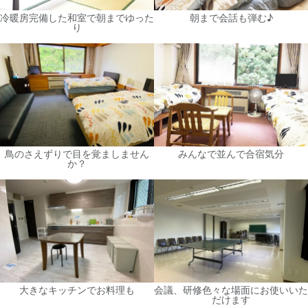
冷暖房完備した和室で朝までゆった
朝まで会話も弾む♪
り
鳥のさえずりで目を覚ましません
みんなで並んで合宿気分
か？
大きなキッチンでお料理も
会議、研修色々な場面にお使いいた
だけます