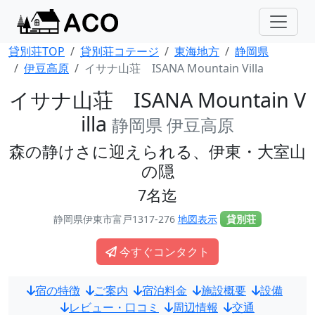
貸別荘TOP
貸別荘コテージ
東海地方
静岡県
伊豆高原
イサナ山荘 ISANA Mountain Villa
イサナ山荘 ISANA Mountain V
illa
静岡県 伊豆高原
森の静けさに迎えられる、伊東・大室山
の隠
7名迄
静岡県伊東市富戸1317-276
地図表示
貸別荘
今すぐコンタクト
宿の特徴
ご案内
宿泊料金
施設概要
設備
レビュー・口コミ
周辺情報
交通