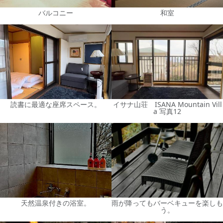
バルコニー
和室
読書に最適な座席スペース。
イサナ山荘 ISANA Mountain Vill
a 写真12
天然温泉付きの浴室。
雨が降ってもバーベキューを楽しも
う。