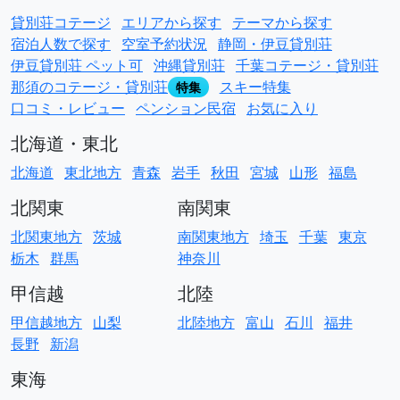
貸別荘コテージ
エリアから探す
テーマから探す
宿泊人数で探す
空室予約状況
静岡・伊豆貸別荘
伊豆貸別荘 ペット可
沖縄貸別荘
千葉コテージ・貸別荘
那須のコテージ・貸別荘
スキー特集
特集
口コミ・レビュー
ペンション民宿
お気に入り
北海道・東北
北海道
東北地方
青森
岩手
秋田
宮城
山形
福島
北関東
南関東
北関東地方
茨城
南関東地方
埼玉
千葉
東京
栃木
群馬
神奈川
甲信越
北陸
甲信越地方
山梨
北陸地方
富山
石川
福井
長野
新潟
東海