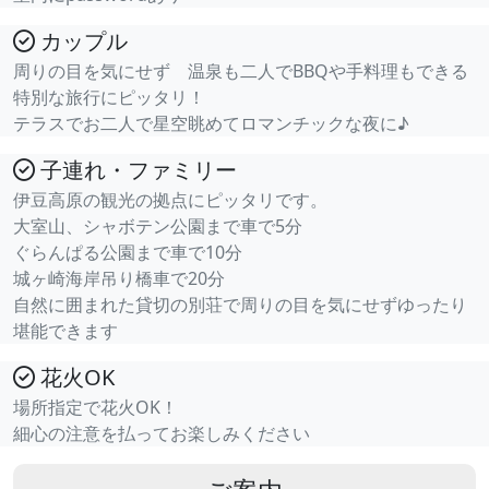
カップル
周りの目を気にせず 温泉も二人でBBQや手料理もできる
特別な旅行にピッタリ！
テラスでお二人で星空眺めてロマンチックな夜に♪
子連れ・ファミリー
伊豆高原の観光の拠点にピッタリです。
大室山、シャボテン公園まで車で5分
ぐらんぱる公園まで車で10分
城ヶ崎海岸吊り橋車で20分
自然に囲まれた貸切の別荘で周りの目を気にせずゆったり
堪能できます
花火OK
場所指定で花火OK！
細心の注意を払ってお楽しみください