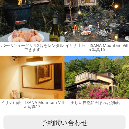
バーベキューグリル2台をレンタル
イサナ山荘 ISANA Mountain Vill
できます
a 写真16
イサナ山荘 ISANA Mountain Vill
美しい自然に囲まれた別荘。
a 写真17
予約問い合わせ