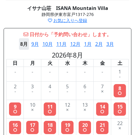
イサナ山荘 ISANA Mountain Villa
静岡県伊東市富戸1317-276
お気に入りへ登録
日付から「予約問い合わせ」します。
8月
9月
10月
11月
12月
1月
2月
3月
2026年8月
日
月
火
水
木
金
土
-
-
-
-
-
-
1
-
2
3
4
5
6
7
8
-
-
-
-
-
×
○
10
12
13
9
11
14
15
×
×
×
○
○
○
○
22
16
17
18
19
20
21
×
○
○
○
○
○
○