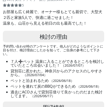
5
お部屋も広く綺麗で、オーナー様もとても親切で、大型犬
２匹と家族5人で、快適に過ごせました！
温泉も、山荘から見える初日の出も最高でした！
検討の理由
予約問い合わせ時のアンケートです。他人がどのようなポイントに
目を付け、検討理由にしたかを知って、ご自身の参考にして下さ
い。
７人➕ペット 温泉に入ることができるところを検討し
ていたところ出会いました！
（2026/07/07）
貸別荘に惹かれた。神奈川からのアクセスのしやすさ
から。
（2026/07/04）
ペットと泊まれるため
（2026/06/18）
ペットを連れて炭のBBQができるため
（2026/06/18）
過去にACOさんで貸別荘借りて良かったのだまた検討
してます。
（2026/06/17）