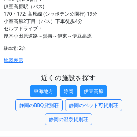
伊豆高原駅（バス)
170・172: 高原線 (シャボテン公園行) 19分
小室高原2丁目（バス）下車徒歩4分
セルフドライブ：
厚木小田原道路～熱海～伊東～伊豆高原
2
駐車場:
台
地図表示
近くの施設を探す
東海地方
静岡
伊豆高原
静岡のBBQ貸別荘
静岡のペット可貸別荘
静岡の温泉貸別荘