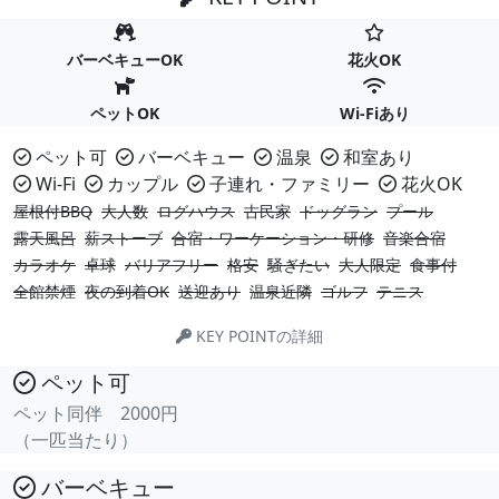
バーベキューOK
花火OK
ペットOK
Wi-Fiあり
ペット可
バーベキュー
温泉
和室あり
Wi-Fi
カップル
子連れ・ファミリー
花火OK
屋根付BBQ
大人数
ログハウス
古民家
ドッグラン
プール
露天風呂
薪ストーブ
合宿・ワーケーション・研修
音楽合宿
カラオケ
卓球
バリアフリー
格安
騒ぎたい
大人限定
食事付
全館禁煙
夜の到着OK
送迎あり
温泉近隣
ゴルフ
テニス
KEY POINTの詳細
ペット可
ペット同伴 2000円
（一匹当たり）
バーベキュー