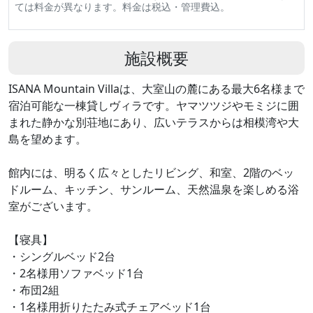
ては料金が異なります。料金は税込・管理費込。
施設概要
ISANA Mountain Villaは、大室山の麓にある最大6名様まで
宿泊可能な一棟貸しヴィラです。ヤマツツジやモミジに囲
まれた静かな別荘地にあり、広いテラスからは相模湾や大
島を望めます。
館内には、明るく広々としたリビング、和室、2階のベッ
ドルーム、キッチン、サンルーム、天然温泉を楽しめる浴
室がございます。
【寝具】
・シングルベッド2台
・2名様用ソファベッド1台
・布団2組
・1名様用折りたたみ式チェアベッド1台