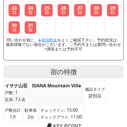
23
24
25
26
27
28
29
○
○
○
○
○
○
○
-
-
-
-
-
30
31
○
○
問い合わせ前に、
宿泊料金
をよくご確認下さい。予約状況は、
最新情報でない場合がございます。〇予約可または要問い合わせ
×満室または予約不可
宿の特徴
イサナ山荘 ISANA Mountain Villa
施設タイプ
1
戸数:
貸別荘
7
定員:
人迄
15:00
戸数合計
駐車場
チェックイン:
1
2
11:00
戸
台
チェックアウト:
KEY POINT