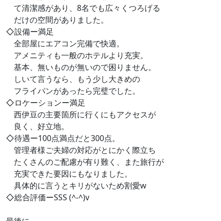
て清潔感があり、8名でも広々くつろげる
だけの空間がありました。
◇設備ー満足
全部屋にエアコン完備で快適。
アメニティも一般のホテルより充実。
基本、無いものが無いので困りません。
しいて言うなら、もう少し大きめの
フライパンがあったら完璧でした。
◇ロケーションー満足
西伊豆の主要箇所に行くにもアクセスが
良く、好立地。
◇待遇ー100点満点だと300点。
管理者様ご夫婦の対応がとにかく際立ち
たくさんのご配慮が有り難く、また旅行が
充実できた要因にもなりました。
具体的に言うとキリがないため割愛w
◇総合評価ーSSS (^-^)v