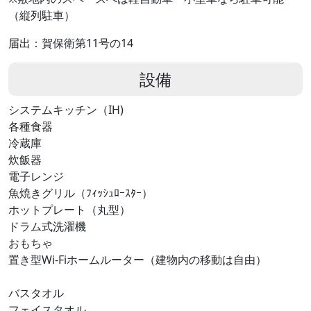
（縦列駐車）
届出：賀保衛第11号の14
設備
システムキッチン（IH)
各種食器
冷蔵庫
炊飯器
電子レンジ
魚焼きグリル（ﾌｨｯｼｭﾛｰｽﾀｰ）
ホットプレート（丸型）
ドラム式洗濯機
おもちゃ
置き型Wi-Fiホームルーター（建物内の移動は自由）
バスタオル
フェイスタオル