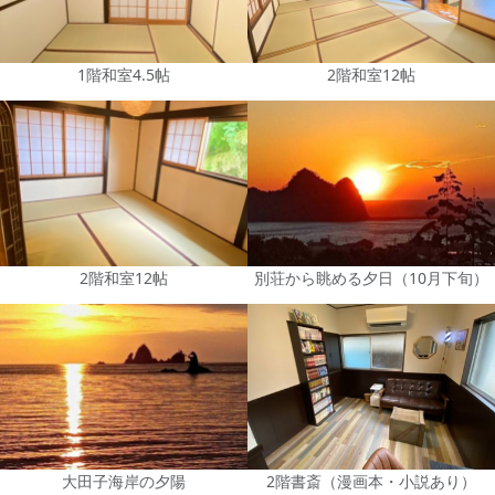
1階和室4.5帖
2階和室12帖
2階和室12帖
別荘から眺める夕日（10月下旬）
大田子海岸の夕陽
2階書斎（漫画本・小説あり）