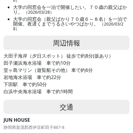
6）
大学の同窓会を一泊で開催したい。７０歳の親父ばか
り。
（2026/03/28）
大学の同窓会（親父ばかり７０歳６～８名）を一泊で
開催。夜遅くまでうるさいやつばかり。
（2026/03/2
8）
周辺情報
大田子海岸（夕日スポット） 徒歩で約8分(坂あり）
田子瀬浜海水浴場 車で約10分
堂ヶ島マリン（遊覧船その他） 車で約6分
岩地海水浴場 車で約22分
下田駅 車で約50分
白浜中央海水浴場 車で約1時間
交通
JUN HOUSE
静岡県賀茂郡西伊豆町田子867-8