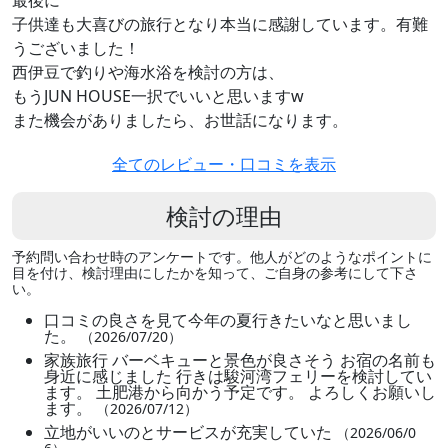
最後に
子供達も大喜びの旅行となり本当に感謝しています。有難
うございました！
西伊豆で釣りや海水浴を検討の方は、
もうJUN HOUSE一択でいいと思いますw
また機会がありましたら、お世話になります。
全てのレビュー・口コミを表示
検討の理由
予約問い合わせ時のアンケートです。他人がどのようなポイントに
目を付け、検討理由にしたかを知って、ご自身の参考にして下さ
い。
口コミの良さを見て今年の夏行きたいなと思いまし
た。
（2026/07/20）
家族旅行 バーベキューと景色が良さそう お宿の名前も
身近に感じました 行きは駿河湾フェリーを検討してい
ます。 土肥港から向かう予定です。 よろしくお願いし
ます。
（2026/07/12）
立地がいいのとサービスが充実していた
（2026/06/0