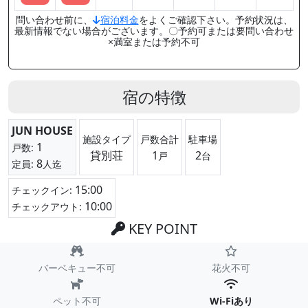
問い合わせ前に、
宿泊料金
をよくご確認下さい。予約状況は、
最新情報でない場合がございます。〇予約可または要問い合わせ
×満室または予約不可
宿の特徴
JUN HOUSE
施設タイプ
戸数合計
駐車場
1
戸数:
貸別荘
1
2
戸
台
8
定員:
人迄
15:00
チェックイン:
10:00
チェックアウト:
KEY POINT
バーベキュー不可
花火不可
ペット不可
Wi-Fiあり