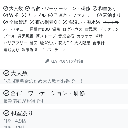
大人数
合宿・ワーケーション・研修
和室あり
Wi-Fi
カップル
子連れ・ファミリー
素泊まり
全館禁煙
夜の到着OK
海沿い・海水浴
ペット可
バーベキュー
屋根付BBQ
温泉
ログハウス
古民家
ドッグラン
プール
露天風呂
薪ストーブ
音楽合宿
カラオケ
卓球
バリアフリー
格安
騒ぎたい
花火OK
大人限定
食事付
送迎あり
温泉近隣
ゴルフ
テニス
KEY POINTの詳細
大人数
1棟固定料金のため大人数がお得です！
合宿・ワーケーション・研修
長期滞在がお得です！
和室あり
1階 4.5帖
2階 12帖