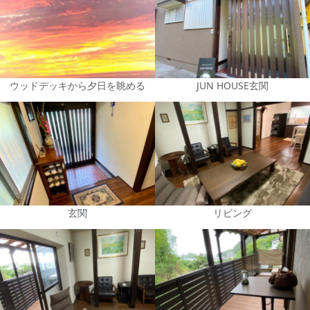
ウッドデッキから夕日を眺める
JUN HOUSE玄関
玄関
リビング