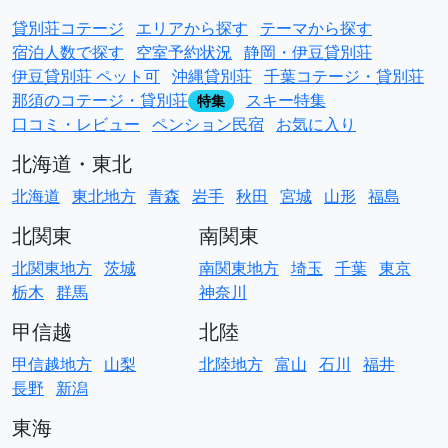
貸別荘コテージ
エリアから探す
テーマから探す
宿泊人数で探す
空室予約状況
静岡・伊豆貸別荘
伊豆貸別荘 ペット可
沖縄貸別荘
千葉コテージ・貸別荘
那須のコテージ・貸別荘
スキー特集
特集
口コミ・レビュー
ペンション民宿
お気に入り
北海道・東北
北海道
東北地方
青森
岩手
秋田
宮城
山形
福島
北関東
南関東
北関東地方
茨城
南関東地方
埼玉
千葉
東京
栃木
群馬
神奈川
甲信越
北陸
甲信越地方
山梨
北陸地方
富山
石川
福井
長野
新潟
東海