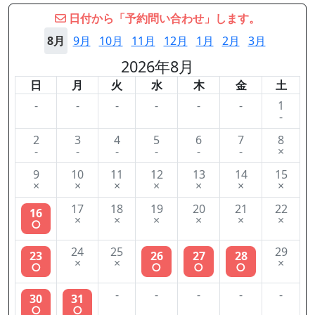
日付から「予約問い合わせ」します。
8月
9月
10月
11月
12月
1月
2月
3月
2026年8月
日
月
火
水
木
金
土
-
-
-
-
-
-
1
-
2
3
4
5
6
7
8
-
-
-
-
-
-
×
9
10
11
12
13
14
15
×
×
×
×
×
×
×
17
18
19
20
21
22
16
×
×
×
×
×
×
○
24
25
29
23
26
27
28
×
×
×
○
○
○
○
-
-
-
-
-
30
31
○
○