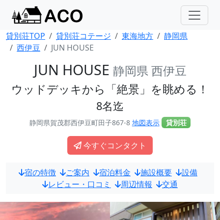
貸別荘TOP
貸別荘コテージ
東海地方
静岡県
西伊豆
JUN HOUSE
JUN HOUSE
静岡県 西伊豆
ウッドデッキから「絶景」を眺める！
8名迄
静岡県賀茂郡西伊豆町田子867-8
地図表示
貸別荘
今すぐコンタクト
宿の特徴
ご案内
宿泊料金
施設概要
設備
レビュー・口コミ
周辺情報
交通