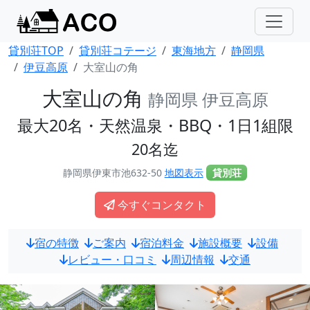
貸別荘TOP
貸別荘コテージ
東海地方
静岡県
伊豆高原
大室山の角
大室山の角
静岡県 伊豆高原
最大20名・天然温泉・BBQ・1日1組限
20名迄
静岡県伊東市池632-50
地図表示
貸別荘
今すぐコンタクト
宿の特徴
ご案内
宿泊料金
施設概要
設備
レビュー・口コミ
周辺情報
交通