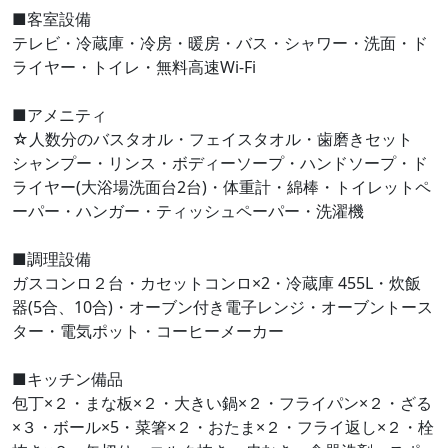
■客室設備
テレビ・冷蔵庫・冷房・暖房・バス・シャワー・洗面・ド
ライヤー・トイレ・無料高速Wi-Fi
■アメニティ
☆人数分のバスタオル・フェイスタオル・歯磨きセット
シャンプー・リンス・ボディーソープ・ハンドソープ・ド
ライヤー(大浴場洗面台2台)・体重計・綿棒・トイレットペ
ーパー・ハンガー・ティッシュペーパー・洗濯機
■調理設備
ガスコンロ２台・カセットコンロ×2・冷蔵庫 455L・炊飯
器(5合、10合)・オーブン付き電子レンジ・オーブントース
ター・電気ポット・コーヒーメーカー
■キッチン備品
包丁×２・まな板×２・大きい鍋×２・フライパン×２・ざる
×３・ボール×5・菜箸×２・おたま×２・フライ返し×２・栓