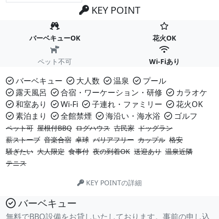
KEY POINT
バーベキューOK
花火OK
ペット不可
Wi-Fiあり
バーベキュー
大人数
温泉
プール
露天風呂
合宿・ワーケーション・研修
カラオケ
和室あり
Wi-Fi
子連れ・ファミリー
花火OK
素泊まり
全館禁煙
海沿い・海水浴
ゴルフ
ペット可
屋根付BBQ
ログハウス
古民家
ドッグラン
薪ストーブ
音楽合宿
卓球
バリアフリー
カップル
格安
騒ぎたい
大人限定
食事付
夜の到着OK
送迎あり
温泉近隣
テニス
KEY POINTの詳細
バーベキュー
無料でBBQ設備をお貸しいたしております。事前の申し込