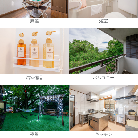
麻雀
浴室
浴室備品
バルコニー
夜景
キッチン