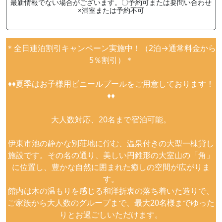
最新情報でない場合がございます。〇予約可または要問い合わせ
×満室または予約不可
＊全日連泊割引キャンペーン実施中！（2泊→通常料金から
5％割引）＊
♦︎♦︎夏季はお子様用ビニールプールをご用意しております！
♦︎♦︎
大人数対応、20名まで宿泊可能。
伊東市池の静かな別荘地に佇む、温泉付きの大型一棟貸し
施設です。その名の通り、美しい円錐形の大室山の「角」
に位置し、豊かな自然に囲まれた癒しの空間が広がりま
す。
館内は木の温もりを感じる和洋折衷の落ち着いた造りで、
ご家族から大人数のグループまで、最大20名様までゆった
りとお過ごしいただけます。