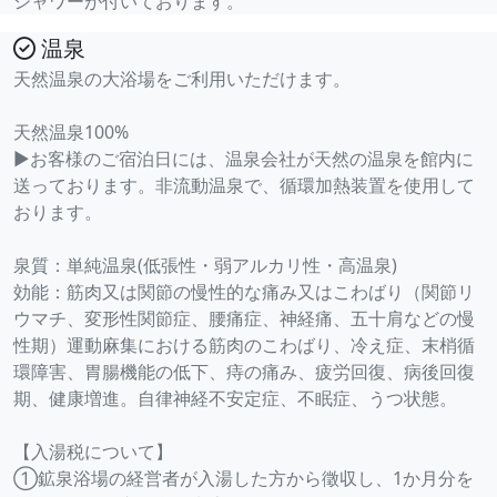
シャワーが付いております。
温泉
天然温泉の大浴場をご利用いただけます。
天然温泉100%
▶お客様のご宿泊日には、温泉会社が天然の温泉を館内に
送っております。非流動温泉で、循環加熱装置を使用して
おります。
泉質：単純温泉(低張性・弱アルカリ性・高温泉)
効能：筋肉又は関節の慢性的な痛み又はこわばり（関節リ
ウマチ、変形性関節症、腰痛症、神経痛、五十肩などの慢
性期）運動麻集における筋肉のこわばり、冷え症、末梢循
環障害、胃腸機能の低下、痔の痛み、疲労回復、病後回復
期、健康増進。自律神経不安定症、不眠症、うつ状態。
【入湯税について】
①鉱泉浴場の経営者が入湯した方から徵収し、1か月分を