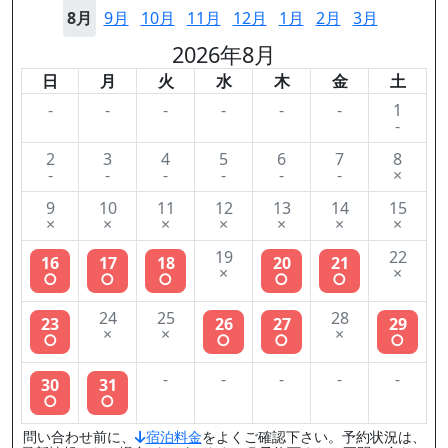
8月
9月
10月
11月
12月
1月
2月
3月
2026年8月
日
月
火
水
木
金
土
-
-
-
-
-
-
1
-
2
3
4
5
6
7
8
-
-
-
-
-
-
×
9
10
11
12
13
14
15
×
×
×
×
×
×
×
19
22
16
17
18
20
21
×
×
○
○
○
○
○
24
25
28
23
26
27
29
×
×
×
○
○
○
○
-
-
-
-
-
30
31
○
○
問い合わせ前に、
宿泊料金
をよくご確認下さい。予約状況は、