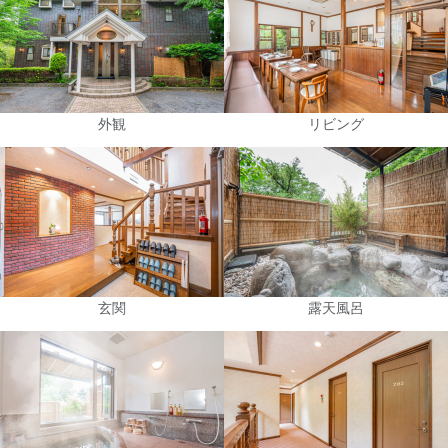
外観
リビング
玄関
露天風呂