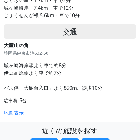
さくらの里・1.7km・車で2分
城ヶ崎海岸・7.4km・車で12分
じょうせんが根 5.6km・車で10分
交通
大室山の角
静岡県伊東市池632-50
城ヶ崎海岸駅より車で約8分
伊豆高原駅より車で約7分
バス停「大島台入口」より850m、徒歩10分
5
駐車場:
台
地図表示
近くの施設を探す