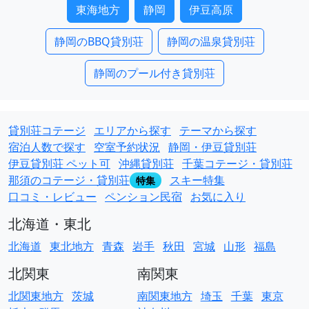
東海地方
静岡
伊豆高原
静岡のBBQ貸別荘
静岡の温泉貸別荘
静岡のプール付き貸別荘
貸別荘コテージ
エリアから探す
テーマから探す
宿泊人数で探す
空室予約状況
静岡・伊豆貸別荘
伊豆貸別荘 ペット可
沖縄貸別荘
千葉コテージ・貸別荘
那須のコテージ・貸別荘
スキー特集
特集
口コミ・レビュー
ペンション民宿
お気に入り
北海道・東北
北海道
東北地方
青森
岩手
秋田
宮城
山形
福島
北関東
南関東
北関東地方
茨城
南関東地方
埼玉
千葉
東京