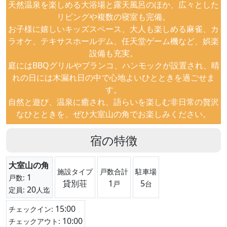
天然温泉を楽しめる大浴場と露天風呂のほか、広々とした
リビングや複数の寝室も完備。
お子様に嬉しいキッズスペース、大人も楽しめる麻雀、カ
ラオケ、テキサスホールデム、任天堂ゲーム機など、娯楽
設備も充実。
庭にはBBQグリルやブランコ、ハンモックが設置され、晴
れの日には木漏れ日の中で心地よいひとときを過ごせま
す。
自然と遊び、温泉に癒され、語らいを楽しむ非日常の贅沢
なひとときを、ぜひ大室山の角でお楽しみください。
宿の特徴
大室山の角
施設タイプ
戸数合計
駐車場
1
戸数:
貸別荘
1
5
戸
台
20
定員:
人迄
15:00
チェックイン:
10:00
チェックアウト: