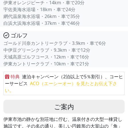
伊東オレンジビーチ・14km・車で20分
宇佐美海水浴場・18km・車で24分
網代温泉海水浴場・26km・車で35分
白浜大浜海水浴場・37km・車で46分
ゴルフ
ゴールド川奈カントリークラブ・3.9km・車で6分
中伊豆グリーンクラブ・9.3km・車で12分
天城高原ゴルフコース・12km・車で16分
伊東カントリークラブ・10km・車で21分
特典
連泊キャンペーン（2泊以上で5％割引）、コーヒ
ーサービス
ACO（エーシーオー）を見たとお伝え下さ
い。
ご案内
伊東市池の静かな別荘地に佇む、温泉付きの大型一棟貸し
施設です。その名の通り、美しい円錐形の大室山の「角」