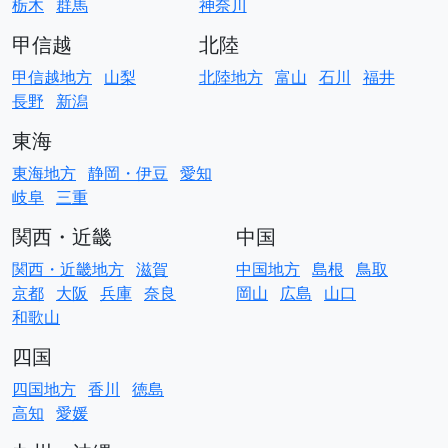
栃木
群馬
神奈川
甲信越
北陸
甲信越地方
山梨
北陸地方
富山
石川
福井
長野
新潟
東海
東海地方
静岡・伊豆
愛知
岐阜
三重
関西・近畿
中国
関西・近畿地方
滋賀
中国地方
島根
鳥取
京都
大阪
兵庫
奈良
岡山
広島
山口
和歌山
四国
四国地方
香川
徳島
高知
愛媛