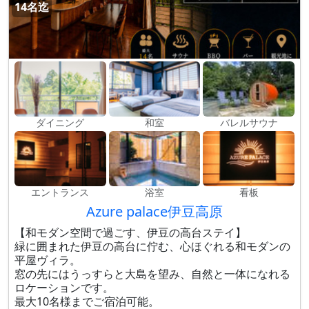
14名迄
ダイニング
和室
バレルサウナ
エントランス
浴室
看板
Azure palace伊豆高原
【和モダン空間で過ごす、伊豆の高台ステイ】
緑に囲まれた伊豆の高台に佇む、心ほぐれる和モダンの
平屋ヴィラ。
窓の先にはうっすらと大島を望み、自然と一体になれる
ロケーションです。
最大10名様までご宿泊可能。