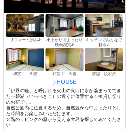
リフォーム済み♪
小上がりでまったり
キッチンでみんなで
映画鑑賞♪
料理♪
和室１ ６畳
和室２ ６畳
清潔 脱衣所
J-HOUSE
「伊豆の瞳」と呼ばれる火山の火口に水が溜まってでき
た一碧湖（いっぺきこ）の近くに位置する１棟貸し切り
のお宿です。
自然公園内に位置するため、自然豊かな中まったりとし
た時間をお楽しみいただけます。
２階のリビングの窓から見える大島を探してみてくださ
い！