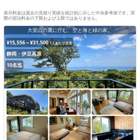
表示料金は過去の見積り実績を統計的に示した中央参考値です。実
際の宿泊料金の下限および上限ではありません。
大室山の麓に佇む、空と海と緑の家。
¥15,556～¥31,500
1人あたり目安
静岡・伊豆高原
10名迄