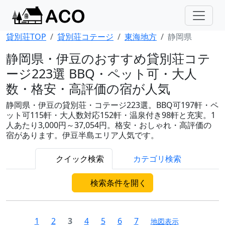
貸別荘TOP
貸別荘コテージ
東海地方
静岡県
静岡県・伊豆のおすすめ貸別荘コテ
ージ223選 BBQ・ペット可・大人
数・格安・高評価の宿が人気
静岡県・伊豆の貸別荘・コテージ223選。BBQ可197軒・ペ
ット可115軒・大人数対応152軒・温泉付き98軒と充実。1
人あたり3,000円～37,054円。格安・おしゃれ・高評価の
宿があります。伊豆半島エリア人気です。
クイック検索
カテゴリ検索
検索条件を開く
1
2
3
4
5
6
7
地図表示