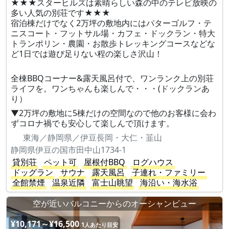
★★★スターヒルズは素晴らしい森の中のテレビ放映の
多い人気の別荘です★★★
宿泊棟だけでなく2万坪の敷地内にはパターゴルフ・テ
ニスコート・フットサル場・カフェ・ドックラン・特大
トランポリン・農園・お散歩トレッキングコースなどな
ど1日では遊び足りない程の楽しさ沢山！
全棟BBQコーナー&露天風呂付で、ワンランク上の別荘
ライフを。ワンちゃんも楽しんで・・・(ドックランあ
り）
▼2万坪の敷地に5棟だけの空間なので他のお客様に会わ
ずコロナ禍でも安心して楽しんで頂けます。
東海／静岡県／伊豆長岡・大仁・韮山
静岡県伊豆の国市田中山1734-1
貸別荘
ペット可
屋根付BBQ
ログハウス
ドッグラン
サウナ
露天風呂
子連れ・ファミリー
全館禁煙
温泉近隣
富士山眺望
海沿い・海水浴
空が近いバルコニーからのオーシャンビュー
¥10,171～¥16,500
1人あたり目安