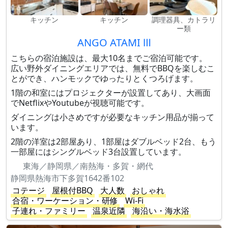
キッチン
キッチン
調理器具、カトラリ
ー類
ANGO ATAMI Ⅲ
こちらの宿泊施設は、最大10名までご宿泊可能です。
広い野外ダイニングエリアでは、無料でBBQを楽しむこ
とができ、ハンモックでゆったりとくつろげます。
1階の和室にはプロジェクターが設置してあり、大画面
でNetflixやYoutubeが視聴可能です。
ダイニングは小さめですが必要なキッチン用品が揃って
います。
2階の洋室は2部屋あり、1部屋はダブルベッド2台、もう
一部屋にはシングルベッド3台設置しています。
東海／静岡県／南熱海・多賀・網代
静岡県熱海市下多賀1642番102
コテージ
屋根付BBQ
大人数
おしゃれ
合宿・ワーケーション・研修
Wi-Fi
子連れ・ファミリー
温泉近隣
海沿い・海水浴