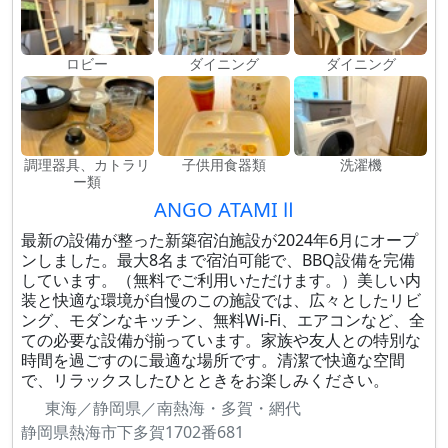
ロビー
ダイニング
ダイニング
調理器具、カトラリ
子供用食器類
洗濯機
ー類
ANGO ATAMI Ⅱ
最新の設備が整った新築宿泊施設が2024年6月にオープ
ンしました。最大8名まで宿泊可能で、BBQ設備を完備
しています。（無料でご利用いただけます。）美しい内
装と快適な環境が自慢のこの施設では、広々としたリビ
ング、モダンなキッチン、無料Wi-Fi、エアコンなど、全
ての必要な設備が揃っています。家族や友人との特別な
時間を過ごすのに最適な場所です。清潔で快適な空間
で、リラックスしたひとときをお楽しみください。
東海／静岡県／南熱海・多賀・網代
静岡県熱海市下多賀1702番681