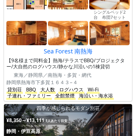
シングルベッド2
台 布団7セット
Sea Forest 南熱海
【9名様まで同料金】熱海/テラスでBBQ/プロジェクタ
ー/大自然のログハウス/静かな川沿いの1棟貸切
東海／静岡県／南熱海・多賀・網代
静岡県熱海市下多賀１６４３−４
貸別荘
BBQ
大人数
ログハウス
Wi-Fi
子連れ・ファミリー
全館禁煙
海沿い・海水浴
四季が感じられるモダン別荘
¥8,350～¥13,111
1人あたり目安
静岡・伊豆高原