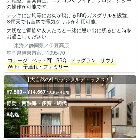
の確認、音楽再生、エアコンやライト、プロジェクター
の操作が可能です。
デッキには均等にお肉が焼けるBBQガスグリルを設置。
※雨天でも室内で電気グリルが利用可能。
大切なご家族や友人たちと一緒に思い出に残るひと時を
お過ごしください。
東海／静岡県／伊豆高原
静岡県伊東市富戸1095-70
コテージ
ペット可
BBQ
ドッグラン
サウナ
Wi-Fi
子連れ・ファミリー
【大自然の中でデジタルデトックス！】
¥7,500～¥14,667
1人あたり目安
静岡・南熱海・多賀・網代
8名迄