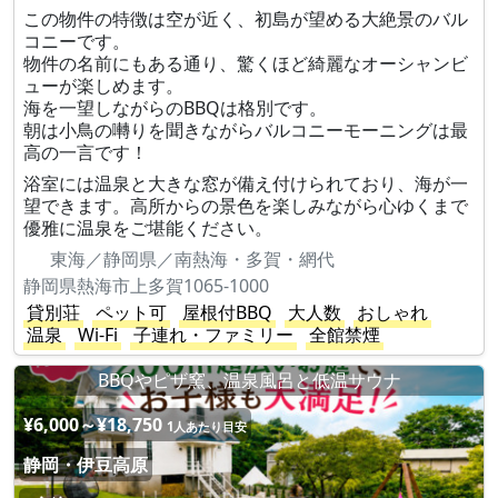
この物件の特徴は空が近く、初島が望める大絶景のバル
コニーです。
物件の名前にもある通り、驚くほど綺麗なオーシャンビ
ューが楽しめます。
海を一望しながらのBBQは格別です。
朝は小鳥の囀りを聞きながらバルコニーモーニングは最
高の一言です！
浴室には温泉と大きな窓が備え付けられており、海が一
望できます。高所からの景色を楽しみながら心ゆくまで
優雅に温泉をご堪能ください。
東海／静岡県／南熱海・多賀・網代
静岡県熱海市上多賀1065-1000
貸別荘
ペット可
屋根付BBQ
大人数
おしゃれ
温泉
Wi-Fi
子連れ・ファミリー
全館禁煙
BBQやピザ窯、温泉風呂と低温サウナ
¥6,000～¥18,750
1人あたり目安
静岡・伊豆高原