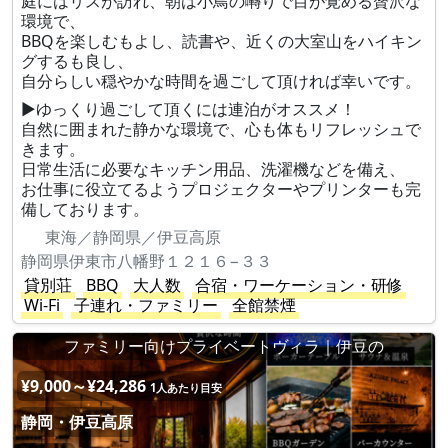
庭にはリスが訪れ、朝は小鳥の囀りで目が覚める贅沢な
環境で、
BBQを楽しむもよし、読書や、近くの大室山をハイキン
グするも良し、
自分らしい穏やかな時間を過ごして頂ければ幸いです。
▶ゆっくり過ごして頂くには連泊がオススメ！
自然に囲まれた静かな環境で、心も体もリフレッシュで
きます。
日常生活に必要なキッチン用品、洗濯機などを備え、
お仕事に役立てるようプロジェクターやプリンターも完
備しております。
東海／静岡県／伊豆高原
静岡県伊東市八幡野１２１６−３３
貸別荘
BBQ
大人数
合宿・ワーケーション・研修
Wi-Fi
子連れ・ファミリー
全館禁煙
ファミリー向けプライベートヴィラ｜伊豆の
¥9,000～¥24,286
1人あたり目安
静岡・伊豆高原