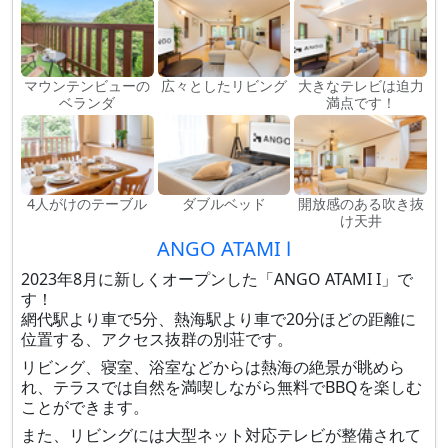
マウンテンビューの
広々としたリビング
大きなテレビは迫力
ベランダ
満点です！
4人がけのテーブル
ダブルベッド
開放感のある吹き抜
け天井
ANGO ATAMI Ⅰ
2023年8月に新しくオープンした「ANGO ATAMI I」で
す！
網代駅より車で5分、熱海駅より車で20分ほどの距離に
位置する、アクセス抜群の別荘です。
リビング、寝室、浴室などからは熱海の絶景が眺めら
れ、テラスでは自然を満喫しながら無料でBBQを楽しむ
ことができます。
また、リビングには大型ネット対応テレビが整備されて