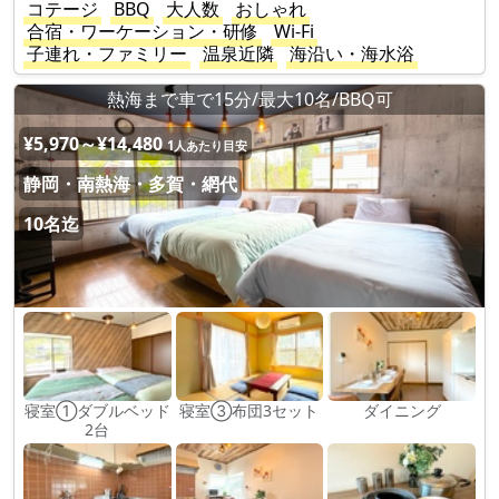
コテージ
BBQ
大人数
おしゃれ
合宿・ワーケーション・研修
Wi-Fi
子連れ・ファミリー
温泉近隣
海沿い・海水浴
熱海まで車で15分/最大10名/BBQ可
¥5,970～¥14,480
1人あたり目安
静岡・南熱海・多賀・網代
10名迄
寝室①ダブルベッド
寝室③布団3セット
ダイニング
2台