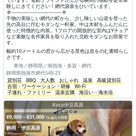
ています。電動ブラインドが上がる瞬間の感動を是非体
験しにきてください！網代源泉をひいています。
☆---------------------------------☆
干物の美味しい網代の町から、少し険しい山道を登った
先の高台に佇むモダンな一軒家。中は木材をふんだんに
使った特徴的な内装。1フロアの開放的な室内はYチェア
など素敵な名作家具を取り入れた北欧モダンなお部屋で
す。
幅約10メートルの窓から広がる景色は息をのむ素晴らし
さです。
東海／静岡県／南熱海・多賀・網代
静岡県熱海市網代549-23
貸別荘
BBQ
大人数
おしゃれ
温泉
高級貸別荘
合宿・ワーケーション・研修
Wi-Fi
子連れ・ファミリー
温泉近隣
海沿い・海水浴
Koco伊豆高原
¥9,000～¥31,000
1人あたり目安
静岡・伊豆高原