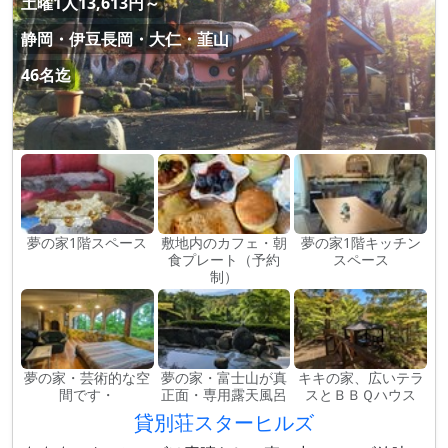
土曜1人13,613円～
静岡・伊豆長岡・大仁・韮山
46名迄
夢の家1階スペース
敷地内のカフェ・朝
夢の家1階キッチン
食プレート（予約
スペース
制）
夢の家・芸術的な空
夢の家・富士山が真
キキの家、広いテラ
間です・
正面・専用露天風呂
スとＢＢＱハウス
貸別荘スターヒルズ