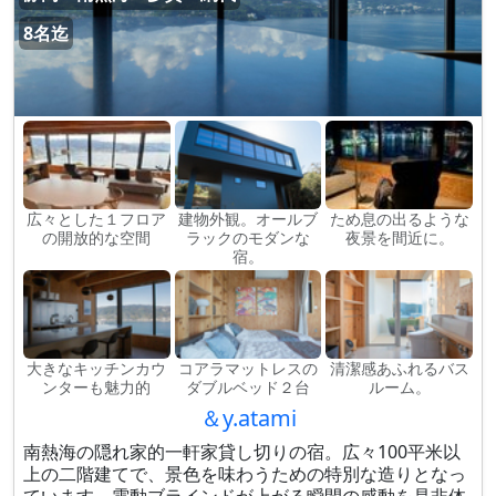
8名迄
広々とした１フロア
建物外観。オールブ
ため息の出るような
の開放的な空間
ラックのモダンな
夜景を間近に。
宿。
大きなキッチンカウ
コアラマットレスの
清潔感あふれるバス
ンターも魅力的
ダブルベッド２台
ルーム。
＆y.atami
南熱海の隠れ家的一軒家貸し切りの宿。広々100平米以
上の二階建てで、景色を味わうための特別な造りとなっ