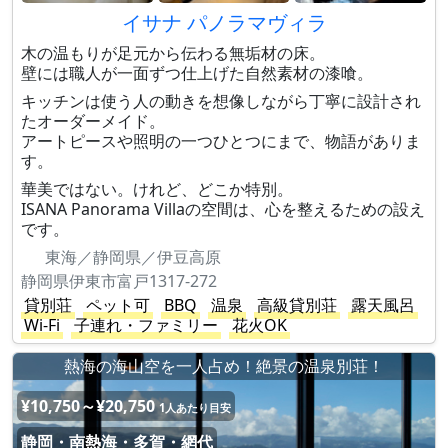
イサナ パノラマヴィラ
木の温もりが足元から伝わる無垢材の床。
壁には職人が一面ずつ仕上げた自然素材の漆喰。
キッチンは使う人の動きを想像しながら丁寧に設計され
たオーダーメイド。
アートピースや照明の一つひとつにまで、物語がありま
す。
華美ではない。けれど、どこか特別。
ISANA Panorama Villaの空間は、心を整えるための設え
です。
東海／静岡県／伊豆高原
静岡県伊東市富戸1317-272
貸別荘
ペット可
BBQ
温泉
高級貸別荘
露天風呂
Wi-Fi
子連れ・ファミリー
花火OK
熱海の海山空を一人占め！絶景の温泉別荘！
¥10,750～¥20,750
1人あたり目安
静岡・南熱海・多賀・網代