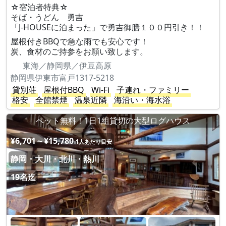
☆宿泊者特典☆
そば・うどん 勇吉
「J-HOUSEに泊まった」で勇吉御膳１００円引き！！
屋根付きBBQで急な雨でも安心です！
炭、食材のご持参をお願い致します。
東海／静岡県／伊豆高原
静岡県伊東市富戸1317-5218
貸別荘
屋根付BBQ
Wi-Fi
子連れ・ファミリー
格安
全館禁煙
温泉近隣
海沿い・海水浴
ペット無料！1日1組貸切の大型ログハウス
¥6,701～¥15,780
1人あたり目安
静岡・大川・北川・熱川
19名迄