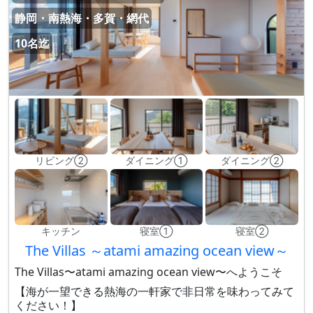
静岡・南熱海・多賀・網代
10名迄
リビング②
ダイニング①
ダイニング②
キッチン
寝室①
寝室②
The Villas ～atami amazing ocean view～
The Villas〜atami amazing ocean view〜へようこそ
【海が一望できる熱海の一軒家で非日常を味わってみて
ください！】