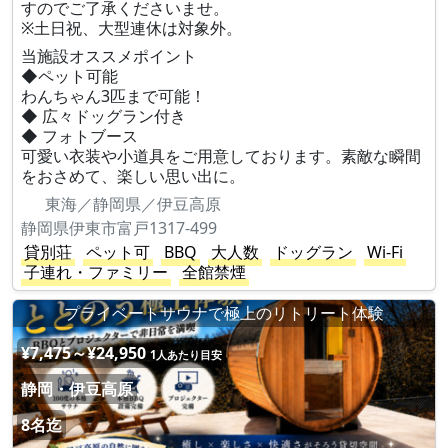
すのでご了承くださいませ。
※土日祝、大型連休は対象外。
当施設オススメポイント
◆ペット可能
わんちゃん3匹まで可能！
◆ 広々ドッグラン付き
◆ フォトブース
可愛い衣装や小道具をご用意しております。素敵な瞬間
をおさめて、楽しい思い出に。
東海／静岡県／伊豆高原
静岡県伊東市富戸1317-499
貸別荘
ペット可
BBQ
大人数
ドッグラン
Wi-Fi
子連れ・ファミリー
全館禁煙
プライベートサウナで極上のリトリート体験
¥7,475～¥24,950
1人あたり目安
静岡・伊豆高原
8名迄