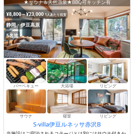
★サウナ＆天然温泉★BBQ可キッチン有
¥8,800～¥23,000
1人あたり目安
静岡・伊豆高原
5名迄
バーベキュー
大浴場
リビング
サウナ
寝室
リビング
S-villa伊豆ルネッサ赤沢B
当施設はご宿泊されるコテージとは別にはサウナ付きか