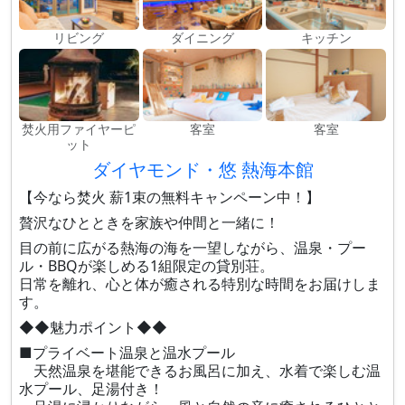
リビング
ダイニング
キッチン
焚火用ファイヤーピ
客室
客室
ット
ダイヤモンド・悠 熱海本館
【今なら焚火 薪1束の無料キャンペーン中！】
贅沢なひとときを家族や仲間と一緒に！
目の前に広がる熱海の海を一望しながら、温泉・プー
ル・BBQが楽しめる1組限定の貸別荘。
日常を離れ、心と体が癒される特別な時間をお届けしま
す。
◆◆魅力ポイント◆◆
■プライベート温泉と温水プール
天然温泉を堪能できるお風呂に加え、水着で楽しむ温
水プール、足湯付き！