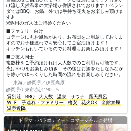
け流し天然温泉の大浴場が併設されております！ベラン
ダではBBQ、お鍋、外では手持ち花火をお楽しみ頂けま
す♪
※鍋用のガスはご持参ください
■ファミリー向け
コテージにもお風呂があり、お布団をご用意しておりま
すのでお子様連れでも安心してご宿泊頂けます！
キッチンも付いているのでお料理もお楽しみ頂けます！
■ご友人同士
複数棟をご予約頂ければ大人数でのご利用も可能です。
夜はBBQをお楽しみ頂き、その後はお酒をたしなみなが
ら静かでゆっくりした時間の流れをお楽しみください。
東海／静岡県／伊豆高原
静岡県伊東市赤沢190－5
貸別荘
BBQ
大人数
温泉
サウナ
露天風呂
Wi-Fi
子連れ・ファミリー
格安
花火OK
全館禁煙
温泉近隣
ドラマ・バラエティー・コマーシャルに登場