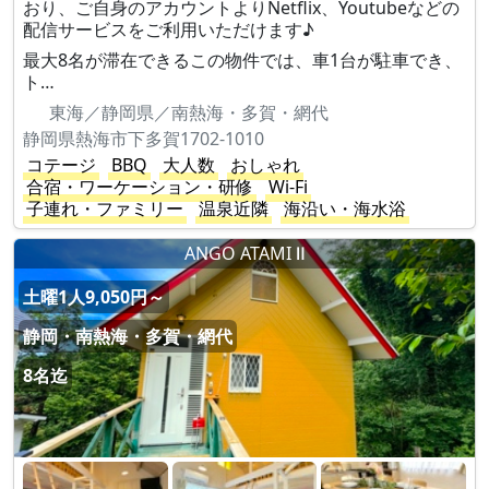
おり、ご自身のアカウントよりNetflix、Youtubeなどの
配信サービスをご利用いただけます♪
最大8名が滞在できるこの物件では、車1台が駐車でき、
ト…
東海／静岡県／南熱海・多賀・網代
静岡県熱海市下多賀1702-1010
コテージ
BBQ
大人数
おしゃれ
合宿・ワーケーション・研修
Wi-Fi
子連れ・ファミリー
温泉近隣
海沿い・海水浴
ANGO ATAMI Ⅱ
土曜1人9,050円～
静岡・南熱海・多賀・網代
8名迄