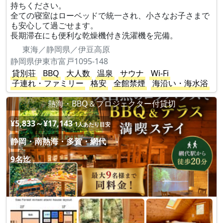
持ちください。
全ての寝室はローベッドで統一され、小さなお子さまで
も安心して過ごせます。
長期滞在にも便利な乾燥機付き洗濯機を完備。
東海／静岡県／伊豆高原
静岡県伊東市富戸1095-148
貸別荘
BBQ
大人数
温泉
サウナ
Wi-Fi
子連れ・ファミリー
格安
全館禁煙
海沿い・海水浴
熱海・BBQ＆プロジェクター付貸切
¥5,833～¥17,143
1人あたり目安
静岡・南熱海・多賀・網代
9名迄