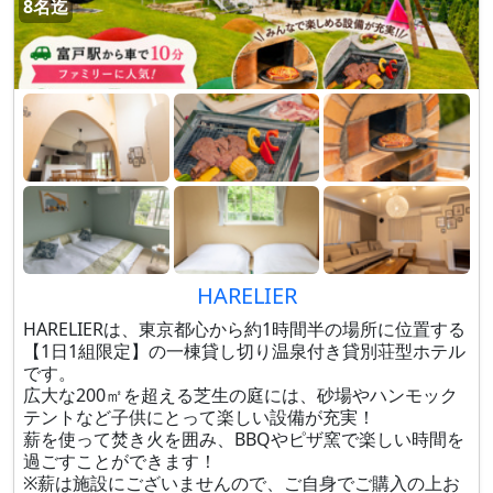
8名迄
HARELIER
HARELIERは、東京都心から約1時間半の場所に位置する
【1日1組限定】の一棟貸し切り温泉付き貸別荘型ホテル
です。
広大な200㎡を超える芝生の庭には、砂場やハンモック
テントなど子供にとって楽しい設備が充実！
薪を使って焚き火を囲み、BBQやピザ窯で楽しい時間を
過ごすことができます！
※薪は施設にございませんので、ご自身でご購入の上お