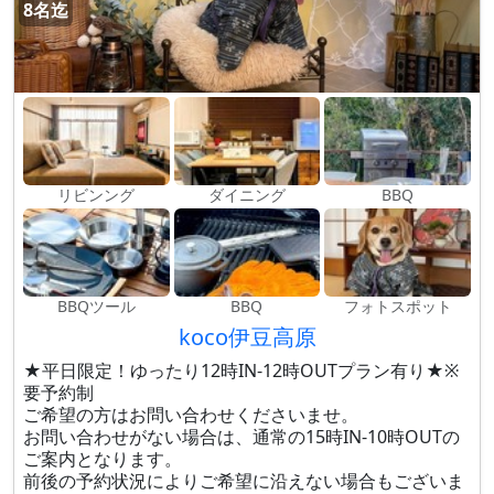
8名迄
リビンング
ダイニング
BBQ
BBQツール
BBQ
フォトスポット
koco伊豆高原
★平日限定！ゆったり12時IN-12時OUTプラン有り★※
要予約制
ご希望の方はお問い合わせくださいませ。
お問い合わせがない場合は、通常の15時IN-10時OUTの
ご案内となります。
前後の予約状況によりご希望に沿えない場合もございま