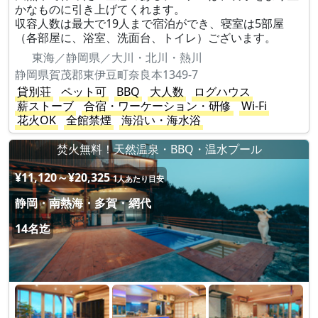
かなものに引き上げてくれます。
収容人数は最大で19人まで宿泊ができ、寝室は5部屋
（各部屋に、浴室、洗面台、トイレ）ございます。
東海／静岡県／大川・北川・熱川
静岡県賀茂郡東伊豆町奈良本1349-7
貸別荘
ペット可
BBQ
大人数
ログハウス
薪ストーブ
合宿・ワーケーション・研修
Wi-Fi
花火OK
全館禁煙
海沿い・海水浴
焚火無料！天然温泉・BBQ・温水プール
¥11,120～¥20,325
1人あたり目安
静岡・南熱海・多賀・網代
14名迄