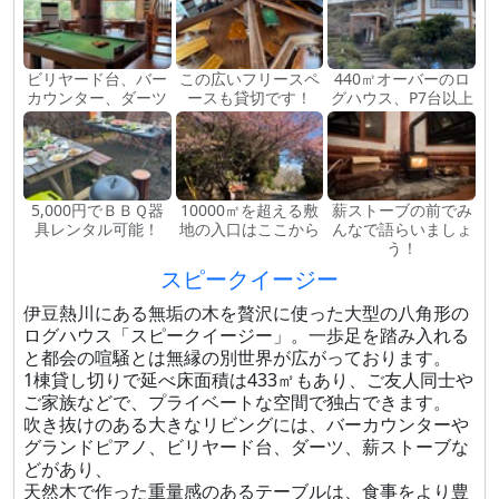
ビリヤード台、バー
この広いフリースペ
440㎡オーバーのロ
カウンター、ダーツ
ースも貸切です！
グハウス、P7台以上
5,000円でＢＢＱ器
10000㎡を超える敷
薪ストーブの前でみ
具レンタル可能！
地の入口はここから
んなで語らいましょ
う！
スピークイージー
伊豆熱川にある無垢の木を贅沢に使った大型の八角形の
ログハウス「スピークイージー」。一歩足を踏み入れる
と都会の喧騒とは無縁の別世界が広がっております。
1棟貸し切りで延べ床面積は433㎡もあり、ご友人同士や
ご家族などで、プライベートな空間で独占できます。
吹き抜けのある大きなリビングには、バーカウンターや
グランドピアノ、ビリヤード台、ダーツ、薪ストーブな
どがあり、
天然木で作った重量感のあるテーブルは、食事をより豊