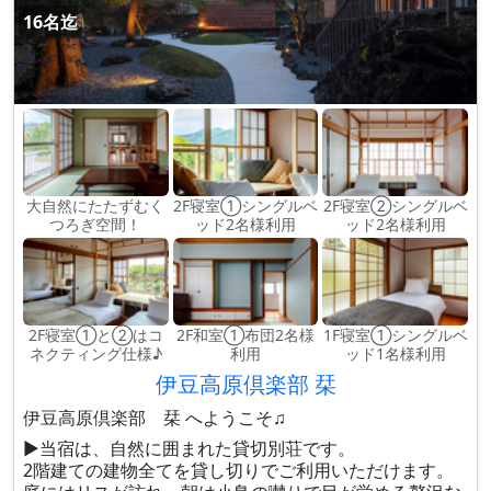
16名迄
大自然にたたずむく
2F寝室①シングルベ
2F寝室②シングルベ
つろぎ空間！
ッド2名様利用
ッド2名様利用
2F寝室①と②はコ
2F和室①布団2名様
1F寝室①シングルベ
ネクティング仕様♪
利用
ッド1名様利用
伊豆高原倶楽部 栞
伊豆高原倶楽部 栞 へようこそ♫
▶当宿は、自然に囲まれた貸切別荘です。
2階建ての建物全てを貸し切りでご利用いただけます。