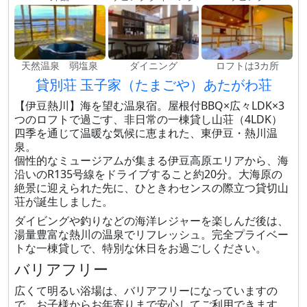
天然温泉 弱塩泉
ダイニング
ロフトは3カ所
貸別荘 玉子家（たまごや）あたがわ荘
【伊豆熱川】海を望む温泉宿。屋根付BBQ×広々LDK×3
つのロフトで過ごす、非日常の一棟貸し山荘（4LDK）
四季を通じて温暖な気候に恵まれた、東伊豆・熱川温
泉。
個性的なミュージアムが集まる伊豆高原エリアから、海
沿いのR135号線をドライブすること約20分。大海原の
絶景に迎えられた先に、ひときわセンスの際立つ貸切山
荘が誕生しました。
ダイビングや釣りなどの海洋レジャーを楽しんだ後は、
湯量豊富な熱川の温泉でリフレッシュ。完全プライベー
トな一棟貸しで、特別な休日をお過ごしください。
バリアフリー
広くて明るい浴場は、バリアフリーになっていますの
で、お子様からお年寄りまで安心してご利用できます。