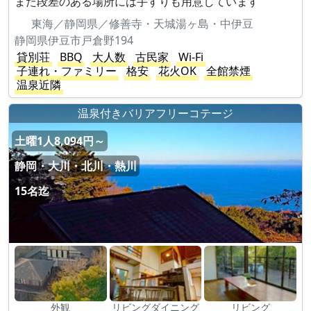
また段差のある場所には手すりも用意しています
東海／静岡県／修善寺・天城湯ヶ島・中伊豆
静岡県伊豆市戸倉野194
貸別荘
BBQ
大人数
古民家
Wi-Fi
子連れ・ファミリー
格安
花火OK
全館禁煙
温泉近隣
温泉付きバリアフリーコテージ
土曜1人8,094円～
静岡・大川・北川・熱川
15名迄
外観
リビングダイニング
リビング