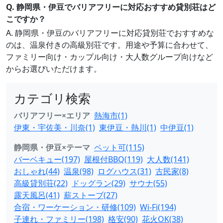
Q. 静岡県・伊豆でバリアフリーに対応おすすめ貸別荘はど
こですか？
A. 静岡県・伊豆のバリアフリーに対応貸別荘でおすすめな
のは、温泉付きの高級別荘です。用途や予算に合わせて、
ファミリー向け・カップル向け・大人数グループ向けなど
からお選びいただけます。
カテゴリ検索
バリアフリー×エリア
熱海市(1)
伊東・宇佐美・川奈(1)
東伊豆・熱川(1)
中伊豆(1)
静岡県・伊豆×テーマ
ペット可(115)
バーベキュー(197)
屋根付BBQ(119)
大人数(141)
おしゃれ(44)
温泉(98)
ログハウス(31)
古民家(8)
高級貸別荘(22)
ドッグラン(29)
サウナ(55)
露天風呂(41)
薪ストーブ(27)
合宿・ワーケーション・研修(109)
Wi-Fi(194)
子連れ・ファミリー(198)
格安(90)
花火OK(38)