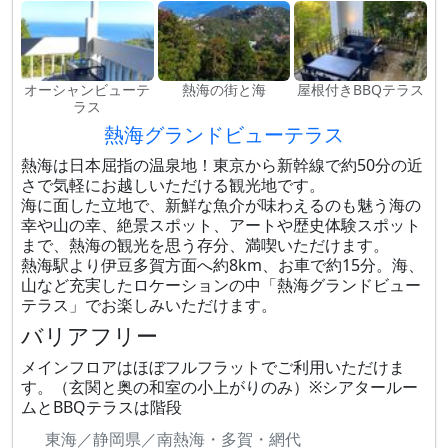
オーシャンビューテ
熱海の街と海
屋根付きBBQテラス
ラス
熱海グランドビューテラス
熱海は日本屈指の温泉地！東京から新幹線で約50分の近
さで気軽にお越しいただける観光地です。
海に面した立地で、新鮮な魚介が味わえるのも魅う海の
幸や山の幸、絶景スポット、アートや歴史体験スポット
まで、熱海の観光を思う存分、満喫いただけます。
熱海駅より伊豆多賀方面へ約8km、お車で約15分。海、
山など充実したロケーションの中「熱海グランドビュー
テラス」でお楽しみいただけます。
バリアフリー
メインフロアはほぼフルフラットでご利用いただけま
す。（玄関と奥の和室の小上がりのみ）※シアタールー
ムとBBQテラスは階段
東海／静岡県／南熱海・多賀・網代