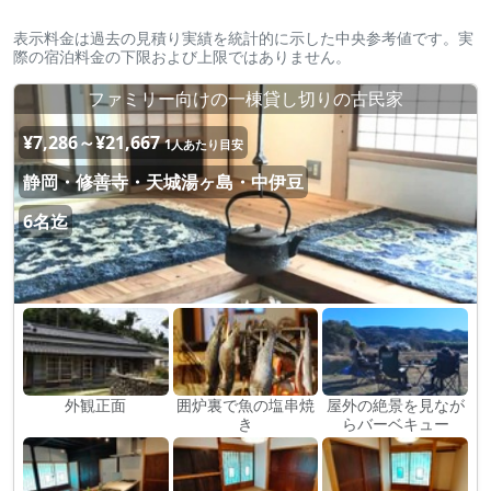
表示料金は過去の見積り実績を統計的に示した中央参考値です。実
際の宿泊料金の下限および上限ではありません。
ファミリー向けの一棟貸し切りの古民家
¥7,286～¥21,667
1人あたり目安
静岡・修善寺・天城湯ヶ島・中伊豆
6名迄
外観正面
囲炉裏で魚の塩串焼
屋外の絶景を見なが
き
らバーベキュー