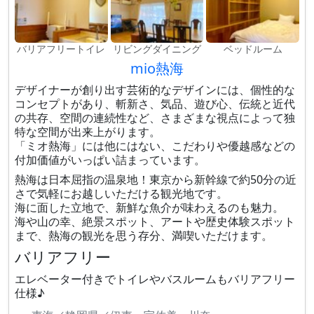
バリアフリートイレ
リビングダイニング
ベッドルーム
mio熱海
デザイナーが創り出す芸術的なデザインには、個性的な
コンセプトがあり、斬新さ、気品、遊び心、伝統と近代
の共存、空間の連続性など、さまざまな視点によって独
特な空間が出来上がります。
「ミオ熱海」には他にはない、こだわりや優越感などの
付加価値がいっぱい詰まっています。
熱海は日本屈指の温泉地！東京から新幹線で約50分の近
さで気軽にお越しいただける観光地です。
海に面した立地で、新鮮な魚介が味わえるのも魅力。
海や山の幸、絶景スポット、アートや歴史体験スポット
まで、熱海の観光を思う存分、満喫いただけます。
バリアフリー
エレベーター付きでトイレやバスルームもバリアフリー
仕様♪