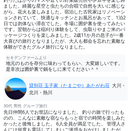
釣ったばかりのマスや近くの野菜販売所や伊豆牛を楽しみ
ました。綺麗な星空と虫たちの合唱で自然を大いに感じな
がら、花火も楽しみました。宿泊した古民家はリノベーシ
ョンされていて、快適なキッチンとお風呂があって、1泊2
日では勿体ない滞在でした。冬場に囲炉裏を使ってみたい
です。翌朝からは稲刈り体験をして、虫取りやまご米のパ
ッケージつくりを楽しみました。2歳11か月の息子が一番
大喜びの旅行となりましたが、大人も都会を忘れた素敵な
体験ができたグルメ旅行になりました。
セキデンファームより
地元のものを存分に味わってもらい、大変嬉しいです。
是非次は囲炉裏で鍋をしに来てください＾＾
貸別荘 玉子家（たまごや）あたがわ荘
大川・
北川・熱川
30代 男性 グループ旅行
先日仲間6人でお世話になりました。 釣りの旅で行ったも
のの、こんなに素敵な宿ならもっと宿での時間を楽しみた
かったと後悔しました。 6人全員が満足でした。 管理人さ
んには何度も電話してしまいご迷惑をおかけしましたが、