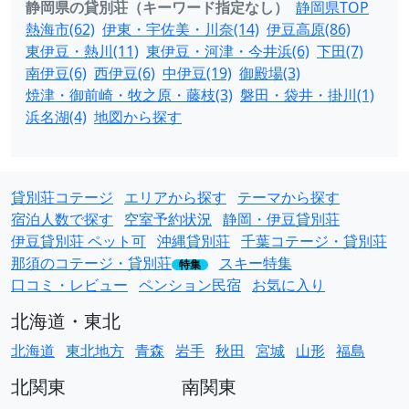
静岡県の貸別荘（キーワード指定なし）
静岡県TOP
熱海市(62)
伊東・宇佐美・川奈(14)
伊豆高原(86)
東伊豆・熱川(11)
東伊豆・河津・今井浜(6)
下田(7)
南伊豆(6)
西伊豆(6)
中伊豆(19)
御殿場(3)
焼津・御前崎・牧之原・藤枝(3)
磐田・袋井・掛川(1)
浜名湖(4)
地図から探す
貸別荘コテージ
エリアから探す
テーマから探す
宿泊人数で探す
空室予約状況
静岡・伊豆貸別荘
伊豆貸別荘 ペット可
沖縄貸別荘
千葉コテージ・貸別荘
那須のコテージ・貸別荘
スキー特集
特集
口コミ・レビュー
ペンション民宿
お気に入り
北海道・東北
北海道
東北地方
青森
岩手
秋田
宮城
山形
福島
北関東
南関東