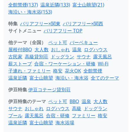
全館禁煙(137)
温泉近隣(133)
富士山眺望(21)
海沿い・海水浴(153)
特集
バリアフリー×関東
バリアフリー×関西
サイトメニュー
バリアフリー TOP
他テーマ（全国）
ペット可
バーベキュー
屋根付BBQ
大人数
おしゃれ
温泉
ログハウス
古民家
高級貸別荘
ドッグラン
サウナ
露天風呂
薪ストーブ
合宿・ワーケーション・研修
Wi-Fi
子連れ・ファミリー
格安
花火OK
全館禁煙
温泉近隣
富士山眺望
海沿い・海水浴
全てのテーマ
伊豆特集
伊豆コテージ貸別荘
伊豆特集のテーマ
ペット可
BBQ
温泉
大人数
サウナ
おしゃれ
ログハウス
高級
ドッグラン
プール
露天風呂
合宿・研修
ファミリー
格安
温泉近隣
富士山眺望
海水浴場