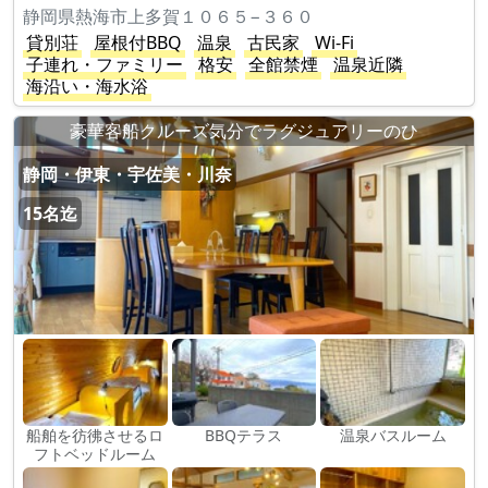
静岡県熱海市上多賀１０６５−３６０
貸別荘
屋根付BBQ
温泉
古民家
Wi-Fi
子連れ・ファミリー
格安
全館禁煙
温泉近隣
海沿い・海水浴
豪華客船クルーズ気分でラグジュアリーのひ
静岡・伊東・宇佐美・川奈
15名迄
船舶を彷彿させるロ
BBQテラス
温泉バスルーム
フトベッドルーム