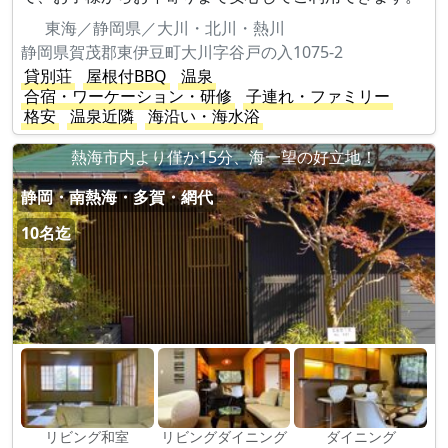
東海／静岡県／大川・北川・熱川
静岡県賀茂郡東伊豆町大川字谷戸の入1075-2
貸別荘
屋根付BBQ
温泉
合宿・ワーケーション・研修
子連れ・ファミリー
格安
温泉近隣
海沿い・海水浴
熱海市内より僅か15分、海一望の好立地！
静岡・南熱海・多賀・網代
10名迄
リビング和室
リビングダイニング
ダイニング