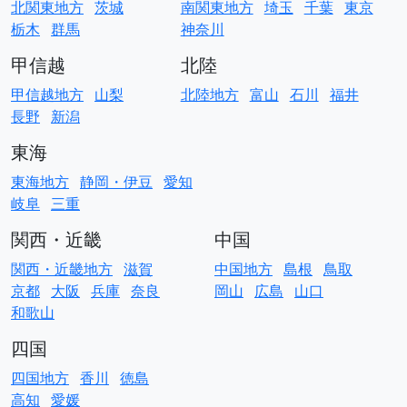
北関東地方
茨城
南関東地方
埼玉
千葉
東京
栃木
群馬
神奈川
甲信越
北陸
甲信越地方
山梨
北陸地方
富山
石川
福井
長野
新潟
東海
東海地方
静岡・伊豆
愛知
岐阜
三重
関西・近畿
中国
関西・近畿地方
滋賀
中国地方
島根
鳥取
京都
大阪
兵庫
奈良
岡山
広島
山口
和歌山
四国
四国地方
香川
徳島
高知
愛媛