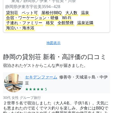
東海／静岡県／伊東・宇佐美・川奈
静岡県伊東市宇佐美3594−428
貸別荘
ペット可
屋根付BBQ
大人数
温泉
合宿・ワーケーション・研修
Wi-Fi
子連れ・ファミリー
格安
全館禁煙
温泉近隣
海沿い・海水浴
地図表示
静岡の貸別荘 新着・高評価の口コミ
宿泊されたゲストからこんな声が届きました。
セキデンファーム
修善寺・天城湯ヶ島・中伊
豆
★★★★★ 5
30代 女性 グループ旅行
２世帯５名で宿泊しました（大人4名、子供1名）。天気に
も恵まれたので近くでマス釣りを楽しみ、夕食にはBBQで