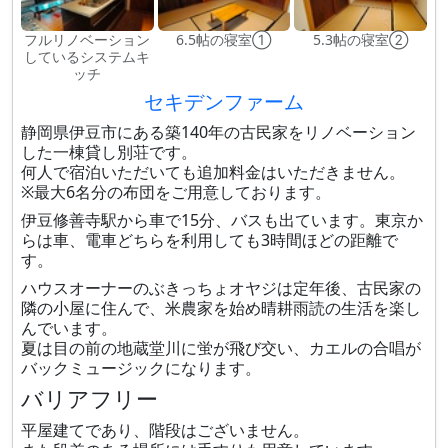
フルリノベーション
6.5帖の寝室①
5.3帖の寝室②
しているシステムキ
ッチ
セキデンファーム
静岡県伊豆市にある築140年の古民家をリノベーション
した一棟貸し別荘です。
何人で宿泊いただいても追加料金はいただきません。
※最大6名分の布団をご用意しております。
伊豆修善寺駅から車で15分、バスも出ています。東京か
らは車、電車どちらを利用しても3時間ほどの距離で
す。
ハウスオーナーのぶきっちょオヤジは定年後、古民家の
隣の小屋に住んで、米農家を始め晴耕雨読の生活を楽し
んでいます。
夏は目の前の地蔵堂川に蛍が飛び交い、カエルの合唱が
バックミュージックになります。
バリアフリー
平屋建てであり、階段はございません。