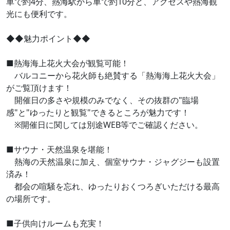
車で約4分、熱海駅から車で約10分と、アクセスや熱海観
光にも便利です。
◆◆魅力ポイント◆◆
■熱海海上花火大会が観覧可能！
バルコニーから花火師も絶賛する「熱海海上花火大会」
がご覧頂けます！
開催日の多さや規模のみでなく、その抜群の"臨場
感"と"ゆったりと観覧"できるところが魅力です！
※開催日に関しては別途WEB等でご確認ください。
■サウナ・天然温泉を堪能！
熱海の天然温泉に加え、個室サウナ・ジャグジーも設置
済み！
都会の喧騒を忘れ、ゆったりおくつろぎいただける最高
の場所です。
■子供向けルームも充実！