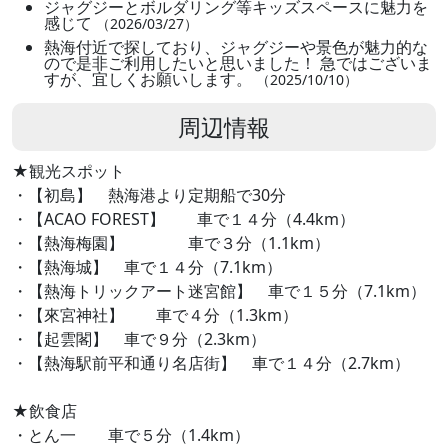
ジャグジーとボルダリング等キッズスペースに魅力を
感じて
（2026/03/27）
熱海付近で探しており、ジャグジーや景色が魅力的な
ので是非ご利用したいと思いました！ 急ではございま
すが、宜しくお願いします。
（2025/10/10）
周辺情報
★観光スポット
・【初島】 熱海港より定期船で30分
・【ACAO FOREST】 車で１４分（4.4km）
・【熱海梅園】 車で３分（1.1km）
・【熱海城】 車で１４分（7.1km）
・【熱海トリックアート迷宮館】 車で１５分（7.1km）
・【來宮神社】 車で４分（1.3km）
・【起雲閣】 車で９分（2.3km）
・【熱海駅前平和通り名店街】 車で１４分（2.7km）
★飲食店
・とん一 車で５分（1.4km）