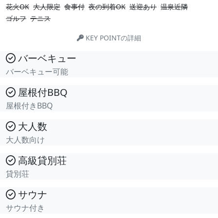
花火OK
大人限定
食事付
夜の到着OK
送迎あり
温泉近隣
ゴルフ
テニス
KEY POINTの詳細
バーベキュー
バーベキュー可能
屋根付BBQ
屋根付きBBQ
大人数
大人数向け
高級貸別荘
貸別荘
サウナ
サウナ付き