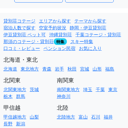
貸別荘コテージ
エリアから探す
テーマから探す
宿泊人数で探す
空室予約状況
静岡・伊豆貸別荘
伊豆貸別荘 ペット可
沖縄貸別荘
千葉コテージ・貸別荘
那須のコテージ・貸別荘
スキー特集
特集
口コミ・レビュー
ペンション民宿
お気に入り
北海道・東北
北海道
東北地方
青森
岩手
秋田
宮城
山形
福島
北関東
南関東
北関東地方
茨城
南関東地方
埼玉
千葉
東京
栃木
群馬
神奈川
甲信越
北陸
甲信越地方
山梨
北陸地方
富山
石川
福井
長野
新潟