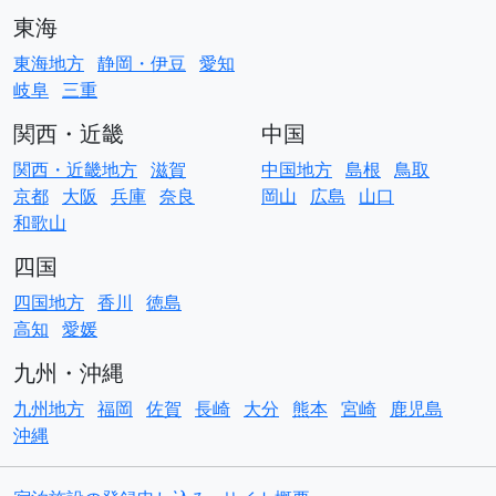
東海
東海地方
静岡・伊豆
愛知
岐阜
三重
関西・近畿
中国
関西・近畿地方
滋賀
中国地方
島根
鳥取
京都
大阪
兵庫
奈良
岡山
広島
山口
和歌山
四国
四国地方
香川
徳島
高知
愛媛
九州・沖縄
九州地方
福岡
佐賀
長崎
大分
熊本
宮崎
鹿児島
沖縄