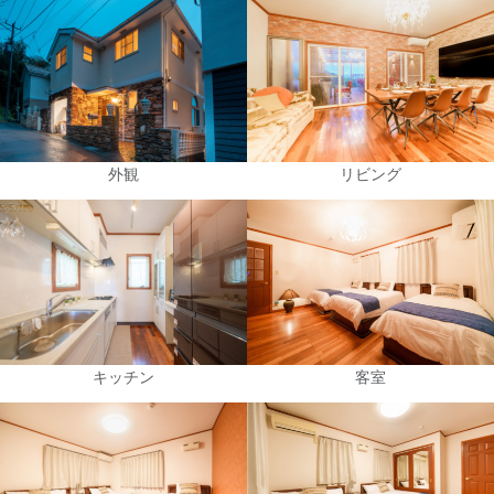
外観
リビング
キッチン
客室