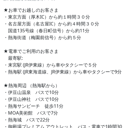
★お車でお越しのお客さま
・東京方面（厚木IC）から約１時間３０分
・名古屋方面（名古屋IC）から約４時間３０分
国道135号線（春日町信号）から約11分
・熱海街道（梅園前信号）から約５分
★電車でご利用のお客さま
最寄駅:
・来宮駅 (JR伊東線）から車やタクシーで５分
・熱海駅 (JR東海道線、JR伊東線）から車やタクシーで9分
★熱海周辺 （熱海駅から）
・伊豆山温泉 バスで10分
・伊豆山神社 バスで10分
・熱海サンビーチ 徒歩11分
・MOA美術館 バスで7分
・熱海城 バスで22分
・御殿場プレミアム アウトレット バス・電車で1時間30