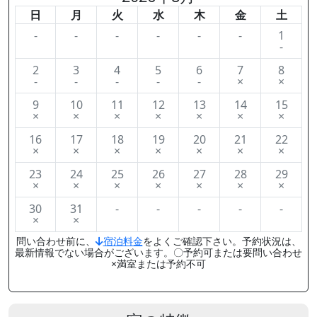
日
月
火
水
木
金
土
-
-
-
-
-
-
1
-
2
3
4
5
6
7
8
-
-
-
-
-
×
×
9
10
11
12
13
14
15
×
×
×
×
×
×
×
16
17
18
19
20
21
22
×
×
×
×
×
×
×
23
24
25
26
27
28
29
×
×
×
×
×
×
×
30
31
-
-
-
-
-
×
×
問い合わせ前に、
宿泊料金
をよくご確認下さい。予約状況は、
最新情報でない場合がございます。〇予約可または要問い合わせ
×満室または予約不可