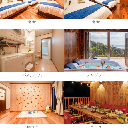
客室
客室
バスルーム
ジャグジー
遊び場
テラス