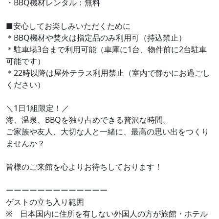
・BBQ機材レンタル：無料
■安心してお楽しみいただくために
＊BBQ機材や焚火は指定品のみ利用可（持込禁止）
＊駐車場3台まで利用可能（車庫に1台、物件前に2台駐車
可能です）
＊22時以降は屋外テラス利用禁止（室内で静かにお過ごし
ください）
＼1日1組限定！／
海、温泉、BBQを独り占めできる贅沢な時間。
ご家族や友人、大切な人と一緒に、最高の思い出をつくり
ませんか？
皆様のご来館を心よりお待ちしております！
ーーーーーーーーーーーーー
ゲストの立ち入り範囲
※ 日本国内に住所を有しない外国人の方が旅館・ホテル