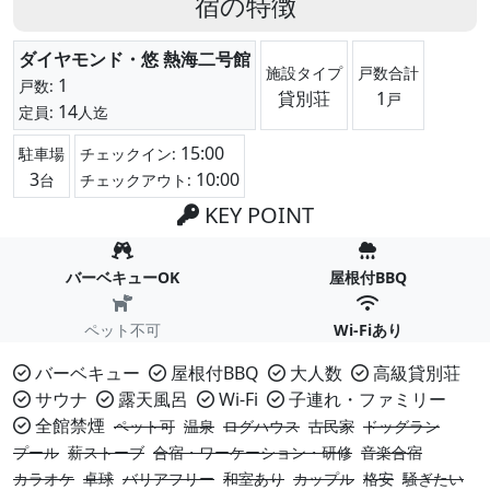
宿の特徴
ダイヤモンド・悠 熱海二号館
施設タイプ
戸数合計
1
戸数:
貸別荘
1
戸
14
定員:
人迄
15:00
駐車場
チェックイン:
3
10:00
台
チェックアウト:
KEY POINT
バーベキューOK
屋根付BBQ
ペット不可
Wi-Fiあり
バーベキュー
屋根付BBQ
大人数
高級貸別荘
サウナ
露天風呂
Wi-Fi
子連れ・ファミリー
全館禁煙
ペット可
温泉
ログハウス
古民家
ドッグラン
プール
薪ストーブ
合宿・ワーケーション・研修
音楽合宿
カラオケ
卓球
バリアフリー
和室あり
カップル
格安
騒ぎたい