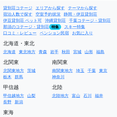
貸別荘コテージ
エリアから探す
テーマから探す
宿泊人数で探す
空室予約状況
静岡・伊豆貸別荘
伊豆貸別荘 ペット可
沖縄貸別荘
千葉コテージ・貸別荘
那須のコテージ・貸別荘
スキー特集
特集
口コミ・レビュー
ペンション民宿
お気に入り
北海道・東北
北海道
東北地方
青森
岩手
秋田
宮城
山形
福島
北関東
南関東
北関東地方
茨城
南関東地方
埼玉
千葉
東京
栃木
群馬
神奈川
甲信越
北陸
甲信越地方
山梨
北陸地方
富山
石川
福井
長野
新潟
東海