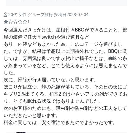
20代 女性 グループ旅行 投稿日2023-07-04
1
今回選んだきっかけは、屋根付きBBQができることと、部
屋の装備で任天堂switchや遊び道具など
あり、内装などもよかった為、このコテージを選びまし
た。ですが、結果は予想以上に期待外れでした。BBQに関
しては、雰囲気は良いですが貸出の椅子などは、蜘蛛の糸
が絡まっているなど、とても使えるようには思えませんで
した。
次に、掃除が行き届いていないと思います。
ほこりが目立つ、蜂の死骸が落ちている、その日の夜にゴ
キブリ2匹出てくる、和室2では小さいアリの列ができてお
り、とても眠れる状況ではありませんでした。
次のお客様のためにも、殺虫剤や防虫剤などの工夫をして
いただきたいと思います。
料金に関しては、安く宿泊できたのでよかったです。