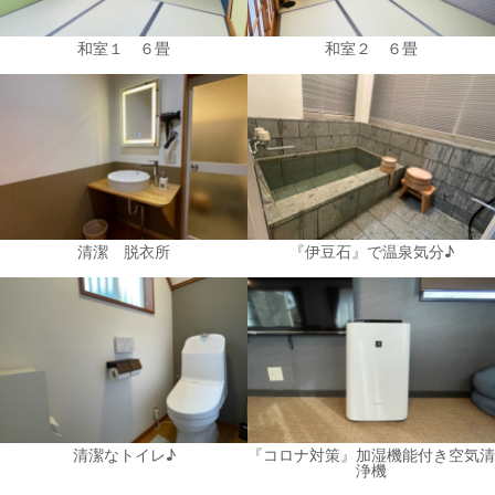
和室１ ６畳
和室２ ６畳
清潔 脱衣所
『伊豆石』で温泉気分♪
清潔なトイレ♪
『コロナ対策』加湿機能付き空気清
浄機