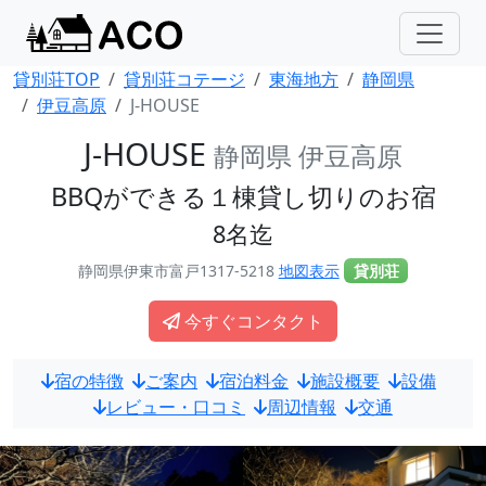
貸別荘TOP
貸別荘コテージ
東海地方
静岡県
伊豆高原
J-HOUSE
J-HOUSE
静岡県 伊豆高原
BBQができる１棟貸し切りのお宿
8名迄
静岡県伊東市富戸1317-5218
地図表示
貸別荘
今すぐコンタクト
宿の特徴
ご案内
宿泊料金
施設概要
設備
レビュー・口コミ
周辺情報
交通