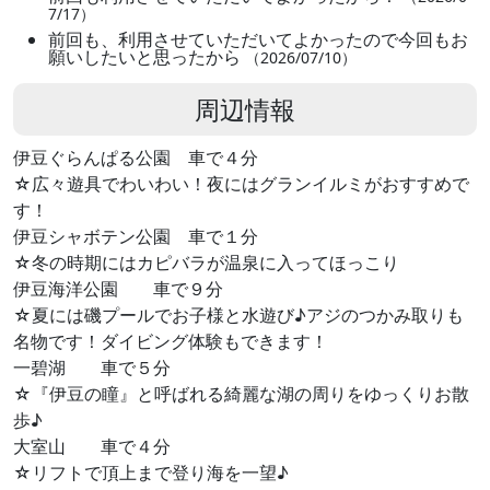
7/17）
前回も、利用させていただいてよかったので今回もお
願いしたいと思ったから
（2026/07/10）
周辺情報
伊豆ぐらんぱる公園 車で４分
☆広々遊具でわいわい！夜にはグランイルミがおすすめで
す！
伊豆シャボテン公園 車で１分
☆冬の時期にはカピバラが温泉に入ってほっこり
伊豆海洋公園 車で９分
☆夏には磯プールでお子様と水遊び♪アジのつかみ取りも
名物です！ダイビング体験もできます！
一碧湖 車で５分
☆『伊豆の瞳』と呼ばれる綺麗な湖の周りをゆっくりお散
歩♪
大室山 車で４分
☆リフトで頂上まで登り海を一望♪