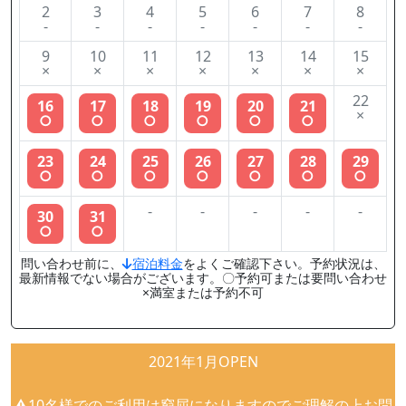
2
3
4
5
6
7
8
-
-
-
-
-
-
-
9
10
11
12
13
14
15
×
×
×
×
×
×
×
22
16
17
18
19
20
21
×
○
○
○
○
○
○
23
24
25
26
27
28
29
○
○
○
○
○
○
○
-
-
-
-
-
30
31
○
○
問い合わせ前に、
宿泊料金
をよくご確認下さい。予約状況は、
最新情報でない場合がございます。〇予約可または要問い合わせ
×満室または予約不可
2021年1月OPEN
⚠︎10名様でのご利用は窮屈になりますのでご理解の上お問