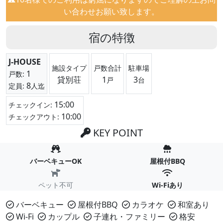
い合わせお願い致します。
宿の特徴
J-HOUSE
施設タイプ
戸数合計
駐車場
1
戸数:
貸別荘
1
3
戸
台
8
定員:
人迄
15:00
チェックイン:
10:00
チェックアウト:
KEY POINT
バーベキューOK
屋根付BBQ
ペット不可
Wi-Fiあり
バーベキュー
屋根付BBQ
カラオケ
和室あり
Wi-Fi
カップル
子連れ・ファミリー
格安