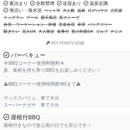
素泊まり
全館禁煙
送迎あり
温泉近隣
海沿い・海水浴
ペット可
大人数
温泉
ログハウス
古民家
ドッグラン
プール
露天風呂
薪ストーブ
合宿・ワーケーション・研修
音楽合宿
卓球
バリアフリー
騒ぎたい
花火OK
大人限定
食事付
夜の到着OK
ゴルフ
テニス
KEY POINTの詳細
バーベキュー
☆BBQコーナー使用料無料☆
炭、食材を持ち寄りBBQをお楽しみください！
⚠︎BBQコーナー使用時間夜9時まで⚠︎
マックスバリュ 車で８分
スーパーナガヤ 車で９分
屋根付BBQ
屋根付きなので急な雨の日でも安心です！