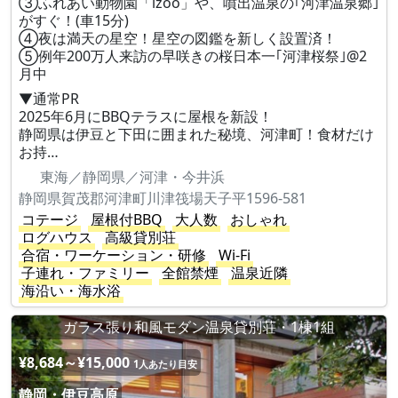
③ふれあい動物園「izoo」や、噴出温泉の｢河津温泉郷｣
がすぐ！(車15分)
④夜は満天の星空！星空の図鑑を新しく設置済！
⑤例年200万人来訪の早咲きの桜日本一｢河津桜祭｣@2
月中
▼通常PR
2025年6月にBBQテラスに屋根を新設！
静岡県は伊豆と下田に囲まれた秘境、河津町！食材だけ
お持…
東海／静岡県／河津・今井浜
静岡県賀茂郡河津町川津筏場天子平1596-581
コテージ
屋根付BBQ
大人数
おしゃれ
ログハウス
高級貸別荘
合宿・ワーケーション・研修
Wi-Fi
子連れ・ファミリー
全館禁煙
温泉近隣
海沿い・海水浴
ガラス張り和風モダン温泉貸別荘・1棟1組
¥8,684～¥15,000
1人あたり目安
静岡・伊豆高原