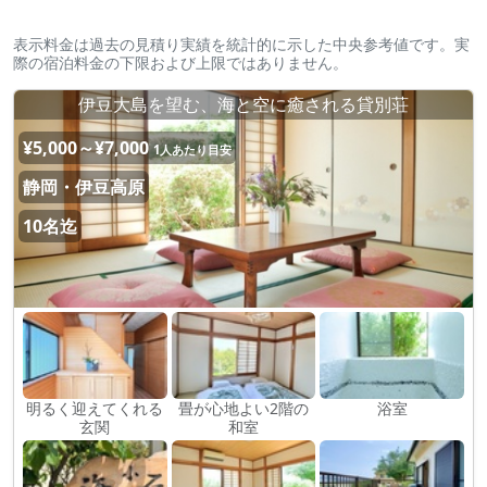
表示料金は過去の見積り実績を統計的に示した中央参考値です。実
際の宿泊料金の下限および上限ではありません。
伊豆大島を望む、海と空に癒される貸別荘
¥5,000～¥7,000
1人あたり目安
静岡・伊豆高原
10名迄
明るく迎えてくれる
畳が心地よい2階の
浴室
玄関
和室