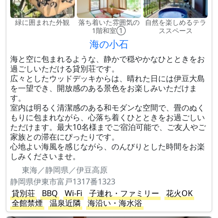
緑に囲まれた外観
落ち着いた雰囲気の
自然を楽しめるテラ
1階和室①
ススペース
海の小石
海と空に包まれるような、静かで穏やかなひとときをお
過ごしいただける貸別荘です。
広々としたウッドデッキからは、晴れた日には伊豆大島
を一望でき、開放感のある景色をお楽しみいただけま
す。
室内は明るく清潔感のある和モダンな空間で、畳のぬく
もりに包まれながら、心落ち着くひとときをお過ごしい
ただけます。最大10名様までご宿泊可能で、ご友人やご
家族との滞在にぴったりです。
心地よい海風を感じながら、のんびりとした時間をお楽
しみくださいませ。
東海／静岡県／伊豆高原
静岡県伊東市富戸1317番1323
貸別荘
BBQ
Wi-Fi
子連れ・ファミリー
花火OK
全館禁煙
温泉近隣
海沿い・海水浴