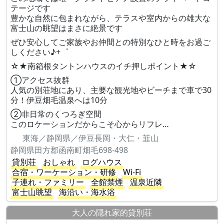
テージです
豊かな自然に包まれながら、テラスや室内からの雄大な
富士山の眺望はまさに絶景です
ぜひ安心してご家族やお仲間との特別なひと時をお過ご
しください♪+゜
☆★南箱根タントンハウスのイチ押しポイント★☆
①アクセス抜群
人気の別荘地にあり、主要な観光地やビーチまで車で30
分！伊豆畑毛温泉へは10分
②非日常のくつろぎ空間
このロケーションだからこそ心からリフレ…
東海／静岡県／伊豆長岡・大仁・韮山
静岡県田方郡函南町畑毛698-498
貸別荘
おしゃれ
ログハウス
合宿・ワーケーション・研修
Wi-Fi
子連れ・ファミリー
全館禁煙
温泉近隣
富士山眺望
海沿い・海水浴
大人の隠れ家的貸別荘