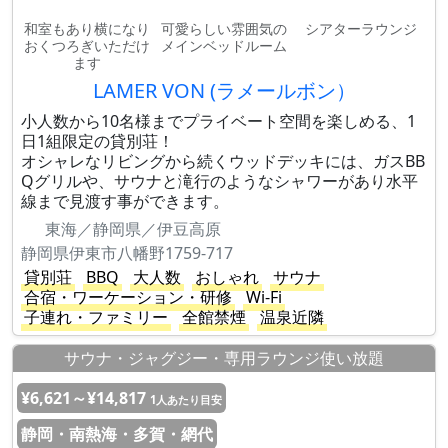
和室もあり横になり
可愛らしい雰囲気の
シアターラウンジ
おくつろぎいただけ
メインベッドルーム
ます
LAMER VON (ラメールボン）
小人数から10名様までプライベート空間を楽しめる、1
日1組限定の貸別荘！
オシャレなリビングから続くウッドデッキには、ガスBB
Qグリルや、サウナと滝行のようなシャワーがあり水平
線まで見渡す事ができます。
東海／静岡県／伊豆高原
静岡県伊東市八幡野1759-717
貸別荘
BBQ
大人数
おしゃれ
サウナ
合宿・ワーケーション・研修
Wi-Fi
子連れ・ファミリー
全館禁煙
温泉近隣
サウナ・ジャグジー・専用ラウンジ使い放題
¥6,621～¥14,817
1人あたり目安
静岡・南熱海・多賀・網代