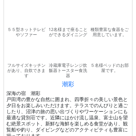
５５型ネットテレビ
12名様まで座ること
種類豊富な食器をご
やソファー
ができるダイニング
用意しています。
フルサイズキッチン
冷蔵庫電子レンジ炊
５名様ベッドのお部
があり、自炊できま
飯器トースター食洗
屋です。
す
器
潮彩
深海の宿 潮彩
戸田湾の豊かな自然に囲まれ、四季折々の美しい景色と
夕日をお楽しみいただけます。テラスでのんびりと過ご
したり、沼津の旅の思い出づくりやワーケーションにも
最適な貸別荘です。近隣にはかけ流し温泉、富士山を望
む絶景スポット、新鮮な海鮮を楽しめる食堂があり、観
覧船や釣り、ダイビングなどのアクティビティも豊富に
揃っております。