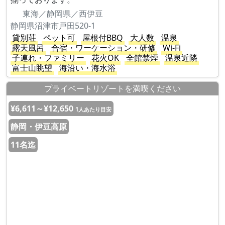
東海／静岡県／西伊豆
静岡県沼津市戸田520-1
貸別荘
ペット可
屋根付BBQ
大人数
温泉
露天風呂
合宿・ワーケーション・研修
Wi-Fi
子連れ・ファミリー
花火OK
全館禁煙
温泉近隣
富士山眺望
海沿い・海水浴
プライベートリゾートを満喫ください
¥6,611～¥12,650
1人あたり目安
静岡・伊豆高原
11名迄