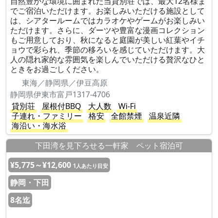
自然豊かな環境に囲まれた当貸別荘では、最大12名様ま
でご宿泊いただけます。お楽しみいただける施設として
は、シアタールームではカラオケやゲームがお楽しみい
ただけます。さらに、ダーツや豊富な漫画コレクション
もご用意しており、秋になると庭園が美しい紅葉やイチ
ョウで彩られ、季節の移ろいを感じていただけます。大
人の隠れ家的な雰囲気を楽しんでいただける贅沢なひと
ときをお過ごしください。
東海／静岡県／伊豆高原
静岡県伊東市富戸1317-4706
貸別荘
屋根付BBQ
大人数
Wi-Fi
子連れ・ファミリー
格安
全館禁煙
温泉近隣
海沿い・海水浴
下田湾を見下ろせる一軒家 ペット宿泊可
¥5,775～¥12,600
1人あたり目安
静岡・下田
8名迄