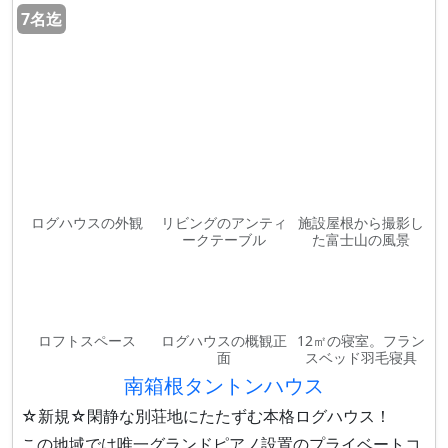
7名迄
ログハウスの外観
リビングのアンティ
施設屋根から撮影し
ークテーブル
た富士山の風景
ロフトスペース
ログハウスの概観正
12㎡の寝室。フラン
面
スベッド羽毛寝具
南箱根タントンハウス
☆新規☆閑静な別荘地にたたずむ本格ログハウス！
この地域では唯一グランドピアノ設置のプライベートコ