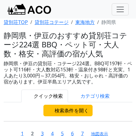
貸別荘TOP
貸別荘コテージ
東海地方
静岡県
静岡県・伊豆のおすすめ貸別荘コテ
ージ224選 BBQ・ペット可・大人
数・格安・高評価の宿が人気
静岡県・伊豆の貸別荘・コテージ224選。BBQ可197軒・ペ
ット可116軒・大人数対応153軒・温泉付き98軒と充実。1
人あたり3,000円～37,054円。格安・おしゃれ・高評価の
宿があります。伊豆半島エリア人気です。
クイック検索
カテゴリ検索
検索条件を開く
1
2
3
4
5
6
7
地図表示