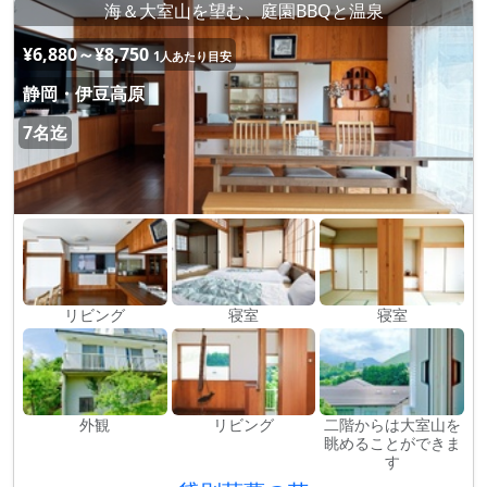
海＆大室山を望む、庭園BBQと温泉
¥6,880～¥8,750
1人あたり目安
静岡・伊豆高原
7名迄
リビング
寝室
寝室
外観
リビング
二階からは大室山を
眺めることができま
す