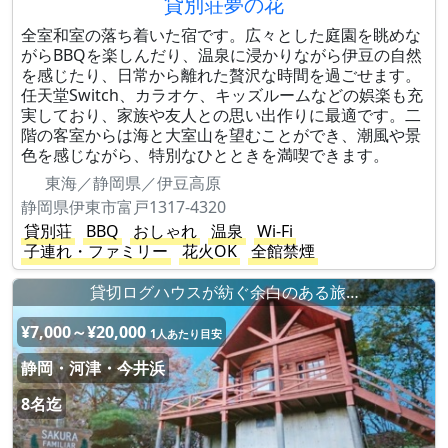
貸別荘夢の花
全室和室の落ち着いた宿です。広々とした庭園を眺めな
がらBBQを楽しんだり、温泉に浸かりながら伊豆の自然
を感じたり、日常から離れた贅沢な時間を過ごせます。
任天堂Switch、カラオケ、キッズルームなどの娯楽も充
実しており、家族や友人との思い出作りに最適です。二
階の客室からは海と大室山を望むことができ、潮風や景
色を感じながら、特別なひとときを満喫できます。
東海／静岡県／伊豆高原
静岡県伊東市富戸1317-4320
貸別荘
BBQ
おしゃれ
温泉
Wi-Fi
子連れ・ファミリー
花火OK
全館禁煙
貸切ログハウスが紡ぐ余白のある旅…
¥7,000～¥20,000
1人あたり目安
静岡・河津・今井浜
8名迄