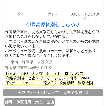
茶室
麻雀室
便利で広々としたキ
ッチン
伊豆高原貸別荘 しらゆり
静岡県伊東市にある貸別荘しらゆりは太平洋を望む伊豆
八幡野の見晴らしがよい立地が自慢。
正面には伊豆大島が遠目に望め、いつも海からの心地良
い風が吹いています。
バーベキュー設備、漫画コーナー、麻雀卓などがあり、
雨天の時でも快適にお過ごし頂けます。
東海／静岡県／伊豆高原
静岡県伊東市八幡野1091-81
貸別荘
BBQ
大人数
おしゃれ
ログハウス
高級貸別荘
合宿・ワーケーション・研修
Wi-Fi
子連れ・ファミリー
花火OK
全館禁煙
温泉近隣
天空で富士山を眺めピアノを奏でる贅沢♪
静岡・伊豆長岡・大仁・韮山