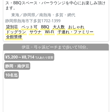
ス・BBQスペース・バーラウンジを中心にお楽しみ頂け
ます。
東海／静岡県／南熱海・多賀・網代
静岡県熱海市下多賀1702-1399
貸別荘
ペット可
BBQ
大人数
おしゃれ
ドッグラン
サウナ
Wi-Fi
子連れ・ファミリー
全館禁煙
伊豆・弓ヶ浜ビーチまで歩いて10分。
¥5,200～¥8,714
1人あたり目安
静岡・南伊豆
10名迄