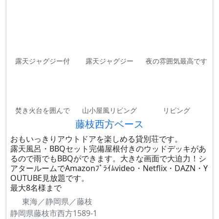
露天ジャグジー付
露天ジャグジー
夜の雰囲気最高です
焚き火台を囲んで
山小屋風リビング
リビング
藤枝西方ベース
おもいっきりアウトドアを楽しめる貸別荘です。
露天風呂・BBQセット完備屋根付きのウッドデッキがあ
るので雨でもBBQができます。大きな画面で大迫力！シ
アタールームでAmazonﾌﾟﾗｲﾑvideo・Netflix・DAZN・Y
OUTUBE見放題です。
最大8名様まで
東海／静岡県／藤枝
静岡県藤枝市西方1589-1