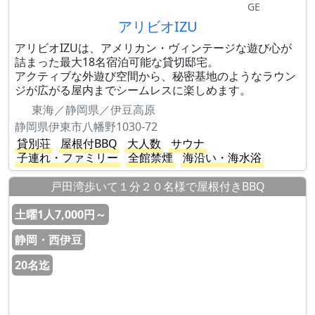
GE
アリビオIZU
アリビオIZUは、アメリカン・ヴィンテージな遊び心が
詰まった最大18名宿泊可能な貸切邸宅。
アクティブな外遊び空間から、秘密基地のようなラウン
ジが広がる屋内までシームレスに楽しめます。
東海／静岡県／伊豆高原
静岡県伊東市八幡野1030-72
貸別荘
屋根付BBQ
大人数
サウナ
子連れ・ファミリー
全館禁煙
海沿い・海水浴
戸田湾歩いて１分２０名様で屋根付きBBQ
土曜1人7,000円～
静岡・西伊豆
20名迄