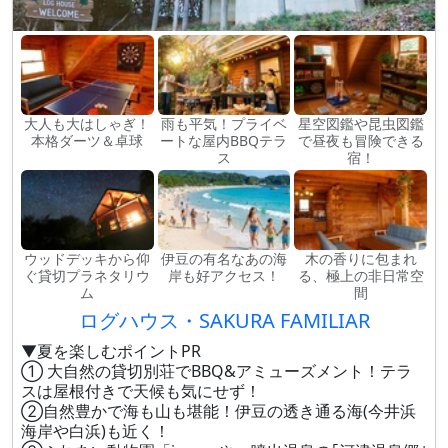
大人も大はしゃぎ！
雨も平気！プライベ
星空図鑑や昆虫図鑑
本格ダーツ＆卓球
ートな屋内BBQテラ
で昼夜も冒険できる
ス
宿！
ウッドデッキから仰
伊豆の有名なあの海
木の香りに包まれ
ぐ貸切プラネタリウ
岸も好アクセス！
る、極上の非日常空
ム
間
ログハウス・SAKURA FAMILIAR
▼夏を楽しむポイントPR
① 大自然の貸切別荘でBBQ&アミューズメント！テラ
スは屋根付きで天候も気にせず！
②自然豊かで海も山も堪能！伊豆の透き通る海(今井浜
海岸や白浜)も近く！