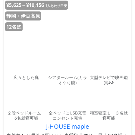
¥5,625～¥10,156
1人あたり目安
静岡・伊豆高原
12名迄
広々とした庭
シアタールーム(カラ
大型テレビで映画鑑
オケ可能)
賞♪♪
２段ベッドルーム
全ベッドにUSB充電
和室寝室１ ３名就
6名就寝可能
コンセント完備
寝可能
J-HOUSE maple