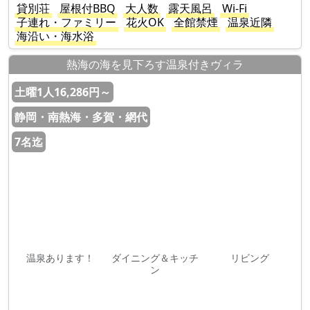
貸別荘
屋根付BBQ
大人数
露天風呂
Wi-Fi
子連れ・ファミリー
花火OK
全館禁煙
温泉近隣
海沿い・海水浴
熱海の海を見下ろす温泉付きヴィラ
土曜1人16,286円～
静岡・南熱海・多賀・網代
7名迄
温泉あります！
ダイニング＆キッチ
リビング
ン