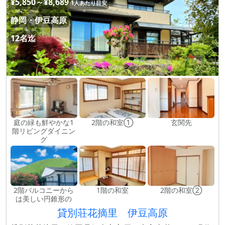
¥5,850～¥8,689
1人あたり目安
静岡・伊豆高原
12名迄
庭の緑も鮮やかな1
2階の和室①
玄関先
階リビングダイニン
グ
2階バルコニーから
1階の和室
2階の和室②
は美しい円錐形の
貸別荘花摘里 伊豆高原