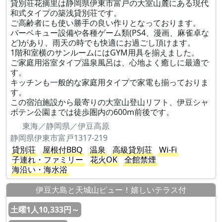
貸別荘花摘里は静岡県伊東市富戸の大室山麓にある現代
和式タイプの築浅貸別荘です。
ご高齢者にも使い勝手の良い作りとなっております。
バーベキュー設備や各種ゲーム類(PS4、漫画、麻雀卓な
ど)があり、雨天の時でも快適にお過ごし頂けます。
1階和室横のサンルームにはGYM用具を揃えました。
ご家庭用浴室タイプ温泉風呂は、心地よく癒しに最適で
す。
キッチンも一般的な家庭用タイプで家電も揃っておりま
す。
この宿泊施設から最寄りの大室山登山リフト、伊豆シャ
ボテン公園までは徒歩圏内の600m前後です。
東海／静岡県／伊豆高原
静岡県伊東市富戸1317-219
貸別荘
屋根付BBQ
温泉
高級貸別荘
Wi-Fi
子連れ・ファミリー
花火OK
全館禁煙
海沿い・海水浴
伊豆大島と天城山ビュー！嬉しいテラス付
土曜1人10,333円～