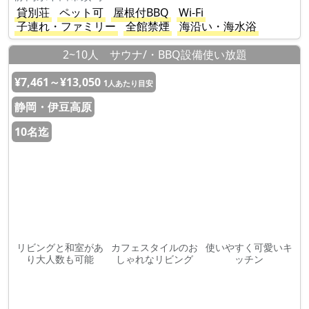
貸別荘
ペット可
屋根付BBQ
Wi-Fi
子連れ・ファミリー
全館禁煙
海沿い・海水浴
2~10人 サウナ/・BBQ設備使い放題
¥7,461～¥13,050
1人あたり目安
静岡・伊豆高原
10名迄
リビングと和室があ
カフェスタイルのお
使いやすく可愛いキ
り大人数も可能
しゃれなリビング
ッチン