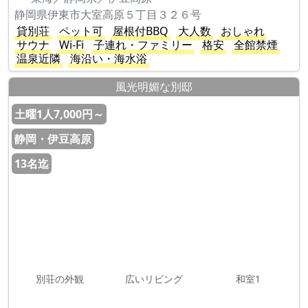
静岡県伊東市大室高原５丁目３２６号
貸別荘
ペット可
屋根付BBQ
大人数
おしゃれ
サウナ
Wi-Fi
子連れ・ファミリー
格安
全館禁煙
温泉近隣
海沿い・海水浴
風光明媚な別邸
土曜1人7,000円～
静岡・伊豆高原
13名迄
別荘の外観
広いリビング
和室1