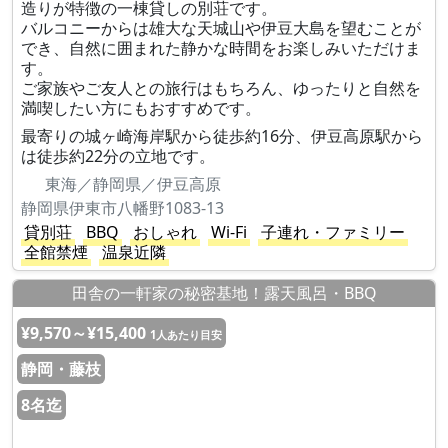
造りが特徴の一棟貸しの別荘です。
バルコニーからは雄大な天城山や伊豆大島を望むことが
でき、自然に囲まれた静かな時間をお楽しみいただけま
す。
ご家族やご友人との旅行はもちろん、ゆったりと自然を
満喫したい方にもおすすめです。
最寄りの城ヶ崎海岸駅から徒歩約16分、伊豆高原駅から
は徒歩約22分の立地です。
東海／静岡県／伊豆高原
静岡県伊東市八幡野1083-13
貸別荘
BBQ
おしゃれ
Wi-Fi
子連れ・ファミリー
全館禁煙
温泉近隣
田舎の一軒家の秘密基地！露天風呂・BBQ
¥9,570～¥15,400
1人あたり目安
静岡・藤枝
8名迄