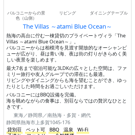
バルコニーからの景
リビング
ダイニングテーブル
色（山側）
The Villas ～atami Blue Ocean～
熱海の高台に佇む一棟貸切のプライベートヴィラ「The
Villas ～atami Blue Ocean～」。
バルコニーからは相模湾を見渡す開放的なオーシャンビ
ューが広がり、昼は青い海、夜は街の灯りがきらめく美
しい夜景を楽しめます。
最大7名まで宿泊可能な3LDKの広々とした空間は、ファ
ミリー旅行や友人グループでの滞在にも最適。
リビングやダイニングからも海を望むことができ、ゆっ
たりとした時間をお過ごしいただけます。
バルコニーにはBBQ設備を完備。
海を眺めながらの食事は、別荘ならではの贅沢なひとと
きです。
東海／静岡県／南熱海・多賀・網代
静岡県熱海市上多賀1045-176
貸別荘
ペット可
BBQ
温泉
Wi-Fi