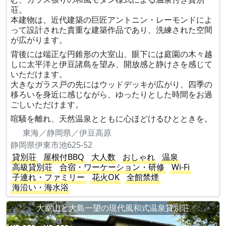
荘。
本建物は、近代建築の巨匠アントニン・レーモンドによ
って設計された貴重な建築作品であり、洗練された空間
が広がります。
背後には端正な円錐形の大室山、眼下には庭園の木々越
しに太平洋と伊豆諸島を望み、開放感と静けさを感じて
いただけます。
大きなガラス戸の先にはウッドデッキが広がり、四季の
移ろいを身近に感じながら、ゆったりとした時間をお過
ごしいただけます。
喧騒を離れ、天然温泉とともに心ほどけるひとときを。
東海／静岡県／伊豆高原
静岡県伊東市池625-52
貸別荘
屋根付BBQ
大人数
おしゃれ
温泉
高級貸別荘
合宿・ワーケーション・研修
Wi-Fi
子連れ・ファミリー
花火OK
全館禁煙
海沿い・海水浴
大室山と大島一望の現代風和式温泉貸別荘