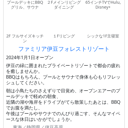
プールデッキにBBQ
２Fメインリビング
65インチTVでHulu,
グリル、サウナ
ダイニング
Disney+
2F フルサイズキッチ
１Fリビング
シックな1F主寝室
ン
ファミリア伊豆フォレストリゾート
2024年1月1日オープン
伊豆の緑に囲まれたプライベートリゾートで都会の疲れ
を癒しませんか。
BBQはもちろん、プールとサウナで身体も心もリフレッ
シュしてください。
朝は小鳥たちのさえずりで目覚め、オープンエアーのプ
ールデッキで軽めの朝食、
近隣の湖や海岸をドライブがてら散策したあとは、BBQ
でお腹を満たし、
午後はプールやサウナでのんびり過ごす、そんなマイペ
ースな休日はいかがでしょうか。
東海／静岡県／伊豆高原