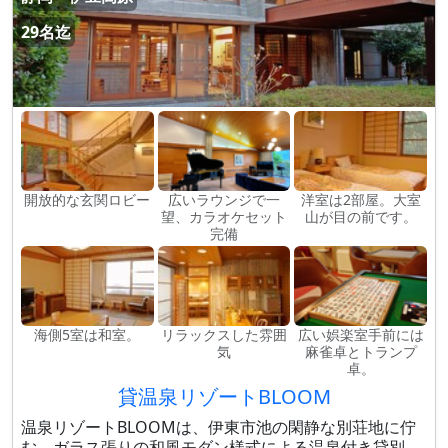
29名迄
開放的な玄関ロビー
広いラウンジで一
洋室は2部屋。大室
望、カラオケセット
山が目の前です。
完備
海側5室は和室。
リラックスした雰囲
広い娯楽室手前には
気
麻雀卓とトランプ
卓。
貸温泉リゾートBLOOM
温泉リゾートBLOOMは、伊東市池の閑静な別荘地に佇
む、ガラス張りの和風モダン様式による温泉付き貸別