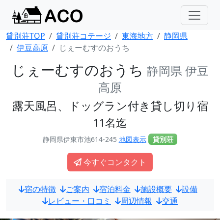
貸別荘TOP
貸別荘コテージ
東海地方
静岡県
伊豆高原
じぇーむすのおうち
じぇーむすのおうち
静岡県 伊豆
高原
露天風呂、ドッグラン付き貸し切り宿
11名迄
静岡県伊東市池614-245
地図表示
貸別荘
今すぐコンタクト
宿の特徴
ご案内
宿泊料金
施設概要
設備
レビュー・口コミ
周辺情報
交通