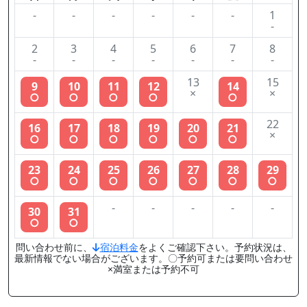
-
-
-
-
-
-
1
-
2
3
4
5
6
7
8
-
-
-
-
-
-
-
13
15
9
10
11
12
14
×
×
○
○
○
○
○
22
16
17
18
19
20
21
×
○
○
○
○
○
○
23
24
25
26
27
28
29
○
○
○
○
○
○
○
-
-
-
-
-
30
31
○
○
問い合わせ前に、
宿泊料金
をよくご確認下さい。予約状況は、
最新情報でない場合がございます。〇予約可または要問い合わせ
×満室または予約不可