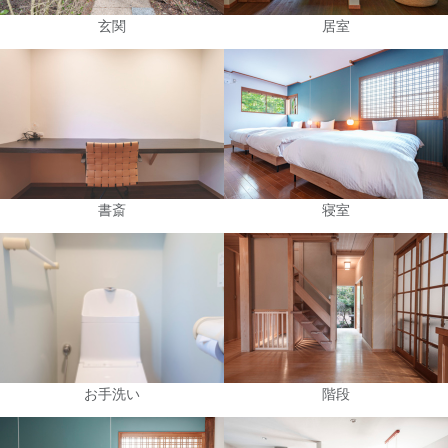
玄関
居室
書斎
寝室
お手洗い
階段