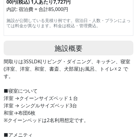
00円(税込) 1人あたり7,727円
内訳: 宿泊費 = 合計85,000円
施設が公開している見積り例です。宿泊日・人数・プランによっ
ては料金が異なります。料金は税込・管理費込。
施設概要
間取りは3SSLDK(リビング・ダイニング、キッチン、寝室
(洋室、洋室、和室、書斎、犬部屋)お風呂、トイレ☓２ で
す。
■寝室について
洋室 →クイーンサイズベッド１台
洋室 → シングルサイズベッド3台
和室→布団6枚
※クイーンベッドは2名利用想定です。
■アメニティ