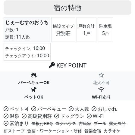
宿の特徴
じぇーむすのおうち
施設タイプ
戸数合計
駐車場
1
戸数:
貸別荘
1
5
戸
台
11
定員:
人迄
16:00
チェックイン:
10:00
チェックアウト:
KEY POINT
バーベキューOK
花火不可
ペットOK
Wi-Fiあり
ペット可
バーベキュー
大人数
おしゃれ
温泉
高級貸別荘
ドッグラン
Wi-Fi
素泊まり
屋根付BBQ
ログハウス
古民家
プール
露天風呂
薪ストーブ
合宿・ワーケーション・研修
音楽合宿
カラオケ