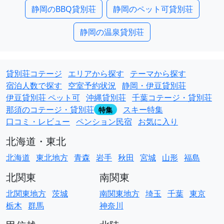
静岡のBBQ貸別荘
静岡のペット可貸別荘
静岡の温泉貸別荘
貸別荘コテージ
エリアから探す
テーマから探す
宿泊人数で探す
空室予約状況
静岡・伊豆貸別荘
伊豆貸別荘 ペット可
沖縄貸別荘
千葉コテージ・貸別荘
那須のコテージ・貸別荘
スキー特集
特集
口コミ・レビュー
ペンション民宿
お気に入り
北海道・東北
北海道
東北地方
青森
岩手
秋田
宮城
山形
福島
北関東
南関東
北関東地方
茨城
南関東地方
埼玉
千葉
東京
栃木
群馬
神奈川