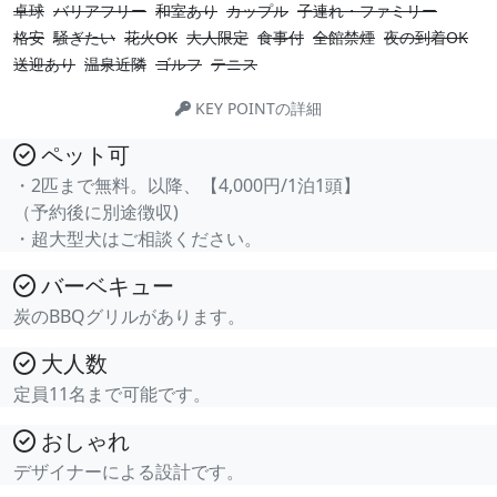
卓球
バリアフリー
和室あり
カップル
子連れ・ファミリー
格安
騒ぎたい
花火OK
大人限定
食事付
全館禁煙
夜の到着OK
送迎あり
温泉近隣
ゴルフ
テニス
KEY POINTの詳細
ペット可
・2匹まで無料。以降、【4,000円/1泊1頭】
（予約後に別途徴収)
・超大型犬はご相談ください。
バーベキュー
炭のBBQグリルがあります。
大人数
定員11名まで可能です。
おしゃれ
デザイナーによる設計です。