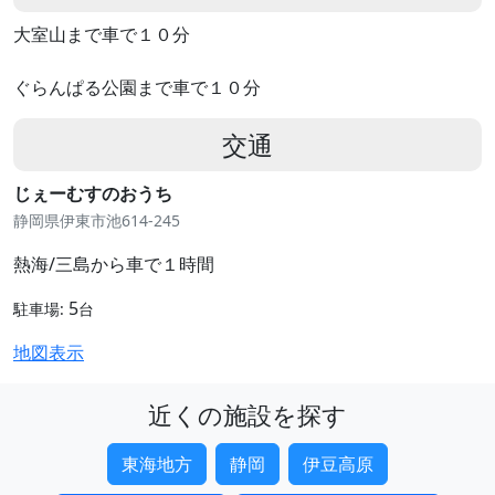
大室山まで車で１０分
ぐらんぱる公園まで車で１０分
交通
じぇーむすのおうち
静岡県伊東市池614-245
熱海/三島から車で１時間
5
駐車場:
台
地図表示
近くの施設を探す
東海地方
静岡
伊豆高原