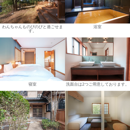
わんちゃんものびのびと過ごせま
浴室
す。
寝室
洗面台は2つご用意しております。