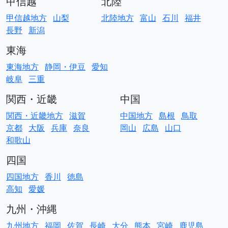
甲信越
北陸
甲信越地方
山梨
北陸地方
富山
石川
福井
長野
新潟
東海
東海地方
静岡・伊豆
愛知
岐阜
三重
関西・近畿
中国
関西・近畿地方
滋賀
中国地方
島根
鳥取
京都
大阪
兵庫
奈良
岡山
広島
山口
和歌山
四国
四国地方
香川
徳島
高知
愛媛
九州・沖縄
九州地方
福岡
佐賀
長崎
大分
熊本
宮崎
鹿児島