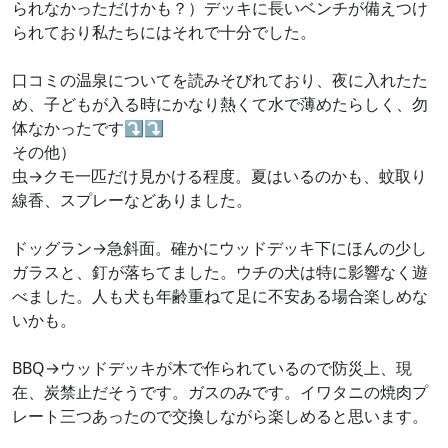
られなかっただけかも？）デッキに長いベンチが備えつけ
られており私たちにはそれで十分でした。
口コミの温泉についてを読みそびれており、夜に入れたた
め、子どもが入る時にかなり熱くて水で薄めたらしく、勿
体なかったです⤵︎⤵︎
その他）
虫→クモ一匹だけ見かける程度。夏はいるのかも、蚊取り
線香、スプレーなどありました。
ドッグラン→急斜面。確かにウッドデッキ下にほんの少し
ガラスと、釘が落ちてました。ウチの犬は特に影響なく遊
べました。人も犬も年齢重ねて足に不安ある場合楽しめな
いかも。
BBQ→ウッドデッキが木で作られているので防災上、現
在、炭禁止だそうです。ガスのみです。イワタニの焼肉プ
レート三つあったので交換しながら楽しめると思います。