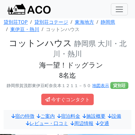
貸別荘TOP
貸別荘コテージ
東海地方
静岡県
東伊豆・熱川
コットンハウス
コットンハウス
静岡県 大川・北
川・熱川
海一望！ドッグラン
8名迄
静岡県賀茂郡東伊豆町奈良本１２１１－５０
地図表示
貸別荘
今すぐコンタクト
宿の特徴
ご案内
宿泊料金
施設概要
設備
レビュー・口コミ
周辺情報
交通