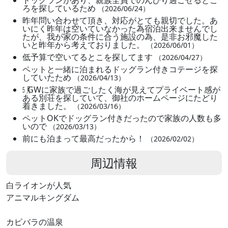
ドッグランがあり、親族全員でのんびり過ごせるとこ
ろを探しているため
（2026/06/24）
昨年問い合わせて頂き、対応がとても親切でした。あ
いにく昨年は空いていなかった為宿泊出来ませんでし
たが、我が家の条件に合う施設の為、是非お邪魔した
いと昨年から考えておりました。
（2026/06/01）
低予算で空いてるとこを探してます
（2026/04/27）
ペットと一緒に泊まれるドッグラン付きコテージを探
していたため
（2026/04/13）
㋄GWに家族で過ごしたく海が見えてプライベート感が
ある別荘を探していて、御社のホームページにたどり
着きました。
（2026/03/16）
ペットOKでドッグラン付きだったので家族の人数も多
いので
（2026/03/13）
前にも泊まって最高だったから！
（2026/02/02）
周辺情報
白ライオンが人気
アニマルキングダム
カピバラの温泉