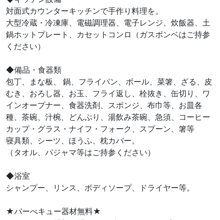
対面式カウンターキッチンで手作り料理を。
大型冷蔵・冷凍庫、電磁調理器、電子レンジ、炊飯器、土
鍋ホットプレート、カセットコンロ（ガスボンベはご持参
ください）
◆備品・食器類
包丁、まな板、 鍋、フライパン、ボール、菜箸、ざる、皮
むき、おろし器、お玉、フライ返し、栓抜き、缶切り、ワ
インオープナー、食器洗剤、スポンジ、布巾等、お皿各
種、茶碗、汁椀、どんぶり、湯飲み茶碗、急須、コーヒー
カップ・グラス・ナイフ・フォーク、スプーン、箸等
寝具類、シーツ、ほうふ、枕カバー。
（タオル、パジャマ等はご持参ください）
◆浴室
シャンプー、リンス、ボディソープ、ドライヤー等。
★バーべキュー器材無料★