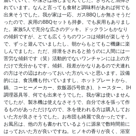
届いていて、不潔さは感じませんでした。きちんと清掃さ
れています。なんと言っても食材と調味料があれば何でも
出来そうでした。我が家は一応、ガスBBQしか無さそうだ
ったので、炭用のBBQセットも持参。でも炭用もありまし
た。家族5人で充分な広さのデッキ。ドックランもかなり
の傾斜ですが、とても広くうちのワンコは傾斜が楽しそう
で、ずっと遊んでいましたし、朝からもとてもご機嫌に楽
しんでました。ただ、排泄をされると拾うのに人間には一
苦労な傾斜です（笑）活動的でないワンチャンには上の方
だけで充分かもです。傾斜、段差がかなりあるので犬連れ
の方はその辺はわかっておいた方がいいと思います。設備
的には、食洗機も付いていますし、ホットプレートから、
鍋、コーヒーメーカー、炊飯器(5号炊き)、トースター、IH
調理器具等、何でも出来そうでした。我が家は使いません
でしたが、製氷機は使えなさそうで、自分で水を張って作
るものがあっただけなので、氷を使われる方は購入してお
いた方が良さそうでした。お布団も綺麗で良かったです。
お風呂は、他の方も書かれているように源泉で数時間前に
はっておいた方が良いですね。ヒノキの香りが良く、浴室