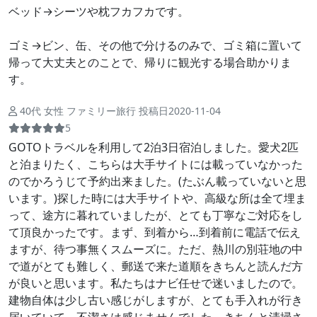
ベッド→シーツや枕フカフカです。
ゴミ→ビン、缶、その他で分けるのみで、ゴミ箱に置いて
帰って大丈夫とのことで、帰りに観光する場合助かりま
す。
40代 女性 ファミリー旅行 投稿日2020-11-04
5
GOTOトラベルを利用して2泊3日宿泊しました。愛犬2匹
と泊まりたく、こちらは大手サイトには載っていなかった
のでかろうじて予約出来ました。(たぶん載っていないと思
います。)探した時には大手サイトや、高級な所は全て埋ま
って、途方に暮れていましたが、とても丁寧なご対応をし
て頂良かったです。まず、到着から…到着前に電話で伝え
ますが、待つ事無くスムーズに。ただ、熱川の別荘地の中
で道がとても難しく、郵送で来た道順をきちんと読んだ方
が良いと思います。私たちはナビ任せで迷いましたので。
建物自体は少し古い感じがしますが、とても手入れが行き