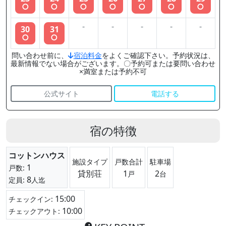
○
○
○
○
○
○
○
-
-
-
-
-
30
31
○
○
問い合わせ前に、
宿泊料金
をよくご確認下さい。予約状況は、
最新情報でない場合がございます。〇予約可または要問い合わせ
×満室または予約不可
公式サイト
電話する
宿の特徴
コットンハウス
施設タイプ
戸数合計
駐車場
1
戸数:
貸別荘
1
2
戸
台
8
定員:
人迄
15:00
チェックイン:
10:00
チェックアウト: