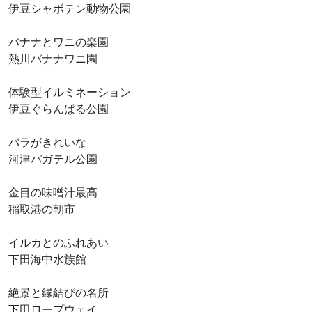
伊豆シャボテン動物公園
バナナとワニの楽園
熱川バナナワニ園
体験型イルミネーション
伊豆ぐらんぱる公園
バラがきれいな
河津バガテル公園
金目の味噌汁最高
稲取港の朝市
イルカとのふれあい
下田海中水族館
絶景と縁結びの名所
下田ロープウェイ