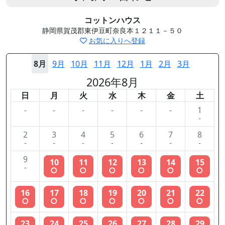
コットンハウス
静岡県賀茂郡東伊豆町奈良本１２１１－５０
お気に入りへ登録
8月
9月
10月
11月
12月
1月
2月
3月
2026年8月
日
月
火
水
木
金
土
-
-
-
-
-
-
1
-
2
3
4
5
6
7
8
-
-
-
-
-
-
-
9
10
11
12
13
14
15
-
○
○
○
○
○
○
16
17
18
19
20
21
22
○
○
○
○
○
○
○
23
24
25
26
27
28
29