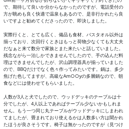
GW前一ヶ月切るか切らないかでギリギリで予約できたの
で、期待して良いか分からなかったのですが、電話受付の
方が眺めも良く快適で温泉もあるので、是非行かれたら良
いですよと勧めてくださったので、即決しました。
実際行くと、とても広く、備品も食材、バスタオル以外は
揃っており、次回行くときはもっと荷物少なくても大丈夫
だなぁと来て数分で家族とまた来たいと話していました。
残念ながら一泊しかできませんでしたので、手の込んだ料
理はできませんでしたが、沢山調理器具が揃っていました
ので、BBQだけでなく色々作ってみたいです。鍋は、多少
焦げた色してますが、高級なAm○○yの多層鍋なので、朝
食などには使わせてもらいました。
人数が3人と犬でしたので、ウッドデッキのテーブルは十
分でしたが、4人以上であればテーブル少ないかもしれま
せん。もう一つ同じ丸テーブルがウッドデッキにしまわれ
てましたが、畳まれており使えるかは人数多い方は聞かれ
たほうが良さそうです。椅子は無かったのですが（見つけ