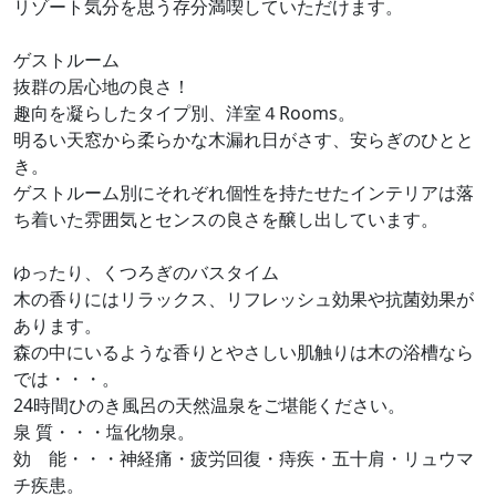
リゾート気分を思う存分満喫していただけます。
ゲストルーム
抜群の居心地の良さ！
趣向を凝らしたタイプ別、洋室４Rooms。
明るい天窓から柔らかな木漏れ日がさす、安らぎのひとと
き。
ゲストルーム別にそれぞれ個性を持たせたインテリアは落
ち着いた雰囲気とセンスの良さを醸し出しています。
ゆったり、くつろぎのバスタイム
木の香りにはリラックス、リフレッシュ効果や抗菌効果が
あります。
森の中にいるような香りとやさしい肌触りは木の浴槽なら
では・・・。
24時間ひのき風呂の天然温泉をご堪能ください。
泉 質・・・塩化物泉。
効 能・・・神経痛・疲労回復・痔疾・五十肩・リュウマ
チ疾患。