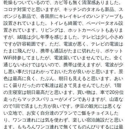
乾燥もついているので、カビ等も無く清潔感ありました。
コロナ対策でと思いますが、キッチンのタオルも新品、ス
ポンジも新品で、各箇所にキレイキレイのハンドソープも
設置されていました。トイレも綺麗で、ペーパータオル設
置されています。リビングは、ホットカーペットもありま
すが、絨毯は少し年季を感じました。テレビは少し小さめ
ですが許容範囲です。ただ、電波が悪く、テレビの電波は
たまに飛んだり、携帯も通話がたまに切れたり、ポケット
WiFi持参してましたが、電波届いていませんでした。全く
通じないわけではないので、携帯は使えますが、電波が少
し悪い事だけはわかっておいた方が良いかと思います。景
色は最高に良く、たぶん、朝日も見えると思います。あい
にく曇りだったので私達は起きて見ませんでしたが、1階
の主寝室は朝日最高だと思います。買い物は、車で20分位
走ったらマックスバリューがメインでありますが、山道な
ので1回で済ました方が良いです。伊豆の観光には悪くな
い立地で、お安く自分達のプランでご飯をチョイスした
り、ワンコ連れには気を使わず、楽しい宿泊施設だと思い
ます。もちろんワンコ連れで無くてものんびりするには最