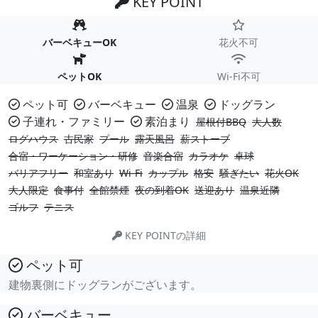
KEY POINT
バーベキューOK
花火不可
ペットOK
Wi-Fi不可
ペット可
バーベキュー
温泉
ドッグラン
子連れ・ファミリー
素泊まり
屋根付BBQ
大人数
ログハウス
古民家
プール
露天風呂
薪ストーブ
合宿・ワーケーション・研修
音楽合宿
カラオケ
卓球
バリアフリー
和室あり
Wi-Fi
カップル
格安
騒ぎたい
花火OK
大人限定
食事付
全館禁煙
夜の到着OK
送迎あり
温泉近隣
ゴルフ
テニス
KEY POINTの詳細
ペット可
建物裏側にドッグランがございます。
バーベキュー