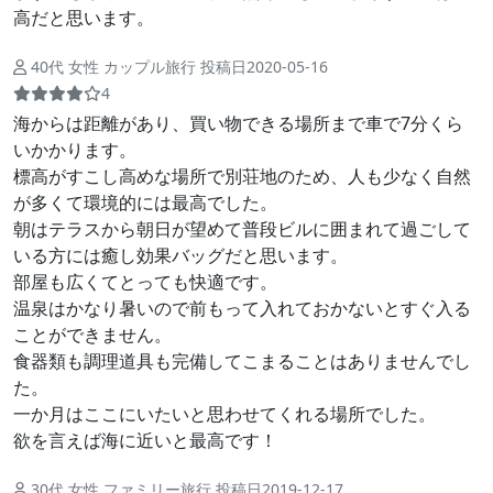
高だと思います。
40代 女性 カップル旅行 投稿日2020-05-16
4
海からは距離があり、買い物できる場所まで車で7分くら
いかかります。
標高がすこし高めな場所で別荘地のため、人も少なく自然
が多くて環境的には最高でした。
朝はテラスから朝日が望めて普段ビルに囲まれて過ごして
いる方には癒し効果バッグだと思います。
部屋も広くてとっても快適です。
温泉はかなり暑いので前もって入れておかないとすぐ入る
ことができません。
食器類も調理道具も完備してこまることはありませんでし
た。
一か月はここにいたいと思わせてくれる場所でした。
欲を言えば海に近いと最高です！
30代 女性 ファミリー旅行 投稿日2019-12-17