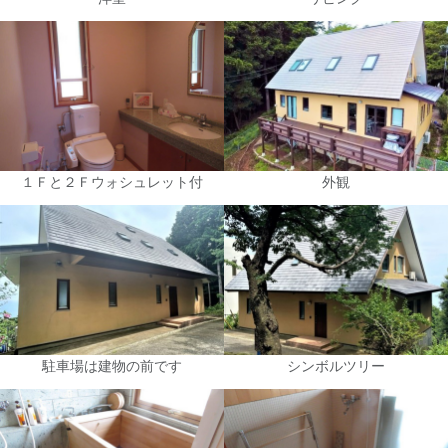
１Ｆと２Ｆウォシュレット付
外観
駐車場は建物の前です
シンボルツリー