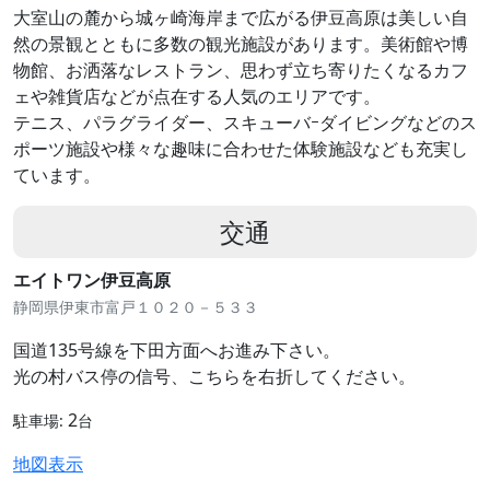
大室山の麓から城ヶ崎海岸まで広がる伊豆高原は美しい自
然の景観とともに多数の観光施設があります。美術館や博
物館、お洒落なレストラン、思わず立ち寄りたくなるカフ
ェや雑貨店などが点在する人気のエリアです。
テニス、パラグライダー、スキューバｰダイビングなどのス
ポーツ施設や様々な趣味に合わせた体験施設なども充実し
ています。
交通
エイトワン伊豆高原
静岡県伊東市富戸１０２０－５３３
国道135号線を下田方面へお進み下さい。
光の村バス停の信号、こちらを右折してください。
2
駐車場:
台
地図表示