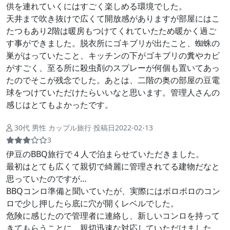
供を連れていくにはすごく楽しめる環境でした。
天井まで吹き抜けで広くて開放感がありますが部屋にはこ
たつもあり2階は暖房もつけてくれていたため暖かく過ご
す事ができました。脱衣所にゴキブリが出たこと、蜘蛛の
巣がはっていたこと、キッチンの下がゴキブリの糞やカビ
がすごく、至る所に殺虫剤のスプレーが何個も置いてあっ
たのでそこが残念でした。あとは、二階の奥の部屋の豆電
球をつけていただけたらいいなと思います。管理人さんの
感じはとてもよかったです。
30代 男性 カップル旅行 投稿日2022-02-13
3
伊豆のBBQ旅行で４人で泊まらせていただきました。
最初はとても広くて親切で綺麗に管理されてる建物だなと
思っていたのですが…
BBQコンロ準備と聞いていたが、実際にはボロボロのコン
ロで少し押したら底に穴が開くレベルでした。
危険に感じたので管理者に連絡し、新しいコンロを持って
きてもらうことに。親切迅速な対応していただけました