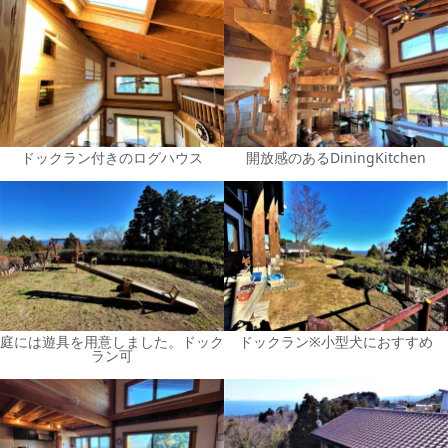
ドックラン付きのログハウス
開放感のあるDiningKitchen
庭には遊具を用意しました。ドック
ドックラン※小型犬におすすめ
ラン可