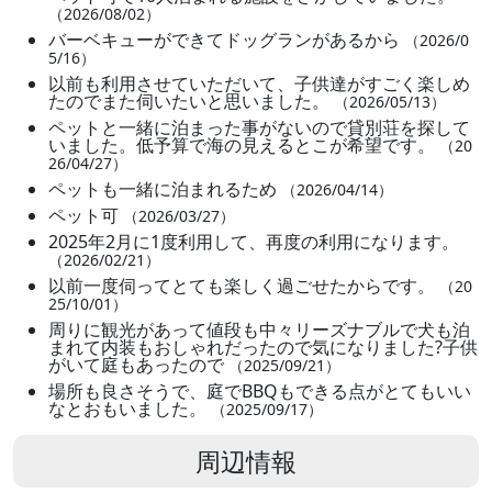
（2026/08/02）
バーベキューができてドッグランがあるから
（2026/0
5/16）
以前も利用させていただいて、子供達がすごく楽しめ
たのでまた伺いたいと思いました。
（2026/05/13）
ペットと一緒に泊まった事がないので貸別荘を探して
いました。低予算で海の見えるとこが希望です。
（20
26/04/27）
ペットも一緒に泊まれるため
（2026/04/14）
ペット可
（2026/03/27）
2025年2月に1度利用して、再度の利用になります。
（2026/02/21）
以前一度伺ってとても楽しく過ごせたからです。
（20
25/10/01）
周りに観光があって値段も中々リーズナブルで犬も泊
まれて内装もおしゃれだったので気になりました?子供
がいて庭もあったので
（2025/09/21）
場所も良さそうで、庭でBBQもできる点がとてもいい
なとおもいました。
（2025/09/17）
周辺情報