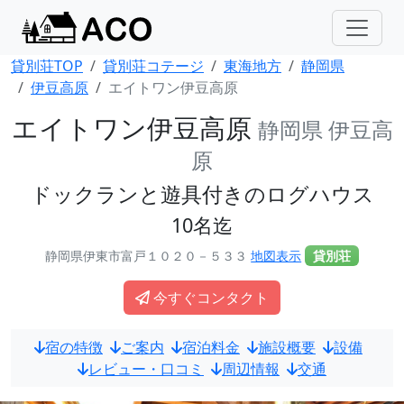
貸別荘TOP
貸別荘コテージ
東海地方
静岡県
伊豆高原
エイトワン伊豆高原
エイトワン伊豆高原
静岡県 伊豆高
原
ドックランと遊具付きのログハウス
10名迄
静岡県伊東市富戸１０２０－５３３
地図表示
貸別荘
今すぐコンタクト
宿の特徴
ご案内
宿泊料金
施設概要
設備
レビュー・口コミ
周辺情報
交通