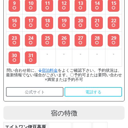
9
10
11
12
13
14
15
○
○
○
○
○
○
○
16
17
18
19
20
21
22
○
○
○
○
○
○
○
23
24
25
26
27
28
29
○
○
○
○
○
○
○
-
-
-
-
-
30
31
○
○
問い合わせ前に、
宿泊料金
をよくご確認下さい。予約状況は、
最新情報でない場合がございます。〇予約可または要問い合わせ
×満室または予約不可
公式サイト
電話する
宿の特徴
エイトワン伊豆高原