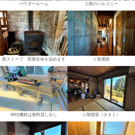
パウダールーム
２階のバルコニー
薪ストーブ 部屋全体を温めます
１階通路
BBQ機材は無料貸し出し
１階寝室（タタミ）