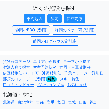
近くの施設を探す
東海地方
静岡
伊豆高原
静岡のBBQ貸別荘
静岡のペット可貸別荘
静岡のログハウス貸別荘
貸別荘コテージ
エリアから探す
テーマから探す
宿泊人数で探す
空室予約状況
静岡・伊豆貸別荘
伊豆貸別荘 ペット可
沖縄貸別荘
千葉コテージ・貸別荘
那須のコテージ・貸別荘
スキー特集
特集
口コミ・レビュー
ペンション民宿
お気に入り
北海道・東北
北海道
東北地方
青森
岩手
秋田
宮城
山形
福島