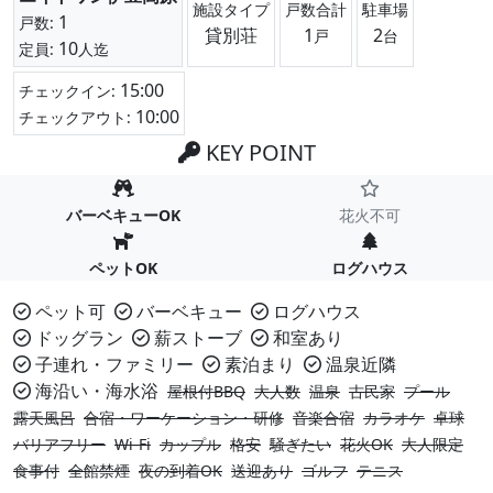
施設タイプ
戸数合計
駐車場
1
戸数:
貸別荘
1
2
戸
台
10
定員:
人迄
15:00
チェックイン:
10:00
チェックアウト:
KEY POINT
バーベキューOK
花火不可
ペットOK
ログハウス
ペット可
バーベキュー
ログハウス
ドッグラン
薪ストーブ
和室あり
子連れ・ファミリー
素泊まり
温泉近隣
海沿い・海水浴
屋根付BBQ
大人数
温泉
古民家
プール
露天風呂
合宿・ワーケーション・研修
音楽合宿
カラオケ
卓球
バリアフリー
Wi-Fi
カップル
格安
騒ぎたい
花火OK
大人限定
食事付
全館禁煙
夜の到着OK
送迎あり
ゴルフ
テニス