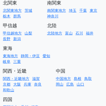
北関東
南関東
北関東地方
茨城
南関東地方
埼玉
千葉
東京
栃木
群馬
神奈川
甲信越
北陸
甲信越地方
山梨
北陸地方
富山
石川
福井
長野
新潟
東海
東海地方
静岡・伊豆
愛知
岐阜
三重
関西・近畿
中国
関西・近畿地方
滋賀
中国地方
島根
鳥取
京都
大阪
兵庫
奈良
岡山
広島
山口
和歌山
四国