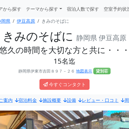
アから探す
テーマから探す
宿泊人数で探す
空室予約状
静岡県
伊豆高原
きみのそばに
きみのそばに
静岡県 伊豆高原
悠久の時間を大切な方と共に・・
15名迄
静岡県伊東市吉田８９７－２６
地図表示
貸別荘
今すぐコンタクト
ご案内
宿泊料金
施設概要
設備
レビュー・口コミ
周