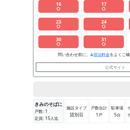
16
17
○
○
23
24
○
○
30
31
○
○
問い合わせ前に、
宿泊料金
をよくご確
公式サイト
きみのそばに
施設タイプ
戸数合計
駐車場
1
戸数:
貸別荘
1
5
戸
台
15
定員:
人迄