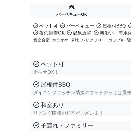
バーベキューOK
ペット可
バーベキュー
屋根付BBQ
夜の到着OK
温泉近隣
海沿い・海水
音楽合宿
カラオケ
卓球
バリアフリー
カップル
騒
ペット可
大型犬OK！
屋根付BBQ
ダイニングキッチン隣接のウッドデッキは屋根
和室あり
リビング隣接の和室がございます。
子連れ・ファミリー