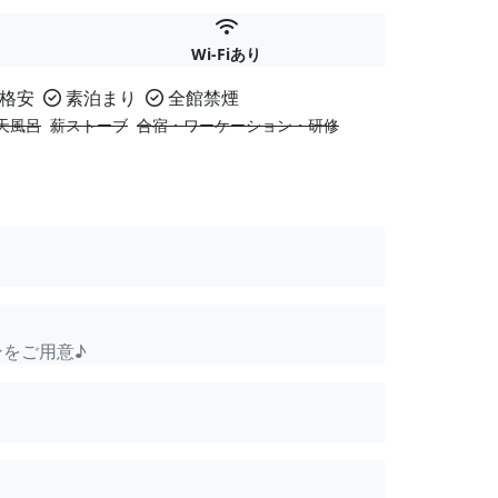
Wi-Fiあり
格安
素泊まり
全館禁煙
天風呂
薪ストーブ
合宿・ワーケーション・研修
ンをご用意♪