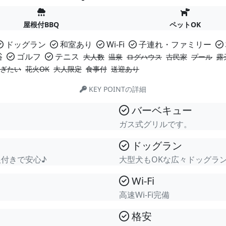
屋根付BBQ
ペットOK
ドッグラン
和室あり
Wi-Fi
子連れ・ファミリー
浴
ゴルフ
テニス
大人数
温泉
ログハウス
古民家
プール
露
ぎたい
花火OK
大人限定
食事付
送迎あり
KEY POINTの詳細
バーベキュー
ガス式グリルです。
ドッグラン
付きで安心♪
大型犬もOKな広々ドッグラ
Wi-Fi
高速Wi-Fi完備
格安