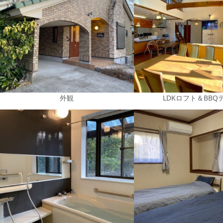
外観
LDKロフト＆BBQ