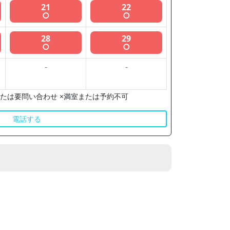
21
22
○
○
28
29
○
○
-
-
たは要問い合わせ ×満室または予約不可
電話する