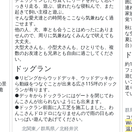
チェックインしたら直ぐにリードを外して思い
囲
っきり走る、遊ぶ、疲れたらな寝転んで、また
連
起きて飼い主様と遊ぶ。
家
そんな愛犬達との時間をここなら気兼ねなく過
覚
ごせます。
​
他の人、犬、車とも会うことはめったにありま
な
せんので、周りに気兼ねなくみんなで吠えても
。
夏
大丈夫。
台
大型犬さんも、小型犬さんも、ひとりでも、複
数のお友達とも兄弟とも自由に過ごしてくださ
い。
約
ドッグラン
フ
遊
●リビングからウッドデッキ、ウッドデッキか
い
の景
ら動線をつなぐことが出来る広さ115坪のドック
遮
癒
ランが有ります。
て
●デッキからドックランにはゲートを閉じてわ
んこさんが出られないようにも出来ます。
●ドックラン前面に人工芝を施工しました。わ
群
んこさんドロドロになりませんので雨の日もめ
コ
いっぱい遊んであげてください。
Wi
北関東／群馬県／北軽井沢
温