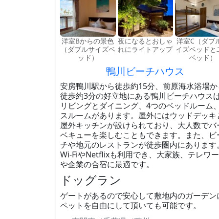
洋室Bからの景色
夜になるとおしゃ
洋室C（ダブ
（ダブルサイズベ
れにライトアップ
イズベッドと
ッド）
ベッド）
鴨川ビーチハウス
安房鴨川駅から徒歩約15分、前原海水浴場か
徒歩約3分の好立地にある鴨川ビーチハウス
リビングとダイニング、4つのベッドルーム
スルームがあります。屋外にはウッドデッキ
屋外キッチンが設けられており、大人数でバ
ベキューを楽しむこともできます。また、ビ
チや地元のレストランが徒歩圏内にあります
Wi-FiやNetflixも利用でき、大家族、テレワ
や企業の合宿に最適です。
ドッグラン
ゲートがあるので安心して敷地内のガーデン
ペットを自由にして頂いても可能です。