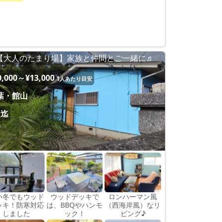
【大人のたまり場】家族と仲間とご一緒に♬
0,000～¥13,000
1人あたり目安
葉・館山
名迄
い冬でもウッド
ウッドデッキで
ロンハーマン風
ッキ！防寒対応
は、BBQやハンモ
（西海岸風）なリ
しました
ック！
ビング♪