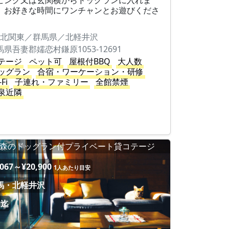
ビング又は玄関横からドッグランに入れま
。お好きな時間にワンチャンとお遊びくださ
。
北関東／群馬県／北軽井沢
馬県吾妻郡嬬恋村鎌原1053-12691
テージ
ペット可
屋根付BBQ
大人数
ッグラン
合宿・ワーケーション・研修
-Fi
子連れ・ファミリー
全館禁煙
泉近隣
森のドッグラン付プライベート貸コテージ
,067～¥20,900
1人あたり目安
馬・北軽井沢
名迄