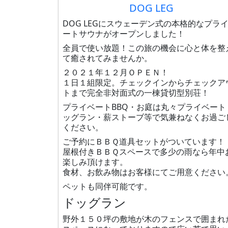
DOG LEG
DOG LEGにスウェーデン式の本格的なプラ
ートサウナがオープンしました！
全員で使い放題！この旅の機会に心と体を整
て癒されてみませんか。
２０２１年１２月ＯＰＥＮ！
１日１組限定。チェックインからチェックア
トまで完全非対面式の一棟貸切型別荘！
プライベートBBQ・お庭は丸々プライベート
ッグラン・薪ストーブ等で気兼ねなくお過ご
ください。
ご予約にＢＢＱ道具セットがついています！
屋根付きＢＢＱスペースで多少の雨なら年中
楽しみ頂けます。
食材、お飲み物はお客様にてご用意ください
ペットも同伴可能です。
ドッグラン
野外１５０坪の敷地が木のフェンスで囲まれ