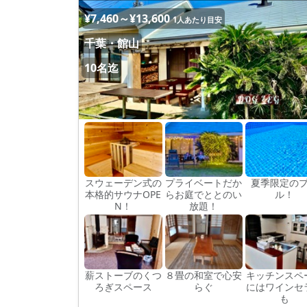
¥7,460～¥13,600
1人あたり目安
千葉・館山
10名迄
スウェーデン式の
プライベートだか
夏季限定の
本格的サウナOPE
らお庭でととのい
ル！
N！
放題！
薪ストーブのくつ
８畳の和室で心安
キッチンスペ
ろぎスペース
らぐ
にはワインセ
も