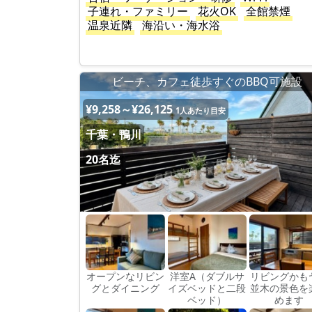
子連れ・ファミリー
花火OK
全館禁煙
温泉近隣
海沿い・海水浴
ビーチ、カフェ徒歩すぐのBBQ可施設
¥9,258～¥26,125
1人あたり目安
千葉・鴨川
20名迄
オープンなリビン
洋室A（ダブルサ
リビングかも
グとダイニング
イズベッドと二段
並木の景色を
ベッド）
めます