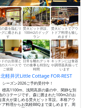
面の森を臨むリ
焚火ピット併設、
焚火ピットでアウ
ングに癒されま
100m2のドッグ
トドア料理も愉し
す
ラン
めます！
ッドのお部屋と
日常を離れデッキ
キッチンには食器
敷のスペースで
での食事も特別な
や調理器具揃って
ご就寝
時間
います
北軽井沢Little Cottage FOR-REST
 シーズン2026ご予約受付中！
 標高1100m、浅間高原の森の中、閑静な別
地のコテージです。​森に囲まれた100m2のお
は直火が楽しめる焚火ピット常設。本格アウ
ドア料理からお気軽BBQまで楽しめます。周