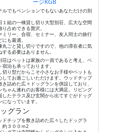
ージKGB
テルでもペンションでもないあなただけの別
日１組の一棟貸し切り大型別荘、広大な空間
独り占めできる贅沢。
ァミリー、合宿、セミナー、友人同士の旅行
どにも最適。
棟丸ごと貸し切りですので、他の滞在者に気
ねする必要はありません。
別荘はペットは家族の一員であると考え、ペ
ト宿泊も承っております。
し切り型だからこそ小さなお子様やペットも
心してお過ごしいただけます。ウッドチップ
敷き詰めた広々ドッグランを併設しており、
ンちゃん連れのお客様には大満足。リビング
面したテラス及び玄関から出てすぐがドッグ
ンになっています。
ドッグラン
ッドチップを敷き詰めた広々したドッグラ
。約３００ｍ2