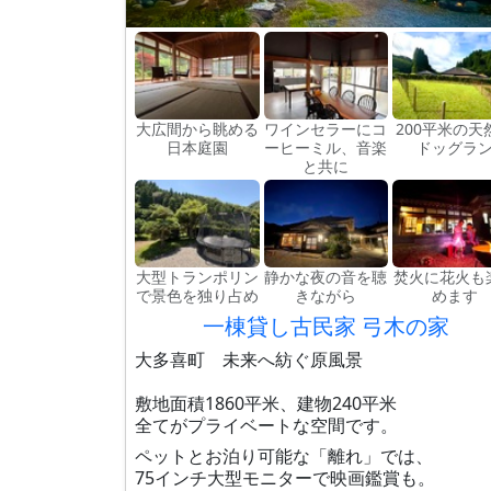
大広間から眺める
ワインセラーにコ
200平米の天
日本庭園
ーヒーミル、音楽
ドッグラ
と共に
大型トランポリン
静かな夜の音を聴
焚火に花火も
で景色を独り占め
きながら
めます
一棟貸し古民家 弓木の家
大多喜町 未来へ紡ぐ原風景
敷地面積1860平米、建物240平米
全てがプライベートな空間です。
ペットとお泊り可能な「離れ」では、
75インチ大型モニターで映画鑑賞も。