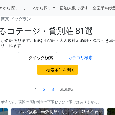
アから探す
テーマから探す
宿泊人数で探す
空室予約状
関東 ドッグラン
コテージ・貸別荘 81選
1軒あります。BBQ可77軒・大人数対応39軒・温泉付き3軒と充
走り回れます。
クイック検索
カテゴリ検索
検索条件を開く
1
2
3
地図表示
参考値です。実際の宿泊料金の下限および上限ではありません。
コスパ抜群！頭数制限なし、ペット料金不要