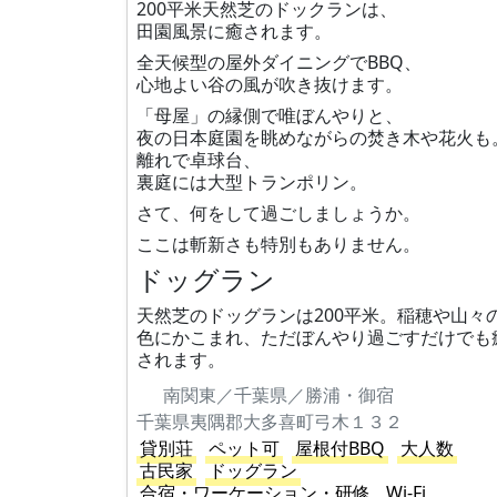
200平米天然芝のドックランは、
田園風景に癒されます。
全天候型の屋外ダイニングでBBQ、
心地よい谷の風が吹き抜けます。
「母屋」の縁側で唯ぼんやりと、
夜の日本庭園を眺めながらの焚き木や花火も
離れで卓球台、
裏庭には大型トランポリン。
さて、何をして過ごしましょうか。
ここは斬新さも特別もありません。
ドッグラン
天然芝のドッグランは200平米。稲穂や山々
色にかこまれ、ただぼんやり過ごすだけでも
されます。
南関東／千葉県／勝浦・御宿
千葉県夷隅郡大多喜町弓木１３２
貸別荘
ペット可
屋根付BBQ
大人数
古民家
ドッグラン
合宿・ワーケーション・研修
Wi-Fi