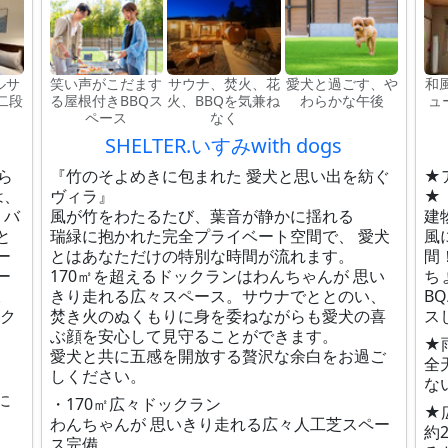
ルサ
笑い声がこだます
サウナ、焚火、花
愛犬と過ごす、や
和
二段
る屋根付きBBQス
火、BBQを気兼ね
わらかな午後
ュ
ペース
なく
SHELTER.いすみwith dogs
ら
『竹のそよめきに包まれた 愛犬と思い出を紡ぐ
★
は、
ヴィラ』
★
、バ
風が竹をわたるたび、葉音が静かに揺れる
建
と
瑞緑に抱かれた完全プライベート空間で、 愛犬
風
ー
とはあなただけの特別な時間が流れます。
間
ー
170㎡を超えるドックランはわんちゃんが 思い
ち
。
きり走れる広々スペース。サウナでととのい、
B
ーク
焚き火のぬくもりに身を委ねながらも愛犬の喜
ス
ぶ顔を安心して見守ることができます。
★
愛犬と共に五感を開放する贅沢な余白をお過ご
全
しください。
な
に
・170㎡広々ドックラン
★
わんちゃんが 思いきり走れる広々人工芝スペー
約
ス完備