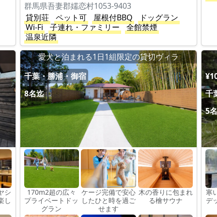
群馬県吾妻郡嬬恋村1053-9403
貸別荘
ペット可
屋根付BBQ
ドッグラン
Wi-Fi
子連れ・ファミリー
全館禁煙
温泉近隣
愛犬と泊まれる1日1組限定の貸切ヴィラ
千葉・勝浦・御宿
¥1
8名迄
千
5
ヤシ
170m2超の広々
ケージ完備で安心
木の香りに包まれ
寒
楽し
プライベートドッ
したひと時を過ご
る檜サウナ
デ
グラン
せます