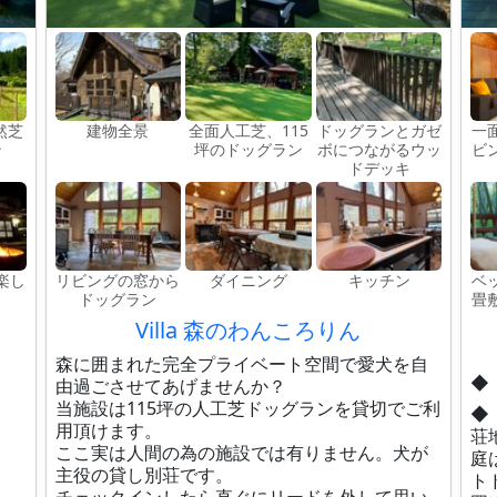
然芝
建物全景
全面人工芝、115
ドッグランとガゼ
一
ン
坪のドッグラン
ボにつながるウッ
ビ
ドデッキ
楽し
リビングの窓から
ダイニング
キッチン
ベ
ドッグラン
畳
Villa 森のわんころりん
森に囲まれた完全プライベート空間で愛犬を自
◆
由過ごさせてあげませんか？
当施設は115坪の人工芝ドッグランを貸切でご利
◆
用頂けます。
荘
ここ実は人間の為の施設では有りません。犬が
庭
主役の貸し別荘です。
ト