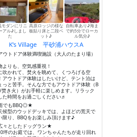
風モダンにリニ
高原ロッジの様な
自転車あり♪海ま
ーアル♪しまし
板貼り床と二段ベ
で約5分でローカ
た
ット♪
ル気分♪
K’s Village 平砂浦ハウスA
アウトドア体験満喫施設（大人のたまり場）
物よりも、空気感重視！
に吹かれて、焚火を眺めて、くつろげる空
！アウトドア体験はしたいけど、テント泊は
ょっと苦手。そんな方でもアウトドア体験（B
Q/焚き火）がお手軽に楽しめます。リラック
した時間をお過ごしください♬
雨でもBBQ◎★
天候型のウッドデッキでは、よほどの荒天で
い限り、BBQをお楽しみ頂けます♪
広々としたドッグラン★
20坪のお庭では、ワンちゃんたちが走り回れ