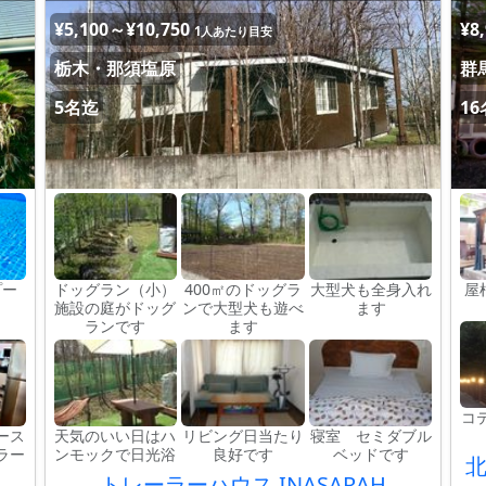
¥5,100～¥10,750
¥8
1人あたり目安
栃木・那須塩原
群
5名迄
1
プー
ドッグラン（小）
400㎡のドッグラ
大型犬も全身入れ
屋
施設の庭がドッグ
ンで大型犬も遊べ
ます
ランです
ます
コ
ース
天気のいい日はハ
リビング日当たり
寝室 セミダブル
ラー
ンモックで日光浴
良好です
ベッドです
トレーラーハウス INASARAH