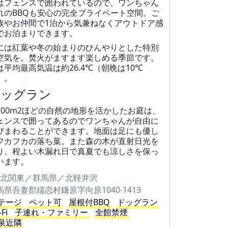
はフェンスで囲われているので、ワンちゃん
れのBBQも安心の完全プライベート空間。ご
族やお仲間で1泊から気兼ねなく​アウトドア感
でお泊まりできます。
​秋には紅葉や冬の始まりのひんやりとした特別
空気を。焚火がますます楽しめる季節です。
は平均最高気温は約26.4℃（朝晩は10℃
）。
ドッグラン
100m2ほどの自然の地形を活かしたお庭は、
ェンスで囲ってあるのでワンちゃんが自由に
びまわることができます。地面は足にも優し
フカフカの落ち葉。また森の木が直射日光を
り、程よい木漏れ日で真夏でも涼しさを保っ
います。
北関東／群馬県／北軽井沢
馬県吾妻郡嬬恋村鎌原字向原1040-1413
テージ
ペット可
屋根付BBQ
ドッグラン
-Fi
子連れ・ファミリー
全館禁煙
泉近隣