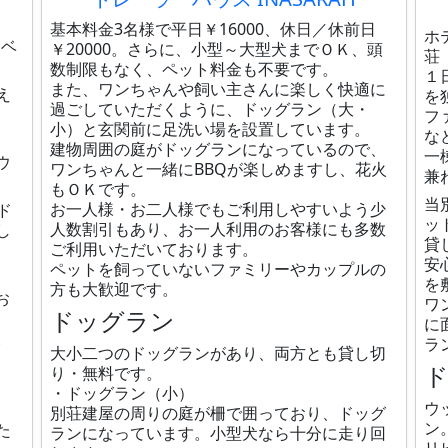
基本料金3名様で平日￥16000、休日／休前日
ホ
イベ
￥20000。さらに、小型～大型犬までＯＫ、頭
荘
数制限もなく、ペット料金も不要です。
１
また、ワンちゃんや飼い主さんに楽しく快適に
え
を
過ごしていただくように、ドッグラン（大・
フ
小）と玄関前に足洗い場を設置しています。
な
建物周囲の庭がドッグランになっているので、
一
ウ
ワンちゃんと一緒にBBQが楽しめますし、花火
兼
もＯＫです。
当
お一人様・お二人様でもご利用しやすいよう少
ド
ッ
人数割引もあり、お一人利用のお客様にも多数
し
貸
ご利用いただいております。
安
ペットを飼っていないファミリーやカップルの
を
方も大歓迎です。
お
ワ
ドッグラン
に
。
ラ
大小二つのドッグランがあり、両方とも貸し切
り・無料です。
・ドッグラン（小）
ウ
別荘建屋の周りの庭が柵で囲っており、ドッグ
ン
た
ランになっています。小型犬なら十分に走り回