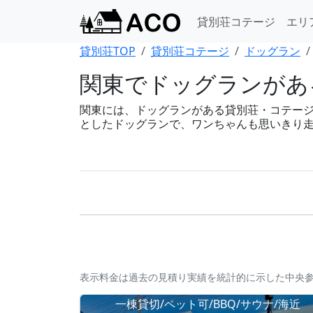
貸別荘コテージ
エリ
貸別荘TOP
貸別荘コテージ
ドッグラン
関東でドッグランがある
関東には、ドッグランがある貸別荘・コテージが8
としたドッグランで、ワンちゃんも思いきり
表示料金は過去の見積り実績を統計的に示した中央
一棟貸切/ペット可/BBQ/サウナ/海近