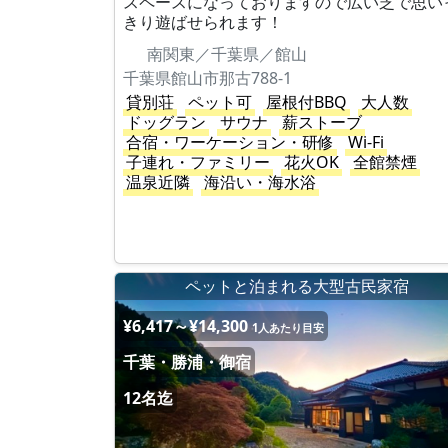
スペースになっておりますので広い芝で思い
きり遊ばせられます！
南関東／千葉県／館山
千葉県館山市那古788-1
貸別荘
ペット可
屋根付BBQ
大人数
ドッグラン
サウナ
薪ストーブ
合宿・ワーケーション・研修
Wi-Fi
子連れ・ファミリー
花火OK
全館禁煙
温泉近隣
海沿い・海水浴
ペットと泊まれる大型古民家宿
¥6,417～¥14,300
1人あたり目安
千葉・勝浦・御宿
12名迄