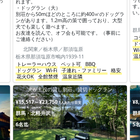
リ
っ
れます。
す
・ドッグラン（大）
い
別荘から50mほどのところに約400㎡のドッグラ
ンがあります。1.2m高の策で囲っており、大型
犬でも楽しく遊べます。
群
お友達を読んで、オフ会も可能です。（事前に
コ
ご連絡ください）
ド
北関東／栃木県／那須塩原
Wi
温
栃木県那須塩原市鴫内1939-11
トレーラーハウス
ペット可
BBQ
ドッグラン
Wi-Fi
子連れ・ファミリー
格安
花火OK
全館禁煙
温泉近隣
犬が主役の貸し別荘、貸切ドッグラン
¥15,517～¥23,750
¥8
1人あたり目安
群馬・北軽井沢
群
6名迄
5