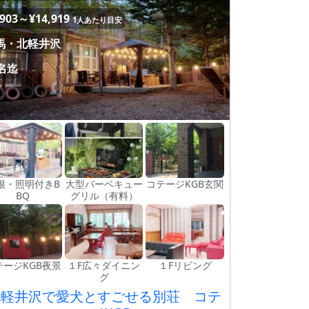
,903～¥14,919
1人あたり目安
馬・北軽井沢
6名迄
根・照明付きB
大型バーベキュー
コテージKGB玄関
BQ
グリル（有料）
テージKGB夜景
１F広々ダイニン
１Fリビング
グ
北軽井沢で愛犬とすごせる別荘 コテ