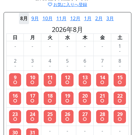
お気に入りへ登録
8月
9月
10月
11月
12月
1月
2月
3月
2026年8月
日
月
火
水
木
金
土
-
-
-
-
-
-
1
-
2
3
4
5
6
7
8
-
-
-
-
-
-
-
9
10
11
12
13
14
15
○
○
○
○
○
○
○
16
17
18
19
20
21
22
○
○
○
○
○
○
○
23
24
25
26
27
28
29
○
○
○
○
○
○
○
-
-
-
-
-
30
31