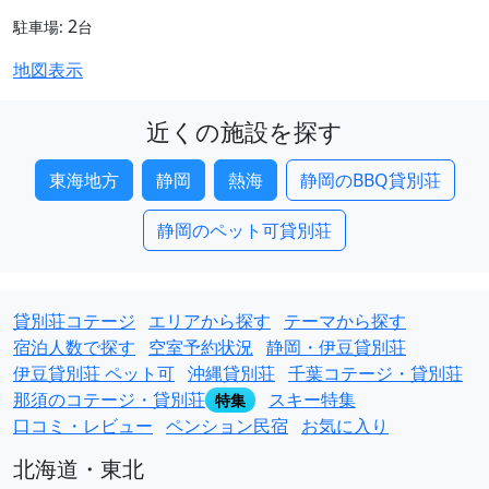
2
駐車場:
台
地図表示
近くの施設を探す
東海地方
静岡
熱海
静岡のBBQ貸別荘
静岡のペット可貸別荘
貸別荘コテージ
エリアから探す
テーマから探す
宿泊人数で探す
空室予約状況
静岡・伊豆貸別荘
伊豆貸別荘 ペット可
沖縄貸別荘
千葉コテージ・貸別荘
那須のコテージ・貸別荘
スキー特集
特集
口コミ・レビュー
ペンション民宿
お気に入り
北海道・東北