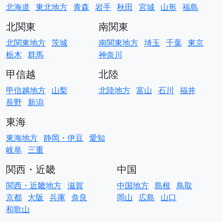
北海道
東北地方
青森
岩手
秋田
宮城
山形
福島
北関東
南関東
北関東地方
茨城
南関東地方
埼玉
千葉
東京
栃木
群馬
神奈川
甲信越
北陸
甲信越地方
山梨
北陸地方
富山
石川
福井
長野
新潟
東海
東海地方
静岡・伊豆
愛知
岐阜
三重
関西・近畿
中国
関西・近畿地方
滋賀
中国地方
島根
鳥取
京都
大阪
兵庫
奈良
岡山
広島
山口
和歌山