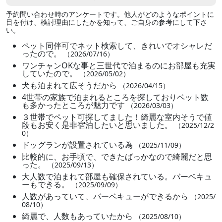
予約問い合わせ時のアンケートです。他人がどのようなポイントに
目を付け、検討理由にしたかを知って、ご自身の参考にして下さ
い。
ペット同伴可でネット検索して、きれいでオシャレだ
ったので。
（2026/07/16）
ワンチャンOKな事と三世代で泊まるのにお部屋も充実
していたので。
（2026/05/02）
犬も泊まれて広そうだから
（2026/04/15）
4世帯の家族で泊まれるところを探しておりベット数
も多かったところが魅力です
（2026/03/03）
３世帯でペット可探してました！綺麗な室内そうで値
段もお安く是非宿泊したいと思いました。
（2025/12/2
0）
ドッグランが設置されている為
（2025/11/09）
比較的に、お手頃で、できたばっかなので綺麗だと思
った。
（2025/09/13）
大人数で泊まれて部屋も確保されている。バーベキュ
ーもできる。
（2025/09/09）
人数があっていて、バーベキューができるから
（2025/
08/10）
綺麗で、人数もあっていたから
（2025/08/10）