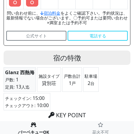
○
○
問い合わせ前に、
宿泊料金
をよくご確認下さい。予約状況は、
最新情報でない場合がございます。〇予約可または要問い合わせ
×満室または予約不可
公式サイト
電話する
宿の特徴
Glanz 西熱海
施設タイプ
戸数合計
駐車場
1
戸数:
貸別荘
1
2
戸
台
13
定員:
人迄
15:00
チェックイン:
10:00
チェックアウト:
KEY POINT
バーベキューOK
花火不可