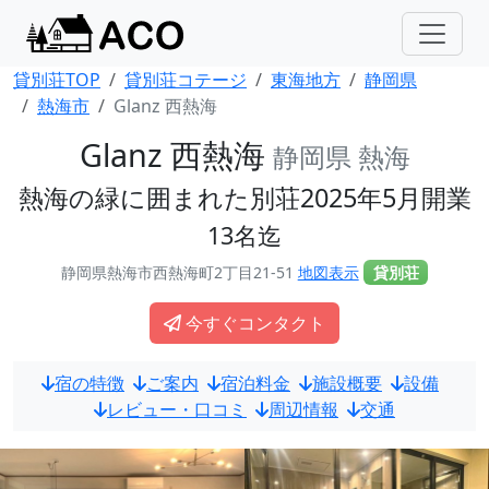
貸別荘TOP
貸別荘コテージ
東海地方
静岡県
熱海市
Glanz 西熱海
Glanz 西熱海
静岡県 熱海
熱海の緑に囲まれた別荘2025年5月開業
13名迄
静岡県熱海市西熱海町2丁目21-51
地図表示
貸別荘
今すぐコンタクト
宿の特徴
ご案内
宿泊料金
施設概要
設備
レビュー・口コミ
周辺情報
交通