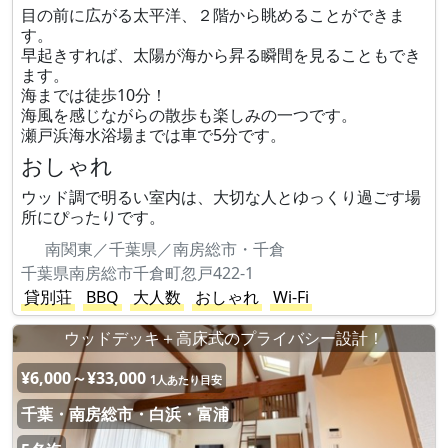
目の前に広がる太平洋、２階から眺めることができま
す。
早起きすれば、太陽が海から昇る瞬間を見ることもでき
ます。
海までは徒歩10分！
海風を感じながらの散歩も楽しみの一つです。
瀬戸浜海水浴場までは車で5分です。
おしゃれ
ウッド調で明るい室内は、大切な人とゆっくり過ごす場
所にぴったりです。
南関東／千葉県／南房総市・千倉
千葉県南房総市千倉町忽戸422-1
貸別荘
BBQ
大人数
おしゃれ
Wi-Fi
ウッドデッキ＋高床式のプライバシー設計！
¥6,000～¥33,000
1人あたり目安
千葉・南房総市・白浜・富浦