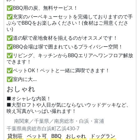
✅BBQ用の炭、無料サービス！
✅充実のバーベキューセットを完備しておりますので手
ぶらでBBQをお楽しみください！(食材はご用意くださ
い)
✅道の駅で産地食材を揃えるのがオススメです！
✅BBQ会場は塀で囲まれているプライバシー空間！
✅リビング、キッチンからBBQエリアへワンフロア解放
できます！
✅ペットOK！ペットと一緒に満喫できます！
✅室内に大…
おしゃれ
■オシャレな内装！
■大型ロフトや人目が気にならないウッドデッキなど、
映え写真がいっぱい撮れます！
南関東／千葉県／南房総市・白浜・富浦
千葉県南房総市白浜町乙浜430-7
貸別荘
ペット可
BBQ
おしゃれ
ドッグラン