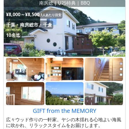
南房総 | U25特典 | BBQ
¥8,000～¥8,500
1人あたり目安
千葉・南房総市・千倉
10名迄
GIFT from the MEMORY
広々ウッド作りの一軒家、ヤシの木揺れる心地よい海風
に吹かれ、リラックスタイムをお届けします。