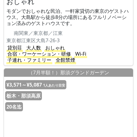
おしゃれ
モダンでおしゃれな民泊、一軒家貸切の東京のゲストハ
ウス。大島駅から徒歩8分の場所にあるフルリノベーシ
ョン済みのゲストハウスです。
南関東／東京都／江東
東京都江東区大島7-26-3
貸別荘
大人数
おしゃれ
合宿・ワーケーション・研修
Wi-Fi
子連れ・ファミリー
全館禁煙
（7月半額！）那須グランドガーデン
¥3,571～¥5,087
1人あたり目安
栃木・那須高原
20名迄