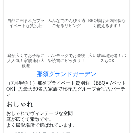
自然に囲まれたプラ
みんなでのんびり過
BBQ場は天気関係な
イベートな貸別荘
ごせるリビング
く使えるます！
庭が広くてお子様に
ハンモックでお昼寝
広い駐車場完備！バ
大人気！家族連れ大
や読書にピッタリ！
スもOK
歓迎
那須グランドガーデン
（7月半額！）那須プライベート貸別荘 【BBQ可/ペット
OK】⁂最大30名⁂家族で旅行⁂グループ合宿⁂パーテ
ィ
おしゃれ
おしゃれでヴィンテージな空間
庭が広くて素敵です。
よく撮影場所で選ばれています。