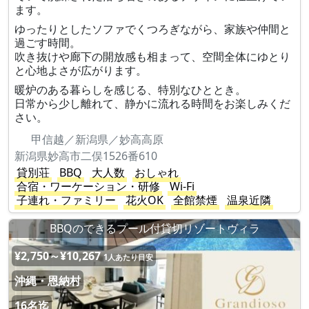
ます。
ゆったりとしたソファでくつろぎながら、家族や仲間と
過ごす時間。
吹き抜けや廊下の開放感も相まって、空間全体にゆとり
と心地よさが広がります。
暖炉のある暮らしを感じる、特別なひととき。
日常から少し離れて、静かに流れる時間をお楽しみくだ
さい。
甲信越／新潟県／妙高高原
新潟県妙高市二俣1526番610
貸別荘
BBQ
大人数
おしゃれ
合宿・ワーケーション・研修
Wi-Fi
子連れ・ファミリー
花火OK
全館禁煙
温泉近隣
BBQのできるプール付貸切リゾートヴィラ
¥2,750～¥10,267
1人あたり目安
沖縄・恩納村
16名迄