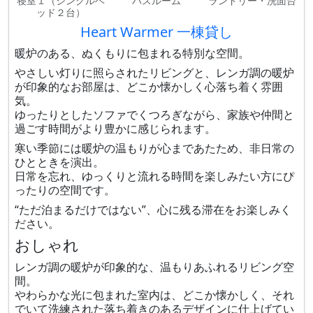
寝室１（シングルベ
バスルーム
ランドリー・洗面台
ッド２台）
Heart Warmer 一棟貸し
暖炉のある、ぬくもりに包まれる特別な空間。
やさしい灯りに照らされたリビングと、レンガ調の暖炉
が印象的なお部屋は、どこか懐かしく心落ち着く雰囲
気。
ゆったりとしたソファでくつろぎながら、家族や仲間と
過ごす時間がより豊かに感じられます。
寒い季節には暖炉の温もりが心まであたため、非日常の
ひとときを演出。
日常を忘れ、ゆっくりと流れる時間を楽しみたい方にぴ
ったりの空間です。
“ただ泊まるだけではない”、心に残る滞在をお楽しみく
ださい。
おしゃれ
レンガ調の暖炉が印象的な、温もりあふれるリビング空
間。
やわらかな光に包まれた室内は、どこか懐かしく、それ
でいて洗練された落ち着きのあるデザインに仕上げてい