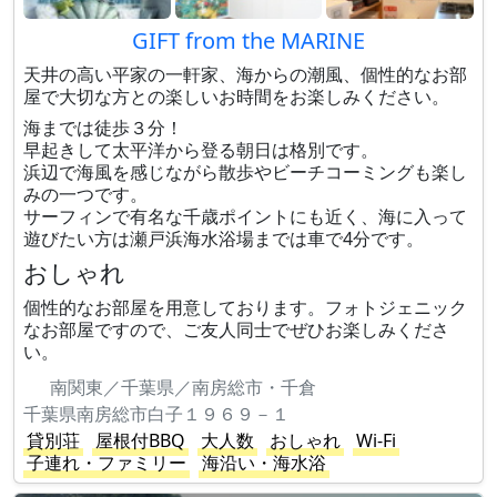
GIFT from the MARINE
天井の高い平家の一軒家、海からの潮風、個性的なお部
屋で大切な方との楽しいお時間をお楽しみください。
海までは徒歩３分！
早起きして太平洋から登る朝日は格別です。
浜辺で海風を感じながら散歩やビーチコーミングも楽し
みの一つです。
サーフィンで有名な千歳ポイントにも近く、海に入って
遊びたい方は瀬戸浜海水浴場までは車で4分です。
おしゃれ
個性的なお部屋を用意しております。フォトジェニック
なお部屋ですので、ご友人同士でぜひお楽しみくださ
い。
南関東／千葉県／南房総市・千倉
千葉県南房総市白子１９６９－１
貸別荘
屋根付BBQ
大人数
おしゃれ
Wi-Fi
子連れ・ファミリー
海沿い・海水浴