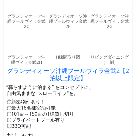
グランディオーソ沖
グランディオーソ沖
グランディオーソ沖
縄プールヴィラ金武
縄プールヴィラ金武
縄プールヴィラ金武
2C
2F
2G
グランディオーソ沖
H棟間取り図
リビングダイニング
縄ヴィラ金武2H
（一例）
グランディオーソ沖縄プールヴィラ金武2【2
泊以上限定】
”暮らすように泊まる” をコンセプトに、
自由気ままな"スローライフ"を。
◎新築物件あり！
◎最大16名様宿泊可能
◎101㎡～150㎡の1棟貸し切り
◎プライベートプール有り
◎BBQ可能
おしゃれ