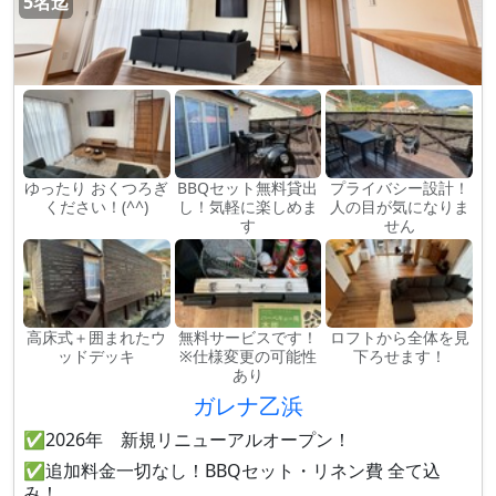
5名迄
ゆったり おくつろぎ
BBQセット無料貸出
プライバシー設計！
ください！(^^)
し！気軽に楽しめま
人の目が気になりま
す
せん
高床式＋囲まれたウ
無料サービスです！
ロフトから全体を見
ッドデッキ
※仕様変更の可能性
下ろせます！
あり
ガレナ乙浜
✅2026年 新規リニューアルオープン！
✅追加料金一切なし！BBQセット・リネン費 全て込
み！