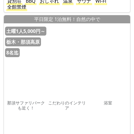
貸別荘
BBQ
おしゃれ
温泉
サウナ
Wi-Fi
全館禁煙
平日限定 1泊無料！自然の中で
土曜1人5,000円～
栃木・那須高原
8名迄
那須サファリパーク
こだわりのインテリ
浴室
も近く！
ア