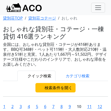
貸別荘TOP
貸別荘コテージ
おしゃれ
おしゃれな貸別荘・コテージ・一棟
貸切 416選ランキング
全国には、おしゃれな貸別荘・コテージが416軒ありま
す。BBQ可348軒・ペット可119軒・大人数対応210軒・温
泉付き51軒と充実。1人あたり1,667円～51,502円。デザイ
ナーズ仕様やこだわりのインテリアで、おしゃれな滞在を
お楽しみください。
クイック検索
カテゴリ検索
検索条件を開く
1
2
3
4
5
6
7
8
9
10
11
12