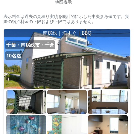
地図表示
表示料金は過去の見積り実績を統計的に示した中央参考値です。実
際の宿泊料金の下限および上限ではありません。
南房総 | 海すぐ | BBQ
千葉・南房総市・千倉
10名迄