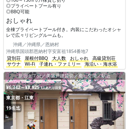
◎100～130㎡の1棟貸し切り
◎プライベートプール有り
◎BBQ可能
おしゃれ
全棟プライベートプール付き。内装にこだわったオシャ
レで広々リビングルームも。
沖縄／沖縄県／恩納村
沖縄県国頭郡恩納村字安富祖1854番地7
貸別荘
屋根付BBQ
大人数
おしゃれ
高級貸別荘
サウナ
Wi-Fi
子連れ・ファミリー
海沿い・海水浴
新宿１７分／美築戸建貸切／癒し空間／駅近
¥6,342～¥8,925
1人あたり目安
東京都・江東
19名迄