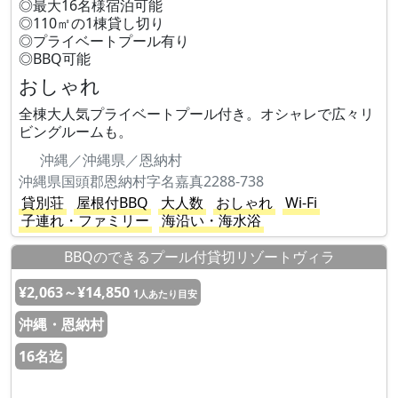
◎最大16名様宿泊可能
◎110㎡の1棟貸し切り
◎プライベートプール有り
◎BBQ可能
おしゃれ
全棟大人気プライベートプール付き。オシャレで広々リ
ビングルームも。
沖縄／沖縄県／恩納村
沖縄県国頭郡恩納村字名嘉真2288-738
貸別荘
屋根付BBQ
大人数
おしゃれ
Wi-Fi
子連れ・ファミリー
海沿い・海水浴
BBQのできるプール付貸切リゾートヴィラ
¥2,063～¥14,850
1人あたり目安
沖縄・恩納村
16名迄