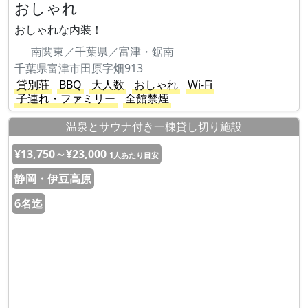
おしゃれ
おしゃれな内装！
南関東／千葉県／富津・鋸南
千葉県富津市田原字畑913
貸別荘
BBQ
大人数
おしゃれ
Wi-Fi
子連れ・ファミリー
全館禁煙
温泉とサウナ付き一棟貸し切り施設
¥13,750～¥23,000
1人あたり目安
静岡・伊豆高原
6名迄