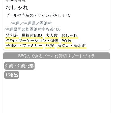
おしゃれ
プールや内装のデザインがおしゃれ
沖縄／沖縄県／恩納村
沖縄県国頭郡恩納村字谷茶100
貸別荘
屋根付BBQ
大人数
おしゃれ
合宿・ワーケーション・研修
Wi-Fi
子連れ・ファミリー
格安
海沿い・海水浴
BBQのできるプール付貸切リゾートヴィラ
沖縄・沖縄北部
16名迄