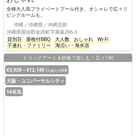
全棟大人気プライベートプール付き。オシャレで広々リ
ビングルームも。
沖縄／沖縄県／沖縄北部
沖縄県国頭郡金武町字屋嘉266-3
貸別荘
屋根付BBQ
大人数
おしゃれ
Wi-Fi
子連れ・ファミリー
海沿い・海水浴
トリックアート＆鉄板で楽しむ！広々140
¥3,928～¥12,140
1人あたり目安
大阪・ユニバーサルシティ
14名迄