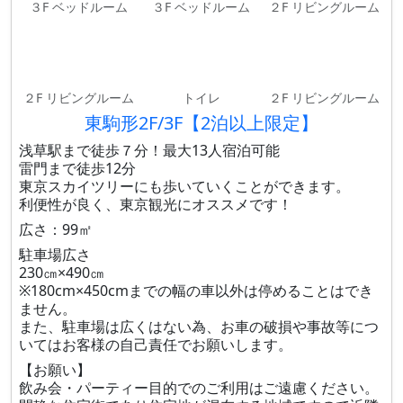
３F ベッドルーム
３F ベッドルーム
２F リビングルーム
２F リビングルーム
トイレ
２F リビングルーム
東駒形2F/3F【2泊以上限定】
浅草駅まで徒歩７分！最大13人宿泊可能
雷門まで徒歩12分
東京スカイツリーにも歩いていくことができます。
利便性が良く、東京観光にオススメです！
広さ：99㎡
駐車場広さ
230㎝×490㎝
※180cm×450cmまでの幅の車以外は停めることはでき
ません。
また、駐車場は広くはない為、お車の破損や事故等につ
いてはお客様の自己責任でお願いします。
【お願い】
飲み会・パーティー目的でのご利用はご遠慮ください。