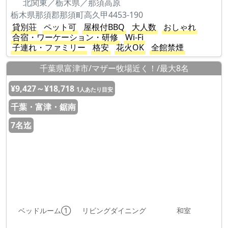
北関東／栃木県／那須高原
栃木県那須郡那須町高久甲4453-190
貸別荘
ペット可
屋根付BBQ
大人数
おしゃれ
合宿・ワーケーション・研修
Wi-Fi
子連れ・ファミリー
格安
花火OK
全館禁煙
千葉県富津市/マザー牧場近く！/最大8名
¥9,427～¥18,718
1人あたり目安
千葉・富津・鋸南
7名迄
ベッドルーム①
リビングダイニング
和室