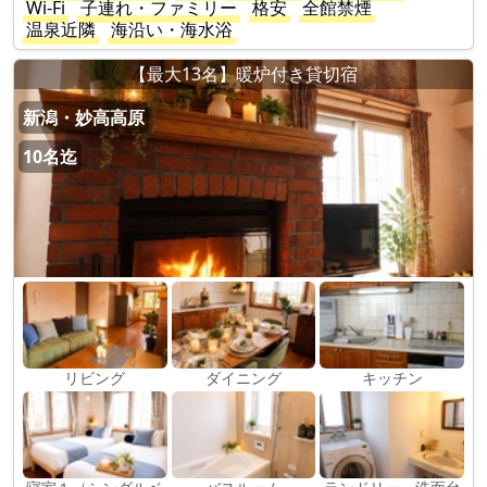
Wi-Fi
子連れ・ファミリー
格安
全館禁煙
温泉近隣
海沿い・海水浴
【最大13名】暖炉付き貸切宿
新潟・妙高高原
10名迄
リビング
ダイニング
キッチン