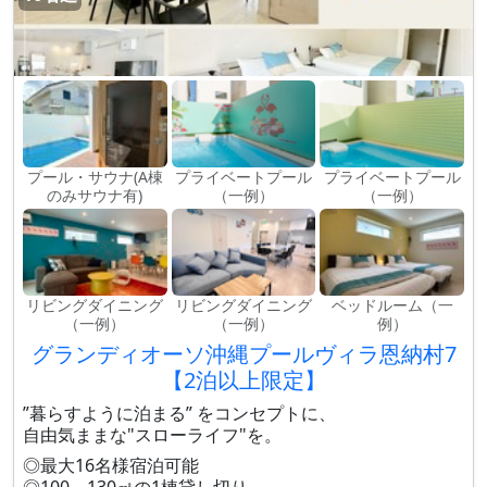
プール・サウナ(A棟
プライベートプール
プライベートプール
のみサウナ有)
（一例）
（一例）
リビングダイニング
リビングダイニング
ベッドルーム（一
（一例）
（一例）
例）
グランディオーソ沖縄プールヴィラ恩納村7
【2泊以上限定】
”暮らすように泊まる” をコンセプトに、
自由気ままな"スローライフ"を。
◎最大16名様宿泊可能