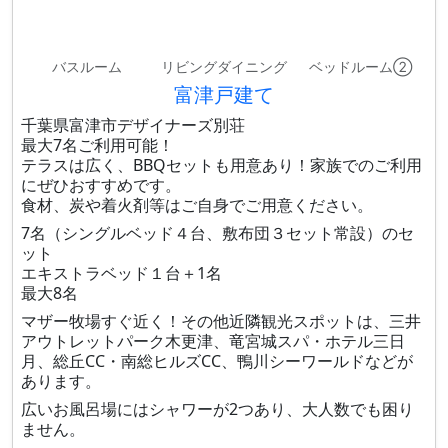
バスルーム
リビングダイニング
ベッドルーム②
富津戸建て
千葉県富津市デザイナーズ別荘
最大7名ご利用可能！
テラスは広く、BBQセットも用意あり！家族でのご利用
にぜひおすすめです。
食材、炭や着火剤等はご自身でご用意ください。
7名（シングルベッド４台、敷布団３セット常設）のセ
ット
エキストラベッド１台＋1名
最大8名
マザー牧場すぐ近く！その他近隣観光スポットは、三井
アウトレットパーク木更津、竜宮城スパ・ホテル三日
月、総丘CC・南総ヒルズCC、鴨川シーワールドなどが
あります。
広いお風呂場にはシャワーが2つあり、大人数でも困り
ません。