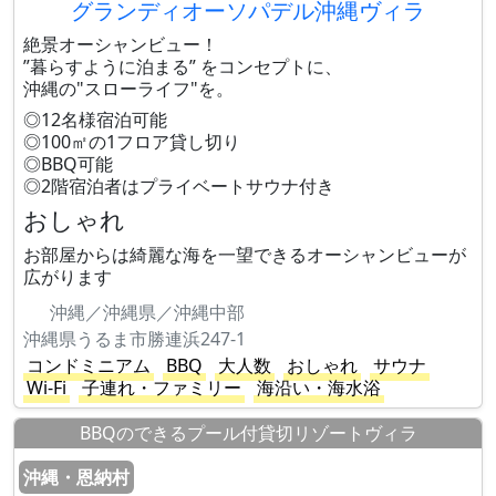
グランディオーソパデル沖縄ヴィラ
絶景オーシャンビュー！
”暮らすように泊まる” をコンセプトに、
沖縄の"スローライフ"を。
◎12名様宿泊可能
◎100㎡の1フロア貸し切り
◎BBQ可能
◎2階宿泊者はプライベートサウナ付き
おしゃれ
お部屋からは綺麗な海を一望できるオーシャンビューが
広がります
沖縄／沖縄県／沖縄中部
沖縄県うるま市勝連浜247-1
コンドミニアム
BBQ
大人数
おしゃれ
サウナ
Wi-Fi
子連れ・ファミリー
海沿い・海水浴
BBQのできるプール付貸切リゾートヴィラ
沖縄・恩納村