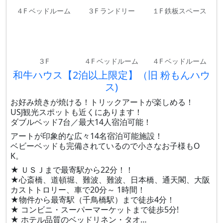
４F ベッドルーム
３F ランドリー
１F 鉄板スペース
３F
４F ベッドルーム
４F ベッドルーム
和牛ハウス【2泊以上限定】（旧 粉もんハウ
ス)
お好み焼きが焼ける！トリックアートが楽しめる！
USJ観光スポットも近くにあります！
ダブルベッド7台／最大14人宿泊可能！
アートが印象的な広々14名宿泊可能施設！
ベビーベッドも完備されているので小さなお子様もO
K。
★ ＵＳＪまで最寄駅から22分！！
★心斎橋、道頓堀、難波、難波、日本橋、通天閣、大阪
カストトロリー、車で20分～ 1時間！
★物件から最寄駅（千鳥橋駅）まで徒歩4分！
★ コンビニ・スーパーマーケットまで徒歩5分!
★ ホテル品質のベッドリネン・タオ…