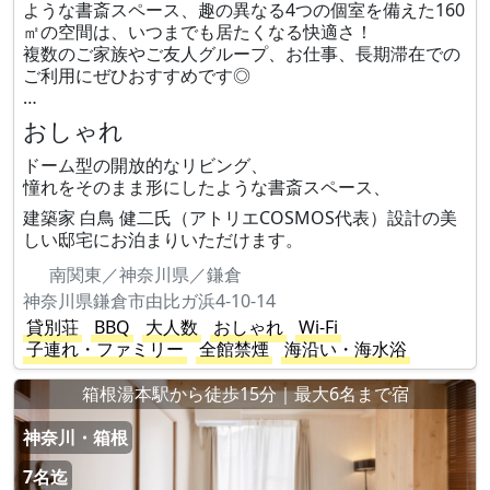
ような書斎スペース、趣の異なる4つの個室を備えた160
㎡の空間は、いつまでも居たくなる快適さ！
複数のご家族やご友人グループ、お仕事、長期滞在での
ご利用にぜひおすすめです◎
…
おしゃれ
ドーム型の開放的なリビング、
憧れをそのまま形にしたような書斎スペース、
建築家 白鳥 健二氏（アトリエCOSMOS代表）設計の美
しい邸宅にお泊まりいただけます。
南関東／神奈川県／鎌倉
神奈川県鎌倉市由比ガ浜4-10-14
貸別荘
BBQ
大人数
おしゃれ
Wi-Fi
子連れ・ファミリー
全館禁煙
海沿い・海水浴
箱根湯本駅から徒歩15分｜最大6名まで宿
神奈川・箱根
7名迄