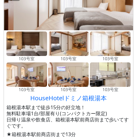
103号室
103号室
103号室
103号室
103号室
103号室
HouseHotelドミノ箱根湯本
箱根湯本駅まで徒歩15分の好立地！
無料駐車場1台/部屋有り(コンパクトカー限定)
日帰り温泉や飲食店、箱根湯本駅前商店街まで歩いてす
ぐです。
★箱根湯本駅前商店街まで13分