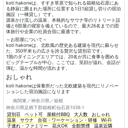
koti hakoneは、すすき草原で知られる箱根仙石原にあ
る静寂に囲まれた場所に位置する1日1組貸し切りの宿泊
施設（一棟貸し）です。
源泉かけ流しの温泉、本格的なサウナ等のリトリート設
備と6部屋の寝室を備えているので、最大26名までの団
体旅行や企業の社員合宿に最適です。
～お部屋について～
koti hakoneは、北欧風の歴史ある建築を現代に蘇らせ
た、350平米もの広さを誇る贅沢な貸別荘です。
1階のダイニングエリアでは、20名が共に食事を囲める
ビッグテーブルが中心。ここでは、笑顔が溢れ、会話が
弾む、温かな時間が流れます。
おしゃれ
koti hakoneは保養所だった北欧建築を現代にリノベー
ションした宿泊施設になります
南関東／神奈川県／箱根
神奈川県足柄下郡箱根町仙石原1038-1
貸別荘
ペット可
屋根付BBQ
大人数
おしゃれ
温泉
サウナ
合宿・ワーケーション・研修
Wi-Fi
子連れ・ファミリー
花火OK
全館禁煙
温泉近隣