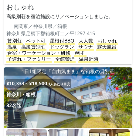
おしゃれ
高級別荘を宿泊施設にリノベーションしました。
南関東／神奈川県／箱根
神奈川県足柄下郡箱根町二ノ平1297-415
貸別荘
ペット可
屋根付BBQ
大人数
おしゃれ
温泉
高級貸別荘
ドッグラン
サウナ
露天風呂
合宿・ワーケーション・研修
Wi-Fi
子連れ・ファミリー
全館禁煙
温泉近隣
1日1組限定「自由気まま」な箱根の貸別荘
¥10,333～¥18,500
1人あたり目安
神奈川・箱根
32名迄