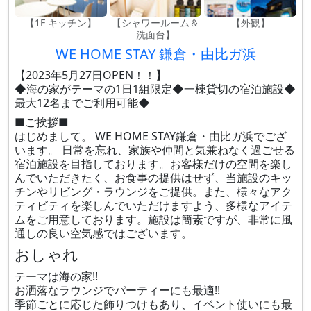
【1F キッチン】
【シャワールーム＆
【外観】
洗面台】
WE HOME STAY 鎌倉・由比ガ浜
【2023年5月27日OPEN！！】
◆海の家がテーマの1日1組限定◆一棟貸切の宿泊施設◆
最大12名までご利用可能◆
■ご挨拶■
はじめまして。 WE HOME STAY鎌倉・由比ガ浜でござ
います。 日常を忘れ、家族や仲間と気兼ねなく過ごせる
宿泊施設を目指しております。お客様だけの空間を楽し
んでいただきたく、お食事の提供はせず、当施設のキッ
チンやリビング・ラウンジをご提供。また、様々なアク
ティビティを楽しんでいただけますよう、多様なアイテ
ムをご用意しております。施設は簡素ですが、非常に風
通しの良い空気感ではございます。
おしゃれ
テーマは海の家!!
お洒落なラウンジでパーティーにも最適!!
季節ごとに応じた飾りつけもあり、イベント使いにも最