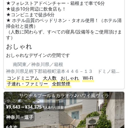
★フォレストアドベンチャー・箱根まで車で6分
★徒歩10分周辺に飲食店も！
★コンビニまで徒歩6分
★ ホテル品質のベッドリネン・タオル使用！（ホテル清
掃会社と提携）
（人数に関わらず、すべての寝具/設備等をご使用頂けま
す）
おしゃれ
おしゃれなデザインの空間です
南関東／神奈川県／箱根
神奈川県足柄下郡箱根町湯本４４６－１３ ドミノ箱根マンション
コンドミニアム
大人数
おしゃれ
Wi-Fi
子連れ・ファミリー
全館禁煙
サウナ＆プール＆カラオケ♪ハワイ風ヴィラ
¥9,643～¥34,375
1人あたり目安
神奈川・逗子
6名迄