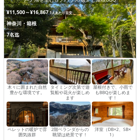
¥11,500～¥16,867
1人あたり目安
神奈川・箱根
7名迄
木々に囲まれた自然
タイミング次第で遊
屋根付きで、小雨で
豊かな環境です。
覧船や花火が楽しめ
もBBQが楽しめま
ます
す！
ペレットの暖炉で雰
2階ベランダからの
洋室（DB×2、SB×
囲気抜群
眺望は絶景です！
1）