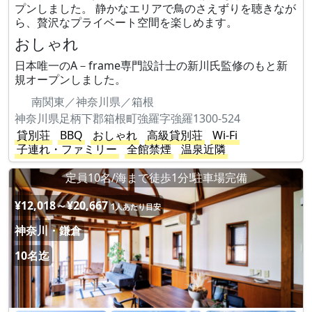
プンしました。 静かなエリアで鳥のさえずりを聴きなが
ら、贅沢なプライベート空間を楽しめます。
おしゃれ
日本唯一のA－frame専門設計士の新川氏監修のもと新
規オープンしました。
南関東／神奈川県／箱根
神奈川県足柄下郡箱根町強羅字強羅1300-524
貸別荘
BBQ
おしゃれ
高級貸別荘
Wi-Fi
子連れ・ファミリー
全館禁煙
温泉近隣
定員10名/海まで徒歩1分!駐車場完備
¥12,018～¥20,667
1人あたり目安
神奈川・鎌倉
10名迄