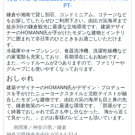
PT-
鎌倉や湘南で貸し別荘、コンドミニアム、コテージなど
をお探しでしたらぜひご利用下さい。由比ガ浜海岸まで
徒歩3分の鎌倉観光に最適な立地環境です。建築デザイ
ナーのHOMANN氏が手がけたモダンな建物とインテリ
アに囲まれて非日常のひとときをお過ごしいただけま
す。
冷蔵庫やオーブンレンジ、食器洗浄機、洗濯乾燥機など
の家電類も充実しており、長期滞在にもお勧めです。
また、ベッドルームが2つありますので、ファミリーや
グループにも使いやすくなっております。
おしゃれ
建築デザイナーのHOMANN氏がデザイン・プロデュー
スを手がけたニューヨークスタイルと北欧テイストが融
合したモダンな建物です。由比ガ浜の海岸も目と鼻の先
で、鎌倉散策のベースに最適な環境です。「部屋がすご
く綺麗でおしゃれで広さも申し分なかった。 海から近く
て良かった。」とのお客様のレビューも頂いています。
南関東／神奈川県／鎌倉
神奈川県鎌倉市由比ガ浜4-4-37-4