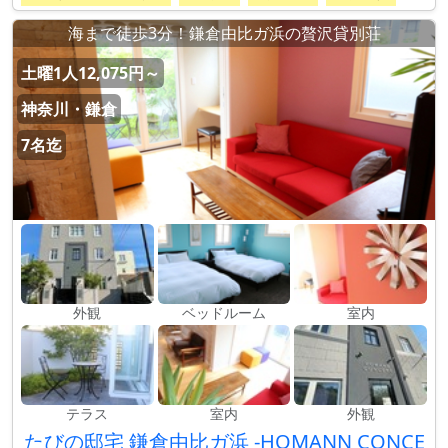
海まで徒歩3分！鎌倉由比ガ浜の贅沢貸別荘
土曜1人12,075円～
神奈川・鎌倉
7名迄
外観
ベッドルーム
室内
テラス
室内
外観
たびの邸宅 鎌倉由比ガ浜 -HOMANN CONCE