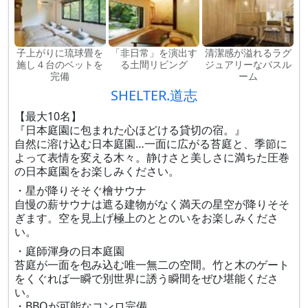
子上がりに琉球畳を
「非日常」を演出す
清潔感が溢れるラグ
施し４台のベットを
る土間リビング
ジュアリーなバスル
完備
ーム
SHELTER.道志
【最大10名】
『日本庭園に包まれた心ほどける貸切の宿。』
自然に溶け込む日本庭園…一面に広がる苔庭と、季節に
よって表情を変える木々。静けさと美しさに満ちた圧巻
の日本庭園をお楽しみください。
・星が降りそそぐ檜サウナ
自慢の薪サウナは遮る建物がなく満天の星空が降りそそ
ぎます。空を見上げ極上のととのいをお楽しみくださ
い。
・庭師渾身の日本庭園
苔庭が一面を包み込む唯一無二の空間。竹と木のゲート
をくぐれば一瞬で別世界に誘う瞬間をぜひ堪能くださ
い。
・BBQが可能なコンロ完備