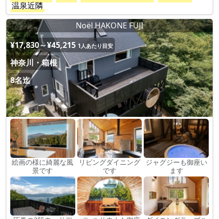
温泉近隣
Noël HAKONE FUJI
¥17,830～¥45,215
1人あたり目安
神奈川・箱根
8名迄
絵画の様に綺麗な風
リビングダイニング
ジャグジーも御座い
景です
です
ます