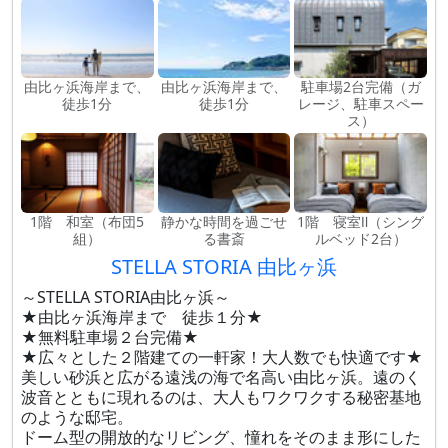
由比ヶ浜海岸まで、
由比ヶ浜海岸まで、
駐車場2台完備（ガ
徒歩1分
徒歩1分
レージ、駐車スペー
ス）
1階 和室（布団5
静かな時間を過ごせ
1階 寝室Ⅱ（シング
組）
る書斎
ルベッド2台）
STELLA STORIA 由比ヶ浜
～STELLA STORIA由比ヶ浜～
★由比ヶ浜海岸まで 徒歩１分★
★無料駐車場２台完備★
★広々とした２階建ての一軒家！大人数でも快適です★
美しい砂浜と広がる遠浅の海で名高い由比ヶ浜。遠のく
波音とともに現れるのは、大人もワクワクする秘密基地
のような邸宅。
ドーム型の開放的なリビング、憧れをそのまま形にした