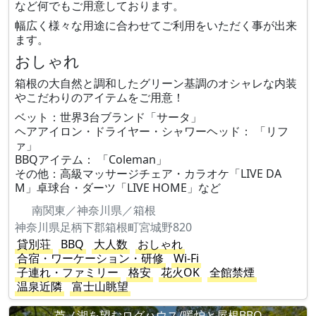
など何でもご用意しております。
幅広く様々な用途に合わせてご利用をいただく事が出来
ます。
おしゃれ
箱根の大自然と調和したグリーン基調のオシャレな内装
やこだわりのアイテムをご用意！
ベット：世界3台ブランド「サータ」
ヘアアイロン・ドライヤー・シャワーヘッド： 「リフ
ァ」
BBQアイテム： 「Coleman」
その他：高級マッサージチェア・カラオケ「LIVE DA
M」卓球台・ダーツ「LIVE HOME」など
南関東／神奈川県／箱根
神奈川県足柄下郡箱根町宮城野820
貸別荘
BBQ
大人数
おしゃれ
合宿・ワーケーション・研修
Wi-Fi
子連れ・ファミリー
格安
花火OK
全館禁煙
温泉近隣
富士山眺望
芦ノ湖を望むログハウス/暖炉と屋根BBQ