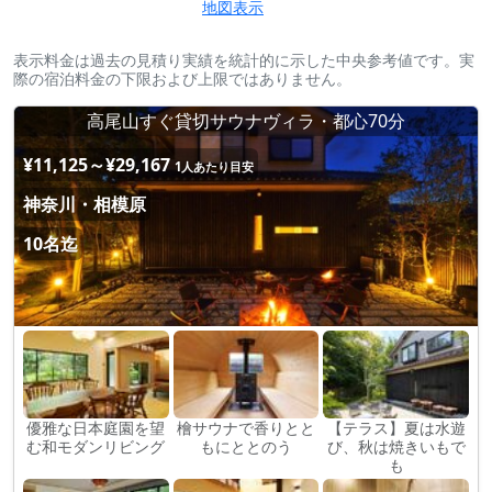
地図表示
表示料金は過去の見積り実績を統計的に示した中央参考値です。実
際の宿泊料金の下限および上限ではありません。
高尾山すぐ貸切サウナヴィラ・都心70分
¥11,125～¥29,167
1人あたり目安
神奈川・相模原
10名迄
優雅な日本庭園を望
檜サウナで香りとと
【テラス】夏は水遊
む和モダンリビング
もにととのう
び、秋は焼きいもで
も