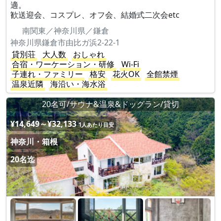
適。
歓送迎会、コスプレ、オフ会、結婚式二次会etc
南関東／神奈川県／鎌倉
神奈川県鎌倉市由比ガ浜2-22-1
貸別荘
大人数
おしゃれ
合宿・ワーケーション・研修
Wi-Fi
子連れ・ファミリー
格安
花火OK
全館禁煙
温泉近隣
海沿い・海水浴
20名可/サウナ&温泉&ドッグラン/貸切
¥14,649～¥32,133
1人あたり目安
神奈川・箱根
20名迄