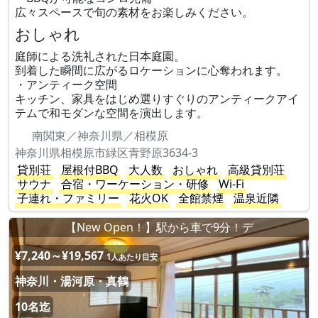
広々スペースで旬の素材をお楽しみください。
おしゃれ
庭師による洗礼された日本庭園。
到着した瞬間に広がるロケーションに心奪われます。
・アンティーク空間
キッチン、家具をはじめ選りすぐりのアンティークアイ
テムで和モダンな空間を演出します。
南関東／神奈川県／相模原
神奈川県相模原市緑区青野原3634-3
貸別荘
屋根付BBQ
大人数
おしゃれ
高級貸別荘
サウナ
合宿・ワーケーション・研修
Wi-Fi
子連れ・ファミリー
花火OK
全館禁煙
温泉近隣
【New Open！】駅から車で9分！デ
¥7,240～¥19,567
1人あたり目安
神奈川・湯河原・真鶴
10名迄