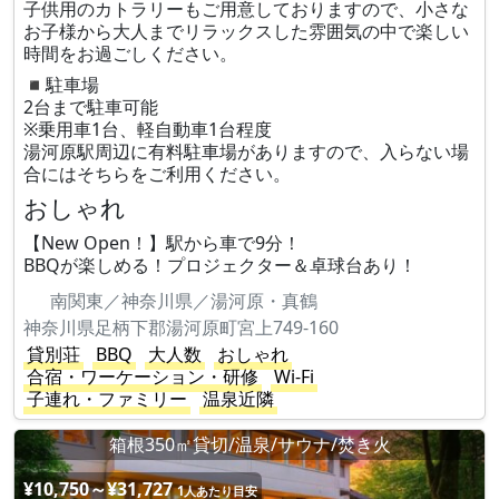
子供用のカトラリーもご用意しておりますので、小さな
お子様から大人までリラックスした雰囲気の中で楽しい
時間をお過ごしください。
◾️駐車場
2台まで駐車可能
※乗用車1台、軽自動車1台程度
湯河原駅周辺に有料駐車場がありますので、入らない場
合にはそちらをご利用ください。
おしゃれ
【New Open！】駅から車で9分！
BBQが楽しめる！プロジェクター＆卓球台あり！
南関東／神奈川県／湯河原・真鶴
神奈川県足柄下郡湯河原町宮上749-160
貸別荘
BBQ
大人数
おしゃれ
合宿・ワーケーション・研修
Wi-Fi
子連れ・ファミリー
温泉近隣
箱根350㎡貸切/温泉/サウナ/焚き火
¥10,750～¥31,727
1人あたり目安