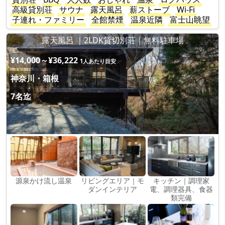
高級貸別荘
サウナ
露天風呂
薪ストーブ
Wi-Fi
子連れ・ファミリー
全館禁煙
温泉近隣
富士山眺望
露天風呂 ｜2LDK貸切別荘｜無料駐車場
¥14,000～¥36,222
1人あたり目安
神奈川・箱根
7名迄
源泉かけ流し温泉
リビングエリア｜モ
キッチン｜調理家
ダンインテリア
電、調理器具、食器
類完備