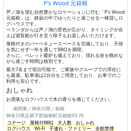
P's Wood 元箱根
芦ノ湖を望む自然豊かなロケーションに佇む「P’s Wood
元箱根」は、静寂の中でゆったりと過ごせる一棟貸しロ
グハウスです。
ベランダからは芦ノ湖の景色が広がり、タイミングが合
えば遊覧船が行き交う様子もお楽しみいただけます。
屋根付きのバーベキュースペースを完備しており、天候
を気にせず一年を通してBBQを満喫。
さらに、ペレット暖炉も備えており、揺れる炎を眺めな
がら過ごす時間は格別です。
最大7名まで宿泊可能で、ご家族やグループでの滞在に
も最適。駐車場は2台分をご用意しており、お車でのご
利用も安心です。
おしゃれ
お洒落なログハウスで木の香りを感じてください。
南関東／神奈川県／箱根
神奈川県足柄下郡箱根町元箱根93-76
コテージ
屋根付BBQ
大人数
おしゃれ
ログハウス
Wi-Fi
子連れ・ファミリー
全館禁煙