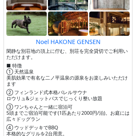
Noel HAKONE GENSEN
閑静な別荘地の頂上に佇む、別荘を完全貸切でご利用い
ただけます。
■ 特徴
① 天然温泉
美肌効果で有名な二ノ平温泉の源泉をお楽しみいただけ
ます
② フィンランド式本格バレルサウナ
ロウリュ&ジェットバスでじっくり整い放題
③ ワンちゃんと一緒に宿泊可
5頭までご宿泊可能です(1匹あたり2000円/泊)。お庭には
広々ドッグラン
④ ウッドデッキでBBQ
本格的なグリルを2台用意。