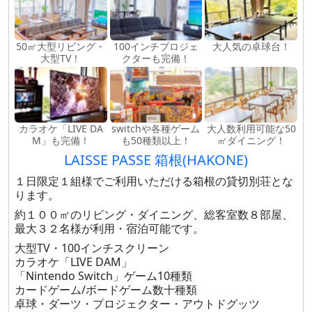
50㎡大型リビング・
100インチプロジェ
大人気の卓球台！
大型TV！
クターも完備！
カラオケ「LIVE DA
switchや各種ゲーム
大人数利用可能な50
M」も完備！
も50種類以上！
㎡ダイニング！
LAISSE PASSE 箱根(HAKONE)
１日限定１組様でご利用いただける箱根の貸切別荘とな
ります。
約１００㎡のリビング・ダイニング、総客室数８部屋、
最大３２名様が利用・宿泊可能です。
大型TV・100インチスクリーン
カラオケ「LIVE DAM」
「Nintendo Switch」ゲーム10種類
カードゲーム/ボードゲーム数十種類
卓球・ダーツ・プロジェクター・アウトドグッツ