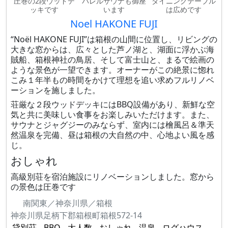
圧巻の2段ウッドデ
バレルサウナも御座
ダイニングテーブル
ッキです
います
は広めです
Noel HAKONE FUJI
“Noël HAKONE FUJI”は箱根の山間に位置し、リビングの
大きな窓からは、広々とした芦ノ湖と、湖面に浮かぶ海
賊船、箱根神社の鳥居、そして富士山と、まるで絵画の
ような景色が一望できます。オーナーがこの絶景に惚れ
こみ１年半もの時間をかけて理想を追い求めフルリノベ
ーションを施しました。
荘厳な２段ウッドデッキにはBBQ設備があり、新鮮な空
気と共に美味しい食事をお楽しみいただけます。また、
サウナとジャグジーのみならず、室内には檜風呂＆準天
然温泉を完備、昼は箱根の大自然の中、心地よい風を感
じ。
おしゃれ
高級別荘を宿泊施設にリノベーションしました。窓から
の景色は圧巻です
南関東／神奈川県／箱根
神奈川県足柄下郡箱根町箱根572-14
貸別荘
BBQ
大人数
おしゃれ
温泉
ログハウス