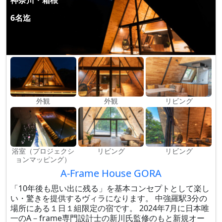
神奈川・箱根
6名迄
外観
外観
リビング
浴室（プロジェクシ
リビング
リビング
ョンマッピング）
A-Frame House GORA
「10年後も思い出に残る」を基本コンセプトとして楽し
い・驚きを提供するヴィラになります。 中強羅駅3分の
場所にある１日１組限定の宿です。 2024年7月に日本唯
一のA－frame専門設計士の新川氏監修のもと新規オー