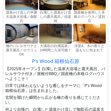
源泉かけ流しの半露
白濁した源泉かけ流
国産檜を使用した本
天温泉大浴場／御影
しの露天風呂／信楽
格ログハウス／貸別
石
焼
荘
檜のバレルサウナと
大涌谷の白濁温泉／
洋室A、木の香りと
露天風呂／ロウリュ
24時間ご入浴可能！
温もりに包まれて
OK
P's Wood 箱根仙石原
【2025年オープン】白濁した温泉大浴場と露天風呂、バ
レルサウナ付き／屋根付BBQ／国産檜の本格ログハウス
へようこそ！
日常では味わえないような癒しをテーマに「P’s Wood
箱根仙石原」は生まれました。
玄関を開けた瞬間から広がる檜の香りを感じてくださ
い。
何より自慢の、白濁した源泉かけ流しで御影石の温泉大