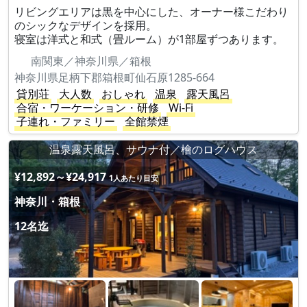
リビングエリアは黒を中心にした、オーナー様こだわり
のシックなデザインを採用。
寝室は洋式と和式（畳ルーム）が1部屋ずつあります。
南関東／神奈川県／箱根
神奈川県足柄下郡箱根町仙石原1285-664
貸別荘
大人数
おしゃれ
温泉
露天風呂
合宿・ワーケーション・研修
Wi-Fi
子連れ・ファミリー
全館禁煙
温泉露天風呂、サウナ付／檜のログハウス
¥12,892～¥24,917
1人あたり目安
神奈川・箱根
12名迄