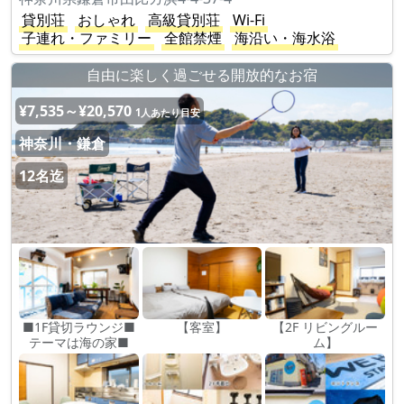
貸別荘
おしゃれ
高級貸別荘
Wi-Fi
子連れ・ファミリー
全館禁煙
海沿い・海水浴
自由に楽しく過ごせる開放的なお宿
¥7,535～¥20,570
1人あたり目安
神奈川・鎌倉
12名迄
■1F貸切ラウンジ■
【客室】
【2F リビングルー
テーマは海の家■
ム】