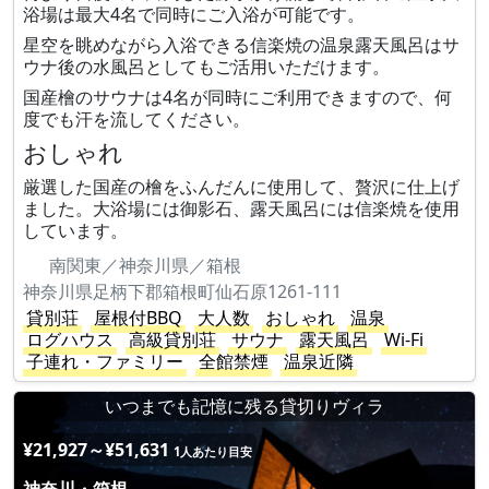
浴場は最大4名で同時にご入浴が可能です。
星空を眺めながら入浴できる信楽焼の温泉露天風呂はサ
ウナ後の水風呂としてもご活用いただけます。
国産檜のサウナは4名が同時にご利用できますので、何
度でも汗を流してください。
おしゃれ
厳選した国産の檜をふんだんに使用して、贅沢に仕上げ
ました。大浴場には御影石、露天風呂には信楽焼を使用
しています。
南関東／神奈川県／箱根
神奈川県足柄下郡箱根町仙石原1261-111
貸別荘
屋根付BBQ
大人数
おしゃれ
温泉
ログハウス
高級貸別荘
サウナ
露天風呂
Wi-Fi
子連れ・ファミリー
全館禁煙
温泉近隣
いつまでも記憶に残る貸切りヴィラ
¥21,927～¥51,631
1人あたり目安