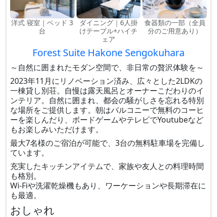
洋式 寝室｜ベッド 3
ダイニング｜6人掛
食器類の一部（全員
台
けテーブル+ハイチ
分のご用意あり）
ェア
Forest Suite Hakone Sengokuhara
～自然に囲まれたモダン空間で、非日常の贅沢体験を～
2023年11月にリノベーション済み、広々とした2LDKの
一棟貸し別荘。自慢は露天風呂とオーナーこだわりのイ
ンテリア。自然に囲まれ、都会の騒がしさを忘れる特別
な場所をご提供します。朝はバルコニーで無料のコーヒ
ーを楽しんだり、ボードゲームやテレビでYoutubeなど
もお楽しみいただけます。
最大7名様のご宿泊が可能で、3台の無料駐車場を完備し
ています。
充実したキッチンアイテムで、家族や友人との料理時間
も格別。
Wi-Fiや洗濯乾燥機もあり、ワーケーションや長期滞在に
も最適。
おしゃれ