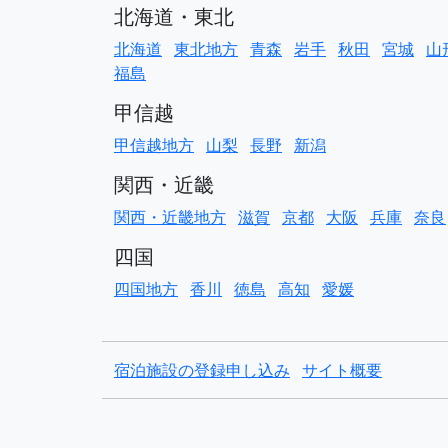
北海道・東北
北海道
東北地方
青森
岩手
秋田
宮城
山
福島
甲信越
甲信越地方
山梨
長野
新潟
関西・近畿
関西・近畿地方
滋賀
京都
大阪
兵庫
奈良
四国
四国地方
香川
徳島
高知
愛媛
宿泊施設の登録申し込み
サイト概要