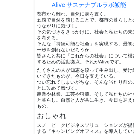
Alive サステナブルラボ飯能
都市から離れ、自然に身を置く。
五感で自然を感じることで、都市の暮らしと
つながりに気づく。
その気づきをきっかけに、社会と私たちの未
を考える。
そんな「持続可能な社会」を実現する、最初
一歩を創れないだろうか。
皆さんと共に「これからの社会」について模
するための活動拠点。それがAliveです。
たくさんの人が知恵を絞って生み出し、受け
いできたものが、今日を支えている。
つい忘れてしまいがちな、そんな当たり前の
とに改めて気づく。
農業や林業、工芸や狩猟、そして私たちの社
と暮らし。自然と人が共に生き、今日を迎え
もの。
おしゃれ
スノーピークビジネスソリューションズが提
する『キャンピングオフィス』を導入してい