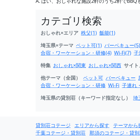
A. はい、おしゃれな施設2軒のうち2軒でB
カテゴリ検索
おしゃれ×エリア
秩父(1)
飯能(1)
埼玉県×テーマ
ペット可(1)
バーベキュー(5
合宿・ワーケーション・研修(4)
Wi-Fi(7)
子
特集
おしゃれ×関東
おしゃれ×関西
サイト
他テーマ（全国）
ペット可
バーベキュー
合宿・ワーケーション・研修
Wi-Fi
子連れ
埼玉県の貸別荘（キーワード指定なし）
埼
貸別荘コテージ
エリアから探す
テーマから
千葉コテージ・貸別荘
那須のコテージ・貸別