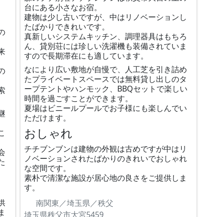
台にある小さなお宿。
建物は少し古いですが、中はリノベーションし
たばかりできれいです。
の
真新しいシステムキッチン、調理器具はもちろ
ん、貸別荘には珍しい洗濯機も装備されていま
来
すので長期滞在にも適しています。
なにより広い敷地が自慢で、人工芝を引き詰め
の
たプライベートスペースでは無料貸し出しのタ
ープテントやハンモック、BBQセットで楽しい
索
時間を過ごすことができます。
夏場はビニールプールでお子様にも楽しんでい
継
ただけます。
おしゃれ
こ
チチブンブンは建物の外観は古めですが中はリ
会
ノベーションされたばかりのきれいでおしゃれ
た
な空間です。
素朴で清潔な施設が居心地の良さをご提供しま
す。
供
南関東／埼玉県／秩父
ま
埼玉県秩父市大宮5459