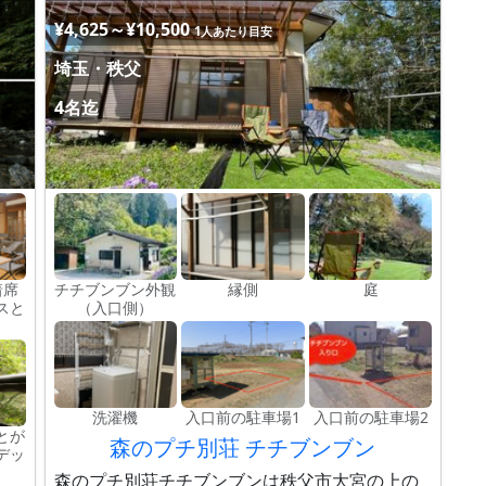
¥4,625～¥10,500
1人あたり目安
埼玉・秩父
4名迄
着席
チチブンブン外観
縁側
庭
スと
（入口側）
洗濯機
入口前の駐車場1
入口前の駐車場2
とが
森のプチ別荘 チチブンブン
デッ
森のプチ別荘チチブンブンは秩父市大宮の上の