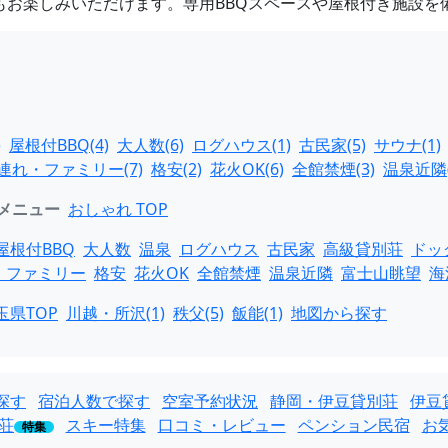
BQもお楽しみいただけます。専用BBQスペースや屋根付き施設
)
屋根付BBQ(4)
大人数(6)
ログハウス(1)
古民家(5)
サウナ(1)
連れ・ファミリー(7)
格安(2)
花火OK(6)
全館禁煙(3)
温泉近隣(
メニュー
おしゃれ TOP
屋根付BBQ
大人数
温泉
ログハウス
古民家
高級貸別荘
ドッ
・ファミリー
格安
花火OK
全館禁煙
温泉近隣
富士山眺望
海
玉県TOP
川越・所沢(1)
秩父(5)
飯能(1)
地図から探す
探す
宿泊人数で探す
空室予約状況
静岡・伊豆貸別荘
伊豆
荘
スキー特集
口コミ・レビュー
ペンション民宿
お
特集