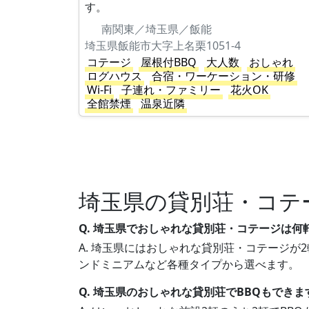
す。
南関東／埼玉県／飯能
埼玉県飯能市大字上名栗1051-4
コテージ
屋根付BBQ
大人数
おしゃれ
ログハウス
合宿・ワーケーション・研修
Wi-Fi
子連れ・ファミリー
花火OK
全館禁煙
温泉近隣
埼玉県の貸別荘・コテ
Q. 埼玉県でおしゃれな貸別荘・コテージは何
A. 埼玉県にはおしゃれな貸別荘・コテージが2
ンドミニアムなど各種タイプから選べます。
Q. 埼玉県のおしゃれな貸別荘でBBQもできま