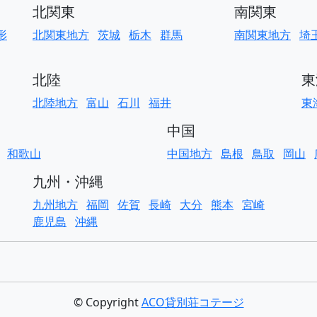
北関東
南関東
形
北関東地方
茨城
栃木
群馬
南関東地方
埼
北陸
東
北陸地方
富山
石川
福井
東
中国
和歌山
中国地方
島根
鳥取
岡山
九州・沖縄
九州地方
福岡
佐賀
長崎
大分
熊本
宮崎
鹿児島
沖縄
© Copyright
ACO貸別荘コテージ