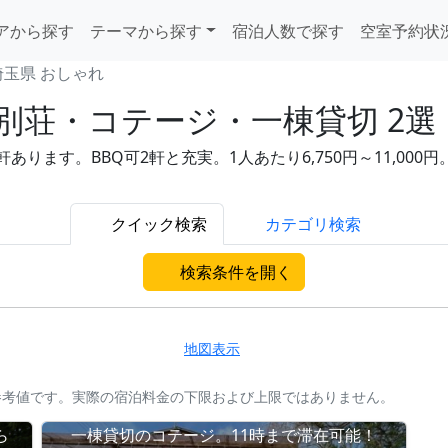
アから探す
テーマから探す
宿泊人数で探す
空室予約状
埼玉県 おしゃれ
別荘・コテージ・一棟貸切 2選
ります。BBQ可2軒と充実。1人あたり6,750円～11,00
クイック検索
カテゴリ検索
検索条件を開く
地図表示
参考値です。実際の宿泊料金の下限および上限ではありません。
ら
一棟貸切のコテージ。11時まで滞在可能！