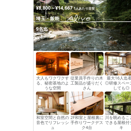
¥8,800～¥14,667
1人あたり目安
埼玉・飯能
9名迄
大人もワクワクす
従業員手作りの木
最大16人迄
る、秘密基地のよ
工製品が盛りだく
◎研修スペー
うな空間
さん
しても◎
和室空間と自然の
2F和室と屋根裏に
川を眺めるこ
音色でリフレッシ
手作りワークデス
できる屋根付
ュ
ク4台
キ