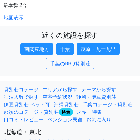
2
駐車場:
台
地図表示
近くの施設を探す
南関東地方
千葉
茂原・九十九里
千葉のBBQ貸別荘
貸別荘コテージ
エリアから探す
テーマから探す
宿泊人数で探す
空室予約状況
静岡・伊豆貸別荘
伊豆貸別荘 ペット可
沖縄貸別荘
千葉コテージ・貸別荘
那須のコテージ・貸別荘
スキー特集
特集
口コミ・レビュー
ペンション民宿
お気に入り
北海道・東北