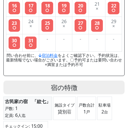
21
16
17
18
19
20
22
×
○
○
○
○
○
○
24
26
29
23
25
27
28
×
×
×
○
○
○
○
-
-
-
-
-
30
31
○
○
問い合わせ前に、
宿泊料金
をよくご確認下さい。予約状況は、
最新情報でない場合がございます。〇予約可または要問い合わせ
×満室または予約不可
宿の特徴
古民家の宿 「紋七」
施設タイプ
戸数合計
駐車場
1
戸数:
貸別荘
1
2
戸
台
6
定員:
人迄
15:00
チェックイン: