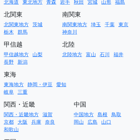
北海道
東北地方
青森
岩手
秋田
宮城
山形
福島
北関東
南関東
北関東地方
茨城
南関東地方
埼玉
千葉
東京
栃木
群馬
神奈川
甲信越
北陸
甲信越地方
山梨
北陸地方
富山
石川
福井
長野
新潟
東海
東海地方
静岡・伊豆
愛知
岐阜
三重
関西・近畿
中国
関西・近畿地方
滋賀
中国地方
島根
鳥取
京都
大阪
兵庫
奈良
岡山
広島
山口
和歌山