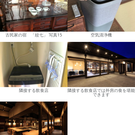
古民家の宿 「紋七」 写真15
空気清浄機
隣接する飲食店
隣接する飲食店では外房の食を堪能
できます