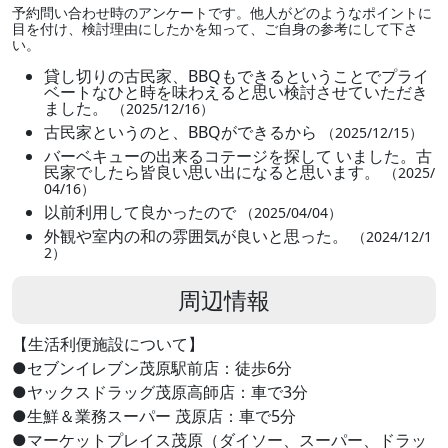
予約問い合わせ時のアンケートです。他人がどのようなポイントに
目を付け、検討理由にしたかを知って、ご自身の参考にして下さ
い。
貸し切りの古民家、BBQもできるということでプライ
ベートなひと時を味わえると思い検討させていただき
ました。
（2025/12/16）
古民家というのと、BBQができるから
（2025/12/15）
バーベキューの出来るコテージを探して いました。古
民家でしたら皆良い思い出になると思います。
（2025/
04/16）
以前利用して良かったので
（2025/04/04）
外観や室内の和の雰囲気が良いと思った。
（2024/12/1
2）
周辺情報
【生活利便施設について】
●セブンイレブン茂原駅前店：徒歩6分
●ヤックスドラッグ茂原高師店：車で3分
●生鮮＆業務スーパー 茂原店：車で5分
●マーケットプレイス茂原（ダイソー、スーパー、ドラッ