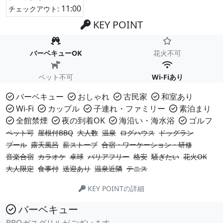
11:00
チェックアウト:
KEY POINT
バーベキューOK
花火不可
ペット不可
Wi-Fiあり
バーベキュー
おしゃれ
古民家
和室あり
Wi-Fi
カップル
子連れ・ファミリー
素泊まり
全館禁煙
夜の到着OK
海沿い・海水浴
ゴルフ
ペット可
屋根付BBQ
大人数
温泉
ログハウス
ドッグラン
プール
露天風呂
薪ストーブ
合宿・ワーケーション・研修
音楽合宿
カラオケ
卓球
バリアフリー
格安
騒ぎたい
花火OK
大人限定
食事付
送迎あり
温泉近隣
テニス
KEY POINTの詳細
バーベキュー
BBQガスグリルがございます。