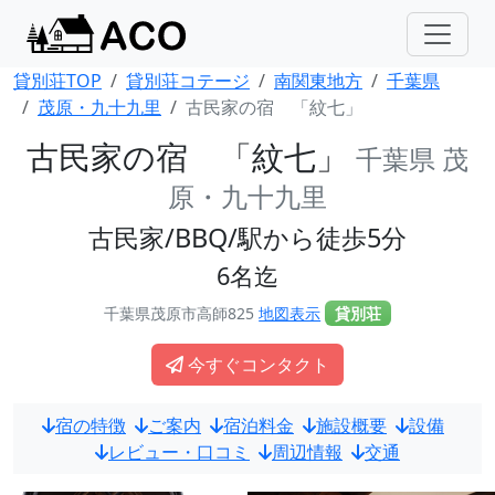
貸別荘TOP
貸別荘コテージ
南関東地方
千葉県
茂原・九十九里
古民家の宿 「紋七」
古民家の宿 「紋七」
千葉県 茂
原・九十九里
古民家/BBQ/駅から徒歩5分
6名迄
千葉県茂原市高師825
地図表示
貸別荘
今すぐコンタクト
宿の特徴
ご案内
宿泊料金
施設概要
設備
レビュー・口コミ
周辺情報
交通