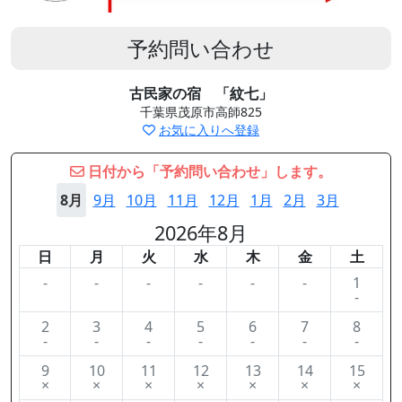
予約問い合わせ
古民家の宿 「紋七」
千葉県茂原市高師825
お気に入りへ登録
日付から「予約問い合わせ」します。
8月
9月
10月
11月
12月
1月
2月
3月
2026年8月
日
月
火
水
木
金
土
-
-
-
-
-
-
1
-
2
3
4
5
6
7
8
-
-
-
-
-
-
-
9
10
11
12
13
14
15
×
×
×
×
×
×
×