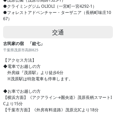
●クライミングジム OLIOLI（一宮町一宮4292-1）
●フォレストアドベンチャー・ターザニア（長柄町味庄10
67）
交通
古民家の宿 「紋七」
千葉県茂原市高師825
【アクセス方法】
◆電車でお越しの方
外房線『茂原駅』より徒歩6分
※茂原駅は特急電車も停車します。
◆お車でお越しの方
【横浜方面】《アクアライン→圏央道》茂原長柄スマートI
Cより15分
【千葉市方面】《外房有料道路》茂原北ICより18分