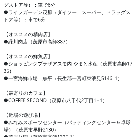
グストア等）：車で6分
●ライフガーデン茂原（ダイソー、スーパー、ドラッグス
トア等）：車で6分
【オススメの精肉店】
●緑川肉店（茂原市高師887）
【オススメの鮮魚店】
●ショッピングプラザアスモ内 やまと水産（茂原市高師17
35）
●一宮海鮮市場 魚平（長生郡一宮町東浪見5146ｰ1）
【最寄りのカフェ】
●COFFEE SECOND（茂原市八千代2丁目1−1）
【近場の遊び場】
●みなみスポーツセンター（バッティングセンター＆卓球
場）（茂原市早野2130）
●茂原公園（茂原市高師1325-1）