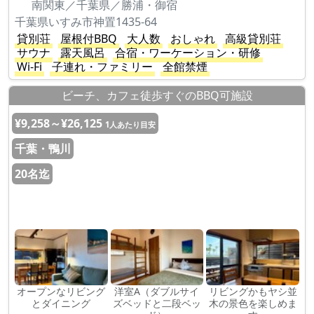
南関東／千葉県／勝浦・御宿
千葉県いすみ市神置1435-64
貸別荘
屋根付BBQ
大人数
おしゃれ
高級貸別荘
サウナ
露天風呂
合宿・ワーケーション・研修
Wi-Fi
子連れ・ファミリー
全館禁煙
ビーチ、カフェ徒歩すぐのBBQ可施設
¥9,258～¥26,125
1人あたり目安
千葉・鴨川
20名迄
オープンなリビング
洋室A（ダブルサイ
リビングかもヤシ並
とダイニング
ズベッドと二段ベッ
木の景色を楽しめま