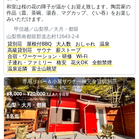
和室は桜の花の障子が温かくお迎え致します。陶芸家の
作品（皿、茶碗、湯呑、マグカップ、ぐい吞）をお楽し
みいただけます。
甲信越／山梨県／大月・都留
山梨県南都留郡道志村12643-2-4
貸別荘
屋根付BBQ
大人数
おしゃれ
温泉
高級貸別荘
サウナ
薪ストーブ
合宿・ワーケーション・研修
Wi-Fi
子連れ・ファミリー
格安
花火OK
全館禁煙
温泉近隣
富士山眺望
専用リバー＆小屋サウナ一棟完全貸切別荘
¥8,000～¥20,000
1人あたり目安
山梨・大月・都留
8名迄