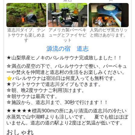
道志川ダイブ、テン
アメリカ製バーベキ
人気のピザ窯カリッ
トサウナも楽しめま
ューグとファイヤピ
と焼けあがります。
す
ット
源流の宿 道志
★山梨県産ヒノキのバレルサウナ完成致しました！！
☆満点の星空の下で、バレルサウナで整い、バーベキュ
ーや焚火を仲間達と道志村の生活をお楽しみください。
⭐️バレルサウナは宿泊日は何度入っても無料です。
★テントサウナで道志川ダイブもできます。
☆朝、晩2度サウナご利用頂けます。
☆朝サウナは最高です。
☆施設から、道志川まで、30秒で行けます！！
★★★★★標高900mの所にあり清流の道志川の冷たい
水蒸気で山中湖畔よりも涼しいです。 夏でも蚊はほぼ
いません。道志の道の駅より2度ほど気温が低いです。
おしゃれ