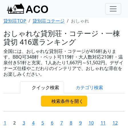
貸別荘TOP
貸別荘コテージ
おしゃれ
おしゃれな貸別荘・コテージ・一棟
貸切 416選ランキング
全国には、おしゃれな貸別荘・コテージが416軒ありま
す。BBQ可348軒・ペット可119軒・大人数対応210軒・温
泉付き51軒と充実。1人あたり1,667円～51,502円。デザイ
ナーズ仕様やこだわりのインテリアで、おしゃれな滞在を
お楽しみください。
クイック検索
カテゴリ検索
検索条件を開く
1
2
3
4
5
6
7
8
9
10
11
12