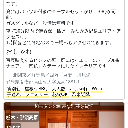
です。
庭にはパラソル付きのテーブルセットがり、BBQが可
能。
ガスグリルなど、設備は無料です。
車で30分以内で伊香保・四万・みなかみ温泉エリアへア
クセス可。
1時間ほどで各地のスキー場へもアクセスできます。
おしゃれ
写真映えするピンクの壁、庭にはイエローのテーブル&
チェア。「南仏」をテーマにしたインテリアです。
北関東／群馬県／四万・吾妻・川原湯
群馬県吾妻郡高山村大字尻高1881-1
貸別荘
屋根付BBQ
大人数
おしゃれ
Wi-Fi
子連れ・ファミリー
花火OK
温泉近隣
和モダンの綺麗な別荘を貸切
栃木・那須高原
11名迄