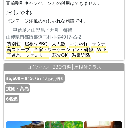
直前割引キャンペーンとの併用はできません。
おしゃれ
ビンテージ洋風のおしゃれな施設です。
甲信越／山梨県／大月・都留
山梨県南都留郡道志村小椿4017-乙-2
貸別荘
屋根付BBQ
大人数
おしゃれ
サウナ
薪ストーブ
合宿・ワーケーション・研修
Wi-Fi
子連れ・ファミリー
花火OK
温泉近隣
ログハウス│BBQ無料│屋根付テラス
¥6,600～¥15,767
1人あたり目安
滋賀・高島
6名迄