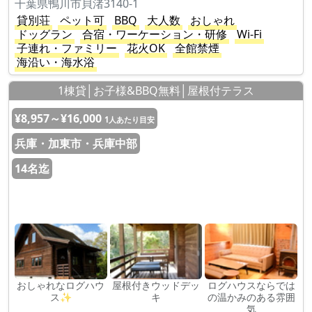
千葉県鴨川市貝渚3140-1
貸別荘
ペット可
BBQ
大人数
おしゃれ
ドッグラン
合宿・ワーケーション・研修
Wi-Fi
子連れ・ファミリー
花火OK
全館禁煙
海沿い・海水浴
1棟貸│お子様&BBQ無料│屋根付テラス
¥8,957～¥16,000
1人あたり目安
兵庫・加東市・兵庫中部
14名迄
おしゃれなログハウ
屋根付きウッドデッ
ログハウスならでは
ス✨
キ
の温かみのある雰囲
気