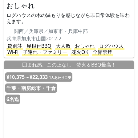
おしゃれ
ログハウスの木の温もりを感じながら非日常体験を味わ
えます。
関西／兵庫県／加東市・兵庫中部
兵庫県加東市山国2012-2
貸別荘
屋根付BBQ
大人数
おしゃれ
ログハウス
Wi-Fi
子連れ・ファミリー
花火OK
全館禁煙
囲まれ感、この上なし 焚火＆BBQ最高！
¥10,375～¥22,333
1人あたり目安
千葉・南房総市・千倉
6名迄