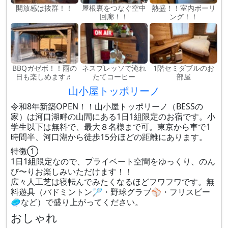
開放感は抜群！！
屋根裏をつなぐ空中
熱盛！！室内ボーリ
回廊！！
ング！！
BBQガゼボ！！雨の
ネスプレッソで淹れ
1階セミダブルのお
日も楽しめます♬
たてコーヒー
部屋
山小屋トッポリーノ
令和8年新築OPEN！！山小屋トッポリーノ（BESSの
家）は河口湖畔の山間にある1日1組限定のお宿です。小
学生以下は無料で、最大８名様まで可。東京から車で1
時間半、河口湖から徒歩15分ほどの距離にあります。
特徴①
1日1組限定なので、プライベート空間をゆっくり、のん
び〜りお楽しみいただけます！！
広々人工芝は寝転んでみたくなるほどフワフワです。無
料遊具（バドミントン🏸・野球グラブ⚾️・フリスビー
🥏など）で盛り上がってください。
おしゃれ