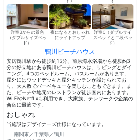
ド）
す
洋室Bからの景色
夜になるとおしゃれ
洋室C（ダブルサイ
（ダブルサイズベッ
にライトアップ
ズベッドと二段ベッ
ド）
ド）
鴨川ビーチハウス
安房鴨川駅から徒歩約15分、前原海水浴場から徒歩約3
分の好立地にある鴨川ビーチハウスは、リビングとダイ
ニング、4つのベッドルーム、バスルームがあります。
屋外にはウッドデッキと屋外キッチンが設けられてお
り、大人数でバーベキューを楽しむこともできます。ま
た、ビーチや地元のレストランが徒歩圏内にあります。
Wi-FiやNetflixも利用でき、大家族、テレワークや企業の
合宿に最適です。
おしゃれ
当施設はデザイナーズ仕様になっています。
南関東／千葉県／鴨川