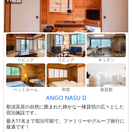
リビング
リビング
キッチン
ベットルーム
和室
食器類
ANGO NASU II
那須高原の自然に囲まれた静かな一棟貸切の広々とした
宿泊施設です。
最大11名まで宿泊可能で、ファミリーやグループ旅行に
最適です！