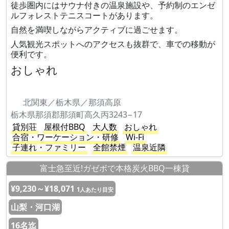
徒歩圏内にはサウナ付きの温泉施設や、予約制のエンゼ
ルフォレストテニスコートがあります。
自然を満喫しながらアクティブに過ごせます。
人気観光スポットへのアクセスも抜群で、車での移動が
便利です。
おしゃれ
北関東／栃木県／那須高原
栃木県那須郡那須町高久丙3243−17
貸別荘
屋根付BBQ
大人数
おしゃれ
合宿・ワーケーション・研修
Wi-Fi
子連れ・ファミリー
全館禁煙
温泉近隣
富士急至近!ガゼボで本格炭火BBQ一棟貸
¥9,230～¥18,071
1人あたり目安
山梨・河口湖
16名迄