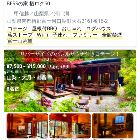
BESSの家 栖ログ60
甲信越／山梨県／河口湖
山梨県南都留郡富士河口湖町大石2161番16-2
コテージ
屋根付BBQ
おしゃれ
ログハウス
薪ストーブ
Wi-Fi
子連れ・ファミリー
全館禁煙
富士山眺望
リバーサイドのバレルサウナ付きコテージ！
¥7,500～¥15,000
1人あたり目安
山梨・大月・都留
8名迄