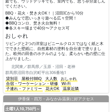
庭でも、ウッドデッキでも、室内でも、思う存分楽しん
でください。
BBQ・花火・焚き火OK！｜沼田ICから10分
●みんなで思いっきり遊べる広々空間！
●BBQコンロ、焚き火台無料！
●各スキー場まで40分〜アクセス可
おしゃれ
リビングと2つの洋室はビニールクロスではなく紙と木
でできた壁紙に、自然素材の塗料を自分達で塗りまし
た。欧州の田舎のホテルのような、柔らかい色の壁に仕
上がりました。
北関東／群馬県／玉原・沼田・老神
群馬県沼田市白沢町平出306番地1
貸別荘
屋根付BBQ
大人数
おしゃれ
合宿・ワーケーション・研修
Wi-Fi
子連れ・ファミリー
花火OK
温泉近隣
伊香保・四万・みなかみ温泉に好アクセス
土曜1人10,750円～