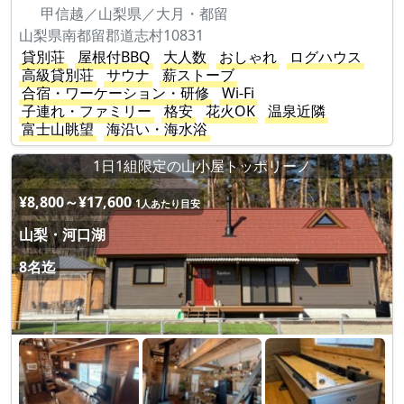
甲信越／山梨県／大月・都留
山梨県南都留郡道志村10831
貸別荘
屋根付BBQ
大人数
おしゃれ
ログハウス
高級貸別荘
サウナ
薪ストーブ
合宿・ワーケーション・研修
Wi-Fi
子連れ・ファミリー
格安
花火OK
温泉近隣
富士山眺望
海沿い・海水浴
1日1組限定の山小屋トッポリーノ
¥8,800～¥17,600
1人あたり目安
山梨・河口湖
8名迄