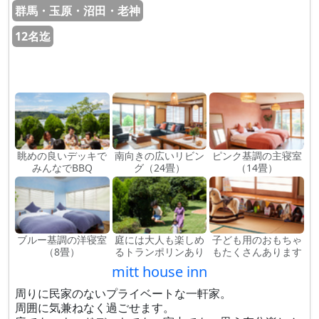
群馬・玉原・沼田・老神
12名迄
眺めの良いデッキで
南向きの広いリビン
ピンク基調の主寝室
みんなでBBQ
グ（24畳）
（14畳）
ブルー基調の洋寝室
庭には大人も楽しめ
子ども用のおもちゃ
（8畳）
るトランポリンあり
もたくさんあります
mitt house inn
周りに民家のないプライベートな一軒家。
周囲に気兼ねなく過ごせます。