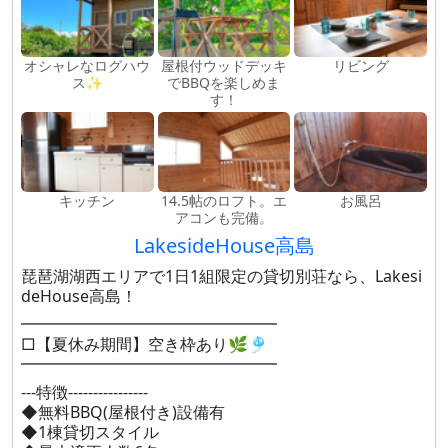
オシャレなログハウ
屋根付ウッドデッキ
リビング
ス✨
でBBQを楽しめま
す！
キッチン
14.5帖のロフト。エ
お風呂
アコンも完備。
LakesideHouse高島
琵琶湖湖西エリアで1日1組限定の貸切別荘なら、Lakesi
deHouse高島！
━━━━━━━━━━━━━━━━
□【夏休み期間】空き枠あり🌿🎐
━━━━━━━━━━━━━━━━
---特徴----------------
◆無料BBQ(屋根付き)設備有
◆1棟貸切スタイル