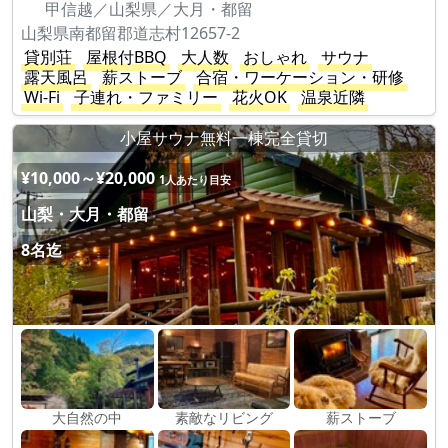
甲信越／山梨県／大月・都留
山梨県南都留郡道志村12657-2
貸別荘
屋根付BBQ
大人数
おしゃれ
サウナ
露天風呂
薪ストーブ
合宿・ワーケーション・研修
Wi-Fi
子連れ・ファミリー
花火OK
温泉近隣
小屋サウナ無料一棟完全貸切
¥10,000～¥20,000
1人あたり目安
山梨・大月・都留
8名迄
大自然の中
素敵なリビング
薪ストーブ