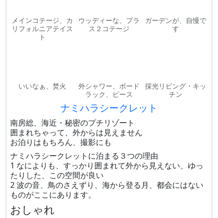
メインコテージ、カ
ウッディーな、プラ
ガーデンが、自慢で
リフォルニアテイス
ス２コテージ
す
ト
いいなぁ、焚火
外シャワー、ボード
採光リビング・キッ
ラック、ピース
チン
ナミハラシークレット
南房総、海近・秘密のプチリゾート
囲まれちゃって、外からは見えません
お泊りはもちろん、撮影にも
ナミハラシークレットに泊まる３つの理由
1 なによりも、すっかり囲まれて外から見えない、ゆっ
たりした、この空間が良い
2 波の音、鳥のさえずり、海から登る月、都会にはない
ものがここにあります。
おしゃれ