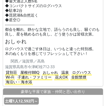
◆最大適正人数6名
◆コンパクトサイズのログハウス
◆駐車2台
◆琵琶湖&自然近く
◆星空◎
-------------------------
都会を離れ、静かな立地で、語らうのも良し、騒ぐのも
良し、星を眺めるのも良し。どう使うかは皆様次第。
おしゃれ
ログハウスで過ごす休日は、いつもと違った特別感。
木のぬくもりを感じてリフレッシュして下さい！
関西／滋賀県／高島
滋賀県高島市今津町桂712-33
貸別荘
屋根付BBQ
おしゃれ
温泉
ログハウス
Wi-Fi
子連れ・ファミリー
花火OK
全館禁煙
海沿い・海水浴
豪華な平屋で家族・仲間と思い出作り
土曜1人12,592円～