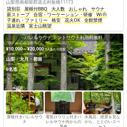
山梨県南都留郡道志村板橋11173
貸別荘
屋根付BBQ
大人数
おしゃれ
サウナ
薪ストーブ
合宿・ワーケーション・研修
Wi-Fi
子連れ・ファミリー
格安
花火OK
全館禁煙
温泉近隣
富士山眺望
バレルサウナ,テントサウナ利用料無料
¥10,000～¥20,000
1人あたり目安
山梨・大月・都留
9名迄
屋根付きバレルサウ
電気ロウリュ付きバ
水風呂、絶景を見な
ナ
レルサウナ内からの
がら、ととのいスペ
景色
ース