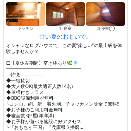
キッチン
1F寝室
2F寝室①
甘い夏のおもいで。
オシャレなログハウスで、この夏”楽しい”の最上級を体
験しませんか？
━━━━━━━━━━━━━━━━
□【夏休み期間】空き枠あり🌿🎐
━━━━━━━━━━━━━━━━
---特徴----------------
◆一組貸切
◆大人数OK(最大適正人数14名)
◆屋根付きテラス
◆BBQ設備利用が無料
└コンロ、網、炭、着火剤、チャッカマン等全て無料!!
◆お子様のご利用料金無料
◆寝室数3部屋(洋洋洋)
◆お子様が遊べる施設に好アクセス
└『おもちゃ王国』『兵庫県立播磨…