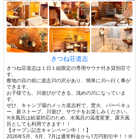
きつね荘道志
きつね荘道志は１日１組限定の専用サウナ付き貸別荘で
す。
敷地の目の前に道志川の沢があり、簡単に川へ行く事が
できます。
お子様でも、川遊びができる、浅めの川になっていま
す。
ぜひ、キャンプ場のメッカ道志村で、焚火、バーベキュ
ー、薪ストーブ、川遊び、サウナをお楽しみください。
※水風呂は給湯対応のため、水風呂の温度変更​、露天風
呂としても利用できます！！
【オープン記念キャンペーン中！！】
​​2026年5月、6月、7月は通常料金から1万円割引中！！※