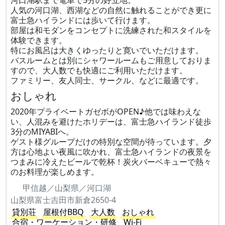
河口湖駅まで電車で5分の好立地。
人気の河口湖、西湖などの自然に触れることができ更に
富士急ハイランドには歩いて行けます。
部屋は和モダンをコンセプトに洗練された和スタイルを
体験できます。
特にお風呂は大きくゆったりと寛いでいただけます。
バスルームとは別にシャワールームもご用意しておりま
すので、大人数でも快適にご利用いただけます。
ファミリー、友人同士、サークル、などに最適です。
おしゃれ
2020年プライベートガゼボがOPEN♪他では味わえな
い、人混みを避けたホリデーは、富士急ハイランド徒歩
3分のMIYABIへ。
ゲスト様グループだけの特別な空間が待っています。夕
方は心地よい夜風に吹かれ、富士急ハイランドの夜景を
つまみに冷えたビールで乾杯！炭火バーベキューで熱々
のお料理が楽しめます。
甲信越／山梨県／河口湖
山梨県富士吉田市新倉2650-4
貸別荘
屋根付BBQ
大人数
おしゃれ
合宿・ワーケーション・研修
Wi-Fi