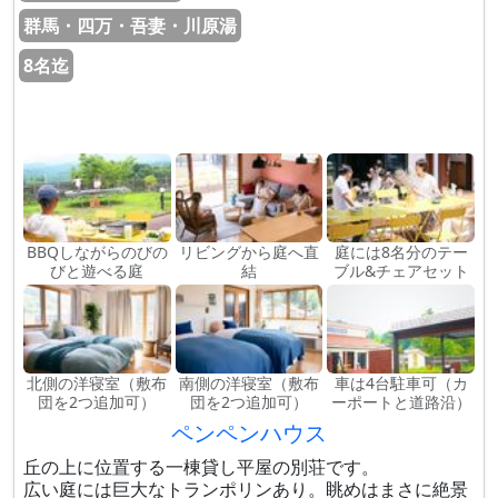
群馬・四万・吾妻・川原湯
8名迄
BBQしながらのびの
リビングから庭へ直
庭には8名分のテー
びと遊べる庭
結
ブル&チェアセット
北側の洋寝室（敷布
南側の洋寝室（敷布
車は4台駐車可（カ
団を2つ追加可）
団を2つ追加可）
ーポートと道路沿）
ペンペンハウス
丘の上に位置する一棟貸し平屋の別荘です。
広い庭には巨大なトランポリンあり。眺めはまさに絶景