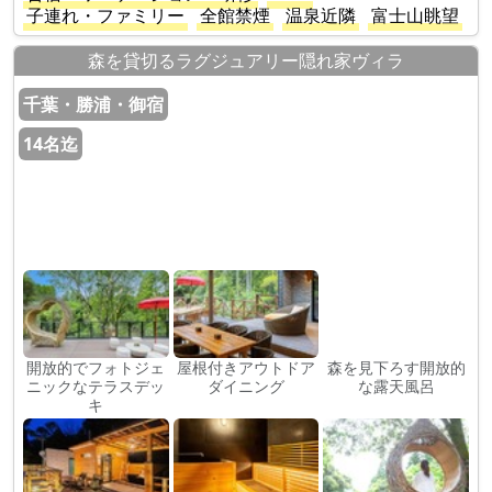
子連れ・ファミリー
全館禁煙
温泉近隣
富士山眺望
森を貸切るラグジュアリー隠れ家ヴィラ
千葉・勝浦・御宿
14名迄
開放的でフォトジェ
屋根付きアウトドア
森を見下ろす開放的
ニックなテラスデッ
ダイニング
な露天風呂
キ