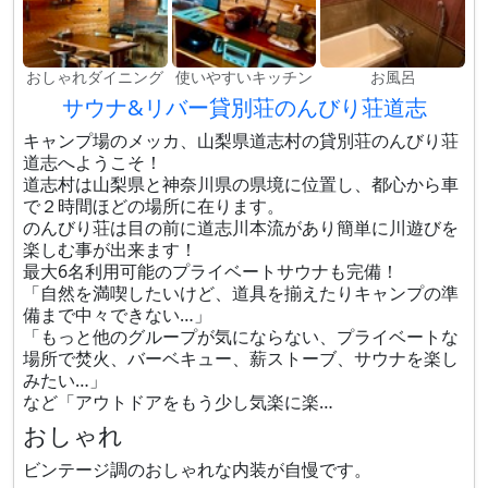
おしゃれダイニング
使いやすいキッチン
お風呂
サウナ&リバー貸別荘のんびり荘道志
キャンプ場のメッカ、山梨県道志村の貸別荘のんびり荘
道志へようこそ！
道志村は山梨県と神奈川県の県境に位置し、都心から車
で２時間ほどの場所に在ります。
のんびり荘は目の前に道志川本流があり簡単に川遊びを
楽しむ事が出来ます！
最大6名利用可能のプライベートサウナも完備！
「自然を満喫したいけど、道具を揃えたりキャンプの準
備まで中々できない…」
「もっと他のグループが気にならない、プライベートな
場所で焚火、バーベキュー、薪ストーブ、サウナを楽し
みたい…」
など「アウトドアをもう少し気楽に楽…
おしゃれ
ビンテージ調のおしゃれな内装が自慢です。