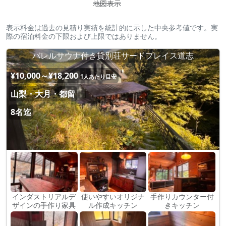
地図表示
表示料金は過去の見積り実績を統計的に示した中央参考値です。実
際の宿泊料金の下限および上限ではありません。
バレルサウナ付き貸別荘サードプレイス道志
¥10,000～¥18,200
1人あたり目安
山梨・大月・都留
8名迄
インダストリアルデ
使いやすいオリジナ
手作りカウンター付
ザインの手作り家具
ル作成キッチン
きキッチン