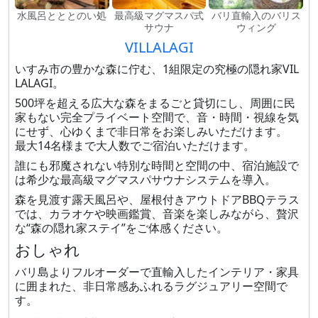
水風呂とととのい処
最高級マグマスパ式
バリ直輸入のバリス
サウナ
ウィング
VILLALAGI
いすみ市の豊かな森に佇む、1組限定の究極の隠れ家VIL
LALAGI。
500坪を超える広大な森をまるごと貸切にし、周囲に民
家もない完全プライベート空間で、音・時間・視線を気
にせず、心ゆくまで非日常をお楽しみいただけます。
最大14名様まで大人数でご宿泊いただけます。
誰にも邪魔されない特別な時間と空間の中、宿泊施設で
は希少な最高級マグマスパサウナシステムを導入。
森を見渡す露天風呂や、屋根付きアウトドアBBQテラス
では、カラオケや映画鑑賞、音楽を楽しみながら、贅沢
な“森の隠れ家ステイ”をご体感ください。
おしゃれ
バリ島よりフルオーダーで直輸入したインテリア・家具
に囲まれた、非日常感あふれるラグジュアリー空間で
す。