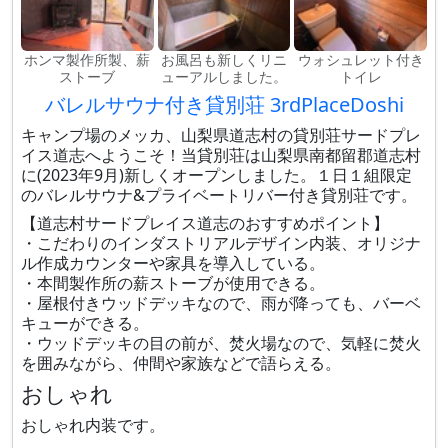
ホンマ製作所製、薪
お風呂も新しくリニ
ウォシュレット付き
ストーブ
ューアルしました。
トイレ
バレルサウナ付き貸別荘 3rdPlaceDoshi
キャンプ場のメッカ、山梨県道志村の貸別荘サードプレ
イス道志へようこそ！当貸別荘は山梨県南都留郡道志村
に(2023年9月)新しくオープンしました。１日１組限定
のバレルサウナ&プライベートリバー付き貸別荘です。
【道志村サードプレイス道志のおすすめポイント】
・こだわりのインダストリアルデザイン内装、オリジナ
ル作成カウンターや家具を導入している。
・本間製作所の薪ストーブが使用できる。
・屋根付きウッドデッキなので、雨が降っても、バーベ
キューができる。
・ウッドデッキの目の前が、焚火場なので、気軽に焚火
を囲みながら、仲間や家族などで語らえる。
おしゃれ
おしゃれ内装です。