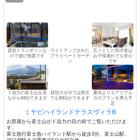
貸切トランポリンな
ライトアップされた
広々とした和洋室は
ので遊び放題です
プライベートガーデ
お子様連れでも安心
ン
です
ド迫力の富士山を見
貸切ガゼボでは雨天
夏頃よりエアリアル
ながらBBQできます
でもBBQができます
ヨガプランを導入予
定
ミヤビハイランドテラスヴィラB
お部屋から富士山がド迫力の目の前でご覧いただけま
す。
富士急行富士急ハイランド駅から徒歩3分、富士山駅、