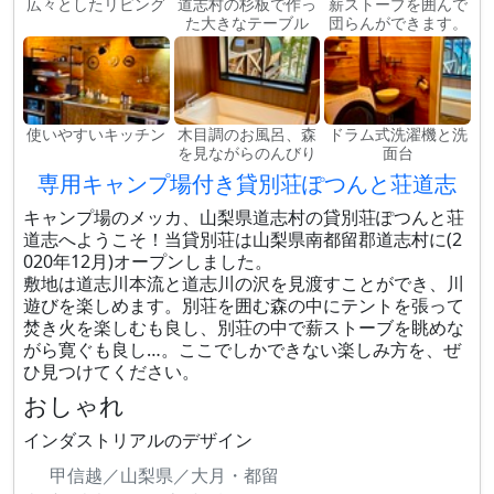
広々としたリビング
道志村の杉板で作っ
薪ストーブを囲んで
た大きなテーブル
団らんができます。
使いやすいキッチン
木目調のお風呂、森
ドラム式洗濯機と洗
を見ながらのんびり
面台
専用キャンプ場付き貸別荘ぽつんと荘道志
キャンプ場のメッカ、山梨県道志村の貸別荘ぽつんと荘
道志へようこそ！当貸別荘は山梨県南都留郡道志村に(2
020年12月)オープンしました。
敷地は道志川本流と道志川の沢を見渡すことができ、​川
遊びを楽しめます。別荘を囲む森の中にテントを張って
焚き火を楽しむも良し、別荘の中で薪ストーブを眺めな
がら寛ぐも良し…。ここでしかできない楽しみ方を、ぜ
ひ見つけてください。
おしゃれ
インダストリアルのデザイン
甲信越／山梨県／大月・都留