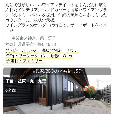
別荘では珍しい、ハワイアンテイストをふんだんに取り
入れたインテリア。ベッドカバーは高級ハワイアンブラ
ンドのトミーバハマを採用。沖縄の琉球石をあしらった
カウンターに一枚板の天板。
ワイングラスのホルダーは特注で、サーフボードをイメ
ージ。
南関東／神奈川県／逗子
神奈川県逗子市小坪6‐16‐23
貸別荘
おしゃれ
高級貸別荘
サウナ
合宿・ワーケーション・研修
Wi-Fi
子連れ・ファミリー
古民家/BBQ/駅から徒歩5分
千葉・茂原・九十九里
6名迄