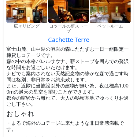
広々リビング
ヨツールの薪ストー
ベットルーム
ブ
Cachette Terre
富士山麓、山中湖の溶岩の森にたたずむ一日一組限定一
棟貸しコテージです。
森の中の本格バレルサウナ、薪ストーブを囲んでの贅沢
な時間をお過ごしいただけます。
ナビでも案内されない天然記念物の静かな森で過ごす時
間は格別、非日常をお約束致します。
また、近隣に当施設以外の建物が無い為、夜は標高1,00
0mの満天の星空を望むことができます。
都会の喧騒から離れて、大人の秘密基地でゆっくりお過
ごし下さい。
おしゃれ
・まるで海外のコテージに来たような非日常感満載で
す。