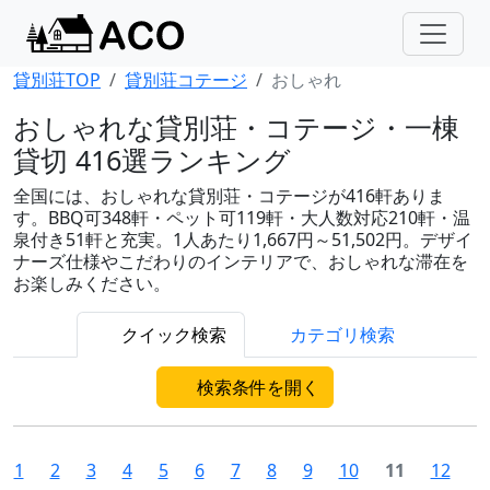
貸別荘TOP
貸別荘コテージ
おしゃれ
おしゃれな貸別荘・コテージ・一棟
貸切 416選ランキング
全国には、おしゃれな貸別荘・コテージが416軒ありま
す。BBQ可348軒・ペット可119軒・大人数対応210軒・温
泉付き51軒と充実。1人あたり1,667円～51,502円。デザイ
ナーズ仕様やこだわりのインテリアで、おしゃれな滞在を
お楽しみください。
クイック検索
カテゴリ検索
検索条件を開く
1
2
3
4
5
6
7
8
9
10
11
12