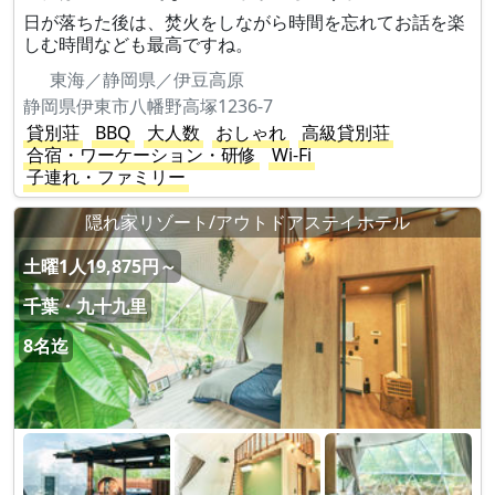
日が落ちた後は、焚火をしながら時間を忘れてお話を楽
しむ時間なども最高ですね。
東海／静岡県／伊豆高原
静岡県伊東市八幡野高塚1236-7
貸別荘
BBQ
大人数
おしゃれ
高級貸別荘
合宿・ワーケーション・研修
Wi-Fi
子連れ・ファミリー
隠れ家リゾート/アウトドアステイホテル
土曜1人19,875円～
千葉・九十九里
8名迄