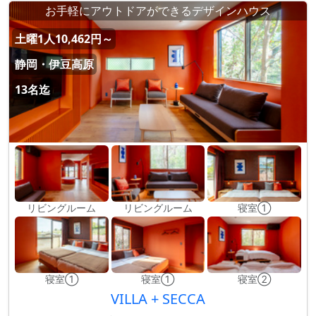
お手軽にアウトドアができるデザインハウス
土曜1人10,462円～
静岡・伊豆高原
13名迄
リビングルーム
リビングルーム
寝室①
寝室①
寝室①
寝室②
VILLA + SECCA