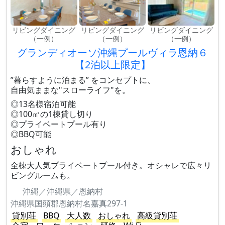
リビングダイニング
リビングダイニング
リビングダイニング
（一例）
（一例）
（一例）
グランディオーソ沖縄プールヴィラ恩納６
【2泊以上限定】
”暮らすように泊まる” をコンセプトに、
自由気ままな"スローライフ"を。
◎13名様宿泊可能
◎100㎡の1棟貸し切り
◎プライベートプール有り
◎BBQ可能
おしゃれ
全棟大人気プライベートプール付き。オシャレで広々リ
ビングルームも。
沖縄／沖縄県／恩納村
沖縄県国頭郡恩納村名嘉真297-1
貸別荘
BBQ
大人数
おしゃれ
高級貸別荘