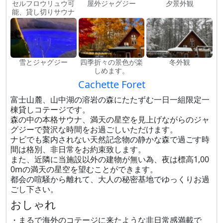
セルフロウリュウ可
屋外ジャグジー
夕景外観
能、貸し切りサウナ
雪とジャグジー
四季折々の景色が楽
冬外観
しめます。
Cachette Foret
富士山麓、山中湖の溶岩の森にたたずむ一日一組限定一
棟貸しコテージです。
森の中の本格サウナ、満天の星空を見上げながらのジャ
グジーで贅沢な時間をお過ごしいただけます。
ナビでも案内されない天然記念物の静かな森で過ごす時
間は格別、非日常をお約束致します。
また、近隣に当施設以外の建物が無い為、夜は標高1,00
0mの満天の星空を望むことができます。
都会の喧騒から離れて、大人の秘密基地でゆっくりお過
ごし下さい。
おしゃれ
・まるで海外のコテージに来たような非日常感満載で