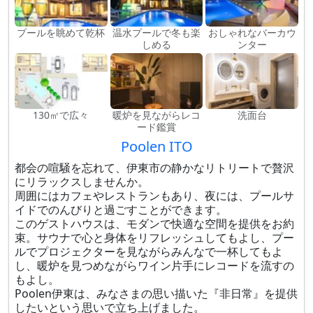
プールを眺めて乾杯
温水プールで冬も楽
おしゃれなバーカウ
しめる
ンター
130㎡で広々
暖炉を見ながらレコ
洗面台
ード鑑賞
Poolen ITO
都会の喧騒を忘れて、伊東市の静かなリトリートで贅沢
にリラックスしませんか。
周囲にはカフェやレストランもあり、夜には、プールサ
イドでのんびりと過ごすことができます。
このゲストハウスは、モダンで快適な空間を提供をお約
束。サウナで心と身体をリフレッシュしてもよし、プー
ルでプロジェクターを見ながらみんなで一杯してもよ
し、暖炉を見つめながらワイン片手にレコードを流すの
もよし。
Poolen伊東は、みなさまの思い描いた『非日常』を提供
したいという思いで立ち上げました。