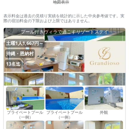
地図表示
表示料金は過去の見積り実績を統計的に示した中央参考値です。実
際の宿泊料金の下限および上限ではありません。
プール付きヴィラで過ごすリゾートステイ
土曜1人1,667円～
沖縄・恩納村
13名迄
プライベートプール
プライベートプール
外観
（一例）
（一例）