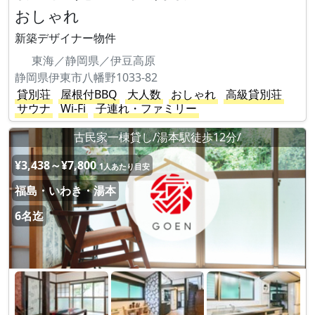
おしゃれ
新築デザイナー物件
東海／静岡県／伊豆高原
静岡県伊東市八幡野1033-82
貸別荘
屋根付BBQ
大人数
おしゃれ
高級貸別荘
サウナ
Wi-Fi
子連れ・ファミリー
古民家一棟貸し/湯本駅徒歩12分/
¥3,438～¥7,800
1人あたり目安
福島・いわき・湯本
6名迄