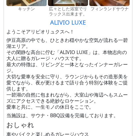
キッチン
広々とした浴室でリ
フィンランドサウナ
ラックス出来ます。
ALIVIO LUXE
ようこそアリビオリュクスへ！
伊豆高原の中でも、ひときわ穏やかな空気が流れる一碧
湖エリア。
その閑静な高台に佇む「ALIVIO LUXE」は、本物志向の
大人に贈るガレージ・ハウスです。
最大の特徴は、リビングと一体となったインナーガレー
ジ。
大切な愛車を安全に守り、ラウンジからもその造形美を
愛でながら、夜が更けるまで語り合う特別な体験をご提
供します。
一碧湖の自然に包まれながら、大室山や海辺へもスムー
ズにアクセスできる絶妙なロケーション。
愛車と共に、一生モノの休日をここで。
当施設は、サウナ・BBQ設備を完備しております。
おしゃれ
車やバイクと楽しめるガレージハウス