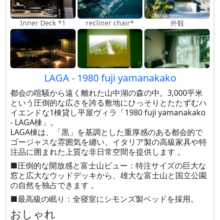
Inner Deck *1
recliner chair*
外観
LAGA - 1980 fuji yamanakako
都会の喧騒から遠く離れた山中湖の森の中。3,000平米
という圧倒的な広さを誇る敷地にひっそりとたたずむハ
イエンドな1棟貸し平屋ヴィラ「1980 fuji yamanakako
- LAGA棟」。
LAGA棟は、「黒」を基調とした重厚感のある都会的で
ゴージャスな雰囲気を纏い、イタリア製の高級家具や特
注品に囲まれた上質な非日常空間を提供します 。
■圧倒的な開放感と富士山ビュー：特注サイズの巨大な
窓と広大なウッドデッキから、雄大な富士山と国立公園
の自然を独占できます 。
■最高級の眠り：全寝室にシモンズ製ベッドを採用。
おしゃれ