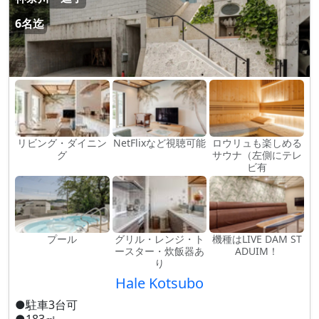
6名迄
リビング・ダイニン
NetFlixなど視聴可能
ロウリュも楽しめる
グ
サウナ（左側にテレ
ビ有
プール
グリル・レンジ・ト
機種はLIVE DAM ST
ースター・炊飯器あ
ADUIM！
り
Hale Kotsubo
●駐車3台可