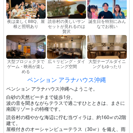
夜は楽しくBBQ、屋
読谷村の美しいサン
誕生日を特別にみん
根と照明あり
セットが見れるのは
なでお祝い
贅沢
大型プロジェクタで
広々リビング・ダイ
大型テーブルダイニ
ゲーム・映画が楽し
ニング空間
ングもゆったり
める
ペンション アラナハウス沖縄
ペンション アラナハウス沖縄へようこそ。
白砂の天然ビーチまで徒歩1分。
波の音を聞きながらテラスで過ごすひとときは、まさに
南国リゾートの特権です。
読谷村の穏やかな海辺に佇む当ヴィラは、約160㎡の2階
建て。
屋根付きのオーシャンビューテラス（30㎡）を備え、雨