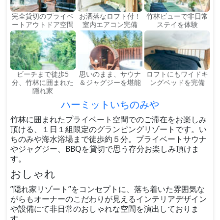
完全貸切のプライベ
お洒落なロフト付！
竹林ビューで非日常
ートアウトドア空間
室内エアコン完備
ステイを体験
ビーチまで徒歩5
思いのまま、サウナ
ロフトにもワイドキ
分、竹林に囲まれた
＆ジャグジーを堪能
ングベッドを完備
隠れ家
ハーミットいちのみや
竹林に囲まれたプライベート空間でのご滞在をお楽しみ
頂ける、１日１組限定のグランピングリゾートです。い
ちのみや海水浴場まで徒歩約５分。プライベートサウナ
やジャグジー、BBQを貸切で思う存分お楽しみ頂けま
す。
おしゃれ
”隠れ家リゾート”をコンセプトに、落ち着いた雰囲気な
がらもオーナーのこだわりが見えるインテリアデザイン
や設備にて非日常のおしゃれな空間を演出しておりま
す。