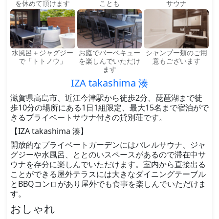
を休めて頂けます
ことも
サウナ
水風呂＋ジャグジー
お庭でバーベキュー
シャンプー類のご用
で「トトノウ」
を楽しんでいただけ
意もございます
ます
IZA takashima 湊
滋賀県高島市、近江今津駅から徒歩2分、琵琶湖まで徒
歩10分の場所にある1日1組限定、最大15名まで宿泊がで
きるプライベートサウナ付きの貸別荘です。
【IZA takashima 湊】
開放的なプライベートガーデンにはバレルサウナ、ジャ
グジーや水風呂、ととのいスペースがあるので滞在中サ
ウナを存分に楽しんでいただけます。室内から直接出る
ことができる屋外テラスには大きなダイニングテーブル
とBBQコンロがあり屋外でも食事を楽しんでいただけま
す。
おしゃれ