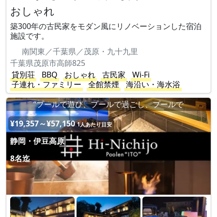
おしゃれ
築300年の古民家をモダン風にリノベーションした宿泊
施設です。
南関東／千葉県／茂原・九十九里
千葉県茂原市高師825
貸別荘
BBQ
おしゃれ
古民家
Wi-Fi
子連れ・ファミリー
全館禁煙
海沿い・海水浴
“プールで遊び、プールで過ごし、プールで
¥19,357～¥57,150
1人あたり目安
静岡・伊豆高原
8名迄