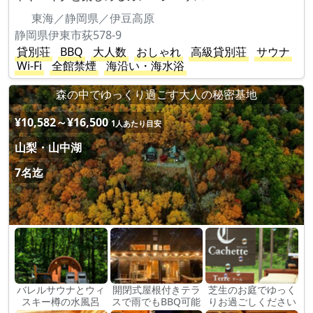
東海／静岡県／伊豆高原
静岡県伊東市荻578-9
貸別荘
BBQ
大人数
おしゃれ
高級貸別荘
サウナ
Wi-Fi
全館禁煙
海沿い・海水浴
森の中でゆっくり過ごす大人の秘密基地
¥10,582～¥16,500
1人あたり目安
山梨・山中湖
7名迄
バレルサウナとウィ
開閉式屋根付きテラ
芝生のお庭でゆっく
スキー樽の水風呂
スで雨でもBBQ可能
りお過ごしください