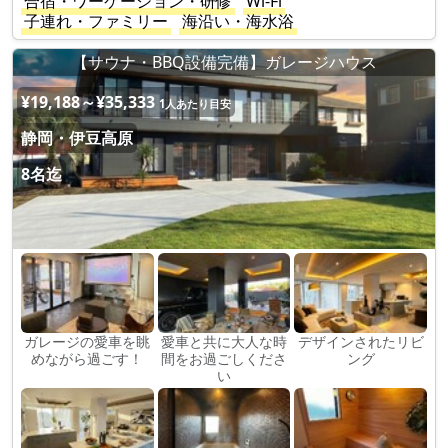
合宿・ワーケーション・研修
Wi-Fi
子連れ・ファミリー
海沿い・海水浴
【サウナ・BBQ設備完備】ガレージハウス
¥19,188～¥35,333
1人あたり目安
静岡・伊豆高原
8名迄
ガレージの愛車を眺
愛車と共に大人な時
デザインされたリビ
めながら過ごす！
間をお過ごしくださ
ング
い