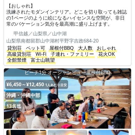
【おしゃれ】
洗練されたモダンインテリア。どこを切り取っても雑誌
の1ページのように絵になるハイセンスな空間が、非日
常のバケーション気分を最高潮に盛り上げます。
甲信越／山梨県／山中湖
山梨県南都留郡山中湖村平野字吉政684-20
貸別荘
ペット可
屋根付BBQ
大人数
おしゃれ
高級貸別荘
Wi-Fi
子連れ・ファミリー
花火OK
全館禁煙
富士山眺望
ビーチ1分 オーシャンビュー屋根付BBQ
¥6,450～¥12,450
1人あたり目安
沖縄・沖縄中部
13名迄