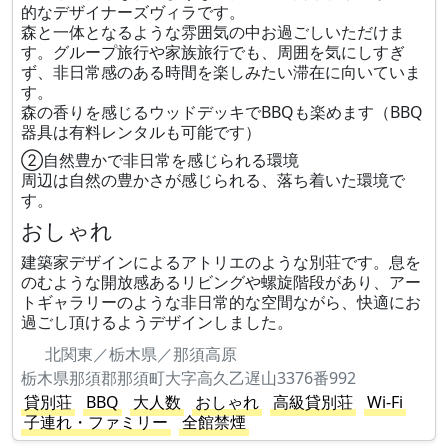
的なデザイナーズヴィラです。
森と一体となるような雰囲気の中お過ごしいただけま
す。グループ旅行や家族旅行でも、周囲を気にしすぎ
ず、非日常感のある時間を楽しみたい滞在に向いていま
す。
森の香りを感じるウッドデッキでBBQも楽めます（BBQ
器具は有料レンタルも可能です）
②自然豊かで非日常を感じられる環境
周辺は自然の豊かさが感じられる、落ち着いた環境で
す。
おしゃれ
建築家デザインによるアトリエのような別荘です。息を
のむような開放感あるリビングや螺旋階段があり、アー
トギャラリーのような非日常的な空間ながら、快適にお
過ごし頂けるようデザインしました。
北関東／栃木県／那須高原
栃木県那須郡那須町大字高久乙遅山3376番992
貸別荘
BBQ
大人数
おしゃれ
高級貸別荘
Wi-Fi
子連れ・ファミリー
全館禁煙