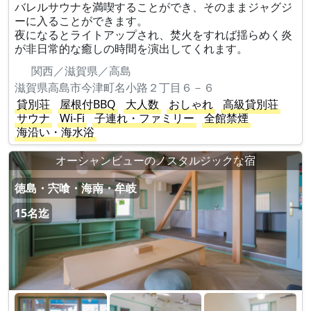
バレルサウナを満喫することができ、そのままジャグジ
ーに入ることができます。
夜になるとライトアップされ、焚火をすれば揺らめく炎
が非日常的な癒しの時間を演出してくれます。
関西／滋賀県／高島
滋賀県高島市今津町名小路２丁目６－６
貸別荘
屋根付BBQ
大人数
おしゃれ
高級貸別荘
サウナ
Wi-Fi
子連れ・ファミリー
全館禁煙
海沿い・海水浴
オーシャンビューのノスタルジックな宿
徳島・宍喰・海南・牟岐
15名迄