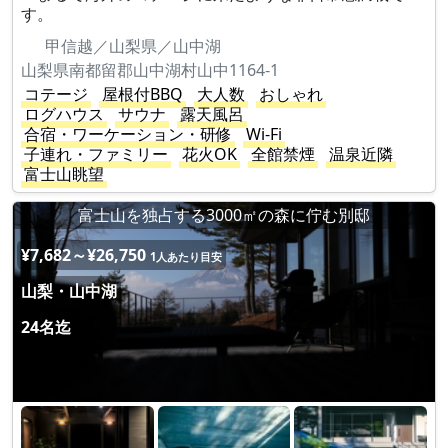
す。
甲信越／山梨県／山中湖
山梨県南都留郡山中湖村山中1164-1
コテージ
屋根付BBQ
大人数
おしゃれ
ログハウス
サウナ
露天風呂
合宿・ワーケーション・研修
Wi-Fi
子連れ・ファミリー
花火OK
全館禁煙
温泉近隣
富士山眺望
富士山を独占する3000㎡の森に佇む別邸
¥7,682～¥26,750
1人あたり目安
山梨・山中湖
24名迄