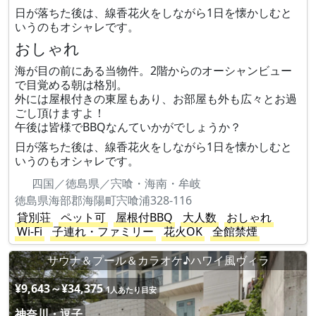
日が落ちた後は、線香花火をしながら1日を懐かしむと
いうのもオシャレです。
おしゃれ
海が目の前にある当物件。2階からのオーシャンビュー
で目覚める朝は格別。
外には屋根付きの東屋もあり、お部屋も外も広々とお過
ごし頂けますよ！
午後は皆様でBBQなんていかがでしょうか？
日が落ちた後は、線香花火をしながら1日を懐かしむと
いうのもオシャレです。
四国／徳島県／宍喰・海南・牟岐
徳島県海部郡海陽町宍喰浦328-116
貸別荘
ペット可
屋根付BBQ
大人数
おしゃれ
Wi-Fi
子連れ・ファミリー
花火OK
全館禁煙
サウナ＆プール＆カラオケ♪ハワイ風ヴィラ
¥9,643～¥34,375
1人あたり目安
神奈川・逗子