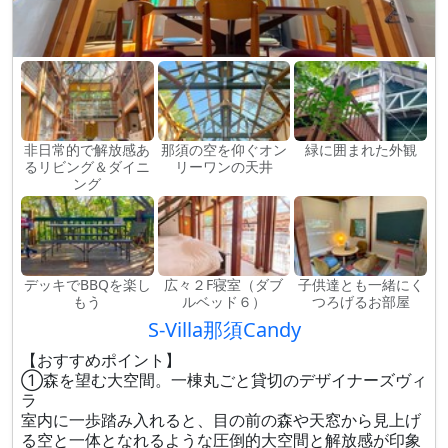
非日常的で解放感あ
那須の空を仰ぐオン
緑に囲まれた外観
るリビング＆ダイニ
リーワンの天井
ング
デッキでBBQを楽し
広々２F寝室（ダブ
子供達とも一緒にく
もう
ルベッド６）
つろげるお部屋
S-Villa那須Candy
【おすすめポイント】
①森を望む大空間。一棟丸ごと貸切のデザイナーズヴィ
ラ
室内に一歩踏み入れると、目の前の森や天窓から見上げ
る空と一体となれるような圧倒的大空間と解放感が印象