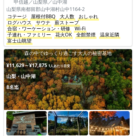
甲信越／山梨県／山中湖
山梨県南都留郡山中湖村山中1164-2
コテージ
屋根付BBQ
大人数
おしゃれ
ログハウス
サウナ
薪ストーブ
合宿・ワーケーション・研修
Wi-Fi
子連れ・ファミリー
花火OK
全館禁煙
温泉近隣
富士山眺望
森の中でゆっくり過ごす大人の秘密基地
¥11,629～¥17,875
1人あたり目安
山梨・山中湖
8名迄