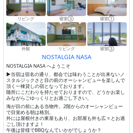
リビング
寝室③
寝室①
外観
リビング
寝室③
NOSTALGIA NASA
NOSTALGIA NASA へようこそ
▶当宿は宿名の通り、都会では味わうことが出来ないノ
スタルジックさと目の前のオーシャンビューを楽しんで
頂く一棟貸しの宿となっております。
随所にこだわりを持たせておりますので、どうかお楽し
みながらごゆっくりとお過ごし下さい。
海が目の前にある当物件。2階からのオーシャンビュー
で目覚める朝は格別。
外には屋根付きの東屋もあり、お部屋も外も広々とお過
ごし頂けますよ！
午後は皆様でBBQなんていかがでしょうか？