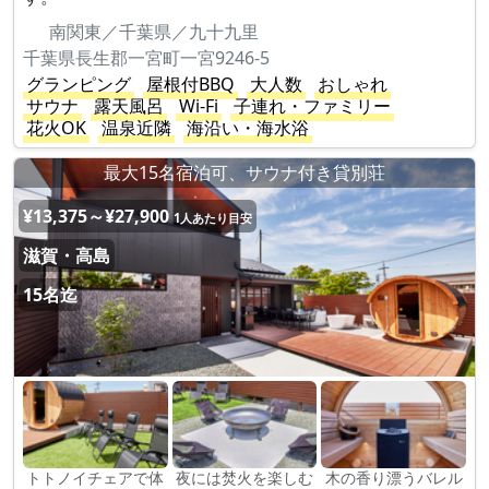
南関東／千葉県／九十九里
千葉県長生郡一宮町一宮9246-5
グランピング
屋根付BBQ
大人数
おしゃれ
サウナ
露天風呂
Wi-Fi
子連れ・ファミリー
花火OK
温泉近隣
海沿い・海水浴
最大15名宿泊可、サウナ付き貸別荘
¥13,375～¥27,900
1人あたり目安
滋賀・高島
15名迄
トトノイチェアで体
夜には焚火を楽しむ
木の香り漂うバレル