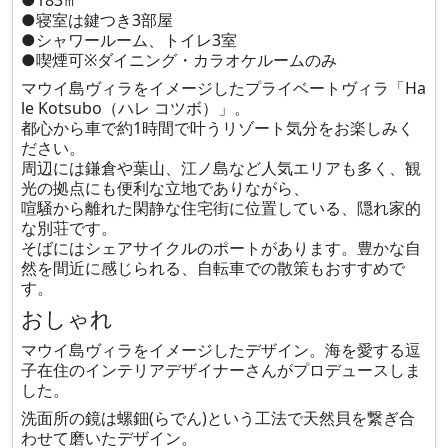
●183㎡
●寝室は鍵つき3部屋
●シャワールーム、トイレ3室
●喫煙可※ダイニング・カラオケルームのみ
マウイ島ヴィラをイメージしたプライベートヴィラ「Ha
le Kotsubo（ハレ コツボ）」。
都心から車で約1時間で叶うリゾート気分をお楽しみく
ださい。
周辺には鎌倉や葉山、江ノ島など人気エリアも多く、観
光の拠点にも便利な立地でありながら、
喧騒から離れた閑静な住宅街に位置している、隠れ家的
な別荘です。
そばにはシェアサイクルのポートがあります。豊かな自
然を間近に感じられる、自転車での散策もおすすめで
す。
おしゃれ
マウイ島ヴィラをイメージしたデザイン。海を愛する逗
子在住のインテリアデザイナーさんがプロデュースしま
した。
洗面所の鏡は螺鈿(らでん)という工法で天然貝を繋ぎ合
わせて磨いたデザイン。