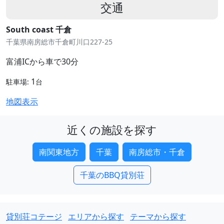
交通
South coast 千倉
千葉県南房総市千倉町川口227-25
富浦ICから車で30分
1
駐車場:
台
地図表示
近くの施設を探す
南関東地方
千葉
南房総市・千倉
千葉のBBQ貸別荘
貸別荘コテージ
エリアから探す
テーマから探す