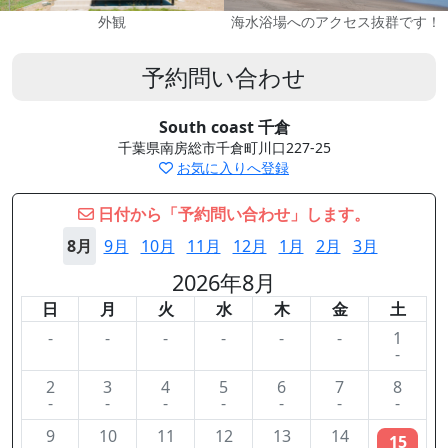
外観
海水浴場へのアクセス抜群です！
予約問い合わせ
South coast 千倉
千葉県南房総市千倉町川口227-25
お気に入りへ登録
日付から「予約問い合わせ」します。
8月
9月
10月
11月
12月
1月
2月
3月
2026年8月
日
月
火
水
木
金
土
-
-
-
-
-
-
1
-
2
3
4
5
6
7
8
-
-
-
-
-
-
-
9
10
11
12
13
14
15