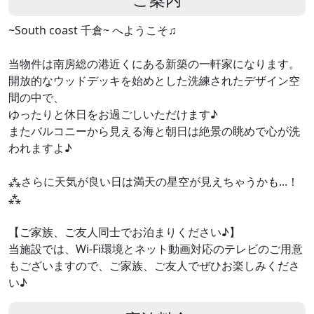
~South coast 千倉~ へようこそ♫
当物件は南房総の港近くにある新築の一軒家になります。
開放的なウッドデッキを始めとした洗練されたデザイン空
間の中で、
ゆったりと休日をお過ごしいただけます♪
またバルコニーから見える海と朝日は絶景の眺めで心が洗
われますよ♪
⁂さらに天気が良い日は満天の星空が見えちゃうかも...！
⁂
【ご家族、ご友人同士でお泊まりください♪】
当施設では、Wi-Fi環境とネット動画対応のテレビのご用意
もございますので、ご家族、ご友人でぜひお楽しみくださ
い♪