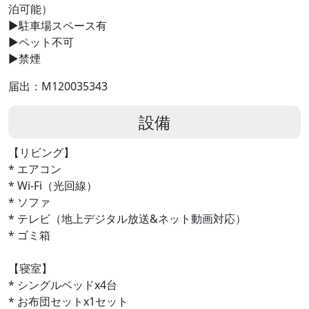
泊可能）
▶駐車場スペース有
▶ペット不可
▶禁煙
届出：M120035343
設備
【リビング】
* エアコン
* Wi-Fi（光回線）
* ソファ
* テレビ（地上デジタル放送&ネット動画対応）
* ゴミ箱
【寝室】
* シングルベッドx4台
* お布団セットx1セット