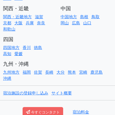
関西・近畿
中国
関西・近畿地方
滋賀
中国地方
島根
鳥取
京都
大阪
兵庫
奈良
岡山
広島
山口
和歌山
四国
四国地方
香川
徳島
高知
愛媛
九州・沖縄
九州地方
福岡
佐賀
長崎
大分
熊本
宮崎
鹿児島
沖縄
宿泊施設の登録申し込み
サイト概要
© Copyright
ACO貸別荘コテージ
宿泊料金
今すぐコンタクト