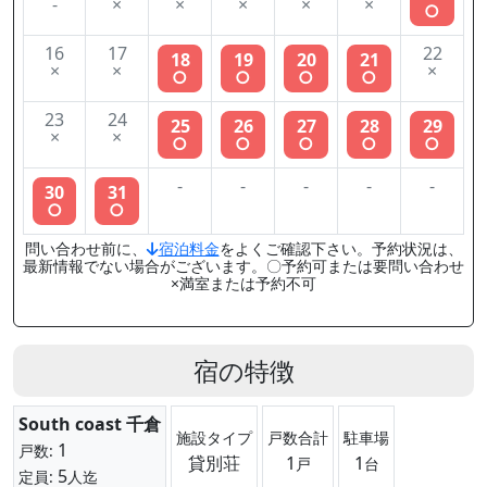
-
×
×
×
×
×
○
16
17
22
18
19
20
21
×
×
×
○
○
○
○
23
24
25
26
27
28
29
×
×
○
○
○
○
○
-
-
-
-
-
30
31
○
○
問い合わせ前に、
宿泊料金
をよくご確認下さい。予約状況は、
最新情報でない場合がございます。〇予約可または要問い合わせ
×満室または予約不可
宿の特徴
South coast 千倉
施設タイプ
戸数合計
駐車場
1
戸数:
貸別荘
1
1
戸
台
5
定員:
人迄