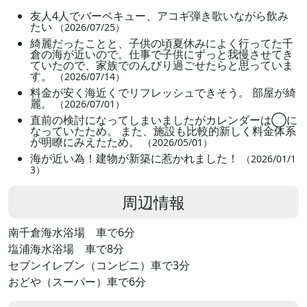
友人4人でバーベキュー、アコギ弾き歌いながら飲み
たい
（2026/07/25）
綺麗だったことと、子供の頃夏休みによく行ってた千
倉の海が近いので。仕事で子供にずっと我慢させてき
ていたので、家族でのんびり過ごせたらと思っていま
す。
（2026/07/14）
料金が安く海近くでリフレッシュできそう。 部屋が綺
麗。
（2026/07/01）
直前の検討になってしまいましたがカレンダーは◯に
なっていたため。 また、施設も比較的新しく料金体系
が明瞭にみえたため。
（2026/05/01）
海が近い為！建物が新築に惹かれました！
（2026/01/1
3）
周辺情報
南千倉海水浴場 車で6分
塩浦海水浴場 車で8分
セブンイレブン（コンビニ）車で3分
おどや（スーパー）車で6分