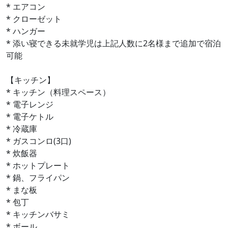
* エアコン
* クローゼット
* ハンガー
* 添い寝できる未就学児は上記人数に2名様まで追加で宿泊
可能
【キッチン】
* キッチン（料理スペース）
* 電子レンジ
* 電子ケトル
* 冷蔵庫
* ガスコンロ(3口)
* 炊飯器
* ホットプレート
* 鍋、フライパン
* まな板
* 包丁
* キッチンバサミ
* ボール