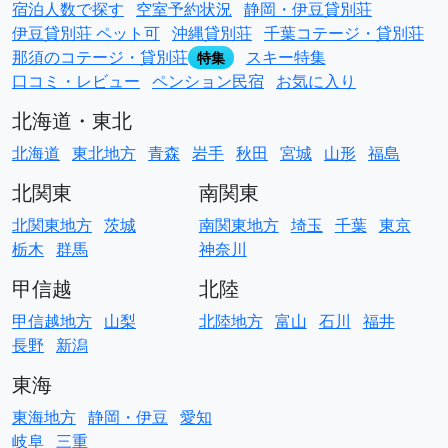
宿泊人数で探す
空室予約状況
静岡・伊豆貸別荘
伊豆貸別荘 ペット可
沖縄貸別荘
千葉コテージ・貸別荘
那須のコテージ・貸別荘
スキー特集
特集
口コミ・レビュー
ペンション民宿
お気に入り
北海道・東北
北海道
東北地方
青森
岩手
秋田
宮城
山形
福島
北関東
南関東
北関東地方
茨城
南関東地方
埼玉
千葉
東京
栃木
群馬
神奈川
甲信越
北陸
甲信越地方
山梨
北陸地方
富山
石川
福井
長野
新潟
東海
東海地方
静岡・伊豆
愛知
岐阜
三重