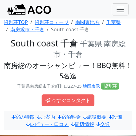
貸別荘TOP
貸別荘コテージ
南関東地方
千葉県
南房総市・千倉
South coast 千倉
South coast 千倉
千葉県 南房総
市・千倉
南房総のオーシャンビュー！BBQ無料！
5名迄
千葉県南房総市千倉町川口227-25
地図表示
貸別荘
今すぐコンタクト
宿の特徴
ご案内
宿泊料金
施設概要
設備
レビュー・口コミ
周辺情報
交通