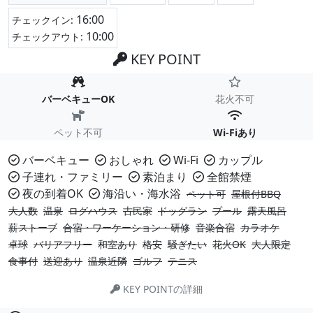
16:00
チェックイン:
10:00
チェックアウト:
KEY POINT
バーベキューOK
花火不可
ペット不可
Wi-Fiあり
バーベキュー
おしゃれ
Wi-Fi
カップル
子連れ・ファミリー
素泊まり
全館禁煙
夜の到着OK
海沿い・海水浴
ペット可
屋根付BBQ
大人数
温泉
ログハウス
古民家
ドッグラン
プール
露天風呂
薪ストーブ
合宿・ワーケーション・研修
音楽合宿
カラオケ
卓球
バリアフリー
和室あり
格安
騒ぎたい
花火OK
大人限定
食事付
送迎あり
温泉近隣
ゴルフ
テニス
KEY POINTの詳細