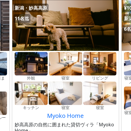
新潟・妙高高原
¥1
11名迄
新
6
様ま
外観
寝室
リビング
寝
キッチン
寝室
寝室
寝
Myoko Home
ルー
妙高高原の自然に囲まれた貸切ヴィラ「Myoko
Home」。