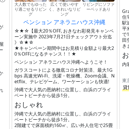
大人数でもゆった
広くて使いやす
リビングにソファ
り過ごせるリビン
く、きれいなリビ
ーベッドあり
G
グ
ング
住
ペンション アネラニハウス沖縄
駅
が
平
☆★☆【最大20％OFF, おきなわ彩発見キャンペ
で
ーン実施中 2023年7月21日チェックアウト分迄
田
》☆★☆
屋
き
★キャンペーン期間中はお見積り金額より最大2
ー
0％OFFになるチャンス！！★
、
ペンション アネラニハウス沖縄へようこそ！
内
。
ガラスコートによる徹底コロナ対策済、最大1G
か
bps 高速光Wi-Fi、洗濯・乾燥機、Zoom会議、N
東
etflix、テレビゲーム、ワーケーションも快適!
貸
沖縄で大人気の恩納村に位置し、白浜のプライ
れ
ベートビーチから徒歩1分。
おしゃれ
沖縄で大人気の恩納村に位置し、白浜のプライ
ベートビーチから徒歩1分。
2階建てで床面積約160㎡、広い外人住宅で25畳
、