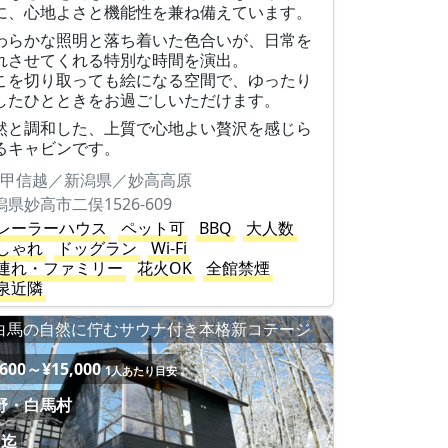
に、心地よさと機能性を兼ね備えています。
わらかな照明と落ち着いた色合いが、日常を
れさせてくれる特別な時間を演出。
こを切り取っても絵になる空間で、ゆったり
したひとときをお過ごしいただけます。
然と調和した、上質で心地よい贅沢を感じら
るキャビンです。
甲信越／新潟県／妙高高原
潟県妙高市二俣1526-609
レーラーハウス
ペット可
BBQ
大人数
しゃれ
ドッグラン
Wi-Fi
連れ・ファミリー
花火OK
全館禁煙
泉近隣
白馬の自然に佇むサウナ付き本格新コテージ
,600～¥15,000
1人あたり目安
野・白馬村
名迄