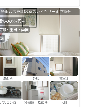
墨田八広戸建!浅草スカイツリーまで15分
1人6,667円～
京都・墨田・両国
名迄
洗面所
外観
寝室１
ガスコンロ
冷蔵庫 炊飯器
お皿