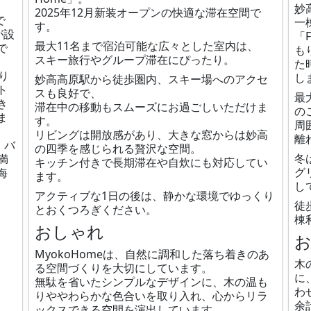
妙
2025年12月新装オープンの快適な滞在空間で
で
一
す。
が設
「F
最大11名まで宿泊可能な広々とした室内は、
で
も
スキー旅行やグループ滞在にぴったり。
た
り
し
妙高高原駅から徒歩圏内、スキー場へのアクセ
ト
スも良好で、
最
き
滞在中の移動もスムーズにお過ごしいただけま
の
ま
す。
周
リビングは開放感があり、大きな窓からは妙高
離
、バ
の四季を感じられる贅沢な空間。
冬
満
キッチン付きで長期滞在や自炊にも対応してい
グ
海
ます。
し
アクティブな1日の後は、静かな環境でゆっくり
徒
とおくつろぎください。
棟
おしゃれ
MyokoHomeは、自然に調和した落ち着きのあ
木
る空間づくりを大切にしています。
に
無駄を省いたシンプルなデザインに、木の温も
わ
りややわらかな色合いを取り入れ、心からリラ
余
ックスできる空間を演出しています。