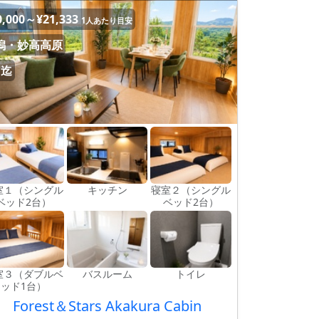
0,000～¥21,333
1人あたり目安
潟・妙高高原
名迄
室１（シングル
キッチン
寝室２（シングル
ベッド2台）
ベッド2台）
室３（ダブルベ
バスルーム
トイレ
ッド1台）
Forest＆Stars Akakura Cabin