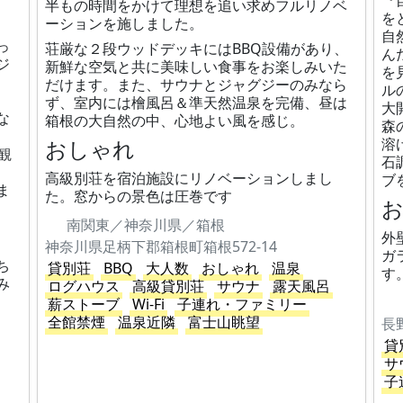
『
半もの時間をかけて理想を追い求めフルリノベ
を
ーションを施しました。
自
っ
荘厳な２段ウッドデッキにはBBQ設備があり、
ん
ジ
新鮮な空気と共に美味しい食事をお楽しみいた
を
だけます。また、サウナとジャグジーのみなら
ル
、
ず、室内には檜風呂＆準天然温泉を完備、昼は
大
な
箱根の大自然の中、心地よい風を感じ。
森
おしゃれ
溶
観
石
高級別荘を宿泊施設にリノベーションしまし
ブ
ま
た。窓からの景色は圧巻です
南関東／神奈川県／箱根
外
神奈川県足柄下郡箱根町箱根572-14
ガ
ち
貸別荘
BBQ
大人数
おしゃれ
温泉
す
み
ログハウス
高級貸別荘
サウナ
露天風呂
薪ストーブ
Wi-Fi
子連れ・ファミリー
全館禁煙
温泉近隣
富士山眺望
長
貸
サ
子