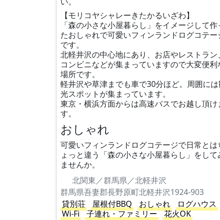
い。
【モリコヤシャレーきたかるいざわ】
「森の小さな小屋暮らし」をイメージして作
たおしゃれで可愛いフィンランドログコテー
です。
北軽井沢の中心地にあり、お店やレストラン
コンビニなどが集まっていますので大変便利
場所です。
軽井沢や草津までも車で30分ほど。周囲には
光スポットが集まっています。
東京・横浜方面からは高速バスでお越し頂け
す。
おしゃれ
可愛いフィンランドログコテージで日常とは
ょっと違う「森の小さな小屋暮らし」をして
ませんか。
北関東／群馬県／北軽井沢
群馬県吾妻郡長野原町北軽井沢1924-903
貸別荘
屋根付BBQ
おしゃれ
ログハウス
Wi-Fi
子連れ・ファミリー
花火OK