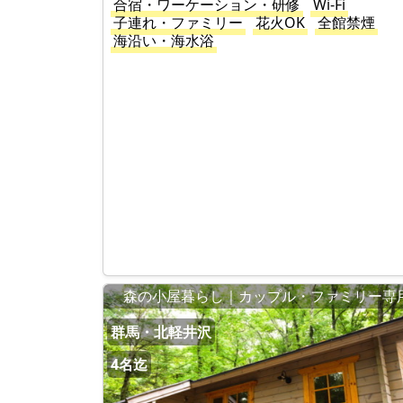
合宿・ワーケーション・研修
Wi-Fi
子連れ・ファミリー
花火OK
全館禁煙
海沿い・海水浴
森の小屋暮らし｜カップル・ファミリー専
群馬・北軽井沢
4名迄