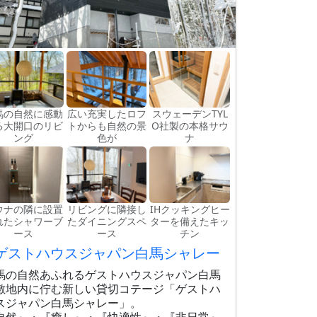
馬の自然に感動
広い充実したロフ
スウェーデンTYL
る大開口のリビ
トからも自然の景
O社製の本格サウ
ング
色が
ナ
ウナの隣に設置
リビングに隣接し
IHクッキングヒー
れたシャワーブ
たダイニングスペ
ターを備えたキッ
ース
ース
チン
ゲストハウスジャパン白馬シャレー
馬の自然あふれるゲストハウスジャパン白馬
敷地内に佇む新しい貸切コテージ「ゲストハ
スジャパン白馬シャレー」。