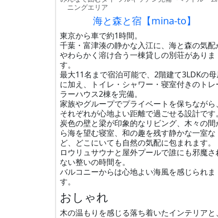
ニングエリア
海と森と宿【mina-to】
東京から車で約1時間。
千葉・富津湊の静かな入江に、海と森の気配
やわらかく溶け合う一棟貸しの別荘がありま
す。
最大11名まで宿泊可能で、2階建て3LDKの母
に加え、トイレ・シャワー・寝室付きのトレ
ラーハウス2棟を完備。
家族やグループでプライベートを保ちながら
それぞれが心地よい距離で過ごせる設計です
炭色の壁と梁が印象的なリビング、木々の間
ら海を望む寝室、和の趣を残す静かな一室な
ど、どこにいても自然の気配に包まれます。
ロウリュサウナと屋外プールで誰にも邪魔さ
ない整いの時間を。
バルコニーからは心地よい海風を感じられま
す。
おしゃれ
木の温もりを感じる落ち着いたインテリアと