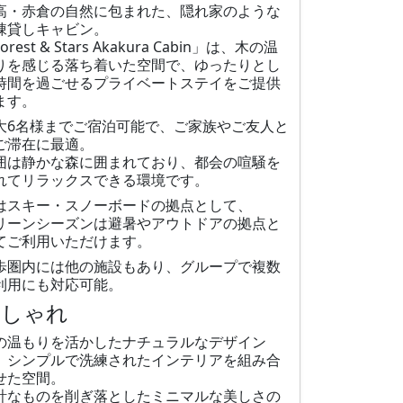
高・赤倉の自然に包まれた、隠れ家のような
棟貸しキャビン。
orest & Stars Akakura Cabin」は、木の温
りを感じる落ち着いた空間で、ゆったりとし
時間を過ごせるプライベートステイをご提供
ます。
大6名様までご宿泊可能で、ご家族やご友人と
ご滞在に最適。
囲は静かな森に囲まれており、都会の喧騒を
れてリラックスできる環境です。
はスキー・スノーボードの拠点として、
リーンシーズンは避暑やアウトドアの拠点と
てご利用いただけます。
歩圏内には他の施設もあり、グループで複数
利用にも対応可能。
おしゃれ
の温もりを活かしたナチュラルなデザイン
、シンプルで洗練されたインテリアを組み合
せた空間。
計なものを削ぎ落としたミニマルな美しさの