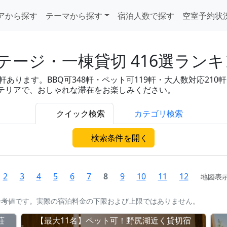
アから探す
テーマから探す
宿泊人数で探す
空室予約状
ージ・一棟貸切 416選ラン
ります。BBQ可348軒・ペット可119軒・大人数対応210軒・
ンテリアで、おしゃれな滞在をお楽しみください。
クイック検索
カテゴリ検索
検索条件を開く
2
3
4
5
6
7
8
9
10
11
12
地図表
参考値です。実際の宿泊料金の下限および上限ではありません。
荘
【最大11名】ペット可！野尻湖近く貸切宿