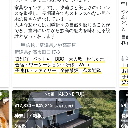
中
家具やインテリアは、快適さと美しさのバラン
や
スを重視し、長期滞在でもストレスのない居心
忘
地の良さを追求しています。
ど
大きな窓からは四季折々の自然を感じることが
と
でき、室内にいながら妙高の魅力を味わえる設
計となっております。
自
れ
甲信越／新潟県／妙高高原
新潟県妙高市田口17-3
新
貸別荘
ペット可
BBQ
大人数
おしゃれ
合宿・ワーケーション・研修
Wi-Fi
ト
子連れ・ファミリー
全館禁煙
温泉近隣
お
子
温
用
Noël HAKONE FUJI
¥17,830～¥45,215
¥9
1人あたり目安
神奈川・箱根
長
8名迄
6