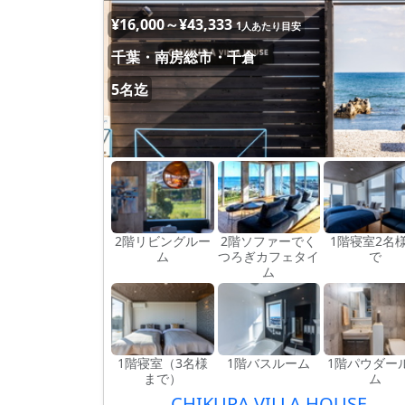
¥16,000～¥43,333
1人あたり目安
千葉・南房総市・千倉
5名迄
2階リビングルー
2階ソファーでく
1階寝室2名
ム
つろぎカフェタイ
で
ム
1階寝室（3名様
1階バスルーム
1階パウダー
まで）
ム
CHIKURA VILLA HOUSE