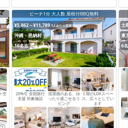
ビーチ1分 大人数 屋根付BBQ無料
¥5,862～¥11,789
土曜
1人あたり目安
沖縄・恩納村
東
16名迄
6
々空
20%引 全国旅行
清潔感のある、ゆ
１階のLDKスペー
支援 対象施設
ったり過ごせるリ
ス、広々としてい
ビング
ます
ム①