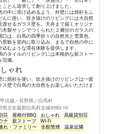
自然』・『癒し』・『快適性』・『非日常』
とことん追求して創り上げました。
然の中に溶け込めるよう、外壁には焼杉をふ
だんに使い、吹き抜けのリビングには大自然
見渡せるガラス壁を。天井まで届くオリジナ
の木製サッシでつくられた２層分のガラスの
開口は、白馬の四季折々の自然光と雪景色、
の景観を室内に取り込み、まるで自然の中に
け込むような滞在体験を提供します。
調のタイルのリビングには本格的な薪ストー
を完備。
おしゃれ
壁に焼杉を使い、吹き抜けのリビングは一面
ラス壁で白馬の大自然をお楽しみいただけま
。
甲信越／長野県／白馬村
野県北安曇郡白馬村北城4980-16
別荘
屋根付BBQ
おしゃれ
高級貸別荘
ウナ
薪ストーブ
Wi-Fi
連れ・ファミリー
全館禁煙
温泉近隣