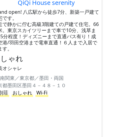
QiQi House serenity
rand open! 八広駅から徒歩7分、新築一戸建て
宅です。
近で静かに佇む高級3階建ての戸建て住宅。66
米。東京スカイツリーまで車で10分、浅草ま
15分程度！ディズニーまで直通バス有り！成
空港/羽田空港まで電車直通！６人まで入居で
ます。
おしゃれ
装オシャレ
南関東／東京都／墨田・両国
京都墨田区墨田４－４８－１０
別荘
おしゃれ
Wi-Fi