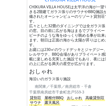
CHIKURA VILLA HOUSEは太平洋の海が一望
きる2階建てガラス張りのサウナやBBQ施設
備されたオーシャンビューのリゾート貸別荘
す。
広々とした32畳のダイニングでは全ガラス張
の窓。目の前に広がる海はまるでプライベー
ビーチのような海をゆっくり眺める事が出来
ます。朝日は正面の海から太陽が昇りはじめ
す。
お庭には230㎡のウッドデッキとジャグジー
レルサウナ、BBQ会場がありプライベート感
載に楽しめる充実した施設でもあり、夜には
の上に広がる満天の星空が広がります。
おしゃれ
海沿いのガラス張り施設
南関東／千葉県／南房総市・千倉
千葉県南房総市千倉町忽戸559-3
貸別荘
屋根付BBQ
おしゃれ
高級貸別荘
サウナ
露天風呂