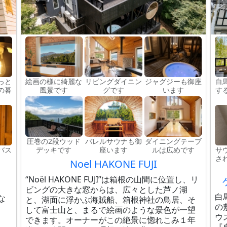
っと
絵画の様に綺麗な
リビングダイニン
ジャグジーも御座
白
の暮
風景です
グです
います
す
圧巻の2段ウッド
バレルサウナも御
ダイニングテーブ
バス
デッキです
座います
ルは広めです
サ
さ
Noel HAKONE FUJI
“Noël HAKONE FUJI”は箱根の山間に位置し、リ
ビングの大きな窓からは、広々とした芦ノ湖
白
な
と、湖面に浮かぶ海賊船、箱根神社の鳥居、そ
の
して富士山と、まるで絵画のような景色が一望
ウ
さ
できます。オーナーがこの絶景に惚れこみ１年