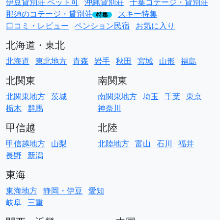
伊豆貸別荘 ペット可
沖縄貸別荘
千葉コテージ・貸別荘
那須のコテージ・貸別荘
スキー特集
特集
口コミ・レビュー
ペンション民宿
お気に入り
北海道・東北
北海道
東北地方
青森
岩手
秋田
宮城
山形
福島
北関東
南関東
北関東地方
茨城
南関東地方
埼玉
千葉
東京
栃木
群馬
神奈川
甲信越
北陸
甲信越地方
山梨
北陸地方
富山
石川
福井
長野
新潟
東海
東海地方
静岡・伊豆
愛知
岐阜
三重