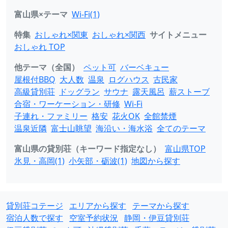
富山県×テーマ
Wi-Fi(1)
特集
おしゃれ×関東
おしゃれ×関西
サイトメニュー
おしゃれ TOP
他テーマ（全国）
ペット可
バーベキュー
屋根付BBQ
大人数
温泉
ログハウス
古民家
高級貸別荘
ドッグラン
サウナ
露天風呂
薪ストーブ
合宿・ワーケーション・研修
Wi-Fi
子連れ・ファミリー
格安
花火OK
全館禁煙
温泉近隣
富士山眺望
海沿い・海水浴
全てのテーマ
富山県の貸別荘（キーワード指定なし）
富山県TOP
氷見・高岡(1)
小矢部・砺波(1)
地図から探す
貸別荘コテージ
エリアから探す
テーマから探す
宿泊人数で探す
空室予約状況
静岡・伊豆貸別荘