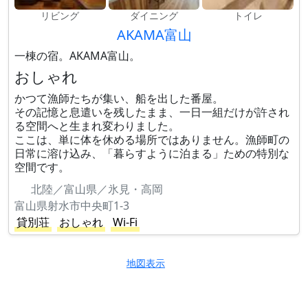
リビング
ダイニング
トイレ
AKAMA富山
一棟の宿。AKAMA富山。
おしゃれ
かつて漁師たちが集い、船を出した番屋。
その記憶と息遣いを残したまま、一日一組だけが許され
る空間へと生まれ変わりました。
ここは、単に体を休める場所ではありません。漁師町の
日常に溶け込み、「暮らすように泊まる」ための特別な
空間です。
北陸／富山県／氷見・高岡
富山県射水市中央町1-3
貸別荘
おしゃれ
Wi-Fi
地図表示