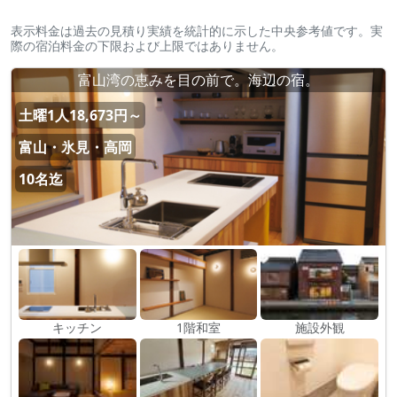
表示料金は過去の見積り実績を統計的に示した中央参考値です。実
際の宿泊料金の下限および上限ではありません。
富山湾の恵みを目の前で。海辺の宿。
土曜1人18,673円～
富山・氷見・高岡
10名迄
キッチン
1階和室
施設外観