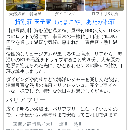
天然温泉 弱塩泉
ダイニング
ロフトは3カ所
貸別荘 玉子家（たまごや）あたがわ荘
【伊豆熱川】海を望む温泉宿。屋根付BBQ×広々LDK×3
つのロフトで過ごす、非日常の一棟貸し山荘（4LDK）
四季を通じて温暖な気候に恵まれた、東伊豆・熱川温
泉。
個性的なミュージアムが集まる伊豆高原エリアから、海
沿いのR135号線をドライブすること約20分。大海原の
絶景に迎えられた先に、ひときわセンスの際立つ貸切山
荘が誕生しました。
ダイビングや釣りなどの海洋レジャーを楽しんだ後は、
湯量豊富な熱川の温泉でリフレッシュ。完全プライベー
トな一棟貸しで、特別な休日をお過ごしください。
バリアフリー
広くて明るい浴場は、バリアフリーになっていますの
で、お子様からお年寄りまで安心してご利用できます。
東海／静岡県／大川・北川・熱川