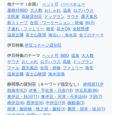
他テーマ（全国）
ペット可
バーベキュー
屋根付BBQ
大人数
おしゃれ
温泉
ログハウス
古民家
高級貸別荘
ドッグラン
サウナ
露天風呂
薪ストーブ
合宿・ワーケーション・研修
Wi-Fi
子連れ・ファミリー
格安
花火OK
全館禁煙
温泉近隣
富士山眺望
海沿い・海水浴
全てのテーマ
伊豆特集
伊豆コテージ貸別荘
伊豆特集のテーマ
ペット可
BBQ
温泉
大人数
サウナ
おしゃれ
ログハウス
高級
ドッグラン
プール
露天風呂
合宿・研修
ファミリー
格安
温泉近隣
富士山眺望
海水浴場
静岡県の貸別荘（キーワード指定なし）
静岡県TOP
熱海市(62)
伊東・宇佐美・川奈(14)
伊豆高原(86)
東伊豆・熱川(11)
東伊豆・河津・今井浜(6)
下田(7)
南伊豆(6)
西伊豆(6)
中伊豆(19)
御殿場(3)
焼津・御前崎・牧之原・藤枝(3)
磐田・袋井・掛川(1)