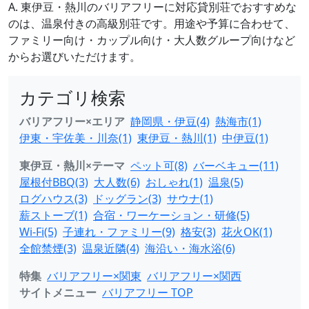
A. 東伊豆・熱川のバリアフリーに対応貸別荘でおすすめな
のは、温泉付きの高級別荘です。用途や予算に合わせて、
ファミリー向け・カップル向け・大人数グループ向けなど
からお選びいただけます。
カテゴリ検索
バリアフリー×エリア
静岡県・伊豆(4)
熱海市(1)
伊東・宇佐美・川奈(1)
東伊豆・熱川(1)
中伊豆(1)
東伊豆・熱川×テーマ
ペット可(8)
バーベキュー(11)
屋根付BBQ(3)
大人数(6)
おしゃれ(1)
温泉(5)
ログハウス(3)
ドッグラン(3)
サウナ(1)
薪ストーブ(1)
合宿・ワーケーション・研修(5)
Wi-Fi(5)
子連れ・ファミリー(9)
格安(3)
花火OK(1)
全館禁煙(3)
温泉近隣(4)
海沿い・海水浴(6)
特集
バリアフリー×関東
バリアフリー×関西
サイトメニュー
バリアフリー TOP