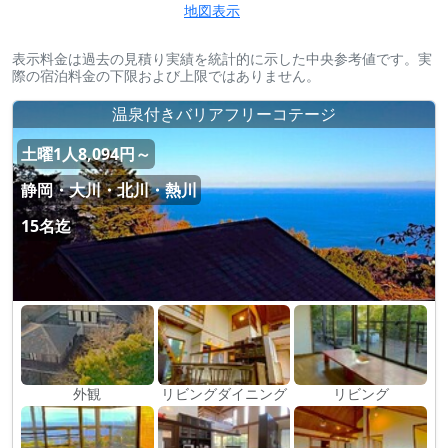
地図表示
表示料金は過去の見積り実績を統計的に示した中央参考値です。実
際の宿泊料金の下限および上限ではありません。
温泉付きバリアフリーコテージ
土曜1人8,094円～
静岡・大川・北川・熱川
15名迄
外観
リビングダイニング
リビング