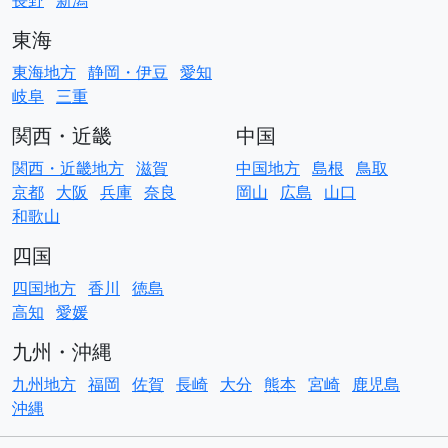
長野
新潟
東海
東海地方
静岡・伊豆
愛知
岐阜
三重
関西・近畿
中国
関西・近畿地方
滋賀
中国地方
島根
鳥取
京都
大阪
兵庫
奈良
岡山
広島
山口
和歌山
四国
四国地方
香川
徳島
高知
愛媛
九州・沖縄
九州地方
福岡
佐賀
長崎
大分
熊本
宮崎
鹿児島
沖縄