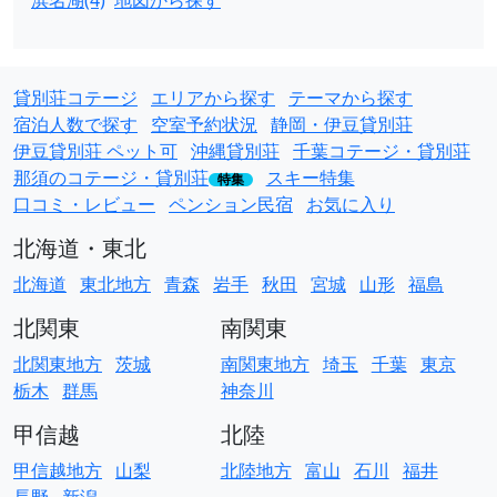
浜名湖(4)
地図から探す
貸別荘コテージ
エリアから探す
テーマから探す
宿泊人数で探す
空室予約状況
静岡・伊豆貸別荘
伊豆貸別荘 ペット可
沖縄貸別荘
千葉コテージ・貸別荘
那須のコテージ・貸別荘
スキー特集
特集
口コミ・レビュー
ペンション民宿
お気に入り
北海道・東北
北海道
東北地方
青森
岩手
秋田
宮城
山形
福島
北関東
南関東
北関東地方
茨城
南関東地方
埼玉
千葉
東京
栃木
群馬
神奈川
甲信越
北陸
甲信越地方
山梨
北陸地方
富山
石川
福井