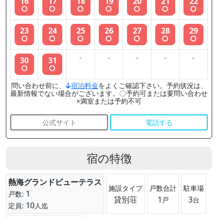
16
17
18
19
20
21
22
○
○
○
○
○
○
○
23
24
25
26
27
28
29
○
○
○
○
○
○
○
-
-
-
-
-
30
31
○
○
問い合わせ前に、
宿泊料金
をよくご確認下さい。予約状況は、
最新情報でない場合がございます。〇予約可または要問い合わせ
×満室または予約不可
公式サイト
電話する
宿の特徴
熱海グランドビューテラス
施設タイプ
戸数合計
駐車場
1
戸数:
貸別荘
1
3
戸
台
10
定員:
人迄