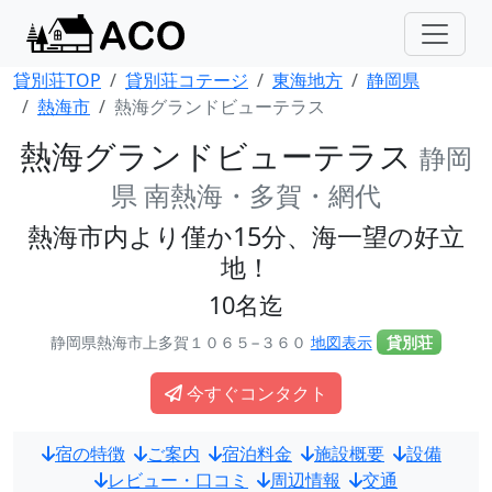
貸別荘TOP
貸別荘コテージ
東海地方
静岡県
熱海市
熱海グランドビューテラス
熱海グランドビューテラス
静岡
県 南熱海・多賀・網代
熱海市内より僅か15分、海一望の好立
地！
10名迄
静岡県熱海市上多賀１０６５−３６０
地図表示
貸別荘
今すぐコンタクト
宿の特徴
ご案内
宿泊料金
施設概要
設備
レビュー・口コミ
周辺情報
交通