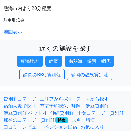
熱海市内より20分程度
3
駐車場:
台
地図表示
近くの施設を探す
東海地方
静岡
南熱海・多賀・網代
静岡のBBQ貸別荘
静岡の温泉貸別荘
貸別荘コテージ
エリアから探す
テーマから探す
宿泊人数で探す
空室予約状況
静岡・伊豆貸別荘
伊豆貸別荘 ペット可
沖縄貸別荘
千葉コテージ・貸別荘
那須のコテージ・貸別荘
スキー特集
特集
口コミ・レビュー
ペンション民宿
お気に入り