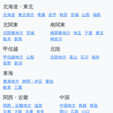
北海道・東北
北海道
東北地方
青森
岩手
秋田
宮城
山形
福島
北関東
南関東
北関東地方
茨城
南関東地方
埼玉
千葉
東京
栃木
群馬
神奈川
甲信越
北陸
甲信越地方
山梨
北陸地方
富山
石川
福井
長野
新潟
東海
東海地方
静岡・伊豆
愛知
岐阜
三重
関西・近畿
中国
関西・近畿地方
滋賀
中国地方
島根
鳥取
京都
大阪
兵庫
奈良
岡山
広島
山口