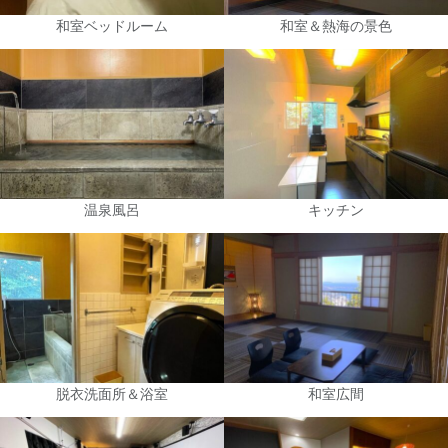
和室ベッドルーム
和室＆熱海の景色
温泉風呂
キッチン
脱衣洗面所＆浴室
和室広間