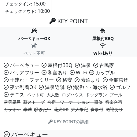
15:00
チェックイン:
10:00
チェックアウト:
KEY POINT
バーベキューOK
屋根付BBQ
ペット不可
Wi-Fiあり
バーベキュー
屋根付BBQ
温泉
古民家
バリアフリー
和室あり
Wi-Fi
カップル
子連れ・ファミリー
格安
素泊まり
全館禁煙
夜の到着OK
温泉近隣
海沿い・海水浴
ゴルフ
テニス
ペット可
大人数
ログハウス
ドッグラン
プール
露天風呂
薪ストーブ
合宿・ワーケーション・研修
音楽合宿
カラオケ
卓球
騒ぎたい
花火OK
大人限定
食事付
送迎あり
KEY POINTの詳細
バーベキュー