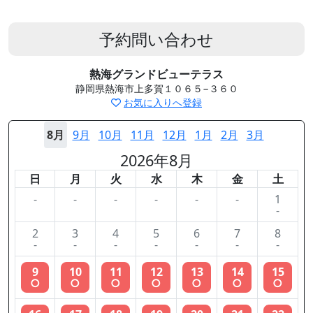
予約問い合わせ
熱海グランドビューテラス
静岡県熱海市上多賀１０６５−３６０
お気に入りへ登録
8月
9月
10月
11月
12月
1月
2月
3月
2026年8月
日
月
火
水
木
金
土
-
-
-
-
-
-
1
-
2
3
4
5
6
7
8
-
-
-
-
-
-
-
9
10
11
12
13
14
15
○
○
○
○
○
○
○