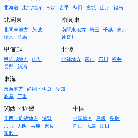
北海道
東北地方
青森
岩手
秋田
宮城
山形
福島
北関東
南関東
北関東地方
茨城
南関東地方
埼玉
千葉
東京
栃木
群馬
神奈川
甲信越
北陸
甲信越地方
山梨
北陸地方
富山
石川
福井
長野
新潟
東海
東海地方
静岡・伊豆
愛知
岐阜
三重
関西・近畿
中国
関西・近畿地方
滋賀
中国地方
島根
鳥取
京都
大阪
兵庫
奈良
岡山
広島
山口
和歌山