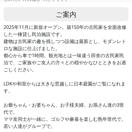
ご案内
2025年11月に新規オープン。築150年の古民家を全面改修
した一棟貸し民泊施設です。
建物は古民家の趣を残しつつ設備は最新とし、モダンレト
ロな施設に仕上げました。
都心から車で1時間。観光地とは一味違う田舎の古民家民
泊で、ご家族やご友人の方々との穏やかなひとときをお過
ごしください。
LDKや和室からは大きな窓越しに日本庭園がご覧になれま
す。
お爺ちゃん・お婆ちゃん、お子様夫婦、お孫さん達の3世
代で。
ママ友同士が一緒に。ゴルフや麻雀を楽しむ熟年世代で。
若い人達がグループで。