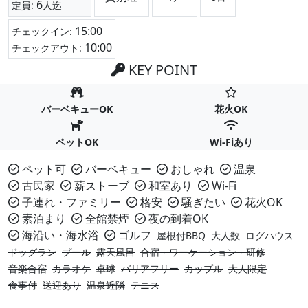
6
定員:
人迄
15:00
チェックイン:
10:00
チェックアウト:
KEY POINT
バーベキューOK
花火OK
ペットOK
Wi-Fiあり
ペット可
バーベキュー
おしゃれ
温泉
古民家
薪ストーブ
和室あり
Wi-Fi
子連れ・ファミリー
格安
騒ぎたい
花火OK
素泊まり
全館禁煙
夜の到着OK
海沿い・海水浴
ゴルフ
屋根付BBQ
大人数
ログハウス
ドッグラン
プール
露天風呂
合宿・ワーケーション・研修
音楽合宿
カラオケ
卓球
バリアフリー
カップル
大人限定
食事付
送迎あり
温泉近隣
テニス