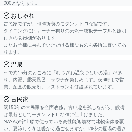
000となります。
おしゃれ
古民家ですが、和洋折衷のモダンレトロな宿です。
ダイニングにはオーナー拘りの天然一枚板テーブルと照明
付きの食器棚があります。
またお子様に喜んでいただける様なものも各所に置いてあ
ります。
温泉
車で約15分のところに「むつざわ温泉つどいの湯」があ
り、内湯、露天風呂、サウナが楽しめます。夜9時まで営
業。産直の販売所、レストランも併設されています。
古民家
築150年の古民家を全面改修。古い趣を残しながら、設備
は最新としてモダンレトロな宿に仕上げました。
NASAが宇宙船で使っている高性能遮熱材で建物全体を覆
い、夏涼しく冬は暖かく過ごせますが、昨今の夏場の暑さ