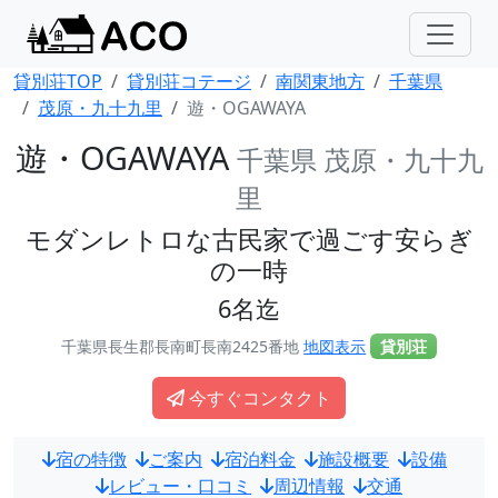
貸別荘TOP
貸別荘コテージ
南関東地方
千葉県
茂原・九十九里
遊・OGAWAYA
遊・OGAWAYA
千葉県 茂原・九十九
里
モダンレトロな古民家で過ごす安らぎ
の一時
6名迄
千葉県長生郡長南町長南2425番地
地図表示
貸別荘
今すぐコンタクト
宿の特徴
ご案内
宿泊料金
施設概要
設備
レビュー・口コミ
周辺情報
交通