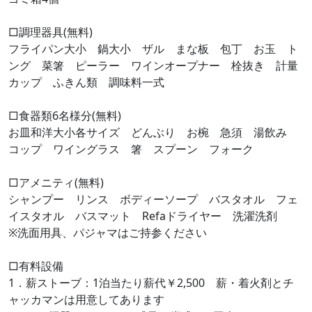
□調理器具(無料)
フライパン大小 鍋大小 ザル まな板 包丁 お玉 ト
ング 菜箸 ピーラー ワインオープナー 栓抜き 計量
カップ ふきん類 調味料一式
□食器類6名様分(無料)
お皿和洋大小各サイズ どんぶり お椀 急須 湯飲み
コップ ワイングラス 箸 スプーン フォーク
□アメニティ(無料)
シャンプー リンス ボディーソープ バスタオル フェ
イスタオル バスマット Refaドライヤー 洗濯洗剤
※洗面用具、パジャマはご持参ください
□有料設備
1．薪ストーブ：1泊当たり薪代￥2,500 薪・着火剤とチ
ャッカマンは用意してあります