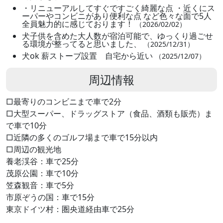
・リニューアルしてすぐですごく綺麗な点 ・近くにス
ーパーやコンビニがあり便利な点 など色々な面で5人
全員魅力的に感じております！
（2026/02/02）
犬子供を含めた大人数が宿泊可能で、ゆっくり過ごせ
る環境が整ってると思いました、
（2025/12/31）
犬ok 薪ストーブ設置 自宅から近い
（2025/12/07）
周辺情報
□最寄りのコンビニまで車で2分
□大型スーパー、ドラッグストア（食品、酒類も販売）ま
で車で10分
□近隣の多くのゴルフ場まで車で15分以内
□周辺の観光地
養老渓谷：車で25分
茂原公園：車で10分
笠森観音：車で5分
市原ぞうの国：車で15分
東京ドイツ村：圏央道経由車で25分