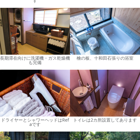
す
長期滞在向けに洗濯機・ガス乾燥機
檜の板、十和田石張りの浴室
も完備
ドライヤーとシャワーヘッドはRef
トイレは2カ所設置してあります
aです