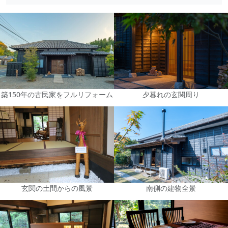
築150年の古民家をフルリフォーム
夕暮れの玄関周り
玄関の土間からの風景
南側の建物全景