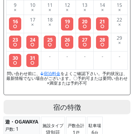
9
10
11
12
13
14
15
×
×
×
×
×
×
×
17
18
22
16
19
20
21
×
×
×
○
○
○
○
29
23
24
25
26
27
28
×
○
○
○
○
○
○
-
-
-
-
-
30
31
○
○
問い合わせ前に、
宿泊料金
をよくご確認下さい。予約状況は、
最新情報でない場合がございます。〇予約可または要問い合わせ
×満室または予約不可
宿の特徴
遊・OGAWAYA
施設タイプ
戸数合計
駐車場
1
戸数:
貸別荘
1
6
戸
台