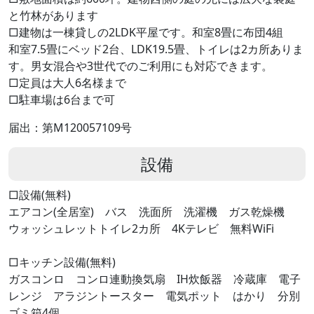
と竹林があります
□建物は一棟貸しの2LDK平屋です。和室8畳に布団4組
和室7.5畳にベッド2台、LDK19.5畳、トイレは2カ所ありま
す。男女混合や3世代でのご利用にも対応できます。
□定員は大人6名様まで
□駐車場は6台まで可
届出：第M120057109号
設備
□設備(無料)
エアコン(全居室) バス 洗面所 洗濯機 ガス乾燥機
ウォッシュレットトイレ2カ所 4Kテレビ 無料WiFi
□キッチン設備(無料)
ガスコンロ コンロ連動換気扇 IH炊飯器 冷蔵庫 電子
レンジ アラジントースター 電気ポット はかり 分別
ゴミ箱4個