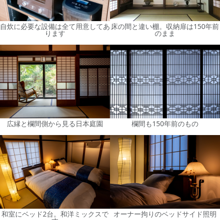
自炊に必要な設備は全て用意してあ
床の間と違い棚。収納扉は150年前
ります
のまま
広縁と欄間側から見る日本庭園
欄間も150年前のもの
和室にベッド2台。和洋ミックスで
オーナー拘りのベッドサイド照明