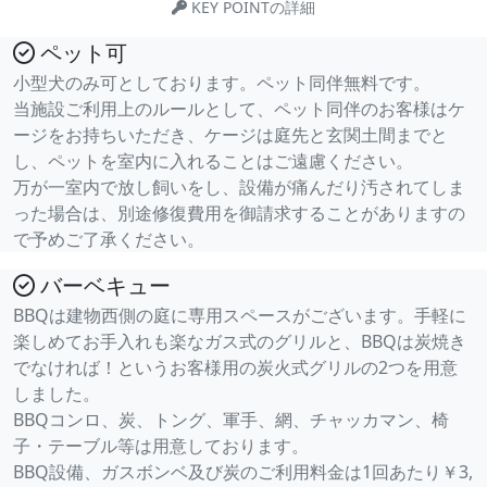
KEY POINTの詳細
ペット可
小型犬のみ可としております。ペット同伴無料です。
当施設ご利用上のルールとして、ペット同伴のお客様はケ
ージをお持ちいただき、ケージは庭先と玄関土間までと
し、ペットを室内に入れることはご遠慮ください。
万が一室内で放し飼いをし、設備が痛んだり汚されてしま
った場合は、別途修復費用を御請求することがありますの
で予めご了承ください。
バーベキュー
BBQは建物西側の庭に専用スペースがございます。手軽に
楽しめてお手入れも楽なガス式のグリルと、BBQは炭焼き
でなければ！というお客様用の炭火式グリルの2つを用意
しました。
BBQコンロ、炭、トング、軍手、網、チャッカマン、椅
子・テーブル等は用意しております。
BBQ設備、ガスボンベ及び炭のご利用料金は1回あたり￥3,