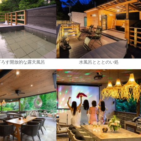
下ろす開放的な露天風呂
水風呂とととのい処