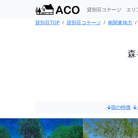
貸別荘コテージ
エリ
貸別荘TOP
貸別荘コテージ
南関東地方
森
宿の特徴