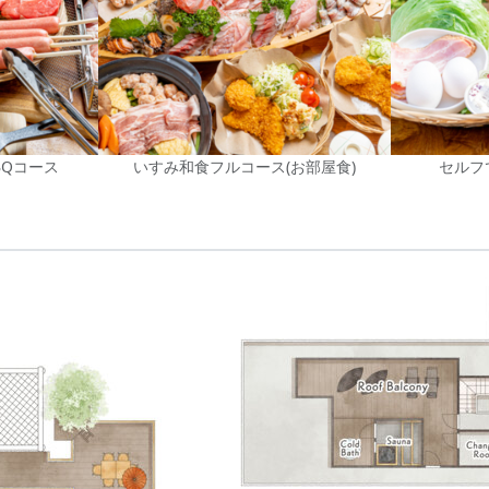
BQコース
いすみ和食フルコース(お部屋食)
セルフ