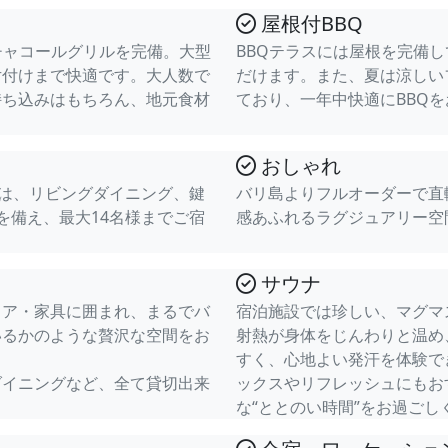
屋根付BBQ
チャコールグリルを完備。大型
BBQテラスには屋根を完備
片付けまで快適です。大人数で
だけます。また、夏は涼しい
持ち込みはもちろん、地元食材
ており、一年中快適にBBQ
おしゃれ
には、リビングダイニング、鍵
バリ島よりフルオーダーで直
を備え、最大14名様までご宿
感あふれるラグジュアリー空
サウナ
リア・家具に囲まれ、まるでバ
宿泊施設では珍しい、マグマ
いるかのような贅沢な空間をお
射熱が身体をじんわりと温め
すく、心地よい発汗を体験で
ダイニングなど、全て貸切出来
ックスやリフレッシュにもお
な“ととのい時間”をお過ごし