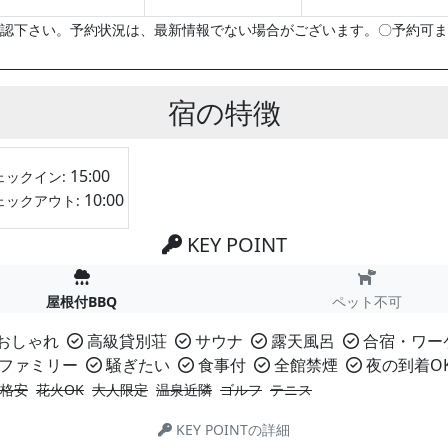
認下さい。予約状況は、最新情報でない場合がございます。〇予約可ま
宿の特徴
15:00
ェックイン:
10:00
ェックアウト:
KEY POINT
屋根付BBQ
ペット不可
おしゃれ
高級貸別荘
サウナ
露天風呂
合宿・ワー
ファミリー
騒ぎたい
食事付
全館禁煙
夜の到着O
格安
花火OK
大人限定
温泉近隣
ゴルフ
テニス
KEY POINTの詳細