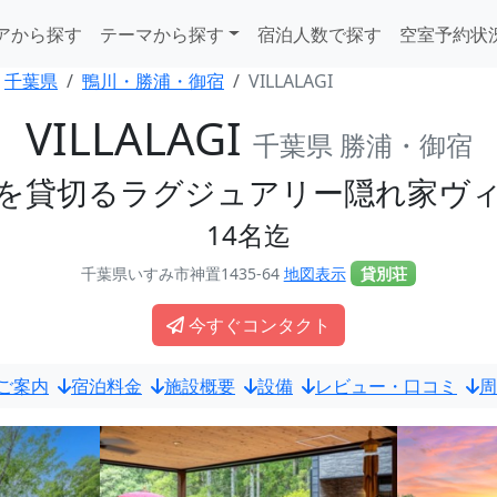
アから探す
テーマから探す
宿泊人数で探す
空室予約状
千葉県
鴨川・勝浦・御宿
VILLALAGI
VILLALAGI
千葉県 勝浦・御宿
を貸切るラグジュアリー隠れ家ヴ
14名迄
千葉県いすみ市神置1435-64
地図表示
貸別荘
今すぐコンタクト
ご案内
宿泊料金
施設概要
設備
レビュー・口コミ
周