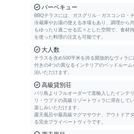
バーベキュー
BBQテラスには、ガスグリル・ガスコンロ・
冷蔵庫やお湯の使える水場もあり、調理から
もゆったり過ごせる広々とした空間で、食材
を使った料理の注文も可能です。
大人数
テラスを含め500平米を誇る開放的なヴィラ
付きの4つの異なるインテリアのベッドルーム
泊いただけます。
高級貸別荘
バリ島よりフルオーダーで直輸入したインテ
リ・ウブドの高級リゾートヴィラに滞在して
楽しみいただけます。
露天風呂や最高級マグマサウナ、アウトドア
る完全プライベートヴィラです。