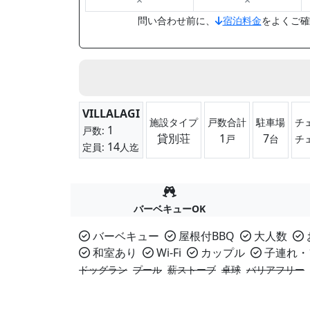
×
×
問い合わせ前に、
宿泊料金
をよくご確
VILLALAGI
施設タイプ
戸数合計
駐車場
チ
1
戸数:
貸別荘
1
7
戸
台
チ
14
定員:
人迄
バーベキューOK
バーベキュー
屋根付BBQ
大人数
和室あり
Wi-Fi
カップル
子連れ・
ドッグラン
プール
薪ストーブ
卓球
バリアフリー