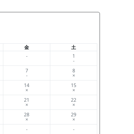
金
土
-
1
-
7
8
-
×
14
15
×
×
21
22
×
×
28
29
×
×
-
-