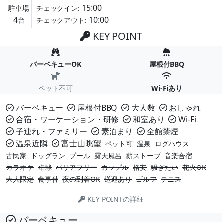
15:00
駐車場
チェックイン:
4
10:00
台
チェックアウト:
KEY POINT
バーベキューOK
屋根付BBQ
ペット不可
Wi-Fiあり
バーベキュー
屋根付BBQ
大人数
おしゃれ
合宿・ワーケーション・研修
和室あり
Wi-Fi
子連れ・ファミリー
素泊まり
全館禁煙
温泉近隣
富士山眺望
ペット可
温泉
ログハウス
古民家
ドッグラン
プール
露天風呂
薪ストーブ
音楽合宿
カラオケ
卓球
バリアフリー
カップル
格安
騒ぎたい
花火OK
大人限定
食事付
夜の到着OK
送迎あり
ゴルフ
テニス
KEY POINTの詳細
バーベキュー