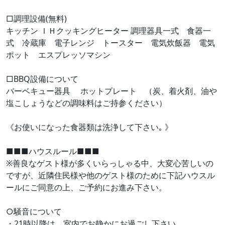
□調理設備(無料)
キッチン ＩＨクッキングヒーター 調理器具一式 食器一
式 冷蔵庫 電子レンジ トースター 電気炊飯器 電気
ポット エスプレッソマシン
□BBQ設備について
バーベキュー器具 ホットプレート （炭、着火剤、油や
塩こしょうなどの調味料はご持参ください）
《お使いになった食器類は洗浄して下さい｡ 》
■■■ハウスルール■■■
※善良なゲスト様が多くいらっしゃる中、大変心苦しいの
ですが、近隣住民様や他のゲスト様のために下記ハウスル
ールにご同意の上、ご予約にお進み下さい。
○騒音について
・21時以降は、室内でお静かにお過ごし下さい。