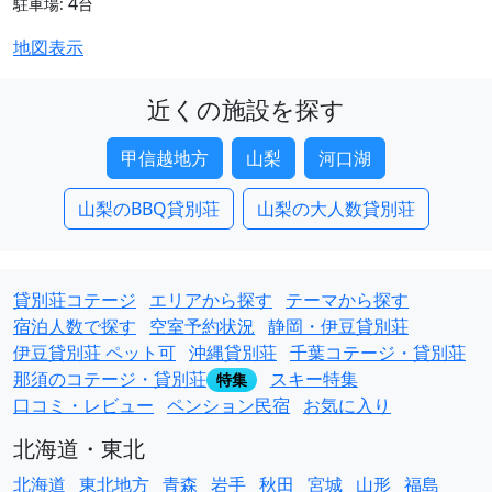
4
駐車場:
台
地図表示
近くの施設を探す
甲信越地方
山梨
河口湖
山梨のBBQ貸別荘
山梨の大人数貸別荘
貸別荘コテージ
エリアから探す
テーマから探す
宿泊人数で探す
空室予約状況
静岡・伊豆貸別荘
伊豆貸別荘 ペット可
沖縄貸別荘
千葉コテージ・貸別荘
那須のコテージ・貸別荘
スキー特集
特集
口コミ・レビュー
ペンション民宿
お気に入り
北海道・東北
北海道
東北地方
青森
岩手
秋田
宮城
山形
福島