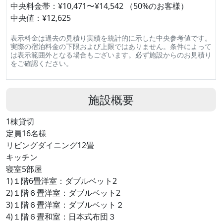
中央料金帯：¥10,471〜¥14,542 （50%のお客様）
中央値：¥12,625
表示料金は過去の見積り実績を統計的に示した中央参考値です。
実際の宿泊料金の下限および上限ではありません。条件によって
は表示範囲外となる場合もございます。必ず施設からのお見積り
をご確認ください。
施設概要
1棟貸切
定員16名様
リビングダイニング12畳
キッチン
寝室5部屋
1)１階6畳洋室：ダブルベット2
2)１階６畳洋室：ダブルベット2
3)１階６畳洋室：ダブルベット２
4)１階６畳和室：日本式布団３