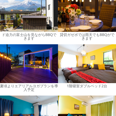
ド迫力の富士山を見ながらBBQで
貸切ガゼボでは雨天でもBBQがで
きます
きます
夏頃よりエアリアルヨガプランを導
1階寝室ダブルベッド2台
入予定