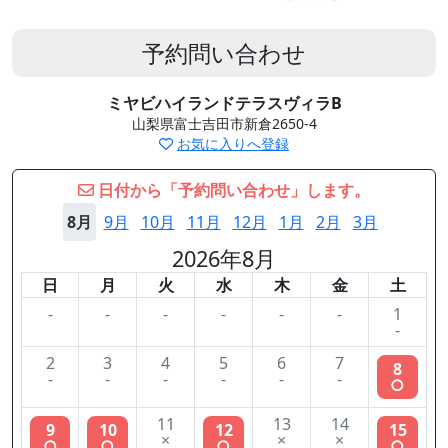
予約問い合わせ
ミヤビハイランドテラスヴィラB
山梨県富士吉田市新倉2650-4
お気に入りへ登録
日付から「予約問い合わせ」します。
8月
9月
10月
11月
12月
1月
2月
3月
2026年8月
日
月
火
水
木
金
土
-
-
-
-
-
-
1
-
2
3
4
5
6
7
8
-
-
-
-
-
-
○
11
13
14
9
10
12
15
×
×
×
○
○
○
○