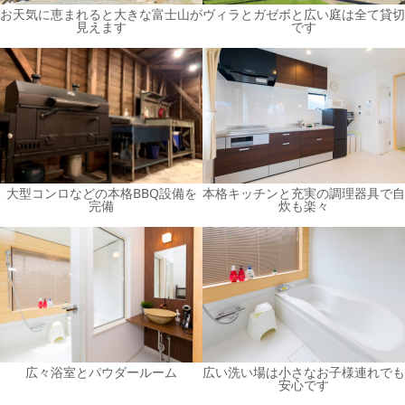
お天気に恵まれると大きな富士山が
ヴィラとガゼボと広い庭は全て貸切
見えます
です
大型コンロなどの本格BBQ設備を
本格キッチンと充実の調理器具で自
完備
炊も楽々
広々浴室とパウダールーム
広い洗い場は小さなお子様連れでも
安心です