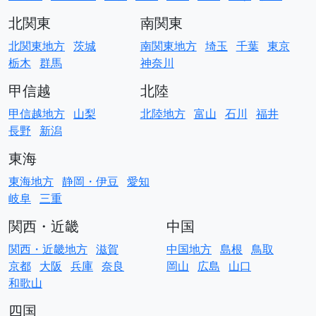
北関東
南関東
北関東地方
茨城
南関東地方
埼玉
千葉
東京
栃木
群馬
神奈川
甲信越
北陸
甲信越地方
山梨
北陸地方
富山
石川
福井
長野
新潟
東海
東海地方
静岡・伊豆
愛知
岐阜
三重
関西・近畿
中国
関西・近畿地方
滋賀
中国地方
島根
鳥取
京都
大阪
兵庫
奈良
岡山
広島
山口
和歌山
四国