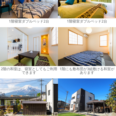
1階寝室ダブルベッド2台
1階寝室ダブルベッド2台
2階の和室は、寝室としてもご利用
1階にも敷布団が3組敷ける和室が
できます
あります