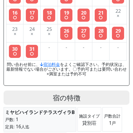
22
16
17
18
19
20
21
×
○
○
○
○
○
○
23
24
25
26
27
28
29
×
×
×
○
○
○
○
-
-
-
-
-
30
31
○
○
問い合わせ前に、
宿泊料金
をよくご確認下さい。予約状況は、
最新情報でない場合がございます。〇予約可または要問い合わせ
×満室または予約不可
宿の特徴
ミヤビハイランドテラスヴィラB
施設タイプ
戸数合計
1
戸数:
貸別荘
1
戸
16
定員:
人迄