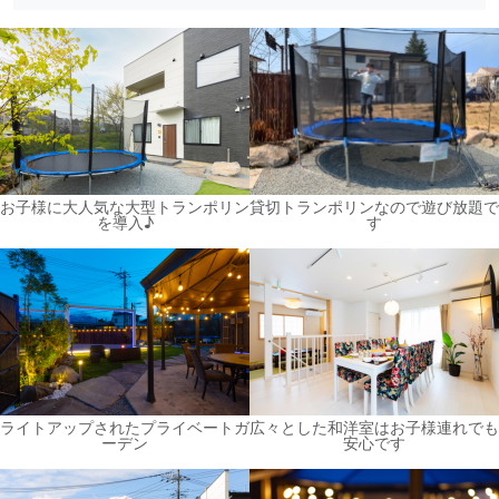
お子様に大人気な大型トランポリン
貸切トランポリンなので遊び放題で
を導入♪
す
ライトアップされたプライベートガ
広々とした和洋室はお子様連れでも
ーデン
安心です