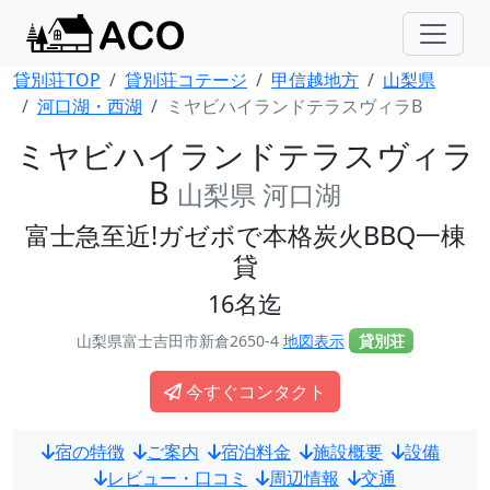
貸別荘TOP
貸別荘コテージ
甲信越地方
山梨県
河口湖・西湖
ミヤビハイランドテラスヴィラB
ミヤビハイランドテラスヴィラ
B
山梨県 河口湖
富士急至近!ガゼボで本格炭火BBQ一棟
貸
16名迄
山梨県富士吉田市新倉2650-4
地図表示
貸別荘
今すぐコンタクト
宿の特徴
ご案内
宿泊料金
施設概要
設備
レビュー・口コミ
周辺情報
交通