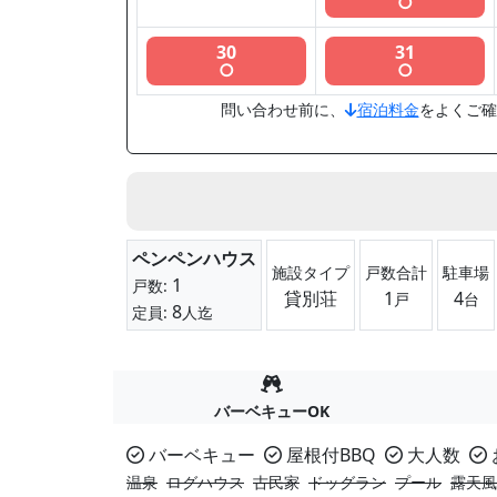
○
30
31
○
○
問い合わせ前に、
宿泊料金
をよくご確
ペンペンハウス
施設タイプ
戸数合計
駐車場
1
戸数:
貸別荘
1
4
戸
台
8
定員:
人迄
バーベキューOK
バーベキュー
屋根付BBQ
大人数
温泉
ログハウス
古民家
ドッグラン
プール
露天風