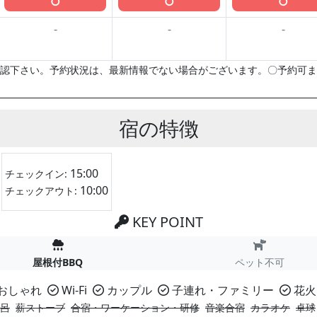
○
○
○
-
-
-
認下さい。予約状況は、最新情報でない場合がございます。〇予約可ま
宿の特徴
15:00
チェックイン:
10:00
チェックアウト:
KEY POINT
屋根付BBQ
ペット不可
おしゃれ
Wi-Fi
カップル
子連れ・ファミリー
花火
呂
薪ストーブ
合宿・ワーケーション・研修
音楽合宿
カラオケ
卓球