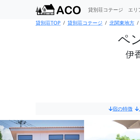
貸別荘コテージ
エリ
貸別荘TOP
貸別荘コテージ
北関東地方
ペ
伊
宿の特徴