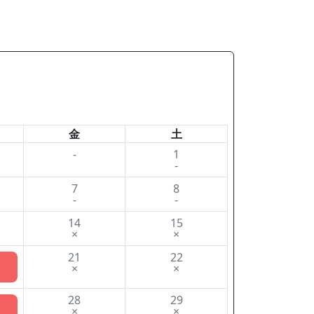
金
土
-
1
-
7
8
-
-
14
15
×
×
21
22
×
×
28
29
×
×