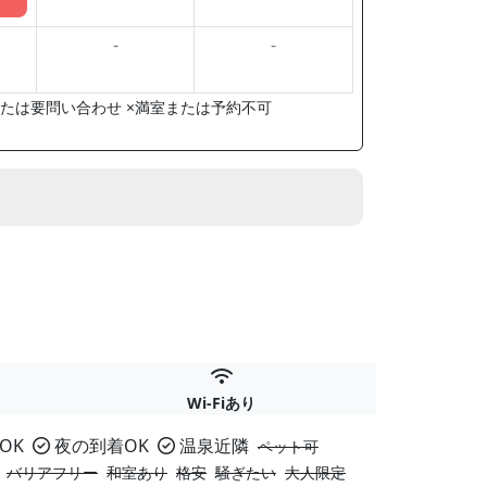
-
-
たは要問い合わせ ×満室または予約不可
Wi-Fiあり
OK
夜の到着OK
温泉近隣
ペット可
バリアフリー
和室あり
格安
騒ぎたい
大人限定