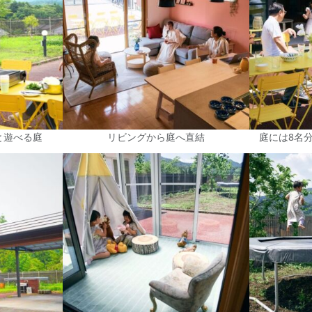
と遊べる庭
リビングから庭へ直結
庭には8名