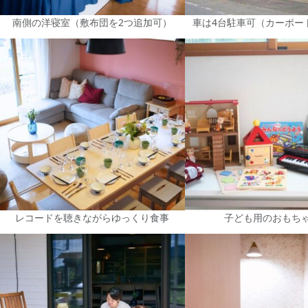
南側の洋寝室（敷布団を2つ追加可）
車は4台駐車可（カーポー
レコードを聴きながらゆっくり食事
子ども用のおもち