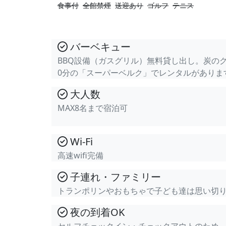
食事付
全館禁煙
送迎あり
ゴルフ
テニス
バーベキュー
BBQ設備（ガスグリル）無料貸し出し。炭の
0分の「スーパーベルク」でレンタルがありま
大人数
MAX8名まで宿泊可
Wi-Fi
高速wifi完備
子連れ・ファミリー
トランポリンやおもちゃで子ども達は思い切
夜の到着OK