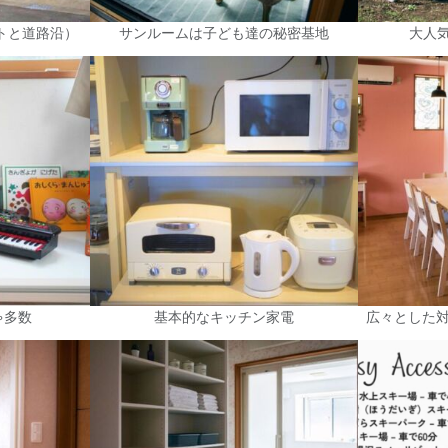
トと道路沿）
サンルームは子ども達の秘密基地
大人
ゃ多数
基本的なキッチン家電
広々とした対