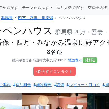
アから探す
テーマから探す
宿泊人数で探す
空室予約状
群馬県
四万・吾妻・川原湯
ペンペンハウス
ンペンハウス
群馬県 四万・吾妻
香保・四万・みなかみ温泉に好アク
8名迄
群馬県吾妻郡高山村大字尻高1881-1
地図表示
貸別荘
今すぐコンタクト
ご案内
宿泊料金
施設概要
設備
レビュー・口コミ
周