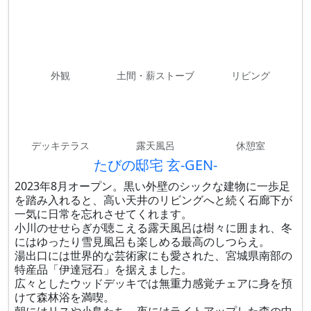
外観
土間・薪ストーブ
リビング
デッキテラス
露天風呂
休憩室
たびの邸宅 玄-GEN-
2023年8月オープン。黒い外壁のシックな建物に一歩足
を踏み入れると、高い天井のリビングへと続く石廊下が
一気に日常を忘れさせてくれます。
小川のせせらぎが聴こえる露天風呂は樹々に囲まれ、冬
にはゆったり雪見風呂も楽しめる最高のしつらえ。
湯出口には世界的な芸術家にも愛された、宮城県南部の
特産品「伊達冠石」を据えました。
広々としたウッドデッキでは無重力感覚チェアに身を預
けて森林浴を満喫。