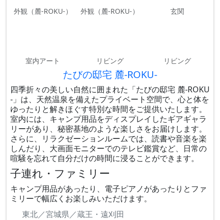
外観（麓-ROKU-）
外観（麓-ROKU-）
玄関
室内アート
リビング
リビング
たびの邸宅 麓-ROKU-
四季折々の美しい自然に囲まれた「たびの邸宅 麓-ROKU
-」は、天然温泉を備えたプライベート空間で、心と体を
ゆったりと解きほぐす特別な時間をご提供いたします。
室内には、キャンプ用品をディスプレイしたギアギャラ
リーがあり、秘密基地のような楽しさをお届けします。
さらに、リラクゼーションルームでは、読書や音楽を楽
しんだり、大画面モニターでのテレビ鑑賞など、日常の
喧騒を忘れて自分だけの時間に浸ることができます。
子連れ・ファミリー
キャンプ用品があったり、電子ピアノがあったりとファ
ミリーで幅広くお楽しみいただけます。
東北／宮城県／蔵王・遠刈田