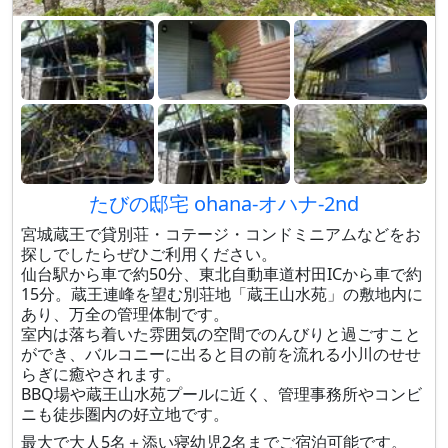
たびの邸宅 ohana-オハナ-2nd
宮城蔵王で貸別荘・コテージ・コンドミニアムなどをお
探しでしたらぜひご利用ください。
仙台駅から車で約50分、東北自動車道村田ICから車で約
15分。蔵王連峰を望む別荘地「蔵王山水苑」の敷地内に
あり、万全の管理体制です。
室内は落ち着いた雰囲気の空間でのんびりと過ごすこと
ができ、バルコニーに出ると目の前を流れる小川のせせ
らぎに癒やされます。
BBQ場や蔵王山水苑プールに近く、管理事務所やコンビ
ニも徒歩圏内の好立地です。
最大で大人5名＋添い寝幼児2名までご宿泊可能です。