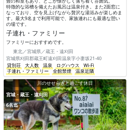
畳の和室もあり、どこか懐かしく落ち着く雰囲気。
特徴的な浴槽を備えたお風呂は温泉付き。また2面窓に
なっており、空を見上げながら贅沢な湯浴みが楽しめま
す。最大9名まで利用可能で、家族連れにも最適な憩い
の場です。
子連れ・ファミリー
ファミリーにおすすめです。
東北／宮城県／蔵王・遠刈田
宮城県刈田郡蔵王町遠刈田温泉字小妻坂21-40
貸別荘
大人数
温泉
ログハウス
Wi-Fi
子連れ・ファミリー
全館禁煙
温泉近隣
川のせせらぎと過ごす休日
宮城・蔵王・遠刈田
6名迄