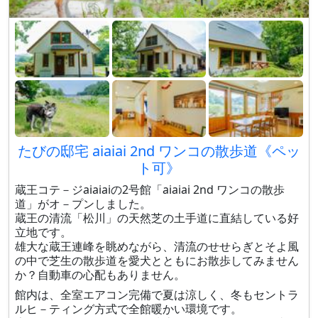
たびの邸宅 aiaiai 2nd ワンコの散歩道《ペッ
ト可》
蔵王コテ－ジaiaiaiの2号館「aiaiai 2nd ワンコの散歩
道」がオ－プンしました。
蔵王の清流「松川」の天然芝の土手道に直結している好
立地です。
雄大な蔵王連峰を眺めながら、清流のせせらぎとそよ風
の中で芝生の散歩道を愛犬とともにお散歩してみません
か？自動車の心配もありません。
館内は、全室エアコン完備で夏は涼しく、冬もセントラ
ルヒ－ティング方式で全館暖かい環境です。