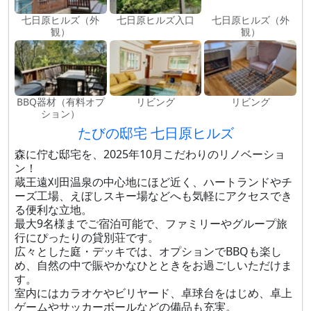
七日原ヒルズ（外
七日原ヒルズ入口
七日原ヒルズ（外
観）
観）
BBQ器材（有料オプ
リビング
リビング
ション）
たびの邸宅 七日原ヒルズ
森に佇む邸宅を、2025年10月こだわりのリノベーショ
ン！
蔵王遠刈田温泉の中心地にほど近く、ハートランドやチ
ーズ工場、えぼしスキー場などへも気軽にアクセスでき
る便利な立地。
最大9名様までご宿泊可能で、ファミリーやグループ旅
行にぴったりの貸別荘です。
広々とした庭・デッキでは、オプションでBBQも楽し
め、自然の中で賑やかなひとときをお過ごしいただけま
す。
室内にはカラオケやビリヤード、卓球台をはじめ、卓上
ゲームやサッカーボールなどの備品も充実。