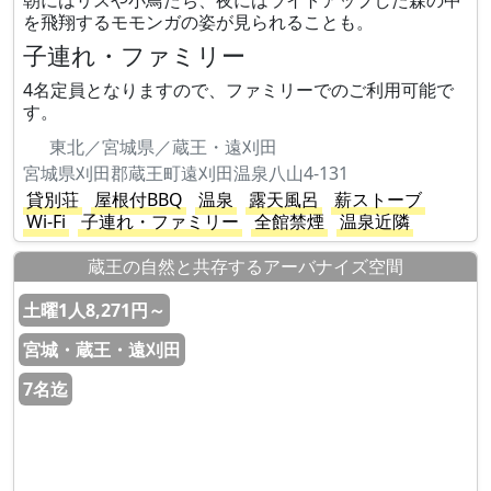
朝にはリスや小鳥たち、夜にはライトアップした森の中
を飛翔するモモンガの姿が見られることも。
子連れ・ファミリー
4名定員となりますので、ファミリーでのご利用可能で
す。
東北／宮城県／蔵王・遠刈田
宮城県刈田郡蔵王町遠刈田温泉八山4-131
貸別荘
屋根付BBQ
温泉
露天風呂
薪ストーブ
Wi-Fi
子連れ・ファミリー
全館禁煙
温泉近隣
蔵王の自然と共存するアーバナイズ空間
土曜1人8,271円～
宮城・蔵王・遠刈田
7名迄