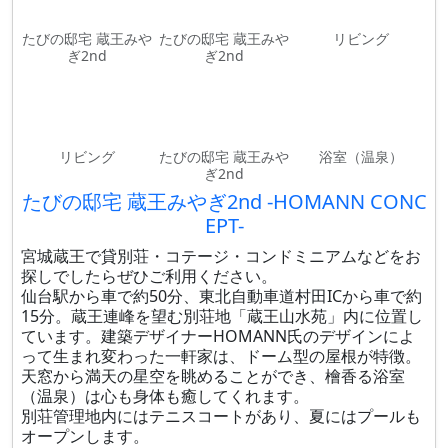
たびの邸宅 蔵王みや
たびの邸宅 蔵王みや
リビング
ぎ2nd
ぎ2nd
リビング
たびの邸宅 蔵王みや
浴室（温泉）
ぎ2nd
たびの邸宅 蔵王みやぎ2nd -HOMANN CONC
EPT-
宮城蔵王で貸別荘・コテージ・コンドミニアムなどをお
探しでしたらぜひご利用ください。
仙台駅から車で約50分、東北自動車道村田ICから車で約
15分。蔵王連峰を望む別荘地「蔵王山水苑」内に位置し
ています。建築デザイナーHOMANN氏のデザインによ
って生まれ変わった一軒家は、ドーム型の屋根が特徴。
天窓から満天の星空を眺めることができ、檜香る浴室
（温泉）は心も身体も癒してくれます。
別荘管理地内にはテニスコートがあり、夏にはプールも
オープンします。