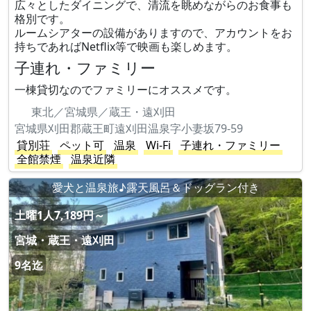
広々としたダイニングで、清流を眺めながらのお食事も
格別です。
ルームシアターの設備がありますので、アカウントをお
持ちであればNetflix等で映画も楽しめます。
子連れ・ファミリー
一棟貸切なのでファミリーにオススメです。
東北／宮城県／蔵王・遠刈田
宮城県刈田郡蔵王町遠刈田温泉字小妻坂79-59
貸別荘
ペット可
温泉
Wi-Fi
子連れ・ファミリー
全館禁煙
温泉近隣
愛犬と温泉旅♪露天風呂＆ドッグラン付き
土曜1人7,189円～
宮城・蔵王・遠刈田
9名迄