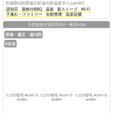
宮城県刈田郡蔵王町遠刈田温泉字八山4-447
貸別荘
屋根付BBQ
温泉
薪ストーブ
Wi-Fi
子連れ・ファミリー
全館禁煙
温泉近隣
天然温泉付貸切別荘(一棟貸villa)
宮城・蔵王・遠刈田
6名迄
たびの邸宅 Acorn G
たびの邸宅 Acorn G
たびの邸宅 Acorn G
arden
arden
arden