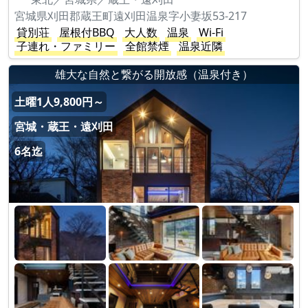
宮城県刈田郡蔵王町遠刈田温泉字小妻坂53-217
貸別荘
屋根付BBQ
大人数
温泉
Wi-Fi
子連れ・ファミリー
全館禁煙
温泉近隣
雄大な自然と繋がる開放感（温泉付き）
土曜1人9,800円～
宮城・蔵王・遠刈田
6名迄