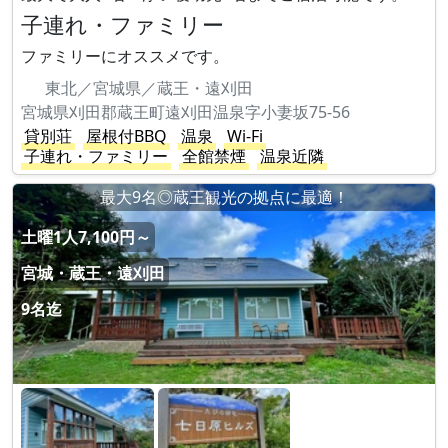
子連れ・ファミリー
ファミリーにオススメです。
東北／宮城県／蔵王・遠刈田
宮城県刈田郡蔵王町遠刈田温泉字小妻坂75-56
貸別荘
屋根付BBQ
温泉
Wi-Fi
子連れ・ファミリー
全館禁煙
温泉近隣
最大9名◎蔵王観光の拠点に最適！
土曜1人7,100円～
宮城・蔵王・遠刈田
9名迄