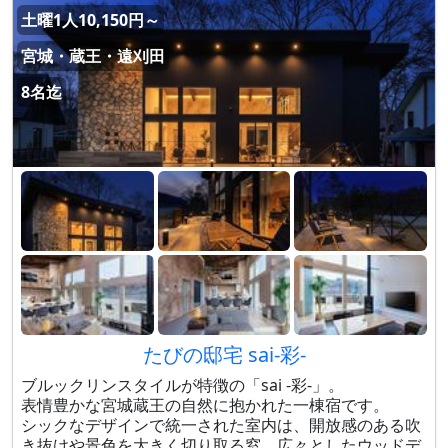
土曜1人10,150円～
宮城・蔵王・遠刈田
8名迄
たびの邸宅 sai-彩-
ブルックリンスタイルが特徴の「sai -彩-」。
表情豊かな宮城蔵王の自然に抱かれた一棟宿です。
シックなデザインで統一された室内は、開放感のある吹
き抜けや景色を大きく切り取る窓、広々としたウッドデ