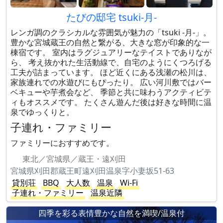
たびの邸宅 tsuki-月-
レンガ調のクラシカルな雰囲気が魅力の「tsuki -月-」。
豊かな宮城蔵王の自然と繋がる、大きな窓が印象的な一
棟宿です。 室内はラグジュアリーなテイストでありなが
ら、 考え抜かれた生活動線で、自宅のようにくつろげる
工夫が詰まっています。 ほど近くにある浅瀬の松川は、
家族連れでの水遊びにもぴったり。 広い河川敷ではバー
ベキューや芋煮会など、 季節と共に味わうアクティビテ
ィもオススメです。 たくさん遊んだ後は好きな時間に温
泉でゆっくりと。
子連れ・ファミリー
ファミリーにおすすめです。
東北／宮城県／蔵王・遠刈田
宮城県刈田郡蔵王町遠刈田温泉字小妻坂51-63
貸別荘
BBQ
大人数
温泉
Wi-Fi
子連れ・ファミリー
温泉近隣
四季を彩る表情豊かな自然を満喫/温泉付