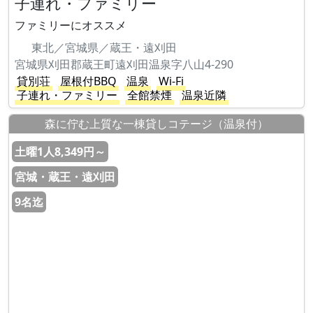
子連れ・ファミリー
ファミリーにオススメ
東北／宮城県／蔵王・遠刈田
宮城県刈田郡蔵王町遠刈田温泉字八山4-290
貸別荘
屋根付BBQ
温泉
Wi-Fi
子連れ・ファミリー
全館禁煙
温泉近隣
森に佇む上質な一棟貸しコテージ（温泉付）
土曜1人8,349円～
宮城・蔵王・遠刈田
9名迄