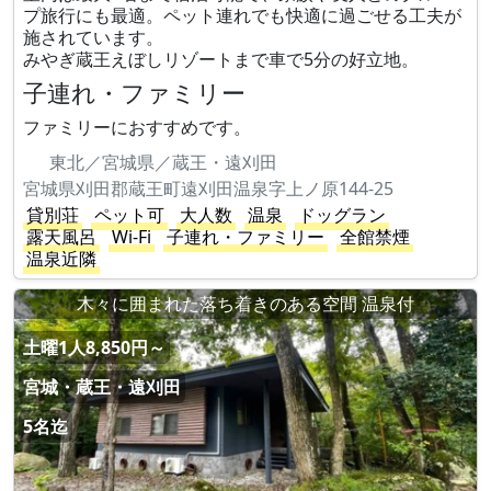
プ旅行にも最適。ペット連れでも快適に過ごせる工夫が
施されています。
みやぎ蔵王えぼしリゾートまで車で5分の好立地。
子連れ・ファミリー
ファミリーにおすすめです。
東北／宮城県／蔵王・遠刈田
宮城県刈田郡蔵王町遠刈田温泉字上ノ原144-25
貸別荘
ペット可
大人数
温泉
ドッグラン
露天風呂
Wi-Fi
子連れ・ファミリー
全館禁煙
温泉近隣
木々に囲まれた落ち着きのある空間 温泉付
土曜1人8,850円～
宮城・蔵王・遠刈田
5名迄