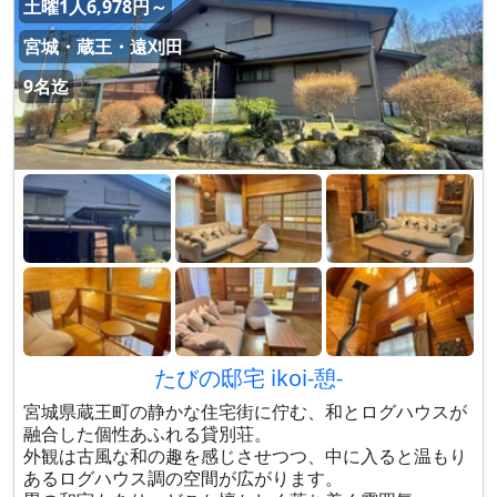
土曜1人6,978円～
宮城・蔵王・遠刈田
9名迄
たびの邸宅 ikoi-憩-
宮城県蔵王町の静かな住宅街に佇む、和とログハウスが
融合した個性あふれる貸別荘。
外観は古風な和の趣を感じさせつつ、中に入ると温もり
あるログハウス調の空間が広がります。