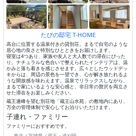
たびの邸宅 T-HOME
高台に位置する温泉付きの貸別荘。まるで自宅のような
居心地の良さと特別なひとときをお届けします。
寝室は4つあり、家族や友人と大人数での滞在にぴった
り。ナチュラルな色合いで整えられたインテリアは、温
かみと落ち着きを感じさせます。広々としたウッドデッ
キからは、周辺の景色を一望でき、心が解き放たれるよ
うな開放感を味わえます。温泉でリラックスしながら、
まるで家にいるような安心感と、非日常の贅沢を両立さ
せた滞在をお楽しみください。
蔵王連峰を望む別荘地「蔵王山水苑」の敷地内にあり、
万全の管理体制で安心してお泊りいただけます。
子連れ・ファミリー
ファミリーにおすすめです。
東北／宮城県／蔵王・遠刈田