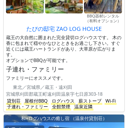
BBQ器材レンタル
（有料オプション）
たびの邸宅 ZAO LOG HOUSE
蔵王の大自然に囲まれた完全貸切ログハウスです。 木の
香に包まれて穏やかなひとときをお過ごし下さい。すぐ
近くには蔵王ハートランドがあり、大草原が広がりま
す。
オプションでBBQが可能です。
子連れ・ファミリー
ファミリーにオススメです。
東北／宮城県／蔵王・遠刈田
宮城県刈田郡蔵王町遠刈田温泉字七日原303-18
貸別荘
屋根付BBQ
ログハウス
薪ストーブ
Wi-Fi
子連れ・ファミリー
全館禁煙
温泉近隣
和×ログハウスの癒し宿 （温泉付貸別荘）