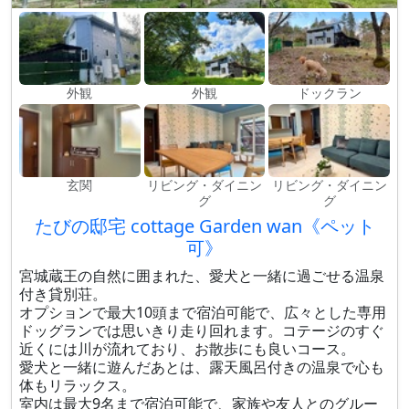
外観
外観
ドックラン
玄関
リビング・ダイニン
リビング・ダイニン
グ
グ
たびの邸宅 cottage Garden wan《ペット
可》
宮城蔵王の自然に囲まれた、愛犬と一緒に過ごせる温泉
付き貸別荘。
オプションで最大10頭まで宿泊可能で、広々とした専用
ドッグランでは思いきり走り回れます。コテージのすぐ
近くには川が流れており、お散歩にも良いコース。
愛犬と一緒に遊んだあとは、露天風呂付きの温泉で心も
体もリラックス。
室内は最大9名まで宿泊可能で、家族や友人とのグルー