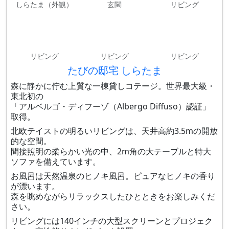
しらたま（外観）
玄関
リビング
リビング
リビング
リビング
たびの邸宅 しらたま
森に静かに佇む上質な一棟貸しコテージ。世界最大級・
東北初の
「アルベルゴ・ディフーゾ（Albergo Diffuso）認証」
取得。
北欧テイストの明るいリビングは、天井高約3.5mの開放
的な空間。
間接照明の柔らかい光の中、2m角の大テーブルと特大
ソファを備えています。
お風呂は天然温泉のヒノキ風呂。ピュアなヒノキの香り
が漂います。
森を眺めながらリラックスしたひとときをお楽しみくだ
さい。
リビングには140インチの大型スクリーンとプロジェク