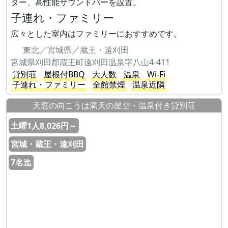
ター、高性能サウンドバーを設置。
子連れ・ファミリー
広々とした室内はファミリーにおすすめです。
東北／宮城県／蔵王・遠刈田
宮城県刈田郡蔵王町遠刈田温泉字八山4-411
貸別荘
屋根付BBQ
大人数
温泉
Wi-Fi
子連れ・ファミリー
全館禁煙
温泉近隣
天窓の向こうは満天の星空・温泉付き貸別荘
土曜1人8,026円～
宮城・蔵王・遠刈田
7名迄