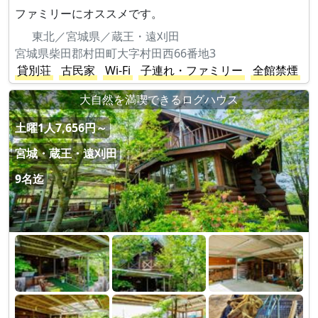
ファミリーにオススメです。
東北／宮城県／蔵王・遠刈田
宮城県柴田郡村田町大字村田西66番地3
貸別荘
古民家
Wi-Fi
子連れ・ファミリー
全館禁煙
大自然を満喫できるログハウス
土曜1人7,656円～
宮城・蔵王・遠刈田
9名迄