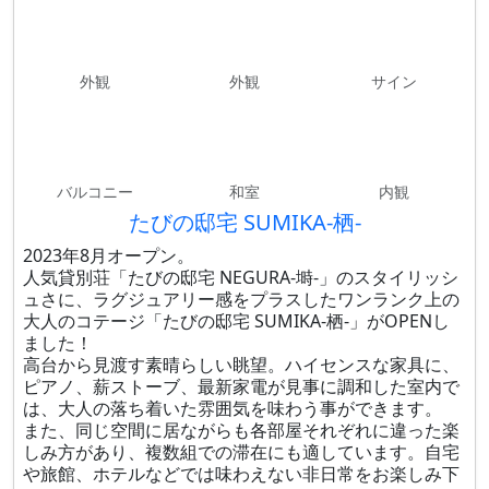
外観
外観
サイン
バルコニー
和室
内観
たびの邸宅 SUMIKA-栖-
2023年8月オープン。
人気貸別荘「たびの邸宅 NEGURA-塒-」のスタイリッシ
ュさに、ラグジュアリー感をプラスしたワンランク上の
大人のコテージ「たびの邸宅 SUMIKA-栖-」がOPENし
ました！
高台から見渡す素晴らしい眺望。ハイセンスな家具に、
ピアノ、薪ストーブ、最新家電が見事に調和した室内で
は、大人の落ち着いた雰囲気を味わう事ができます。
また、同じ空間に居ながらも各部屋それぞれに違った楽
しみ方があり、複数組での滞在にも適しています。自宅
や旅館、ホテルなどでは味わえない非日常をお楽しみ下