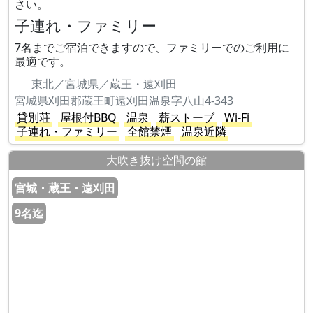
さい。
子連れ・ファミリー
7名までご宿泊できますので、ファミリーでのご利用に
最適です。
東北／宮城県／蔵王・遠刈田
宮城県刈田郡蔵王町遠刈田温泉字八山4-343
貸別荘
屋根付BBQ
温泉
薪ストーブ
Wi-Fi
子連れ・ファミリー
全館禁煙
温泉近隣
大吹き抜け空間の館
宮城・蔵王・遠刈田
9名迄