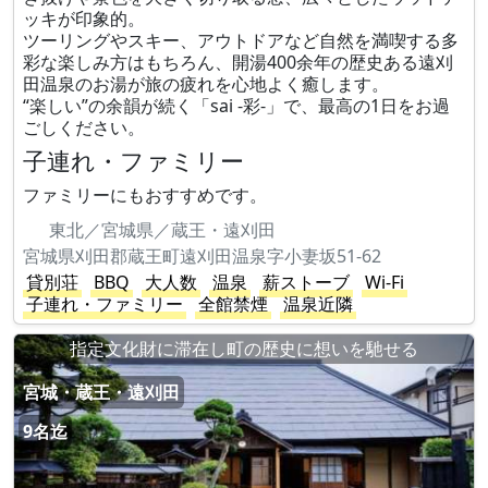
ッキが印象的。
ツーリングやスキー、アウトドアなど自然を満喫する多
彩な楽しみ方はもちろん、開湯400余年の歴史ある遠刈
田温泉のお湯が旅の疲れを心地よく癒します。
“楽しい”の余韻が続く「sai -彩-」で、最高の1日をお過
ごしください。
子連れ・ファミリー
ファミリーにもおすすめです。
東北／宮城県／蔵王・遠刈田
宮城県刈田郡蔵王町遠刈田温泉字小妻坂51-62
貸別荘
BBQ
大人数
温泉
薪ストーブ
Wi-Fi
子連れ・ファミリー
全館禁煙
温泉近隣
指定文化財に滞在し町の歴史に想いを馳せる
宮城・蔵王・遠刈田
9名迄