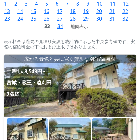
1
2
3
4
5
6
7
8
9
10
11
12
13
14
15
16
17
18
19
20
21
22
23
24
25
26
27
28
29
30
31
32
33
34
地図表示
表示料金は過去の見積り実績を統計的に示した中央参考値です。実
際の宿泊料金の下限および上限ではありません。
広がる景色と共に寛ぐ贅沢な別荘/温泉付
土曜1人8,549円～
宮城・蔵王・遠刈田
9名迄