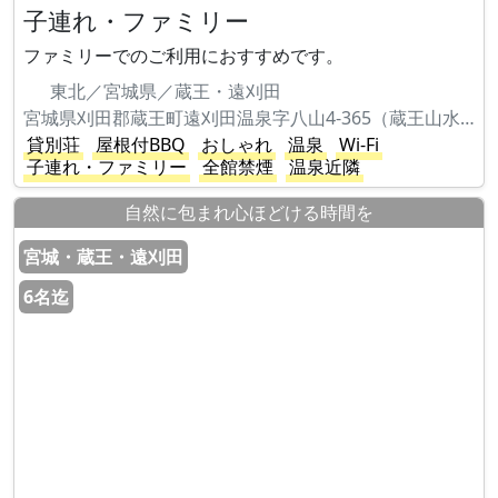
子連れ・ファミリー
ファミリーでのご利用におすすめです。
東北／宮城県／蔵王・遠刈田
宮城県刈田郡蔵王町遠刈田温泉字八山4-365（蔵王山水苑内）
貸別荘
屋根付BBQ
おしゃれ
温泉
Wi-Fi
子連れ・ファミリー
全館禁煙
温泉近隣
自然に包まれ心ほどける時間を
宮城・蔵王・遠刈田
6名迄