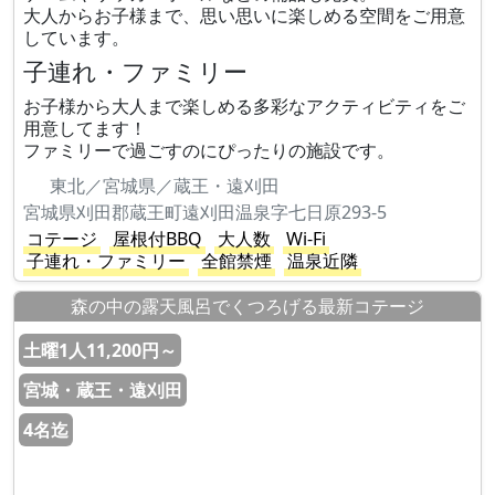
大人からお子様まで、思い思いに楽しめる空間をご用意
しています。
子連れ・ファミリー
お子様から大人まで楽しめる多彩なアクティビティをご
用意してます！
ファミリーで過ごすのにぴったりの施設です。
東北／宮城県／蔵王・遠刈田
宮城県刈田郡蔵王町遠刈田温泉字七日原293-5
コテージ
屋根付BBQ
大人数
Wi-Fi
子連れ・ファミリー
全館禁煙
温泉近隣
森の中の露天風呂でくつろげる最新コテージ
土曜1人11,200円～
宮城・蔵王・遠刈田
4名迄